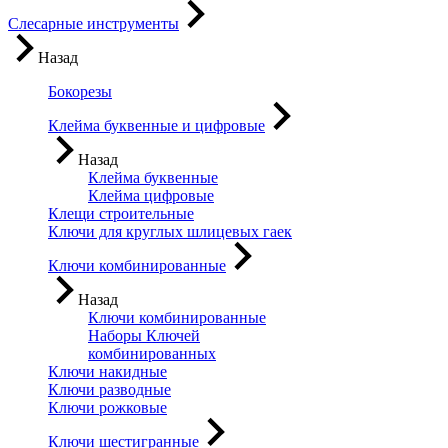
Слесарные инструменты
Назад
Бокорезы
Клейма буквенные и цифровые
Назад
Клейма буквенные
Клейма цифровые
Клещи строительные
Ключи для круглых шлицевых гаек
Ключи комбинированные
Назад
Ключи комбинированные
Наборы Ключей
комбинированных
Ключи накидные
Ключи разводные
Ключи рожковые
Ключи шестигранные