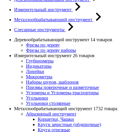
Измерительный инструмент
Металлообрабатывающий инструмент
Слесарные инструменты
Деревообрабатывающий инструмент
14 товаров
Фрезы по дереву
Фрезы по дереву наборы
Измерительный инструмент
26 товаров
Глубиномеры
Индикаторы
Линейки
Микрометры
Наборы щупов, шаблонов
Призмы поверочные и разметочные
Угломеры и Угломеры-траспортиры
Угольники
Угольники столярные
Металлообрабатывающий инструмент
1732 товара
Абразивный инструмент
Корщетки, Чашки
Круги зачистные (обдирочные)
Круги отрезные