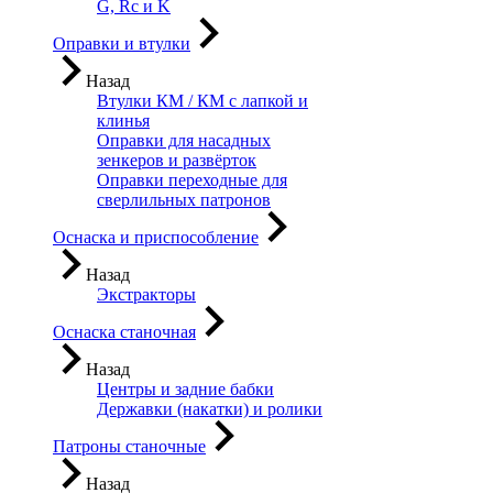
G, Rc и K
Оправки и втулки
Назад
Втулки КМ / КМ с лапкой и
клинья
Оправки для насадных
зенкеров и развёрток
Оправки переходные для
сверлильных патронов
Оснаска и приспособление
Назад
Экстракторы
Оснаска станочная
Назад
Центры и задние бабки
Державки (накатки) и ролики
Патроны станочные
Назад