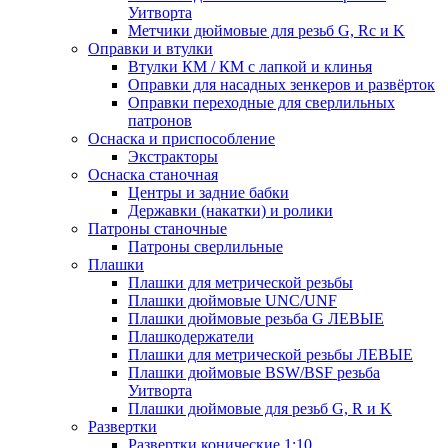
Уитворта
Метчики дюймовые для резьб G, Rc и K
Оправки и втулки
Втулки КМ / КМ с лапкой и клинья
Оправки для насадных зенкеров и развёрток
Оправки переходные для сверлильных
патронов
Оснаска и приспособление
Экстракторы
Оснаска станочная
Центры и задние бабки
Державки (накатки) и ролики
Патроны станочные
Патроны сверлильные
Плашки
Плашки для метрической резьбы
Плашки дюймовые UNC/UNF
Плашки дюймовые резьба G ЛЕВЫЕ
Плашкодержатели
Плашки для метрической резьбы ЛЕВЫЕ
Плашки дюймовые BSW/BSF резьба
Уитворта
Плашки дюймовые для резьб G, R и K
Развертки
Развертки конические 1:10