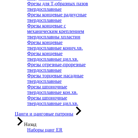
Фрезы для Т-образных пазов
твердосплавные
Фрезы концевые радиусные
твердосплавные
Фрезы концевые с
механическим креплением
твердосплавны хпластин
Фрезы концевые
твердосплавные конич.хв.
Фрезы концевые
твердосплавные цил.хв.
Фрезы отрезные-прорезные
твердосплавные
Фрезы торцевые насадные
твердосплавные
Фрезы шпоночные
твердосплавные кон.хв.
Фрезы шпоночные
твердосплавные цил.хв.
Цанги и цанговые патроны
Назад
Наборы цанг ER