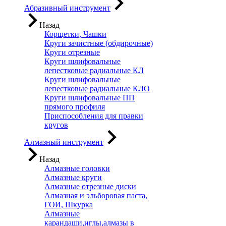
Абразивный инструмент
Назад
Корщетки, Чашки
Круги зачистные (обдирочные)
Круги отрезные
Круги шлифовальные
лепестковые радиальные КЛ
Круги шлифовальные
лепестковые радиальные КЛО
Круги шлифовальные ПП
прямого профиля
Приспособления для правки
кругов
Алмазный инструмент
Назад
Алмазные головки
Алмазные круги
Алмазные отрезные диски
Алмазная и эльборовая паста,
ГОИ, Шкурка
Алмазные
карандаши,иглы,алмазы в