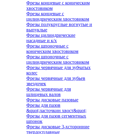
Фрезы концевые с коническим
хвостовиком
Фрезы концевые с
цилиндрическим хвостовиком
Фрезы полукруглые вогнутые и
выпуклые
Фрезы цилиндрические
насадные и к/х
Фрезы шпоночные с
коническим хвостовиком
Фрезы шпоночные с
цилиндрическим хвостовиком
Фрезы червячные для зубчатых
колес
Фрезы червячные для зубьев
звездочек
Фрезы червячные для
шлицевых валов
Фрезы дисковые пазовые
Фрезы для пазов
&quot;ласточкин хвост&quot;
Фрезы для пазов сегментных
шпонок
Фрезы дисковые 3-хсторонние
твердосплавные