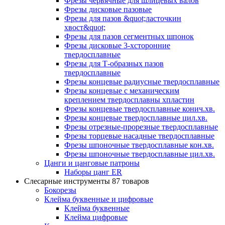
Фрезы червячные для шлицевых валов
Фрезы дисковые пазовые
Фрезы для пазов &quot;ласточкин
хвост&quot;
Фрезы для пазов сегментных шпонок
Фрезы дисковые 3-хсторонние
твердосплавные
Фрезы для Т-образных пазов
твердосплавные
Фрезы концевые радиусные твердосплавные
Фрезы концевые с механическим
креплением твердосплавны хпластин
Фрезы концевые твердосплавные конич.хв.
Фрезы концевые твердосплавные цил.хв.
Фрезы отрезные-прорезные твердосплавные
Фрезы торцевые насадные твердосплавные
Фрезы шпоночные твердосплавные кон.хв.
Фрезы шпоночные твердосплавные цил.хв.
Цанги и цанговые патроны
Наборы цанг ER
Слесарные инструменты
87 товаров
Бокорезы
Клейма буквенные и цифровые
Клейма буквенные
Клейма цифровые