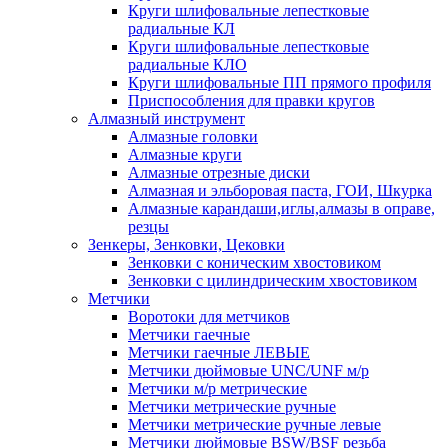
Круги шлифовальные лепестковые
радиальные КЛ
Круги шлифовальные лепестковые
радиальные КЛО
Круги шлифовальные ПП прямого профиля
Приспособления для правки кругов
Алмазный инструмент
Алмазные головки
Алмазные круги
Алмазные отрезные диски
Алмазная и эльборовая паста, ГОИ, Шкурка
Алмазные карандаши,иглы,алмазы в оправе,
резцы
Зенкеры, Зенковки, Цековки
Зенковки с коническим хвостовиком
Зенковки с цилиндрическим хвостовиком
Метчики
Воротоки для метчиков
Метчики гаечные
Метчики гаечные ЛЕВЫЕ
Метчики дюймовые UNC/UNF м/р
Метчики м/р метрические
Метчики метрические ручные
Метчики метрические ручные левые
Метчики дюймовые BSW/BSF резьба