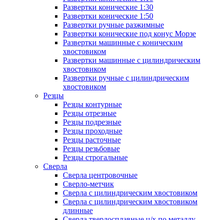
Развертки конические 1:30
Развертки конические 1:50
Развертки ручные разжимные
Развертки конические под конус Морзе
Развертки машинные с коническим
хвостовиком
Развертки машинные с цилиндрическим
хвостовиком
Развертки ручные с цилиндрическим
хвостовиком
Резцы
Резцы контурные
Резцы отрезные
Резцы подрезные
Резцы проходные
Резцы расточные
Резцы резьбовые
Резцы строгальные
Сверла
Сверла центровочные
Сверло-метчик
Сверла с цилиндрическим хвостовиком
Сверла с цилиндрическим хвостовиком
длинные
Сверла твердосплавные ц/х по металлу