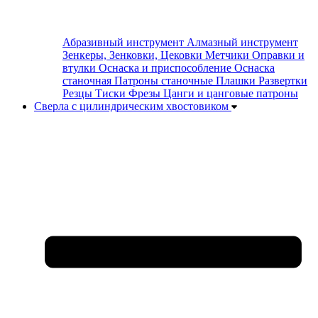
Абразивный инструмент
Алмазный инструмент
Зенкеры, Зенковки, Цековки
Метчики
Оправки и
втулки
Оснаска и приспособление
Оснаска
станочная
Патроны станочные
Плашки
Развертки
Резцы
Тиски
Фрезы
Цанги и цанговые патроны
Сверла с цилиндрическим хвостовиком