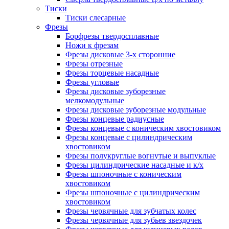
Тиски
Тиски слесарные
Фрезы
Борфрезы твердосплавные
Ножи к фрезам
Фрезы дисковые 3-х сторонние
Фрезы отрезные
Фрезы торцевые насадные
Фрезы угловые
Фрезы дисковые зуборезные
мелкомодульные
Фрезы дисковые зуборезные модульные
Фрезы концевые радиусные
Фрезы концевые с коническим хвостовиком
Фрезы концевые с цилиндрическим
хвостовиком
Фрезы полукруглые вогнутые и выпуклые
Фрезы цилиндрические насадные и к/х
Фрезы шпоночные с коническим
хвостовиком
Фрезы шпоночные с цилиндрическим
хвостовиком
Фрезы червячные для зубчатых колес
Фрезы червячные для зубьев звездочек