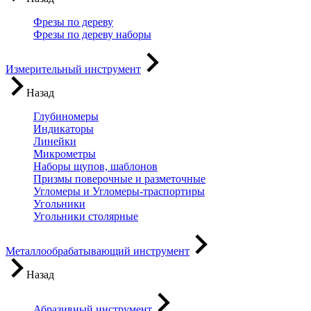
Фрезы по дереву
Фрезы по дереву наборы
Измерительный инструмент
Назад
Глубиномеры
Индикаторы
Линейки
Микрометры
Наборы щупов, шаблонов
Призмы поверочные и разметочные
Угломеры и Угломеры-траспортиры
Угольники
Угольники столярные
Металлообрабатывающий инструмент
Назад
Абразивный инструмент