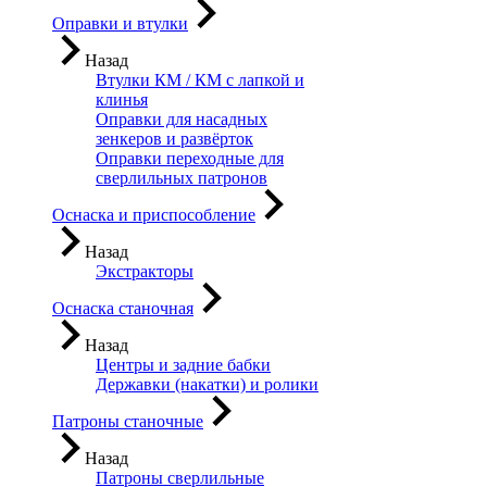
Оправки и втулки
Назад
Втулки КМ / КМ с лапкой и
клинья
Оправки для насадных
зенкеров и развёрток
Оправки переходные для
сверлильных патронов
Оснаска и приспособление
Назад
Экстракторы
Оснаска станочная
Назад
Центры и задние бабки
Державки (накатки) и ролики
Патроны станочные
Назад
Патроны сверлильные