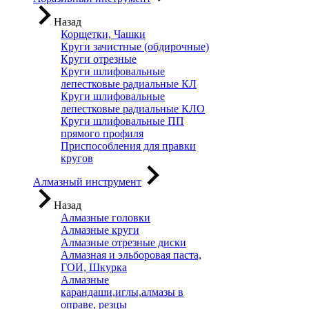
Назад
Корщетки, Чашки
Круги зачистные (обдирочные)
Круги отрезные
Круги шлифовальные
лепестковые радиальные КЛ
Круги шлифовальные
лепестковые радиальные КЛО
Круги шлифовальные ПП
прямого профиля
Приспособления для правки
кругов
Алмазный инструмент
Назад
Алмазные головки
Алмазные круги
Алмазные отрезные диски
Алмазная и эльборовая паста,
ГОИ, Шкурка
Алмазные
карандаши,иглы,алмазы в
оправе, резцы