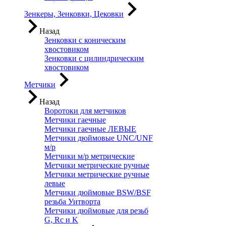
Зенкеры, Зенковки, Цековки
Назад
Зенковки с коническим
хвостовиком
Зенковки с цилиндрическим
хвостовиком
Метчики
Назад
Воротоки для метчиков
Метчики гаечные
Метчики гаечные ЛЕВЫЕ
Метчики дюймовые UNC/UNF
м/р
Метчики м/р метрические
Метчики метрические ручные
Метчики метрические ручные
левые
Метчики дюймовые BSW/BSF
резьба Уитворта
Метчики дюймовые для резьб
G, Rc и K