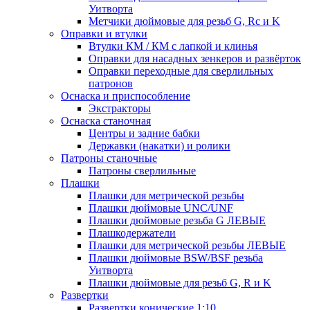
Уитворта
Метчики дюймовые для резьб G, Rc и K
Оправки и втулки
Втулки КМ / КМ с лапкой и клинья
Оправки для насадных зенкеров и развёрток
Оправки переходные для сверлильных
патронов
Оснаска и приспособление
Экстракторы
Оснаска станочная
Центры и задние бабки
Державки (накатки) и ролики
Патроны станочные
Патроны сверлильные
Плашки
Плашки для метрической резьбы
Плашки дюймовые UNC/UNF
Плашки дюймовые резьба G ЛЕВЫЕ
Плашкодержатели
Плашки для метрической резьбы ЛЕВЫЕ
Плашки дюймовые BSW/BSF резьба
Уитворта
Плашки дюймовые для резьб G, R и K
Развертки
Развертки конические 1:10