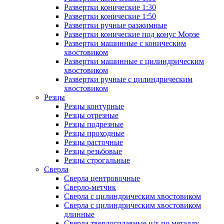
Развертки конические 1:30
Развертки конические 1:50
Развертки ручные разжимные
Развертки конические под конус Морзе
Развертки машинные с коническим
хвостовиком
Развертки машинные с цилиндрическим
хвостовиком
Развертки ручные с цилиндрическим
хвостовиком
Резцы
Резцы контурные
Резцы отрезные
Резцы подрезные
Резцы проходные
Резцы расточные
Резцы резьбовые
Резцы строгальные
Сверла
Сверла центровочные
Сверло-метчик
Сверла с цилиндрическим хвостовиком
Сверла с цилиндрическим хвостовиком
длинные
Сверла твердосплавные ц/х по металлу