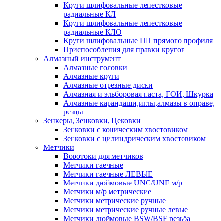
Круги шлифовальные лепестковые
радиальные КЛ
Круги шлифовальные лепестковые
радиальные КЛО
Круги шлифовальные ПП прямого профиля
Приспособления для правки кругов
Алмазный инструмент
Алмазные головки
Алмазные круги
Алмазные отрезные диски
Алмазная и эльборовая паста, ГОИ, Шкурка
Алмазные карандаши,иглы,алмазы в оправе,
резцы
Зенкеры, Зенковки, Цековки
Зенковки с коническим хвостовиком
Зенковки с цилиндрическим хвостовиком
Метчики
Воротоки для метчиков
Метчики гаечные
Метчики гаечные ЛЕВЫЕ
Метчики дюймовые UNC/UNF м/р
Метчики м/р метрические
Метчики метрические ручные
Метчики метрические ручные левые
Метчики дюймовые BSW/BSF резьба