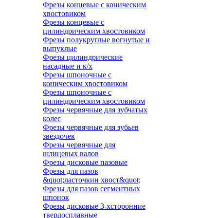
Фрезы концевые с коническим
хвостовиком
Фрезы концевые с
цилиндрическим хвостовиком
Фрезы полукруглые вогнутые и
выпуклые
Фрезы цилиндрические
насадные и к/х
Фрезы шпоночные с
коническим хвостовиком
Фрезы шпоночные с
цилиндрическим хвостовиком
Фрезы червячные для зубчатых
колес
Фрезы червячные для зубьев
звездочек
Фрезы червячные для
шлицевых валов
Фрезы дисковые пазовые
Фрезы для пазов
&quot;ласточкин хвост&quot;
Фрезы для пазов сегментных
шпонок
Фрезы дисковые 3-хсторонние
твердосплавные