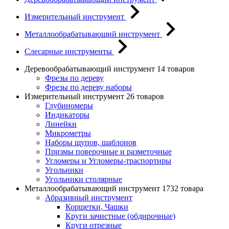
Измерительный инструмент
Металлообрабатывающий инструмент
Слесарные инструменты
Деревообрабатывающий инструмент
14 товаров
Фрезы по дереву
Фрезы по дереву наборы
Измерительный инструмент
26 товаров
Глубиномеры
Индикаторы
Линейки
Микрометры
Наборы щупов, шаблонов
Призмы поверочные и разметочные
Угломеры и Угломеры-траспортиры
Угольники
Угольники столярные
Металлообрабатывающий инструмент
1732 товара
Абразивный инструмент
Корщетки, Чашки
Круги зачистные (обдирочные)
Круги отрезные