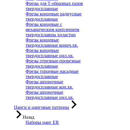
Фрезы для Т-образных пазов
твердосплавные
Фрезы концевые радиусные
твердосплавные
Фрезы концевые с
механическим креплением
твердосплавны хпластин
Фрезы концевые
твердосплавные конич.хв.
Фрезы концевые
твердосплавные цил.хв.
Фрезы отрезные-прорезные
твердосплавные
Фрезы торцевые насадные
твердосплавные
Фрезы шпоночные
твердосплавные кон.хв.
Фрезы шпоночные
твердосплавные цил.хв.
Цанги и цанговые патроны
Назад
Наборы цанг ER