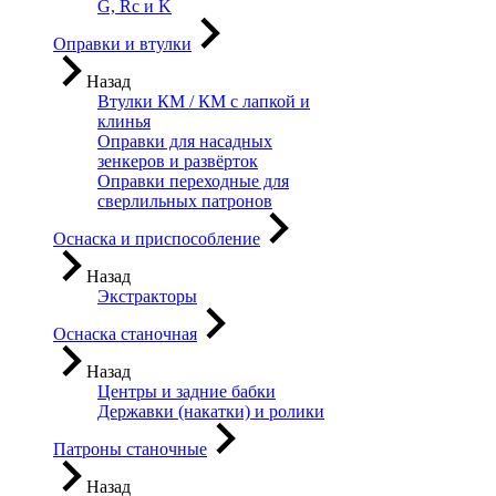
G, Rc и K
Оправки и втулки
Назад
Втулки КМ / КМ с лапкой и
клинья
Оправки для насадных
зенкеров и развёрток
Оправки переходные для
сверлильных патронов
Оснаска и приспособление
Назад
Экстракторы
Оснаска станочная
Назад
Центры и задние бабки
Державки (накатки) и ролики
Патроны станочные
Назад