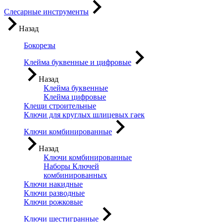
Слесарные инструменты
Назад
Бокорезы
Клейма буквенные и цифровые
Назад
Клейма буквенные
Клейма цифровые
Клещи строительные
Ключи для круглых шлицевых гаек
Ключи комбинированные
Назад
Ключи комбинированные
Наборы Ключей
комбинированных
Ключи накидные
Ключи разводные
Ключи рожковые
Ключи шестигранные