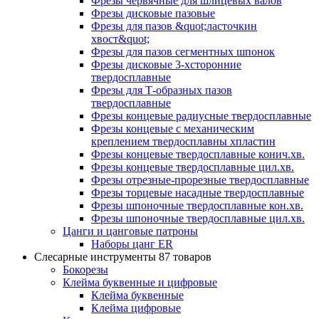
Фрезы червячные для шлицевых валов
Фрезы дисковые пазовые
Фрезы для пазов &quot;ласточкин
хвост&quot;
Фрезы для пазов сегментных шпонок
Фрезы дисковые 3-хсторонние
твердосплавные
Фрезы для Т-образных пазов
твердосплавные
Фрезы концевые радиусные твердосплавные
Фрезы концевые с механическим
креплением твердосплавны хпластин
Фрезы концевые твердосплавные конич.хв.
Фрезы концевые твердосплавные цил.хв.
Фрезы отрезные-прорезные твердосплавные
Фрезы торцевые насадные твердосплавные
Фрезы шпоночные твердосплавные кон.хв.
Фрезы шпоночные твердосплавные цил.хв.
Цанги и цанговые патроны
Наборы цанг ER
Слесарные инструменты
87 товаров
Бокорезы
Клейма буквенные и цифровые
Клейма буквенные
Клейма цифровые