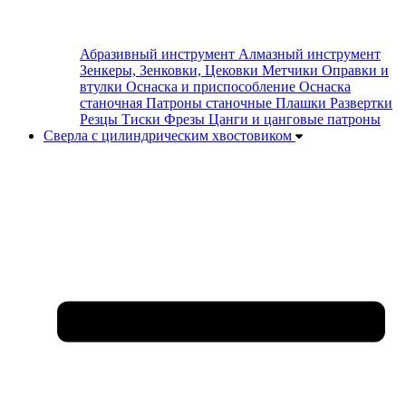
Абразивный инструмент
Алмазный инструмент
Зенкеры, Зенковки, Цековки
Метчики
Оправки и
втулки
Оснаска и приспособление
Оснаска
станочная
Патроны станочные
Плашки
Развертки
Резцы
Тиски
Фрезы
Цанги и цанговые патроны
Сверла с цилиндрическим хвостовиком