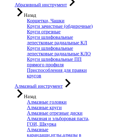
Абразивный инструмент
Назад
Корщетки, Чашки
Круги зачистные (обдирочные)
Круги отрезные
Круги шлифовальные
лепестковые радиальные КЛ
Круги шлифовальные
лепестковые радиальные КЛО
Круги шлифовальные ПП
прямого профиля
Приспособления для правки
кругов
Алмазный инструмент
Назад
Алмазные головки
Алмазные круги
Алмазные отрезные диски
Алмазная и эльборовая паста,
ГОИ, Шкурка
Алмазные
карандаши,иглы,алмазы в