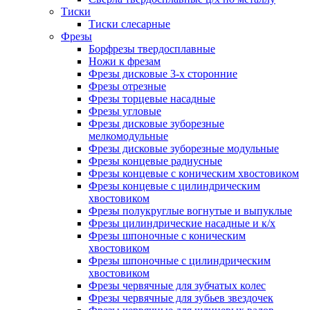
Тиски
Тиски слесарные
Фрезы
Борфрезы твердосплавные
Ножи к фрезам
Фрезы дисковые 3-х сторонние
Фрезы отрезные
Фрезы торцевые насадные
Фрезы угловые
Фрезы дисковые зуборезные
мелкомодульные
Фрезы дисковые зуборезные модульные
Фрезы концевые радиусные
Фрезы концевые с коническим хвостовиком
Фрезы концевые с цилиндрическим
хвостовиком
Фрезы полукруглые вогнутые и выпуклые
Фрезы цилиндрические насадные и к/х
Фрезы шпоночные с коническим
хвостовиком
Фрезы шпоночные с цилиндрическим
хвостовиком
Фрезы червячные для зубчатых колес
Фрезы червячные для зубьев звездочек