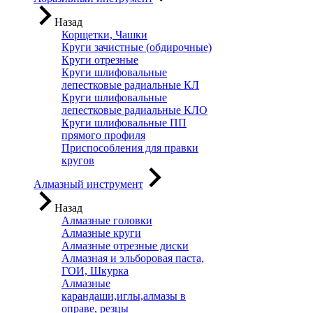
Назад
Корщетки, Чашки
Круги зачистные (обдирочные)
Круги отрезные
Круги шлифовальные
лепестковые радиальные КЛ
Круги шлифовальные
лепестковые радиальные КЛО
Круги шлифовальные ПП
прямого профиля
Приспособления для правки
кругов
Алмазный инструмент
Назад
Алмазные головки
Алмазные круги
Алмазные отрезные диски
Алмазная и эльборовая паста,
ГОИ, Шкурка
Алмазные
карандаши,иглы,алмазы в
оправе, резцы