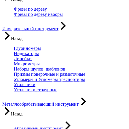
Фрезы по дереву
Фрезы по дереву наборы
Измерительный инструмент
Назад
Глубиномеры
Индикаторы
Линейки
Микрометры
Наборы щупов, шаблонов
Призмы поверочные и разметочные
Угломеры и Угломеры-траспортиры
Угольники
Угольники столярные
Металлообрабатывающий инструмент
Назад
Абразивный инструмент