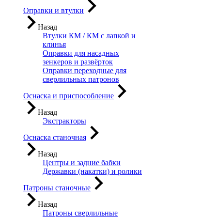
Оправки и втулки
Назад
Втулки КМ / КМ с лапкой и
клинья
Оправки для насадных
зенкеров и развёрток
Оправки переходные для
сверлильных патронов
Оснаска и приспособление
Назад
Экстракторы
Оснаска станочная
Назад
Центры и задние бабки
Державки (накатки) и ролики
Патроны станочные
Назад
Патроны сверлильные