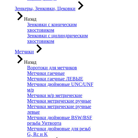
Зенкеры, Зенковки, Цековки
Назад
Зенковки с коническим
хвостовиком
Зенковки с цилиндрическим
хвостовиком
Метчики
Назад
Воротоки для метчиков
Метчики гаечные
Метчики гаечные ЛЕВЫЕ
Метчики дюймовые UNC/UNF
м/р
Метчики м/р метрические
Метчики метрические ручные
Метчики метрические ручные
левые
Метчики дюймовые BSW/BSF
резьба Уитворта
Метчики дюймовые для резьб
G, Rc и K