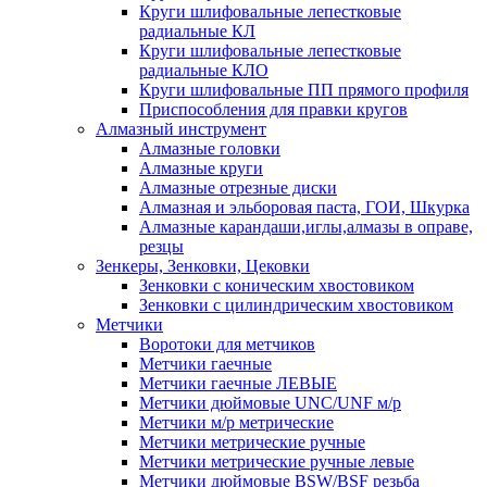
Круги шлифовальные лепестковые
радиальные КЛ
Круги шлифовальные лепестковые
радиальные КЛО
Круги шлифовальные ПП прямого профиля
Приспособления для правки кругов
Алмазный инструмент
Алмазные головки
Алмазные круги
Алмазные отрезные диски
Алмазная и эльборовая паста, ГОИ, Шкурка
Алмазные карандаши,иглы,алмазы в оправе,
резцы
Зенкеры, Зенковки, Цековки
Зенковки с коническим хвостовиком
Зенковки с цилиндрическим хвостовиком
Метчики
Воротоки для метчиков
Метчики гаечные
Метчики гаечные ЛЕВЫЕ
Метчики дюймовые UNC/UNF м/р
Метчики м/р метрические
Метчики метрические ручные
Метчики метрические ручные левые
Метчики дюймовые BSW/BSF резьба