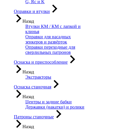
G, Rc и K
Оправки и втулки
Назад
Втулки КМ / КМ с лапкой и
клинья
Оправки для насадных
зенкеров и развёрток
Оправки переходные для
сверлильных патронов
Оснаска и приспособление
Назад
Экстракторы
Оснаска станочная
Назад
Центры и задние бабки
Державки (накатки) и ролики
Патроны станочные
Назад