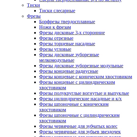
Тиски
Тиски слесарные
Фрезы
Борфрезы твердосплавные
Ножи к фрезам
Фрезы дисковые 3-х сторонние
Фрезы отрезные
Фрезы торцевые насадные
Фрезы угловые
Фрезы дисковые зуборезные
мелкомодульные
Фрезы дисковые зуборезные модульные
Фрезы концевые радиусные
Фрезы концевые с коническим хвостовиком
Фрезы концевые с цилиндрическим
хвостовиком
Фрезы полукруглые вогнутые и выпуклые
Фрезы цилиндрические насадные и к/х
Фрезы шпоночные с коническим
хвостовиком
Фрезы шпоночные с цилиндрическим
хвостовиком
Фрезы червячные для зубчатых колес
Фрезы червячные для зубьев звездочек