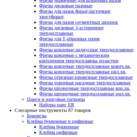
Фрезы червячные для шлицевых валов
Фрезы дисковые пазовые
Фрезы для пазов &quot;ласточкин
хвост&quot;
Фрезы для пазов сегментных шпонок
Фрезы дисковые 3-хсторонние
твердосплавные
Фрезы для Т-образных пазов
твердосплавные
Фрезы концевые радиусные твердосплавные
Фрезы концевые с механическим
креплением твердосплавны хпластин
Фрезы концевые твердосплавные конич.хв.
Фрезы концевые твердосплавные цил.хв.
Фрезы отрезные-прорезные твердосплавные
Фрезы торцевые насадные твердосплавные
Фрезы шпоночные твердосплавные кон.хв.
Фрезы шпоночные твердосплавные цил.хв.
Цанги и цанговые патроны
Наборы цанг ER
Слесарные инструменты
87 товаров
Бокорезы
Клейма буквенные и цифровые
Клейма буквенные
Клейма цифровые