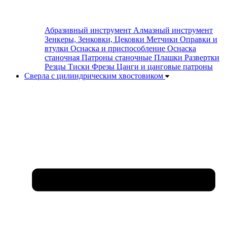
Абразивный инструмент
Алмазный инструмент
Зенкеры, Зенковки, Цековки
Метчики
Оправки и
втулки
Оснаска и приспособление
Оснаска
станочная
Патроны станочные
Плашки
Развертки
Резцы
Тиски
Фрезы
Цанги и цанговые патроны
Сверла с цилиндрическим хвостовиком