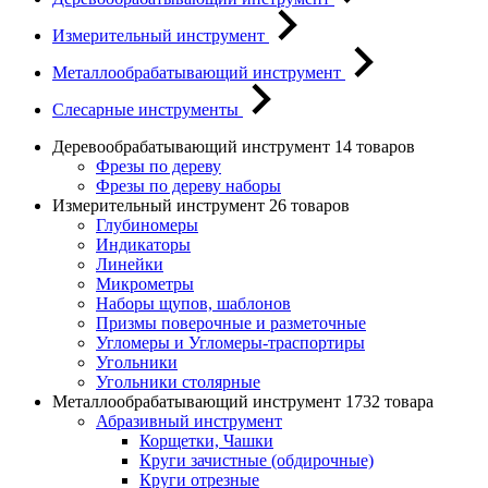
Измерительный инструмент
Металлообрабатывающий инструмент
Слесарные инструменты
Деревообрабатывающий инструмент
14 товаров
Фрезы по дереву
Фрезы по дереву наборы
Измерительный инструмент
26 товаров
Глубиномеры
Индикаторы
Линейки
Микрометры
Наборы щупов, шаблонов
Призмы поверочные и разметочные
Угломеры и Угломеры-траспортиры
Угольники
Угольники столярные
Металлообрабатывающий инструмент
1732 товара
Абразивный инструмент
Корщетки, Чашки
Круги зачистные (обдирочные)
Круги отрезные