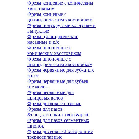
Фрезы концевые с коническим
хвостовиком
Фрезы концевые с
цилиндрическим хвостовиком
Фрезы полукруглые вогнутые и
выпуклые
Фрезы цилиндрические
насадные и к/х
Фрезы шпоночные с
коническим хвостовиком
Фрезы шпоночные с
цилиндрическим хвостовиком
Фрезы червячные для зубчатых
колес
Фрезы червячные для зубьев
звездочек
Фрезы червячные для
шлицевых валов
Фрезы дисковые пазовые
Фрезы для пазов
&quot;ласточкин хвост&quot;
Фрезы для пазов сегментных
шпонок
Фрезы дисковые 3-хсторонние
твердосплавные