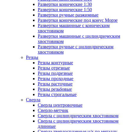
Развертки конические 1:30
Развертки конические 1:50
Развертки ручные разжимные
Развертки конические под конус Морзе
Развертки машинные с коническим
хвостовиком
Развертки машинные с цилиндрическим
хвостовиком
Развертки ручные с цилиндрическим
хвостовиком
Резцы
Резцы контурные
Резцы отрезные
Резцы подрезные
Резцы проходные
Резцы расточные
Резцы резьбовые
Резцы строгальные
Сверла
Сверла центровочные
Сверло-метчик
Сверла с цилиндрическим хвостовиком
Сверла с цилиндрическим хвостовиком
длинные
Сверла твердосплавные ц/х по металлу