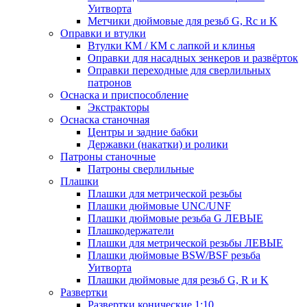
Уитворта
Метчики дюймовые для резьб G, Rc и K
Оправки и втулки
Втулки КМ / КМ с лапкой и клинья
Оправки для насадных зенкеров и развёрток
Оправки переходные для сверлильных
патронов
Оснаска и приспособление
Экстракторы
Оснаска станочная
Центры и задние бабки
Державки (накатки) и ролики
Патроны станочные
Патроны сверлильные
Плашки
Плашки для метрической резьбы
Плашки дюймовые UNC/UNF
Плашки дюймовые резьба G ЛЕВЫЕ
Плашкодержатели
Плашки для метрической резьбы ЛЕВЫЕ
Плашки дюймовые BSW/BSF резьба
Уитворта
Плашки дюймовые для резьб G, R и K
Развертки
Развертки конические 1:10