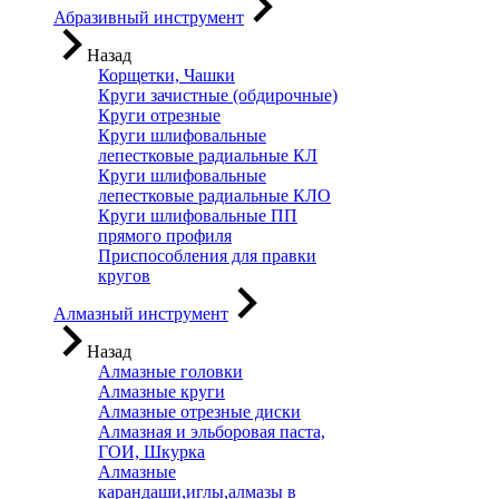
Абразивный инструмент
Назад
Корщетки, Чашки
Круги зачистные (обдирочные)
Круги отрезные
Круги шлифовальные
лепестковые радиальные КЛ
Круги шлифовальные
лепестковые радиальные КЛО
Круги шлифовальные ПП
прямого профиля
Приспособления для правки
кругов
Алмазный инструмент
Назад
Алмазные головки
Алмазные круги
Алмазные отрезные диски
Алмазная и эльборовая паста,
ГОИ, Шкурка
Алмазные
карандаши,иглы,алмазы в