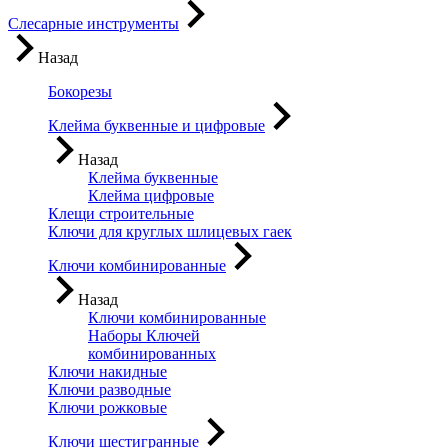
Слесарные инструменты
Назад
Бокорезы
Клейма буквенные и цифровые
Назад
Клейма буквенные
Клейма цифровые
Клещи строительные
Ключи для круглых шлицевых гаек
Ключи комбинированные
Назад
Ключи комбинированные
Наборы Ключей
комбинированных
Ключи накидные
Ключи разводные
Ключи рожковые
Ключи шестигранные