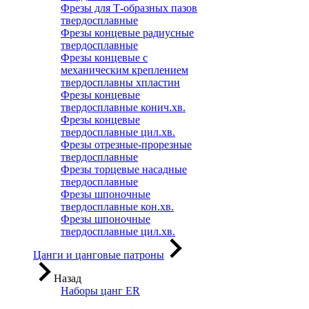
Фрезы для Т-образных пазов
твердосплавные
Фрезы концевые радиусные
твердосплавные
Фрезы концевые с
механическим креплением
твердосплавны хпластин
Фрезы концевые
твердосплавные конич.хв.
Фрезы концевые
твердосплавные цил.хв.
Фрезы отрезные-прорезные
твердосплавные
Фрезы торцевые насадные
твердосплавные
Фрезы шпоночные
твердосплавные кон.хв.
Фрезы шпоночные
твердосплавные цил.хв.
Цанги и цанговые патроны
Назад
Наборы цанг ER