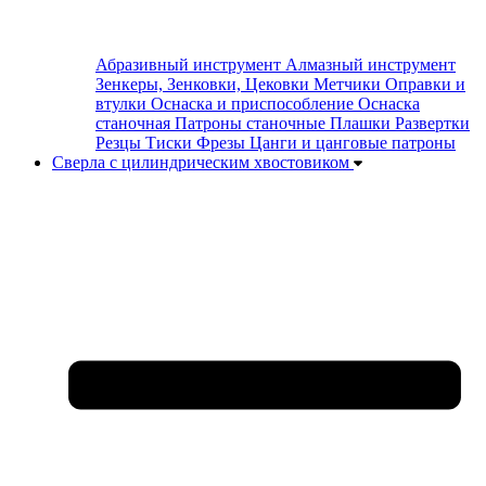
Абразивный инструмент
Алмазный инструмент
Зенкеры, Зенковки, Цековки
Метчики
Оправки и
втулки
Оснаска и приспособление
Оснаска
станочная
Патроны станочные
Плашки
Развертки
Резцы
Тиски
Фрезы
Цанги и цанговые патроны
Сверла с цилиндрическим хвостовиком