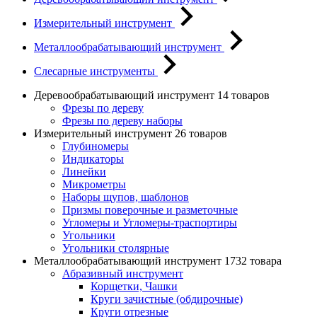
Измерительный инструмент
Металлообрабатывающий инструмент
Слесарные инструменты
Деревообрабатывающий инструмент
14 товаров
Фрезы по дереву
Фрезы по дереву наборы
Измерительный инструмент
26 товаров
Глубиномеры
Индикаторы
Линейки
Микрометры
Наборы щупов, шаблонов
Призмы поверочные и разметочные
Угломеры и Угломеры-траспортиры
Угольники
Угольники столярные
Металлообрабатывающий инструмент
1732 товара
Абразивный инструмент
Корщетки, Чашки
Круги зачистные (обдирочные)
Круги отрезные