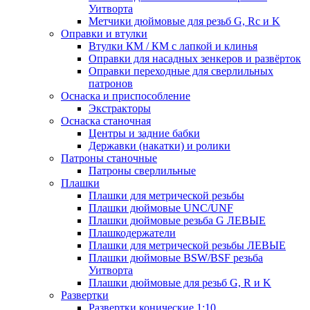
Уитворта
Метчики дюймовые для резьб G, Rc и K
Оправки и втулки
Втулки КМ / КМ с лапкой и клинья
Оправки для насадных зенкеров и развёрток
Оправки переходные для сверлильных
патронов
Оснаска и приспособление
Экстракторы
Оснаска станочная
Центры и задние бабки
Державки (накатки) и ролики
Патроны станочные
Патроны сверлильные
Плашки
Плашки для метрической резьбы
Плашки дюймовые UNC/UNF
Плашки дюймовые резьба G ЛЕВЫЕ
Плашкодержатели
Плашки для метрической резьбы ЛЕВЫЕ
Плашки дюймовые BSW/BSF резьба
Уитворта
Плашки дюймовые для резьб G, R и K
Развертки
Развертки конические 1:10