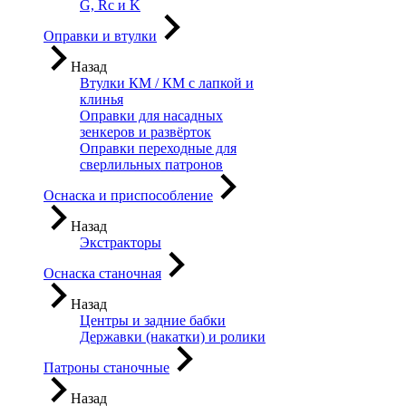
G, Rc и K
Оправки и втулки
Назад
Втулки КМ / КМ с лапкой и
клинья
Оправки для насадных
зенкеров и развёрток
Оправки переходные для
сверлильных патронов
Оснаска и приспособление
Назад
Экстракторы
Оснаска станочная
Назад
Центры и задние бабки
Державки (накатки) и ролики
Патроны станочные
Назад