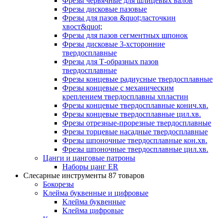
Фрезы червячные для шлицевых валов
Фрезы дисковые пазовые
Фрезы для пазов &quot;ласточкин
хвост&quot;
Фрезы для пазов сегментных шпонок
Фрезы дисковые 3-хсторонние
твердосплавные
Фрезы для Т-образных пазов
твердосплавные
Фрезы концевые радиусные твердосплавные
Фрезы концевые с механическим
креплением твердосплавны хпластин
Фрезы концевые твердосплавные конич.хв.
Фрезы концевые твердосплавные цил.хв.
Фрезы отрезные-прорезные твердосплавные
Фрезы торцевые насадные твердосплавные
Фрезы шпоночные твердосплавные кон.хв.
Фрезы шпоночные твердосплавные цил.хв.
Цанги и цанговые патроны
Наборы цанг ER
Слесарные инструменты
87 товаров
Бокорезы
Клейма буквенные и цифровые
Клейма буквенные
Клейма цифровые