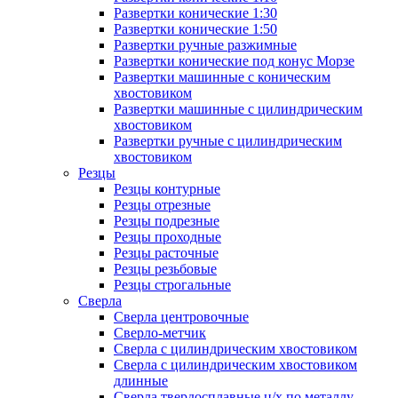
Развертки конические 1:30
Развертки конические 1:50
Развертки ручные разжимные
Развертки конические под конус Морзе
Развертки машинные с коническим
хвостовиком
Развертки машинные с цилиндрическим
хвостовиком
Развертки ручные с цилиндрическим
хвостовиком
Резцы
Резцы контурные
Резцы отрезные
Резцы подрезные
Резцы проходные
Резцы расточные
Резцы резьбовые
Резцы строгальные
Сверла
Сверла центровочные
Сверло-метчик
Сверла с цилиндрическим хвостовиком
Сверла с цилиндрическим хвостовиком
длинные
Сверла твердосплавные ц/х по металлу