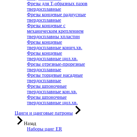
Фрезы для Т-образных пазов
твердосплавные
Фрезы концевые радиусные
твердосплавные
Фрезы концевые с
механическим креплением
твердосплавны хпластин
Фрезы концевые
твердосплавные конич.хв.
Фрезы концевые
твердосплавные цил.хв.
Фрезы отрезные-прорезные
твердосплавные
Фрезы торцевые насадные
твердосплавные
Фрезы шпоночные
твердосплавные кон.хв.
Фрезы шпоночные
твердосплавные цил.хв.
Цанги и цанговые патроны
Назад
Наборы цанг ER