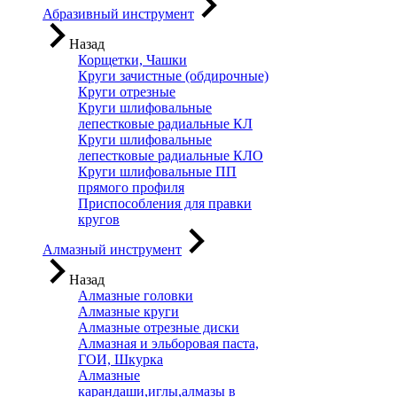
Абразивный инструмент
Назад
Корщетки, Чашки
Круги зачистные (обдирочные)
Круги отрезные
Круги шлифовальные
лепестковые радиальные КЛ
Круги шлифовальные
лепестковые радиальные КЛО
Круги шлифовальные ПП
прямого профиля
Приспособления для правки
кругов
Алмазный инструмент
Назад
Алмазные головки
Алмазные круги
Алмазные отрезные диски
Алмазная и эльборовая паста,
ГОИ, Шкурка
Алмазные
карандаши,иглы,алмазы в