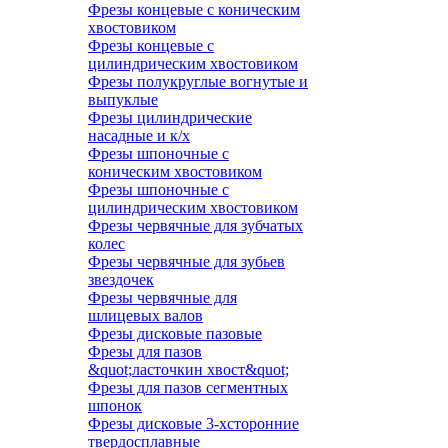
Фрезы концевые с коническим
хвостовиком
Фрезы концевые с
цилиндрическим хвостовиком
Фрезы полукруглые вогнутые и
выпуклые
Фрезы цилиндрические
насадные и к/х
Фрезы шпоночные с
коническим хвостовиком
Фрезы шпоночные с
цилиндрическим хвостовиком
Фрезы червячные для зубчатых
колес
Фрезы червячные для зубьев
звездочек
Фрезы червячные для
шлицевых валов
Фрезы дисковые пазовые
Фрезы для пазов
&quot;ласточкин хвост&quot;
Фрезы для пазов сегментных
шпонок
Фрезы дисковые 3-хсторонние
твердосплавные