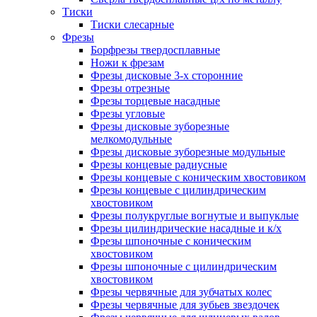
Тиски
Тиски слесарные
Фрезы
Борфрезы твердосплавные
Ножи к фрезам
Фрезы дисковые 3-х сторонние
Фрезы отрезные
Фрезы торцевые насадные
Фрезы угловые
Фрезы дисковые зуборезные
мелкомодульные
Фрезы дисковые зуборезные модульные
Фрезы концевые радиусные
Фрезы концевые с коническим хвостовиком
Фрезы концевые с цилиндрическим
хвостовиком
Фрезы полукруглые вогнутые и выпуклые
Фрезы цилиндрические насадные и к/х
Фрезы шпоночные с коническим
хвостовиком
Фрезы шпоночные с цилиндрическим
хвостовиком
Фрезы червячные для зубчатых колес
Фрезы червячные для зубьев звездочек