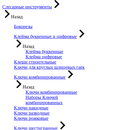
Слесарные инструменты
Назад
Бокорезы
Клейма буквенные и цифровые
Назад
Клейма буквенные
Клейма цифровые
Клещи строительные
Ключи для круглых шлицевых гаек
Ключи комбинированные
Назад
Ключи комбинированные
Наборы Ключей
комбинированных
Ключи накидные
Ключи разводные
Ключи рожковые
Ключи шестигранные