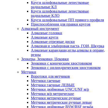
Круги шлифовальные лепестковые
радиальные КЛ
Круги шлифовальные лепестковые
радиальные КЛО
Круги шлифовальные ПП прямого профиля
Приспособления для правки кругов
Алмазный инструмент
Алмазные головки
Алмазные круги
Алмазные отрезные диски
Алмазная и эльборовая паста, ГОИ, Шкурка
Алмазные карандаши,иглы,алмазы в оправе,
резцы
Зенкеры, Зенковки, Цековки
Зенковки с коническим хвостовиком
Зенковки с цилиндрическим хвостовиком
Метчики
Воротоки для метчиков
Метчики гаечные
Метчики гаечные ЛЕВЫЕ
Метчики дюймовые UNC/UNF м/р
Метчики м/р метрические
Метчики метрические ручные
Метчики метрические ручные левые
Метчики дюймовые BSW/BSF резьба