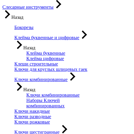
Слесарные инструменты
Назад
Бокорезы
Клейма буквенные и цифровые
Назад
Клейма буквенные
Клейма цифровые
Клещи строительные
Ключи для круглых шлицевых гаек
Ключи комбинированные
Назад
Ключи комбинированные
Наборы Ключей
комбинированных
Ключи накидные
Ключи разводные
Ключи рожковые
Ключи шестигранные