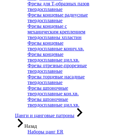
Фрезы для Т-образных пазов
твердосплавные
Фрезы концевые радиусные
твердосплавные
Фрезы концевые с
механическим креплением
твердосплавны хпластин
Фрезы концевые
твердосплавные конич.хв.
Фрезы концевые
твердосплавные цил.хв.
Фрезы отрезные-прорезные
твердосплавные
Фрезы торцевые насадные
твердосплавные
Фрезы шпоночные
твердосплавные кон.хв.
Фрезы шпоночные
твердосплавные цил.хв.
Цанги и цанговые патроны
Назад
Наборы цанг ER