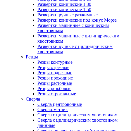
Развертки конические 1:30
Развертки конические 1:50
Развертки ручные разжимные
Развертки конические под конус Морзе
Развертки машинные с коническим
хвостовиком
Развертки машинные с цилиндрическим
хвостовиком
Развертки ручные с цилиндрическим
хвостовиком
Резцы
Резцы контурные
Резцы отрезные
Резцы подрезные
Резцы проходные
Резцы расточные
Резцы резьбовые
Резцы строгальные
Сверла
Сверла центровочные
Сверло-метчик
Сверла с цилиндрическим хвостовиком
Сверла с цилиндрическим хвостовиком
длинные
Сверла твердосплавные ц/х по металлу