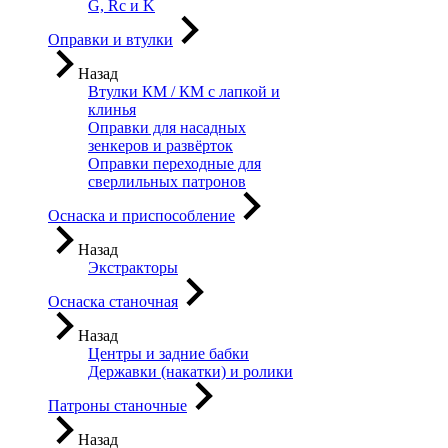
G, Rc и K
Оправки и втулки
Назад
Втулки КМ / КМ с лапкой и
клинья
Оправки для насадных
зенкеров и развёрток
Оправки переходные для
сверлильных патронов
Оснаска и приспособление
Назад
Экстракторы
Оснаска станочная
Назад
Центры и задние бабки
Державки (накатки) и ролики
Патроны станочные
Назад