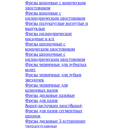
Фрезы концевые с коническим
хвостовиком
Фрезы концевые с
цилиндрическим хвостовиком
Фрезы полукруглые вогнутые и
выпуклые
Фрезы цилиндрические
насадные и к/х
Фрезы шпоночные с
коническим хвостовиком
Фрезы шпоночные с
цилиндрическим хвостовиком
Фрезы червячные для зубчатых
колес
Фрезы червячные для зубьев
звездочек
Фрезы червячные для
шлицевых валов
Фрезы дисковые пазовые
Фрезы для пазов
&quot;ласточкин хвост&quot;
Фрезы для пазов сегментных
шпонок
Фрезы дисковые 3-хсторонние
твердосплавные