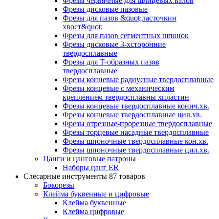
Фрезы червячные для шлицевых валов
Фрезы дисковые пазовые
Фрезы для пазов &quot;ласточкин
хвост&quot;
Фрезы для пазов сегментных шпонок
Фрезы дисковые 3-хсторонние
твердосплавные
Фрезы для Т-образных пазов
твердосплавные
Фрезы концевые радиусные твердосплавные
Фрезы концевые с механическим
креплением твердосплавны хпластин
Фрезы концевые твердосплавные конич.хв.
Фрезы концевые твердосплавные цил.хв.
Фрезы отрезные-прорезные твердосплавные
Фрезы торцевые насадные твердосплавные
Фрезы шпоночные твердосплавные кон.хв.
Фрезы шпоночные твердосплавные цил.хв.
Цанги и цанговые патроны
Наборы цанг ER
Слесарные инструменты
87 товаров
Бокорезы
Клейма буквенные и цифровые
Клейма буквенные
Клейма цифровые