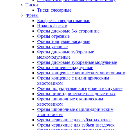
Тиски
Тиски слесарные
Фрезы
Борфрезы твердосплавные
Ножи к фрезам
Фрезы дисковые 3-х сторонние
Фрезы отрезные
Фрезы торцевые насадные
Фрезы угловые
Фрезы дисковые зуборезные
мелкомодульные
Фрезы дисковые зуборезные модульные
Фрезы концевые радиусные
Фрезы концевые с коническим хвостовиком
Фрезы концевые с цилиндрическим
хвостовиком
Фрезы полукруглые вогнутые и выпуклые
Фрезы цилиндрические насадные и к/х
Фрезы шпоночные с коническим
хвостовиком
Фрезы шпоночные с цилиндрическим
хвостовиком
Фрезы червячные для зубчатых колес
Фрезы червячные для зубьев звездочек