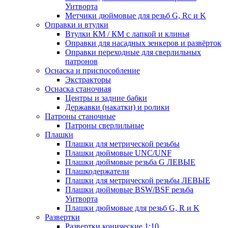
Уитворта
Метчики дюймовые для резьб G, Rc и K
Оправки и втулки
Втулки КМ / КМ с лапкой и клинья
Оправки для насадных зенкеров и развёрток
Оправки переходные для сверлильных
патронов
Оснаска и приспособление
Экстракторы
Оснаска станочная
Центры и задние бабки
Державки (накатки) и ролики
Патроны станочные
Патроны сверлильные
Плашки
Плашки для метрической резьбы
Плашки дюймовые UNC/UNF
Плашки дюймовые резьба G ЛЕВЫЕ
Плашкодержатели
Плашки для метрической резьбы ЛЕВЫЕ
Плашки дюймовые BSW/BSF резьба
Уитворта
Плашки дюймовые для резьб G, R и K
Развертки
Развертки конические 1:10