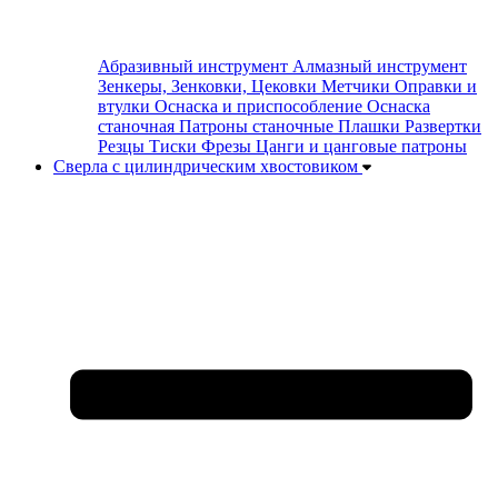
Абразивный инструмент
Алмазный инструмент
Зенкеры, Зенковки, Цековки
Метчики
Оправки и
втулки
Оснаска и приспособление
Оснаска
станочная
Патроны станочные
Плашки
Развертки
Резцы
Тиски
Фрезы
Цанги и цанговые патроны
Сверла с цилиндрическим хвостовиком