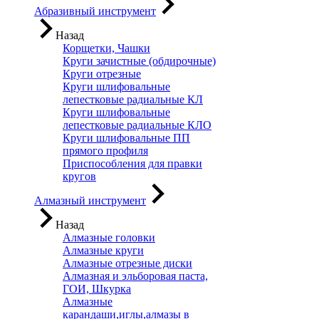
Абразивный инструмент
Назад
Корщетки, Чашки
Круги зачистные (обдирочные)
Круги отрезные
Круги шлифовальные
лепестковые радиальные КЛ
Круги шлифовальные
лепестковые радиальные КЛО
Круги шлифовальные ПП
прямого профиля
Приспособления для правки
кругов
Алмазный инструмент
Назад
Алмазные головки
Алмазные круги
Алмазные отрезные диски
Алмазная и эльборовая паста,
ГОИ, Шкурка
Алмазные
карандаши,иглы,алмазы в