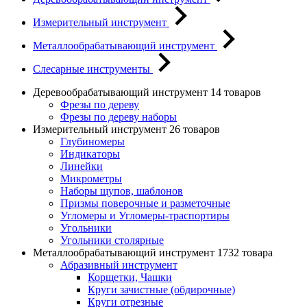
Измерительный инструмент
Металлообрабатывающий инструмент
Слесарные инструменты
Деревообрабатывающий инструмент
14 товаров
Фрезы по дереву
Фрезы по дереву наборы
Измерительный инструмент
26 товаров
Глубиномеры
Индикаторы
Линейки
Микрометры
Наборы щупов, шаблонов
Призмы поверочные и разметочные
Угломеры и Угломеры-траспортиры
Угольники
Угольники столярные
Металлообрабатывающий инструмент
1732 товара
Абразивный инструмент
Корщетки, Чашки
Круги зачистные (обдирочные)
Круги отрезные