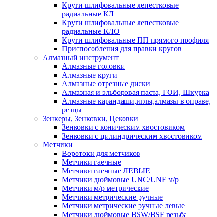
Круги шлифовальные лепестковые
радиальные КЛ
Круги шлифовальные лепестковые
радиальные КЛО
Круги шлифовальные ПП прямого профиля
Приспособления для правки кругов
Алмазный инструмент
Алмазные головки
Алмазные круги
Алмазные отрезные диски
Алмазная и эльборовая паста, ГОИ, Шкурка
Алмазные карандаши,иглы,алмазы в оправе,
резцы
Зенкеры, Зенковки, Цековки
Зенковки с коническим хвостовиком
Зенковки с цилиндрическим хвостовиком
Метчики
Воротоки для метчиков
Метчики гаечные
Метчики гаечные ЛЕВЫЕ
Метчики дюймовые UNC/UNF м/р
Метчики м/р метрические
Метчики метрические ручные
Метчики метрические ручные левые
Метчики дюймовые BSW/BSF резьба