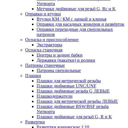
Уитворта
Метчики дюймовые для резьб G, Rc и K
Оправки и втулки
Втулки КМ / КМ с лапкой и клинья
Оправки для насадных зенкеров и развёрток
Оправки переходные для сверлильных
патронов
Оснаска и приспособление
Экстракторы
Оснаска станочная
Центры и задние бабки
Державки (накатки) и ролики
Патроны станочные
Патроны сверлильные
Плашки
Плашки для метрической резьбы
Плашки дюймовые UNC/UNF
Плашки дюймовые резьба G ЛЕВЫЕ
Плашкодержатели
Плашки для метрической резьбы ЛЕВЫЕ
Плашки дюймовые BSW/BSF резьба
Уитворта
Плашки дюймовые для резьб G, R и K
Развертки
Развертки конические 1:10