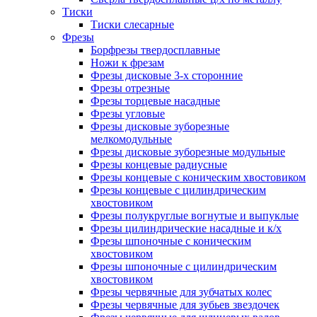
Тиски
Тиски слесарные
Фрезы
Борфрезы твердосплавные
Ножи к фрезам
Фрезы дисковые 3-х сторонние
Фрезы отрезные
Фрезы торцевые насадные
Фрезы угловые
Фрезы дисковые зуборезные
мелкомодульные
Фрезы дисковые зуборезные модульные
Фрезы концевые радиусные
Фрезы концевые с коническим хвостовиком
Фрезы концевые с цилиндрическим
хвостовиком
Фрезы полукруглые вогнутые и выпуклые
Фрезы цилиндрические насадные и к/х
Фрезы шпоночные с коническим
хвостовиком
Фрезы шпоночные с цилиндрическим
хвостовиком
Фрезы червячные для зубчатых колес
Фрезы червячные для зубьев звездочек