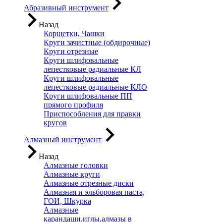
Абразивный инструмент
Назад
Корщетки, Чашки
Круги зачистные (обдирочные)
Круги отрезные
Круги шлифовальные
лепестковые радиальные КЛ
Круги шлифовальные
лепестковые радиальные КЛО
Круги шлифовальные ПП
прямого профиля
Приспособления для правки
кругов
Алмазный инструмент
Назад
Алмазные головки
Алмазные круги
Алмазные отрезные диски
Алмазная и эльборовая паста,
ГОИ, Шкурка
Алмазные
карандаши,иглы,алмазы в