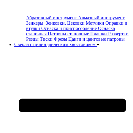
Абразивный инструмент
Алмазный инструмент
Зенкеры, Зенковки, Цековки
Метчики
Оправки и
втулки
Оснаска и приспособление
Оснаска
станочная
Патроны станочные
Плашки
Развертки
Резцы
Тиски
Фрезы
Цанги и цанговые патроны
Сверла с цилиндрическим хвостовиком