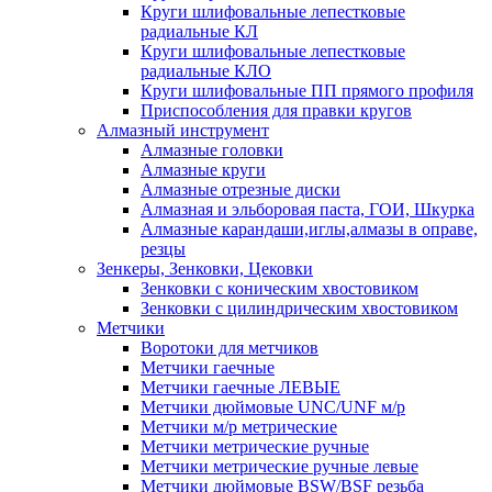
Круги шлифовальные лепестковые
радиальные КЛ
Круги шлифовальные лепестковые
радиальные КЛО
Круги шлифовальные ПП прямого профиля
Приспособления для правки кругов
Алмазный инструмент
Алмазные головки
Алмазные круги
Алмазные отрезные диски
Алмазная и эльборовая паста, ГОИ, Шкурка
Алмазные карандаши,иглы,алмазы в оправе,
резцы
Зенкеры, Зенковки, Цековки
Зенковки с коническим хвостовиком
Зенковки с цилиндрическим хвостовиком
Метчики
Воротоки для метчиков
Метчики гаечные
Метчики гаечные ЛЕВЫЕ
Метчики дюймовые UNC/UNF м/р
Метчики м/р метрические
Метчики метрические ручные
Метчики метрические ручные левые
Метчики дюймовые BSW/BSF резьба