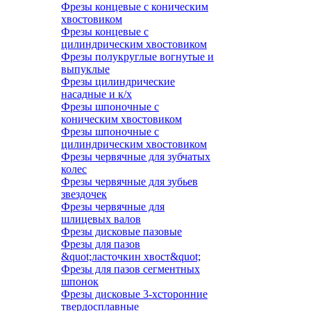
Фрезы концевые с коническим
хвостовиком
Фрезы концевые с
цилиндрическим хвостовиком
Фрезы полукруглые вогнутые и
выпуклые
Фрезы цилиндрические
насадные и к/х
Фрезы шпоночные с
коническим хвостовиком
Фрезы шпоночные с
цилиндрическим хвостовиком
Фрезы червячные для зубчатых
колес
Фрезы червячные для зубьев
звездочек
Фрезы червячные для
шлицевых валов
Фрезы дисковые пазовые
Фрезы для пазов
&quot;ласточкин хвост&quot;
Фрезы для пазов сегментных
шпонок
Фрезы дисковые 3-хсторонние
твердосплавные