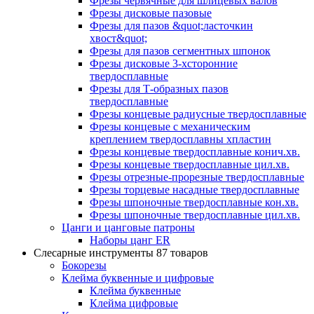
Фрезы червячные для шлицевых валов
Фрезы дисковые пазовые
Фрезы для пазов &quot;ласточкин
хвост&quot;
Фрезы для пазов сегментных шпонок
Фрезы дисковые 3-хсторонние
твердосплавные
Фрезы для Т-образных пазов
твердосплавные
Фрезы концевые радиусные твердосплавные
Фрезы концевые с механическим
креплением твердосплавны хпластин
Фрезы концевые твердосплавные конич.хв.
Фрезы концевые твердосплавные цил.хв.
Фрезы отрезные-прорезные твердосплавные
Фрезы торцевые насадные твердосплавные
Фрезы шпоночные твердосплавные кон.хв.
Фрезы шпоночные твердосплавные цил.хв.
Цанги и цанговые патроны
Наборы цанг ER
Слесарные инструменты
87 товаров
Бокорезы
Клейма буквенные и цифровые
Клейма буквенные
Клейма цифровые