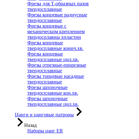
Фрезы для Т-образных пазов
твердосплавные
Фрезы концевые радиусные
твердосплавные
Фрезы концевые с
механическим креплением
твердосплавны хпластин
Фрезы концевые
твердосплавные конич.хв.
Фрезы концевые
твердосплавные цил.хв.
Фрезы отрезные-прорезные
твердосплавные
Фрезы торцевые насадные
твердосплавные
Фрезы шпоночные
твердосплавные кон.хв.
Фрезы шпоночные
твердосплавные цил.хв.
Цанги и цанговые патроны
Назад
Наборы цанг ER