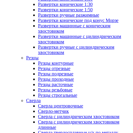
Развертки конические 1:30
Развертки конические 1:50
Развертки ручные разжимные
Развертки конические под конус Морзе
Развертки машинные с коническим
хвостовиком
Развертки машинные с цилиндрическим
хвостовиком
Развертки ручные с цилиндрическим
хвостовиком
Резцы
Резцы контурные
Резцы отрезные
Резцы подрезные
Резцы проходные
Резцы расточные
Резцы резьбовые
Резцы строгальные
Сверла
Сверла центровочные
Сверло-метчик
Сверла с цилиндрическим хвостовиком
Сверла с цилиндрическим хвостовиком
длинные
Сверла твердосплавные ц/х по металлу