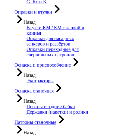
G, Rc и K
Оправки и втулки
Назад
Втулки КМ / КМ с лапкой и
клинья
Оправки для насадных
зенкеров и развёрток
Оправки переходные для
сверлильных патронов
Оснаска и приспособление
Назад
Экстракторы
Оснаска станочная
Назад
Центры и задние бабки
Державки (накатки) и ролики
Патроны станочные
Назад