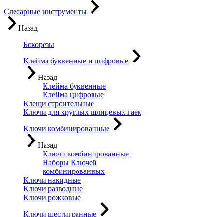
Слесарные инструменты
Назад
Бокорезы
Клейма буквенные и цифровые
Назад
Клейма буквенные
Клейма цифровые
Клещи строительные
Ключи для круглых шлицевых гаек
Ключи комбинированные
Назад
Ключи комбинированные
Наборы Ключей
комбинированных
Ключи накидные
Ключи разводные
Ключи рожковые
Ключи шестигранные