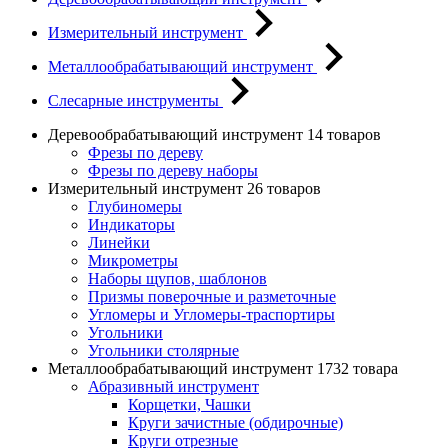
Измерительный инструмент
Металлообрабатывающий инструмент
Слесарные инструменты
Деревообрабатывающий инструмент
14 товаров
Фрезы по дереву
Фрезы по дереву наборы
Измерительный инструмент
26 товаров
Глубиномеры
Индикаторы
Линейки
Микрометры
Наборы щупов, шаблонов
Призмы поверочные и разметочные
Угломеры и Угломеры-траспортиры
Угольники
Угольники столярные
Металлообрабатывающий инструмент
1732 товара
Абразивный инструмент
Корщетки, Чашки
Круги зачистные (обдирочные)
Круги отрезные