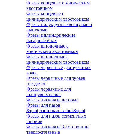
Фрезы концевые с коническим
хвостовиком
Фрезы концевые с
цилиндрическим хвостовиком
Фрезы полукруглые вогнутые и
выпуклые
Фрезы цилиндрические
насадные и к/х
Фрезы шпоночные с
коническим хвостовиком
Фрезы шпоночные с
цилиндрическим хвостовиком
Фрезы червячные для зубчатых
колес
Фрезы червячные для зубьев
звездочек
Фрезы червячные для
шлицевых валов
Фрезы дисковые пазовые
Фрезы для пазов
&quot;ласточкин хвост&quot;
Фрезы для пазов сегментных
шпонок
Фрезы дисковые 3-хсторонние
твердосплавные