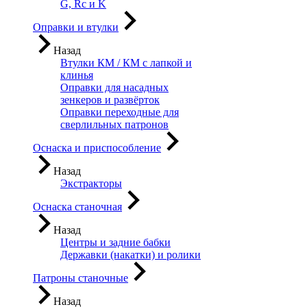
G, Rc и K
Оправки и втулки
Назад
Втулки КМ / КМ с лапкой и
клинья
Оправки для насадных
зенкеров и развёрток
Оправки переходные для
сверлильных патронов
Оснаска и приспособление
Назад
Экстракторы
Оснаска станочная
Назад
Центры и задние бабки
Державки (накатки) и ролики
Патроны станочные
Назад