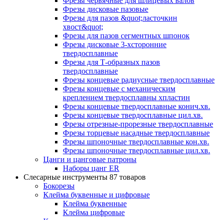
Фрезы червячные для шлицевых валов
Фрезы дисковые пазовые
Фрезы для пазов &quot;ласточкин
хвост&quot;
Фрезы для пазов сегментных шпонок
Фрезы дисковые 3-хсторонние
твердосплавные
Фрезы для Т-образных пазов
твердосплавные
Фрезы концевые радиусные твердосплавные
Фрезы концевые с механическим
креплением твердосплавны хпластин
Фрезы концевые твердосплавные конич.хв.
Фрезы концевые твердосплавные цил.хв.
Фрезы отрезные-прорезные твердосплавные
Фрезы торцевые насадные твердосплавные
Фрезы шпоночные твердосплавные кон.хв.
Фрезы шпоночные твердосплавные цил.хв.
Цанги и цанговые патроны
Наборы цанг ER
Слесарные инструменты
87 товаров
Бокорезы
Клейма буквенные и цифровые
Клейма буквенные
Клейма цифровые