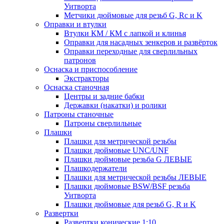
Уитворта
Метчики дюймовые для резьб G, Rc и K
Оправки и втулки
Втулки КМ / КМ с лапкой и клинья
Оправки для насадных зенкеров и развёрток
Оправки переходные для сверлильных
патронов
Оснаска и приспособление
Экстракторы
Оснаска станочная
Центры и задние бабки
Державки (накатки) и ролики
Патроны станочные
Патроны сверлильные
Плашки
Плашки для метрической резьбы
Плашки дюймовые UNC/UNF
Плашки дюймовые резьба G ЛЕВЫЕ
Плашкодержатели
Плашки для метрической резьбы ЛЕВЫЕ
Плашки дюймовые BSW/BSF резьба
Уитворта
Плашки дюймовые для резьб G, R и K
Развертки
Развертки конические 1:10