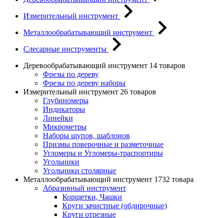
Измерительный инструмент
Металлообрабатывающий инструмент
Слесарные инструменты
Деревообрабатывающий инструмент
14 товаров
Фрезы по дереву
Фрезы по дереву наборы
Измерительный инструмент
26 товаров
Глубиномеры
Индикаторы
Линейки
Микрометры
Наборы щупов, шаблонов
Призмы поверочные и разметочные
Угломеры и Угломеры-траспортиры
Угольники
Угольники столярные
Металлообрабатывающий инструмент
1732 товара
Абразивный инструмент
Корщетки, Чашки
Круги зачистные (обдирочные)
Круги отрезные