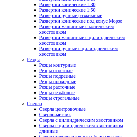
Развертки конические 1:30
Развертки конические 1:50
Развертки ручные разжимные
Развертки конические под конус Морзе
Развертки машинные с коническим
хвостовиком
Развертки машинные с цилиндрическим
хвостовиком
Развертки ручные с цилиндрическим
хвостовиком
Резцы
Резцы контурные
Резцы отрезные
Резцы подрезные
Резцы проходные
Резцы расточные
Резцы резьбовые
Резцы строгальные
Сверла
Сверла центровочные
Сверло-метчик
Сверла с цилиндрическим хвостовиком
Сверла с цилиндрическим хвостовиком
длинные
Сверла твердосплавные ц/х по металлу