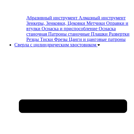
Абразивный инструмент
Алмазный инструмент
Зенкеры, Зенковки, Цековки
Метчики
Оправки и
втулки
Оснаска и приспособление
Оснаска
станочная
Патроны станочные
Плашки
Развертки
Резцы
Тиски
Фрезы
Цанги и цанговые патроны
Сверла с цилиндрическим хвостовиком