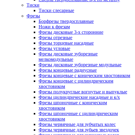
Тиски
Тиски слесарные
Фрезы
Борфрезы твердосплавные
Ножи к фрезам
Фрезы дисковые 3-х сторонние
Фрезы отрезные
Фрезы торцевые насадные
Фрезы угловые
Фрезы дисковые зуборезные
мелкомодульные
Фрезы дисковые зуборезные модульные
Фрезы концевые радиусные
Фрезы концевые с коническим хвостовиком
Фрезы концевые с цилиндрическим
хвостовиком
Фрезы полукруглые вогнутые и выпуклые
Фрезы цилиндрические насадные и к/х
Фрезы шпоночные с коническим
хвостовиком
Фрезы шпоночные с цилиндрическим
хвостовиком
Фрезы червячные для зубчатых колес
Фрезы червячные для зубьев звездочек