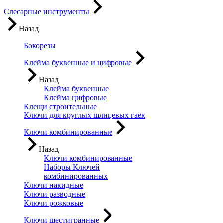
Слесарные инструменты
Назад
Бокорезы
Клейма буквенные и цифровые
Назад
Клейма буквенные
Клейма цифровые
Клещи строительные
Ключи для круглых шлицевых гаек
Ключи комбинированные
Назад
Ключи комбинированные
Наборы Ключей
комбинированных
Ключи накидные
Ключи разводные
Ключи рожковые
Ключи шестигранные