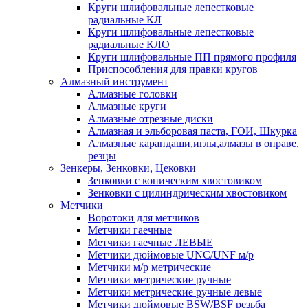
Круги шлифовальные лепестковые
радиальные КЛ
Круги шлифовальные лепестковые
радиальные КЛО
Круги шлифовальные ПП прямого профиля
Приспособления для правки кругов
Алмазный инструмент
Алмазные головки
Алмазные круги
Алмазные отрезные диски
Алмазная и эльборовая паста, ГОИ, Шкурка
Алмазные карандаши,иглы,алмазы в оправе,
резцы
Зенкеры, Зенковки, Цековки
Зенковки с коническим хвостовиком
Зенковки с цилиндрическим хвостовиком
Метчики
Воротоки для метчиков
Метчики гаечные
Метчики гаечные ЛЕВЫЕ
Метчики дюймовые UNC/UNF м/р
Метчики м/р метрические
Метчики метрические ручные
Метчики метрические ручные левые
Метчики дюймовые BSW/BSF резьба