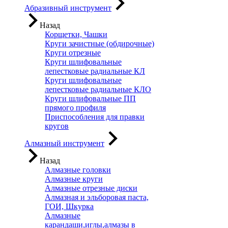
Абразивный инструмент
Назад
Корщетки, Чашки
Круги зачистные (обдирочные)
Круги отрезные
Круги шлифовальные
лепестковые радиальные КЛ
Круги шлифовальные
лепестковые радиальные КЛО
Круги шлифовальные ПП
прямого профиля
Приспособления для правки
кругов
Алмазный инструмент
Назад
Алмазные головки
Алмазные круги
Алмазные отрезные диски
Алмазная и эльборовая паста,
ГОИ, Шкурка
Алмазные
карандаши,иглы,алмазы в