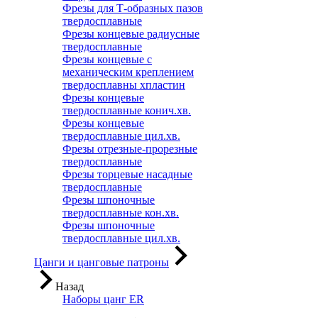
Фрезы для Т-образных пазов
твердосплавные
Фрезы концевые радиусные
твердосплавные
Фрезы концевые с
механическим креплением
твердосплавны хпластин
Фрезы концевые
твердосплавные конич.хв.
Фрезы концевые
твердосплавные цил.хв.
Фрезы отрезные-прорезные
твердосплавные
Фрезы торцевые насадные
твердосплавные
Фрезы шпоночные
твердосплавные кон.хв.
Фрезы шпоночные
твердосплавные цил.хв.
Цанги и цанговые патроны
Назад
Наборы цанг ER