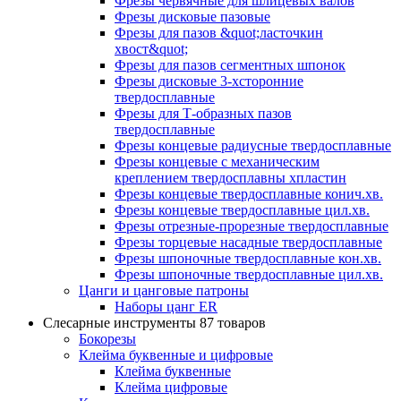
Фрезы червячные для шлицевых валов
Фрезы дисковые пазовые
Фрезы для пазов &quot;ласточкин
хвост&quot;
Фрезы для пазов сегментных шпонок
Фрезы дисковые 3-хсторонние
твердосплавные
Фрезы для Т-образных пазов
твердосплавные
Фрезы концевые радиусные твердосплавные
Фрезы концевые с механическим
креплением твердосплавны хпластин
Фрезы концевые твердосплавные конич.хв.
Фрезы концевые твердосплавные цил.хв.
Фрезы отрезные-прорезные твердосплавные
Фрезы торцевые насадные твердосплавные
Фрезы шпоночные твердосплавные кон.хв.
Фрезы шпоночные твердосплавные цил.хв.
Цанги и цанговые патроны
Наборы цанг ER
Слесарные инструменты
87 товаров
Бокорезы
Клейма буквенные и цифровые
Клейма буквенные
Клейма цифровые