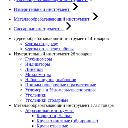
Измерительный инструмент
Металлообрабатывающий инструмент
Слесарные инструменты
Деревообрабатывающий инструмент
14 товаров
Фрезы по дереву
Фрезы по дереву наборы
Измерительный инструмент
26 товаров
Глубиномеры
Индикаторы
Линейки
Микрометры
Наборы щупов, шаблонов
Призмы поверочные и разметочные
Угломеры и Угломеры-траспортиры
Угольники
Угольники столярные
Металлообрабатывающий инструмент
1732 товара
Абразивный инструмент
Корщетки, Чашки
Круги зачистные (обдирочные)
Круги отрезные