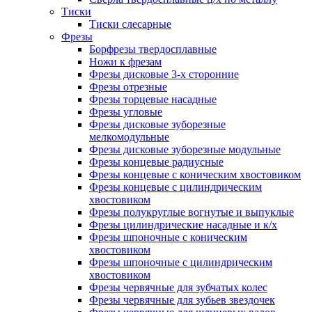
Тиски
Тиски слесарные
Фрезы
Борфрезы твердосплавные
Ножи к фрезам
Фрезы дисковые 3-х сторонние
Фрезы отрезные
Фрезы торцевые насадные
Фрезы угловые
Фрезы дисковые зуборезные
мелкомодульные
Фрезы дисковые зуборезные модульные
Фрезы концевые радиусные
Фрезы концевые с коническим хвостовиком
Фрезы концевые с цилиндрическим
хвостовиком
Фрезы полукруглые вогнутые и выпуклые
Фрезы цилиндрические насадные и к/х
Фрезы шпоночные с коническим
хвостовиком
Фрезы шпоночные с цилиндрическим
хвостовиком
Фрезы червячные для зубчатых колес
Фрезы червячные для зубьев звездочек