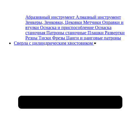
Абразивный инструмент
Алмазный инструмент
Зенкеры, Зенковки, Цековки
Метчики
Оправки и
втулки
Оснаска и приспособление
Оснаска
станочная
Патроны станочные
Плашки
Развертки
Резцы
Тиски
Фрезы
Цанги и цанговые патроны
Сверла с цилиндрическим хвостовиком