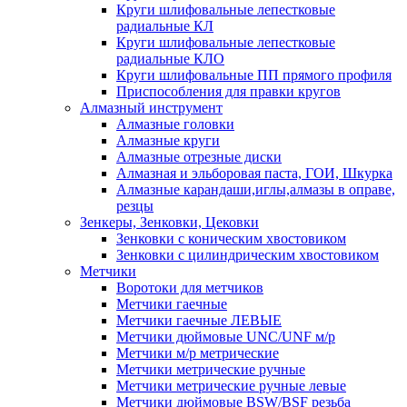
Круги шлифовальные лепестковые
радиальные КЛ
Круги шлифовальные лепестковые
радиальные КЛО
Круги шлифовальные ПП прямого профиля
Приспособления для правки кругов
Алмазный инструмент
Алмазные головки
Алмазные круги
Алмазные отрезные диски
Алмазная и эльборовая паста, ГОИ, Шкурка
Алмазные карандаши,иглы,алмазы в оправе,
резцы
Зенкеры, Зенковки, Цековки
Зенковки с коническим хвостовиком
Зенковки с цилиндрическим хвостовиком
Метчики
Воротоки для метчиков
Метчики гаечные
Метчики гаечные ЛЕВЫЕ
Метчики дюймовые UNC/UNF м/р
Метчики м/р метрические
Метчики метрические ручные
Метчики метрические ручные левые
Метчики дюймовые BSW/BSF резьба