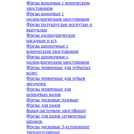
Фрезы концевые с коническим
хвостовиком
Фрезы концевые с
цилиндрическим хвостовиком
Фрезы полукруглые вогнутые и
выпуклые
Фрезы цилиндрические
насадные и к/х
Фрезы шпоночные с
коническим хвостовиком
Фрезы шпоночные с
цилиндрическим хвостовиком
Фрезы червячные для зубчатых
колес
Фрезы червячные для зубьев
звездочек
Фрезы червячные для
шлицевых валов
Фрезы дисковые пазовые
Фрезы для пазов
&quot;ласточкин хвост&quot;
Фрезы для пазов сегментных
шпонок
Фрезы дисковые 3-хсторонние
твердосплавные