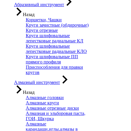
Абразивный инструмент
Назад
Корщетки, Чашки
Круги зачистные (обдирочные)
Круги отрезные
Круги шлифовальные
лепестковые радиальные КЛ
Круги шлифовальные
лепестковые радиальные КЛО
Круги шлифовальные ПП
прямого профиля
Приспособления для правки
кругов
Алмазный инструмент
Назад
Алмазные головки
Алмазные круги
Алмазные отрезные диски
Алмазная и эльборовая паста,
ГОИ, Шкурка
Алмазные
карандаши,иглы,алмазы в