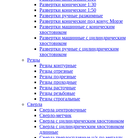
Развертки конические 1:30
Развертки конические 1:50
Развертки ручные разжимные
Развертки конические под конус Морзе
Развертки машинные с коническим
хвостовиком
Развертки машинные с цилиндрическим
хвостовиком
Развертки ручные с цилиндрическим
хвостовиком
Резцы
Резцы контурные
Резцы отрезные
Резцы подрезные
Резцы проходные
Резцы расточные
Резцы резьбовые
Резцы строгальные
Сверла
Сверла центровочные
Сверло-метчик
Сверла с цилиндрическим хвостовиком
Сверла с цилиндрическим хвостовиком
длинные
Сверла твердосплавные ц/х по металлу