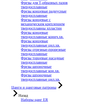
Фрезы для Т-образных пазов
твердосплавные
Фрезы концевые радиусные
твердосплавные
Фрезы концевые с
механическим креплением
твердосплавны хпластин
Фрезы концевые
твердосплавные конич.хв.
Фрезы концевые
твердосплавные цил.хв.
Фрезы отрезные-прорезные
твердосплавные
Фрезы торцевые насадные
твердосплавные
Фрезы шпоночные
твердосплавные кон.хв.
Фрезы шпоночные
твердосплавные цил.хв.
Цанги и цанговые патроны
Назад
Наборы цанг ER