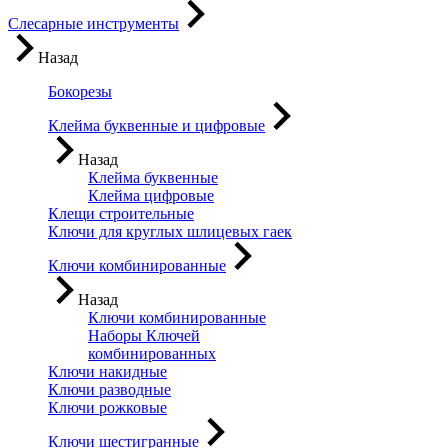
Слесарные инструменты
Назад
Бокорезы
Клейма буквенные и цифровые
Назад
Клейма буквенные
Клейма цифровые
Клещи строительные
Ключи для круглых шлицевых гаек
Ключи комбинированные
Назад
Ключи комбинированные
Наборы Ключей
комбинированных
Ключи накидные
Ключи разводные
Ключи рожковые
Ключи шестигранные