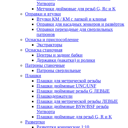
Уитворта
Метчики дюймовые для резьб G, Rc и K
Оправки и втулки
Втулки КМ / КМ с лапкой и клинья
Оправки для насадных зенкеров и развёрток
Оправки переходные для сверлильных
патронов
Оснаска и приспособление
Экстракторы
Оснаска станочная
Центры и задние бабки
Державки (накатки) и ролики
Патроны станочные
Патроны сверлильные
Плашки
Плашки для метрической резьбы
Плашки дюймовые UNC/UNF
Плашки дюймовые резьба G ЛЕВЫЕ
Плашкодержатели
Плашки для метрической резьбы ЛЕВЫЕ
Плашки дюймовые BSW/BSF резьба
Уитворта
Плашки дюймовые для резьб G, R и K
Развертки
Развертки конические 1:10