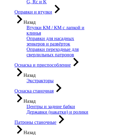
G, Rc и K
Оправки и втулки
Назад
Втулки КМ / КМ с лапкой и
клинья
Оправки для насадных
зенкеров и развёрток
Оправки переходные для
сверлильных патронов
Оснаска и приспособление
Назад
Экстракторы
Оснаска станочная
Назад
Центры и задние бабки
Державки (накатки) и ролики
Патроны станочные
Назад