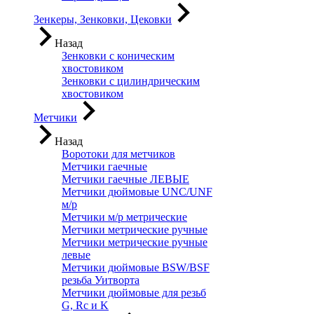
Зенкеры, Зенковки, Цековки
Назад
Зенковки с коническим
хвостовиком
Зенковки с цилиндрическим
хвостовиком
Метчики
Назад
Воротоки для метчиков
Метчики гаечные
Метчики гаечные ЛЕВЫЕ
Метчики дюймовые UNC/UNF
м/р
Метчики м/р метрические
Метчики метрические ручные
Метчики метрические ручные
левые
Метчики дюймовые BSW/BSF
резьба Уитворта
Метчики дюймовые для резьб
G, Rc и K