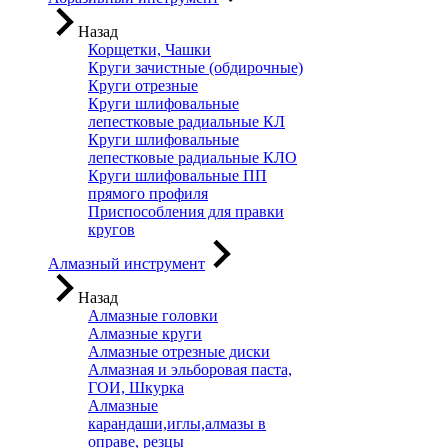
Назад
Корщетки, Чашки
Круги зачистные (обдирочные)
Круги отрезные
Круги шлифовальные
лепестковые радиальные КЛ
Круги шлифовальные
лепестковые радиальные КЛО
Круги шлифовальные ПП
прямого профиля
Приспособления для правки
кругов
Алмазный инструмент
Назад
Алмазные головки
Алмазные круги
Алмазные отрезные диски
Алмазная и эльборовая паста,
ГОИ, Шкурка
Алмазные
карандаши,иглы,алмазы в
оправе, резцы