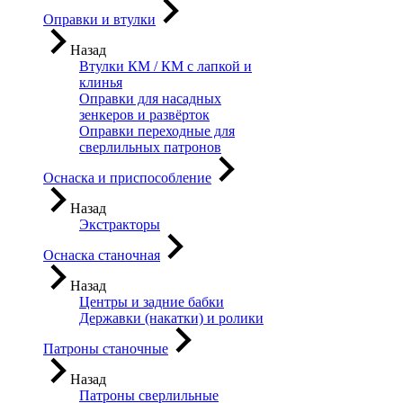
Оправки и втулки
Назад
Втулки КМ / КМ с лапкой и
клинья
Оправки для насадных
зенкеров и развёрток
Оправки переходные для
сверлильных патронов
Оснаска и приспособление
Назад
Экстракторы
Оснаска станочная
Назад
Центры и задние бабки
Державки (накатки) и ролики
Патроны станочные
Назад
Патроны сверлильные