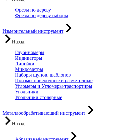
Фрезы по дереву
Фрезы по дереву наборы
Измерительный инструмент
Назад
Глубиномеры
Индикаторы
Линейки
Микрометры
Наборы щупов, шаблонов
Призмы поверочные и разметочные
Угломеры и Угломеры-траспортиры
Угольники
Угольники столярные
Металлообрабатывающий инструмент
Назад
Абразивный инструмент