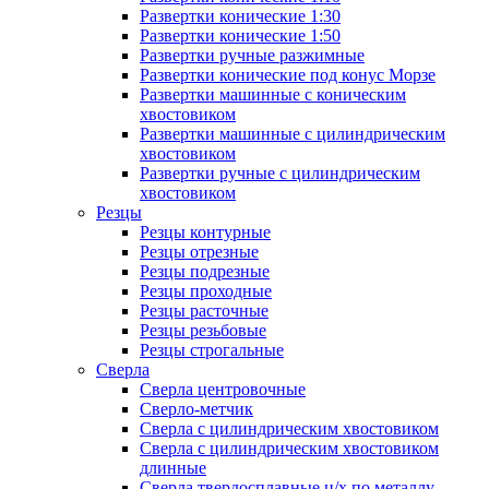
Развертки конические 1:30
Развертки конические 1:50
Развертки ручные разжимные
Развертки конические под конус Морзе
Развертки машинные с коническим
хвостовиком
Развертки машинные с цилиндрическим
хвостовиком
Развертки ручные с цилиндрическим
хвостовиком
Резцы
Резцы контурные
Резцы отрезные
Резцы подрезные
Резцы проходные
Резцы расточные
Резцы резьбовые
Резцы строгальные
Сверла
Сверла центровочные
Сверло-метчик
Сверла с цилиндрическим хвостовиком
Сверла с цилиндрическим хвостовиком
длинные
Сверла твердосплавные ц/х по металлу