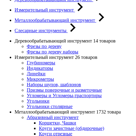
Измерительный инструмент
Металлообрабатывающий инструмент
Слесарные инструменты
Деревообрабатывающий инструмент
14 товаров
Фрезы по дереву
Фрезы по дереву наборы
Измерительный инструмент
26 товаров
Глубиномеры
Индикаторы
Линейки
Микрометры
Наборы щупов, шаблонов
Призмы поверочные и разметочные
Угломеры и Угломеры-траспортиры
Угольники
Угольники столярные
Металлообрабатывающий инструмент
1732 товара
Абразивный инструмент
Корщетки, Чашки
Круги зачистные (обдирочные)
Круги отрезные