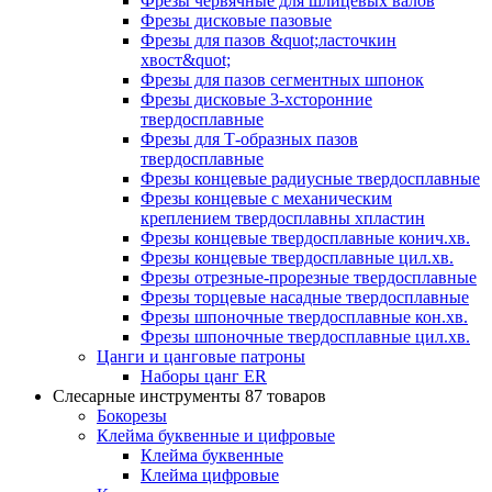
Фрезы червячные для шлицевых валов
Фрезы дисковые пазовые
Фрезы для пазов &quot;ласточкин
хвост&quot;
Фрезы для пазов сегментных шпонок
Фрезы дисковые 3-хсторонние
твердосплавные
Фрезы для Т-образных пазов
твердосплавные
Фрезы концевые радиусные твердосплавные
Фрезы концевые с механическим
креплением твердосплавны хпластин
Фрезы концевые твердосплавные конич.хв.
Фрезы концевые твердосплавные цил.хв.
Фрезы отрезные-прорезные твердосплавные
Фрезы торцевые насадные твердосплавные
Фрезы шпоночные твердосплавные кон.хв.
Фрезы шпоночные твердосплавные цил.хв.
Цанги и цанговые патроны
Наборы цанг ER
Слесарные инструменты
87 товаров
Бокорезы
Клейма буквенные и цифровые
Клейма буквенные
Клейма цифровые