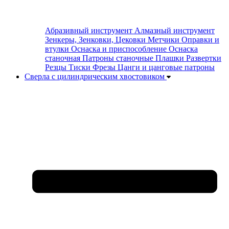
Абразивный инструмент
Алмазный инструмент
Зенкеры, Зенковки, Цековки
Метчики
Оправки и
втулки
Оснаска и приспособление
Оснаска
станочная
Патроны станочные
Плашки
Развертки
Резцы
Тиски
Фрезы
Цанги и цанговые патроны
Сверла с цилиндрическим хвостовиком