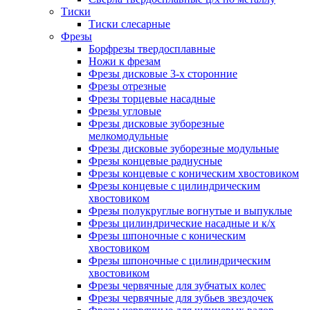
Тиски
Тиски слесарные
Фрезы
Борфрезы твердосплавные
Ножи к фрезам
Фрезы дисковые 3-х сторонние
Фрезы отрезные
Фрезы торцевые насадные
Фрезы угловые
Фрезы дисковые зуборезные
мелкомодульные
Фрезы дисковые зуборезные модульные
Фрезы концевые радиусные
Фрезы концевые с коническим хвостовиком
Фрезы концевые с цилиндрическим
хвостовиком
Фрезы полукруглые вогнутые и выпуклые
Фрезы цилиндрические насадные и к/х
Фрезы шпоночные с коническим
хвостовиком
Фрезы шпоночные с цилиндрическим
хвостовиком
Фрезы червячные для зубчатых колес
Фрезы червячные для зубьев звездочек