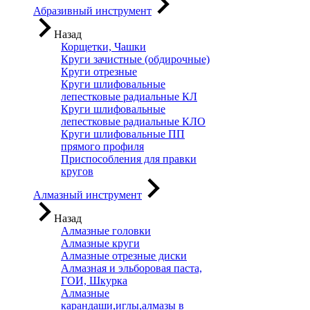
Абразивный инструмент
Назад
Корщетки, Чашки
Круги зачистные (обдирочные)
Круги отрезные
Круги шлифовальные
лепестковые радиальные КЛ
Круги шлифовальные
лепестковые радиальные КЛО
Круги шлифовальные ПП
прямого профиля
Приспособления для правки
кругов
Алмазный инструмент
Назад
Алмазные головки
Алмазные круги
Алмазные отрезные диски
Алмазная и эльборовая паста,
ГОИ, Шкурка
Алмазные
карандаши,иглы,алмазы в