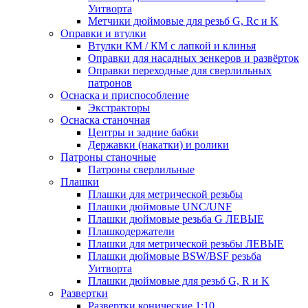
Уитворта
Метчики дюймовые для резьб G, Rc и K
Оправки и втулки
Втулки КМ / КМ с лапкой и клинья
Оправки для насадных зенкеров и развёрток
Оправки переходные для сверлильных
патронов
Оснаска и приспособление
Экстракторы
Оснаска станочная
Центры и задние бабки
Державки (накатки) и ролики
Патроны станочные
Патроны сверлильные
Плашки
Плашки для метрической резьбы
Плашки дюймовые UNC/UNF
Плашки дюймовые резьба G ЛЕВЫЕ
Плашкодержатели
Плашки для метрической резьбы ЛЕВЫЕ
Плашки дюймовые BSW/BSF резьба
Уитворта
Плашки дюймовые для резьб G, R и K
Развертки
Развертки конические 1:10