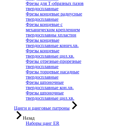
Фрезы для Т-образных пазов
твердосплавные
Фрезы концевые радиусные
твердосплавные
Фрезы концевые с
механическим креплением
твердосплавны хпластин
Фрезы концевые
твердосплавные конич.хв.
Фрезы концевые
твердосплавные цил.хв.
Фрезы отрезные-прорезные
твердосплавные
Фрезы торцевые насадные
твердосплавные
Фрезы шпоночные
твердосплавные кон.хв.
Фрезы шпоночные
твердосплавные цил.хв.
Цанги и цанговые патроны
Назад
Наборы цанг ER