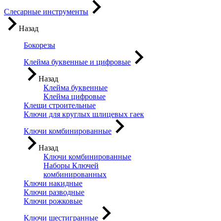
Слесарные инструменты
Назад
Бокорезы
Клейма буквенные и цифровые
Назад
Клейма буквенные
Клейма цифровые
Клещи строительные
Ключи для круглых шлицевых гаек
Ключи комбинированные
Назад
Ключи комбинированные
Наборы Ключей
комбинированных
Ключи накидные
Ключи разводные
Ключи рожковые
Ключи шестигранные