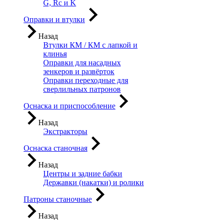
G, Rc и K
Оправки и втулки
Назад
Втулки КМ / КМ с лапкой и
клинья
Оправки для насадных
зенкеров и развёрток
Оправки переходные для
сверлильных патронов
Оснаска и приспособление
Назад
Экстракторы
Оснаска станочная
Назад
Центры и задние бабки
Державки (накатки) и ролики
Патроны станочные
Назад