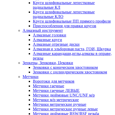
Круги шлифовальные лепестковые
радиальные КЛ
Круги шлифовальные лепестковые
радиальные КЛО
Круги шлифовальные ПП прямого профиля
Приспособления для правки кругов
Алмазный инструмент
Алмазные головки
Алмазные круги
Алмазные отрезные диски
Алмазная и эльборовая паста, ГОИ, Шкурка
Алмазные карандаши,иглы,алмазы в оправе,
резцы
Зенкеры, Зенковки, Цековки
Зенковки с коническим хвостовиком
Зенковки с цилиндрическим хвостовиком
Метчики
Воротоки для метчиков
Метчики гаечные
Метчики гаечные ЛЕВЫЕ
Метчики дюймовые UNC/UNF м/р
Метчики м/р метрические
Метчики метрические ручные
Метчики метрические ручные левые
Метчики дюймовые BSW/BSF резьба