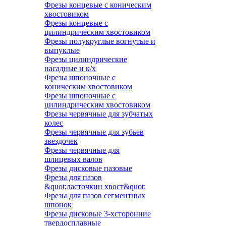
Фрезы концевые с коническим
хвостовиком
Фрезы концевые с
цилиндрическим хвостовиком
Фрезы полукруглые вогнутые и
выпуклые
Фрезы цилиндрические
насадные и к/х
Фрезы шпоночные с
коническим хвостовиком
Фрезы шпоночные с
цилиндрическим хвостовиком
Фрезы червячные для зубчатых
колес
Фрезы червячные для зубьев
звездочек
Фрезы червячные для
шлицевых валов
Фрезы дисковые пазовые
Фрезы для пазов
&quot;ласточкин хвост&quot;
Фрезы для пазов сегментных
шпонок
Фрезы дисковые 3-хсторонние
твердосплавные