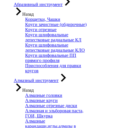
Абразивный инструмент
Назад
Корщетки, Чашки
Круги зачистные (обдирочные)
Круги отрезные
Круги шлифовальные
лепестковые радиальные КЛ
Круги шлифовальные
лепестковые радиальные КЛО
Круги шлифовальные ПП
прямого профиля
Приспособления для правки
кругов
Алмазный инструмент
Назад
Алмазные головки
Алмазные круги
Алмазные отрезные диски
Алмазная и эльборовая паста,
ГОИ, Шкурка
Алмазные
карандаши,иглы,алмазы в