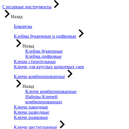
Слесарные инструменты
Назад
Бокорезы
Клейма буквенные и цифровые
Назад
Клейма буквенные
Клейма цифровые
Клещи строительные
Ключи для круглых шлицевых гаек
Ключи комбинированные
Назад
Ключи комбинированные
Наборы Ключей
комбинированных
Ключи накидные
Ключи разводные
Ключи рожковые
Ключи шестигранные