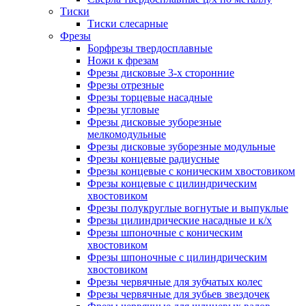
Тиски
Тиски слесарные
Фрезы
Борфрезы твердосплавные
Ножи к фрезам
Фрезы дисковые 3-х сторонние
Фрезы отрезные
Фрезы торцевые насадные
Фрезы угловые
Фрезы дисковые зуборезные
мелкомодульные
Фрезы дисковые зуборезные модульные
Фрезы концевые радиусные
Фрезы концевые с коническим хвостовиком
Фрезы концевые с цилиндрическим
хвостовиком
Фрезы полукруглые вогнутые и выпуклые
Фрезы цилиндрические насадные и к/х
Фрезы шпоночные с коническим
хвостовиком
Фрезы шпоночные с цилиндрическим
хвостовиком
Фрезы червячные для зубчатых колес
Фрезы червячные для зубьев звездочек