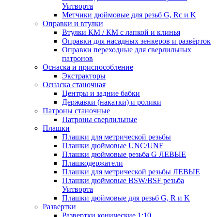
Уитворта
Метчики дюймовые для резьб G, Rc и K
Оправки и втулки
Втулки КМ / КМ с лапкой и клинья
Оправки для насадных зенкеров и развёрток
Оправки переходные для сверлильных
патронов
Оснаска и приспособление
Экстракторы
Оснаска станочная
Центры и задние бабки
Державки (накатки) и ролики
Патроны станочные
Патроны сверлильные
Плашки
Плашки для метрической резьбы
Плашки дюймовые UNC/UNF
Плашки дюймовые резьба G ЛЕВЫЕ
Плашкодержатели
Плашки для метрической резьбы ЛЕВЫЕ
Плашки дюймовые BSW/BSF резьба
Уитворта
Плашки дюймовые для резьб G, R и K
Развертки
Развертки конические 1:10