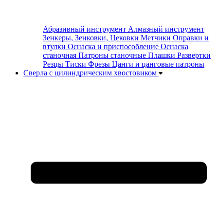
Абразивный инструмент
Алмазный инструмент
Зенкеры, Зенковки, Цековки
Метчики
Оправки и
втулки
Оснаска и приспособление
Оснаска
станочная
Патроны станочные
Плашки
Развертки
Резцы
Тиски
Фрезы
Цанги и цанговые патроны
Сверла с цилиндрическим хвостовиком