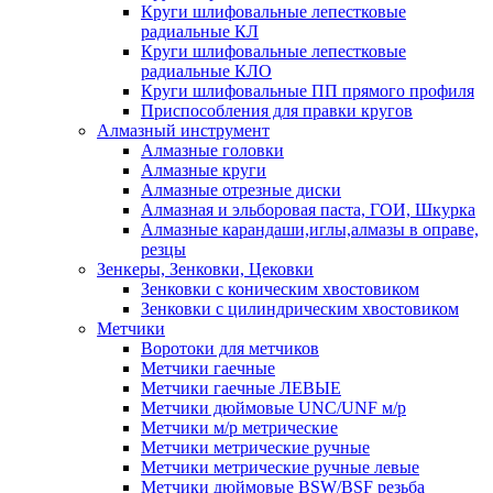
Круги шлифовальные лепестковые
радиальные КЛ
Круги шлифовальные лепестковые
радиальные КЛО
Круги шлифовальные ПП прямого профиля
Приспособления для правки кругов
Алмазный инструмент
Алмазные головки
Алмазные круги
Алмазные отрезные диски
Алмазная и эльборовая паста, ГОИ, Шкурка
Алмазные карандаши,иглы,алмазы в оправе,
резцы
Зенкеры, Зенковки, Цековки
Зенковки с коническим хвостовиком
Зенковки с цилиндрическим хвостовиком
Метчики
Воротоки для метчиков
Метчики гаечные
Метчики гаечные ЛЕВЫЕ
Метчики дюймовые UNC/UNF м/р
Метчики м/р метрические
Метчики метрические ручные
Метчики метрические ручные левые
Метчики дюймовые BSW/BSF резьба