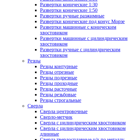
Развертки конические 1:30
Развертки конические 1:50
Развертки ручные разжимные
Развертки конические под конус Морзе
Развертки машинные с коническим
хвостовиком
Развертки машинные с цилиндрическим
хвостовиком
Развертки ручные с цилиндрическим
хвостовиком
Резцы
Резцы контурные
Резцы отрезные
Резцы подрезные
Резцы проходные
Резцы расточные
Резцы резьбовые
Резцы строгальные
Сверла
Сверла центровочные
Сверло-метчик
Сверла с цилиндрическим хвостовиком
Сверла с цилиндрическим хвостовиком
длинные
Сверла твердосплавные ц/х по металлу