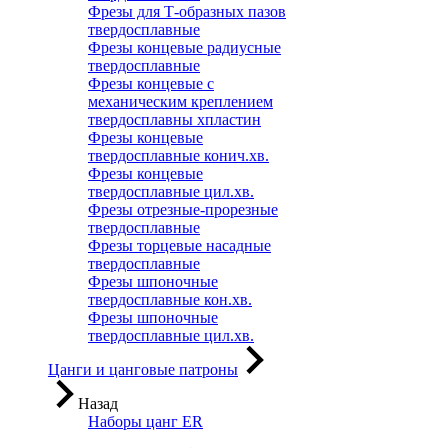
Фрезы для Т-образных пазов
твердосплавные
Фрезы концевые радиусные
твердосплавные
Фрезы концевые с
механическим креплением
твердосплавны хпластин
Фрезы концевые
твердосплавные конич.хв.
Фрезы концевые
твердосплавные цил.хв.
Фрезы отрезные-прорезные
твердосплавные
Фрезы торцевые насадные
твердосплавные
Фрезы шпоночные
твердосплавные кон.хв.
Фрезы шпоночные
твердосплавные цил.хв.
Цанги и цанговые патроны
Назад
Наборы цанг ER