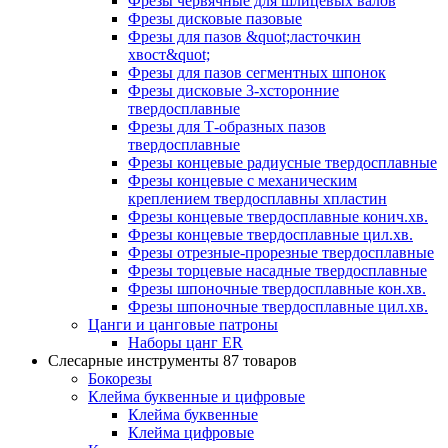
Фрезы червячные для шлицевых валов
Фрезы дисковые пазовые
Фрезы для пазов &quot;ласточкин
хвост&quot;
Фрезы для пазов сегментных шпонок
Фрезы дисковые 3-хсторонние
твердосплавные
Фрезы для Т-образных пазов
твердосплавные
Фрезы концевые радиусные твердосплавные
Фрезы концевые с механическим
креплением твердосплавны хпластин
Фрезы концевые твердосплавные конич.хв.
Фрезы концевые твердосплавные цил.хв.
Фрезы отрезные-прорезные твердосплавные
Фрезы торцевые насадные твердосплавные
Фрезы шпоночные твердосплавные кон.хв.
Фрезы шпоночные твердосплавные цил.хв.
Цанги и цанговые патроны
Наборы цанг ER
Слесарные инструменты
87 товаров
Бокорезы
Клейма буквенные и цифровые
Клейма буквенные
Клейма цифровые