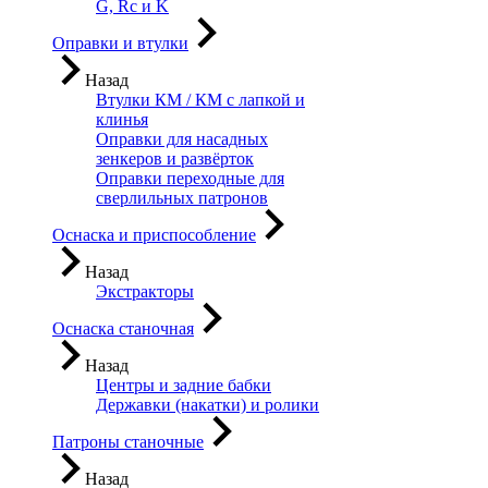
G, Rc и K
Оправки и втулки
Назад
Втулки КМ / КМ с лапкой и
клинья
Оправки для насадных
зенкеров и развёрток
Оправки переходные для
сверлильных патронов
Оснаска и приспособление
Назад
Экстракторы
Оснаска станочная
Назад
Центры и задние бабки
Державки (накатки) и ролики
Патроны станочные
Назад