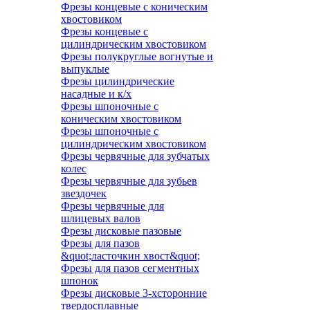
Фрезы концевые с коническим
хвостовиком
Фрезы концевые с
цилиндрическим хвостовиком
Фрезы полукруглые вогнутые и
выпуклые
Фрезы цилиндрические
насадные и к/х
Фрезы шпоночные с
коническим хвостовиком
Фрезы шпоночные с
цилиндрическим хвостовиком
Фрезы червячные для зубчатых
колес
Фрезы червячные для зубьев
звездочек
Фрезы червячные для
шлицевых валов
Фрезы дисковые пазовые
Фрезы для пазов
&quot;ласточкин хвост&quot;
Фрезы для пазов сегментных
шпонок
Фрезы дисковые 3-хсторонние
твердосплавные