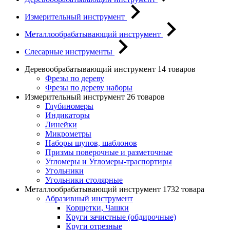
Измерительный инструмент
Металлообрабатывающий инструмент
Слесарные инструменты
Деревообрабатывающий инструмент
14 товаров
Фрезы по дереву
Фрезы по дереву наборы
Измерительный инструмент
26 товаров
Глубиномеры
Индикаторы
Линейки
Микрометры
Наборы щупов, шаблонов
Призмы поверочные и разметочные
Угломеры и Угломеры-траспортиры
Угольники
Угольники столярные
Металлообрабатывающий инструмент
1732 товара
Абразивный инструмент
Корщетки, Чашки
Круги зачистные (обдирочные)
Круги отрезные