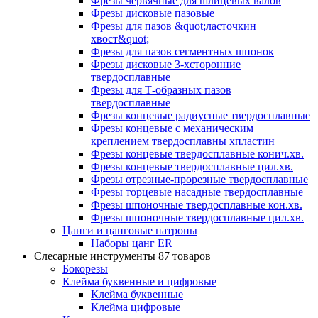
Фрезы червячные для шлицевых валов
Фрезы дисковые пазовые
Фрезы для пазов &quot;ласточкин
хвост&quot;
Фрезы для пазов сегментных шпонок
Фрезы дисковые 3-хсторонние
твердосплавные
Фрезы для Т-образных пазов
твердосплавные
Фрезы концевые радиусные твердосплавные
Фрезы концевые с механическим
креплением твердосплавны хпластин
Фрезы концевые твердосплавные конич.хв.
Фрезы концевые твердосплавные цил.хв.
Фрезы отрезные-прорезные твердосплавные
Фрезы торцевые насадные твердосплавные
Фрезы шпоночные твердосплавные кон.хв.
Фрезы шпоночные твердосплавные цил.хв.
Цанги и цанговые патроны
Наборы цанг ER
Слесарные инструменты
87 товаров
Бокорезы
Клейма буквенные и цифровые
Клейма буквенные
Клейма цифровые