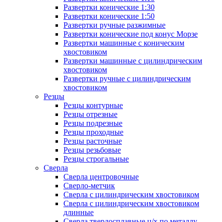
Развертки конические 1:30
Развертки конические 1:50
Развертки ручные разжимные
Развертки конические под конус Морзе
Развертки машинные с коническим
хвостовиком
Развертки машинные с цилиндрическим
хвостовиком
Развертки ручные с цилиндрическим
хвостовиком
Резцы
Резцы контурные
Резцы отрезные
Резцы подрезные
Резцы проходные
Резцы расточные
Резцы резьбовые
Резцы строгальные
Сверла
Сверла центровочные
Сверло-метчик
Сверла с цилиндрическим хвостовиком
Сверла с цилиндрическим хвостовиком
длинные
Сверла твердосплавные ц/х по металлу