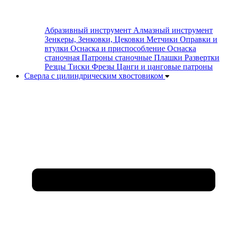
Абразивный инструмент
Алмазный инструмент
Зенкеры, Зенковки, Цековки
Метчики
Оправки и
втулки
Оснаска и приспособление
Оснаска
станочная
Патроны станочные
Плашки
Развертки
Резцы
Тиски
Фрезы
Цанги и цанговые патроны
Сверла с цилиндрическим хвостовиком