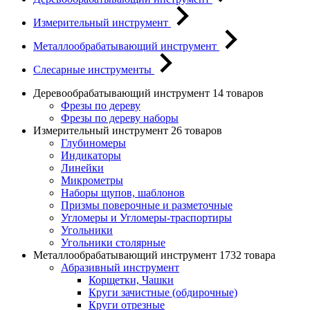
Измерительный инструмент
Металлообрабатывающий инструмент
Слесарные инструменты
Деревообрабатывающий инструмент
14 товаров
Фрезы по дереву
Фрезы по дереву наборы
Измерительный инструмент
26 товаров
Глубиномеры
Индикаторы
Линейки
Микрометры
Наборы щупов, шаблонов
Призмы поверочные и разметочные
Угломеры и Угломеры-траспортиры
Угольники
Угольники столярные
Металлообрабатывающий инструмент
1732 товара
Абразивный инструмент
Корщетки, Чашки
Круги зачистные (обдирочные)
Круги отрезные