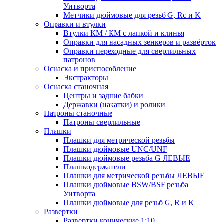
Уитворта
Метчики дюймовые для резьб G, Rc и K
Оправки и втулки
Втулки КМ / КМ с лапкой и клинья
Оправки для насадных зенкеров и развёрток
Оправки переходные для сверлильных
патронов
Оснаска и приспособление
Экстракторы
Оснаска станочная
Центры и задние бабки
Державки (накатки) и ролики
Патроны станочные
Патроны сверлильные
Плашки
Плашки для метрической резьбы
Плашки дюймовые UNC/UNF
Плашки дюймовые резьба G ЛЕВЫЕ
Плашкодержатели
Плашки для метрической резьбы ЛЕВЫЕ
Плашки дюймовые BSW/BSF резьба
Уитворта
Плашки дюймовые для резьб G, R и K
Развертки
Развертки конические 1:10