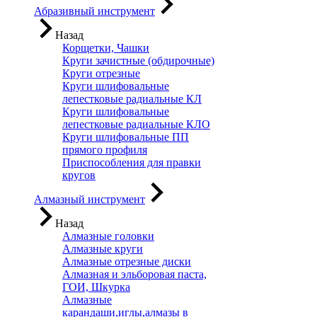
Абразивный инструмент
Назад
Корщетки, Чашки
Круги зачистные (обдирочные)
Круги отрезные
Круги шлифовальные
лепестковые радиальные КЛ
Круги шлифовальные
лепестковые радиальные КЛО
Круги шлифовальные ПП
прямого профиля
Приспособления для правки
кругов
Алмазный инструмент
Назад
Алмазные головки
Алмазные круги
Алмазные отрезные диски
Алмазная и эльборовая паста,
ГОИ, Шкурка
Алмазные
карандаши,иглы,алмазы в