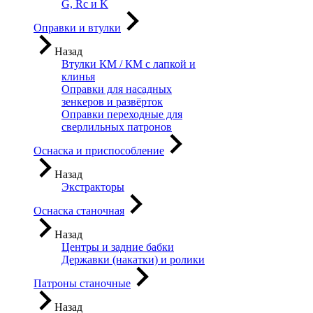
G, Rc и K
Оправки и втулки
Назад
Втулки КМ / КМ с лапкой и
клинья
Оправки для насадных
зенкеров и развёрток
Оправки переходные для
сверлильных патронов
Оснаска и приспособление
Назад
Экстракторы
Оснаска станочная
Назад
Центры и задние бабки
Державки (накатки) и ролики
Патроны станочные
Назад