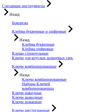
Слесарные инструменты
Назад
Бокорезы
Клейма буквенные и цифровые
Назад
Клейма буквенные
Клейма цифровые
Клещи строительные
Ключи для круглых шлицевых гаек
Ключи комбинированные
Назад
Ключи комбинированные
Наборы Ключей
комбинированных
Ключи накидные
Ключи разводные
Ключи рожковые
Ключи шестигранные