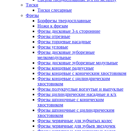
Тиски
Тиски слесарные
Фрезы
Борфрезы твердосплавные
Ножи к фрезам
Фрезы дисковые 3-х сторонние
Фрезы отрезные
Фрезы торцевые насадные
Фрезы угловые
Фрезы дисковые зуборезные
мелкомодульные
Фрезы дисковые зуборезные модульные
Фрезы концевые радиусные
Фрезы концевые с коническим хвостовиком
Фрезы концевые с цилиндрическим
хвостовиком
Фрезы полукруглые вогнутые и выпуклые
Фрезы цилиндрические насадные и к/х
Фрезы шпоночные с коническим
хвостовиком
Фрезы шпоночные с цилиндрическим
хвостовиком
Фрезы червячные для зубчатых колес
Фрезы червячные для зубьев звездочек