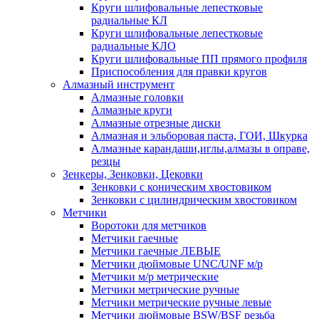
Круги шлифовальные лепестковые
радиальные КЛ
Круги шлифовальные лепестковые
радиальные КЛО
Круги шлифовальные ПП прямого профиля
Приспособления для правки кругов
Алмазный инструмент
Алмазные головки
Алмазные круги
Алмазные отрезные диски
Алмазная и эльборовая паста, ГОИ, Шкурка
Алмазные карандаши,иглы,алмазы в оправе,
резцы
Зенкеры, Зенковки, Цековки
Зенковки с коническим хвостовиком
Зенковки с цилиндрическим хвостовиком
Метчики
Воротоки для метчиков
Метчики гаечные
Метчики гаечные ЛЕВЫЕ
Метчики дюймовые UNC/UNF м/р
Метчики м/р метрические
Метчики метрические ручные
Метчики метрические ручные левые
Метчики дюймовые BSW/BSF резьба