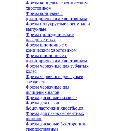
Фрезы концевые с коническим
хвостовиком
Фрезы концевые с
цилиндрическим хвостовиком
Фрезы полукруглые вогнутые и
выпуклые
Фрезы цилиндрические
насадные и к/х
Фрезы шпоночные с
коническим хвостовиком
Фрезы шпоночные с
цилиндрическим хвостовиком
Фрезы червячные для зубчатых
колес
Фрезы червячные для зубьев
звездочек
Фрезы червячные для
шлицевых валов
Фрезы дисковые пазовые
Фрезы для пазов
&quot;ласточкин хвост&quot;
Фрезы для пазов сегментных
шпонок
Фрезы дисковые 3-хсторонние
твердосплавные