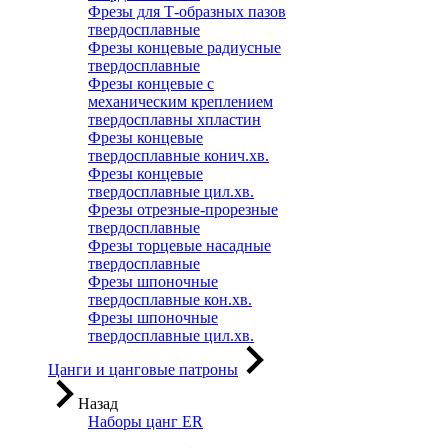
Фрезы для Т-образных пазов
твердосплавные
Фрезы концевые радиусные
твердосплавные
Фрезы концевые с
механическим креплением
твердосплавны хпластин
Фрезы концевые
твердосплавные конич.хв.
Фрезы концевые
твердосплавные цил.хв.
Фрезы отрезные-прорезные
твердосплавные
Фрезы торцевые насадные
твердосплавные
Фрезы шпоночные
твердосплавные кон.хв.
Фрезы шпоночные
твердосплавные цил.хв.
Цанги и цанговые патроны
Назад
Наборы цанг ER