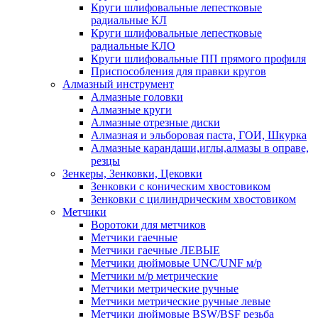
Круги шлифовальные лепестковые
радиальные КЛ
Круги шлифовальные лепестковые
радиальные КЛО
Круги шлифовальные ПП прямого профиля
Приспособления для правки кругов
Алмазный инструмент
Алмазные головки
Алмазные круги
Алмазные отрезные диски
Алмазная и эльборовая паста, ГОИ, Шкурка
Алмазные карандаши,иглы,алмазы в оправе,
резцы
Зенкеры, Зенковки, Цековки
Зенковки с коническим хвостовиком
Зенковки с цилиндрическим хвостовиком
Метчики
Воротоки для метчиков
Метчики гаечные
Метчики гаечные ЛЕВЫЕ
Метчики дюймовые UNC/UNF м/р
Метчики м/р метрические
Метчики метрические ручные
Метчики метрические ручные левые
Метчики дюймовые BSW/BSF резьба