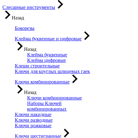
Слесарные инструменты
Назад
Бокорезы
Клейма буквенные и цифровые
Назад
Клейма буквенные
Клейма цифровые
Клещи строительные
Ключи для круглых шлицевых гаек
Ключи комбинированные
Назад
Ключи комбинированные
Наборы Ключей
комбинированных
Ключи накидные
Ключи разводные
Ключи рожковые
Ключи шестигранные