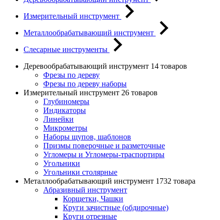
Измерительный инструмент
Металлообрабатывающий инструмент
Слесарные инструменты
Деревообрабатывающий инструмент
14 товаров
Фрезы по дереву
Фрезы по дереву наборы
Измерительный инструмент
26 товаров
Глубиномеры
Индикаторы
Линейки
Микрометры
Наборы щупов, шаблонов
Призмы поверочные и разметочные
Угломеры и Угломеры-траспортиры
Угольники
Угольники столярные
Металлообрабатывающий инструмент
1732 товара
Абразивный инструмент
Корщетки, Чашки
Круги зачистные (обдирочные)
Круги отрезные