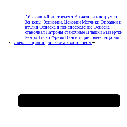
Абразивный инструмент
Алмазный инструмент
Зенкеры, Зенковки, Цековки
Метчики
Оправки и
втулки
Оснаска и приспособление
Оснаска
станочная
Патроны станочные
Плашки
Развертки
Резцы
Тиски
Фрезы
Цанги и цанговые патроны
Сверла с цилиндрическим хвостовиком