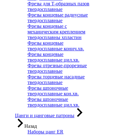
Фрезы для Т-образных пазов
твердосплавные
Фрезы концевые радиусные
твердосплавные
Фрезы концевые с
механическим креплением
твердосплавны хпластин
Фрезы концевые
твердосплавные конич.хв.
Фрезы концевые
твердосплавные цил.хв.
Фрезы отрезные-прорезные
твердосплавные
Фрезы торцевые насадные
твердосплавные
Фрезы шпоночные
твердосплавные кон.хв.
Фрезы шпоночные
твердосплавные цил.хв.
Цанги и цанговые патроны
Назад
Наборы цанг ER