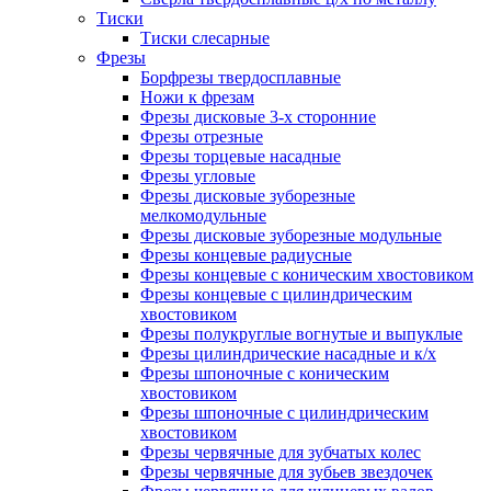
Тиски
Тиски слесарные
Фрезы
Борфрезы твердосплавные
Ножи к фрезам
Фрезы дисковые 3-х сторонние
Фрезы отрезные
Фрезы торцевые насадные
Фрезы угловые
Фрезы дисковые зуборезные
мелкомодульные
Фрезы дисковые зуборезные модульные
Фрезы концевые радиусные
Фрезы концевые с коническим хвостовиком
Фрезы концевые с цилиндрическим
хвостовиком
Фрезы полукруглые вогнутые и выпуклые
Фрезы цилиндрические насадные и к/х
Фрезы шпоночные с коническим
хвостовиком
Фрезы шпоночные с цилиндрическим
хвостовиком
Фрезы червячные для зубчатых колес
Фрезы червячные для зубьев звездочек