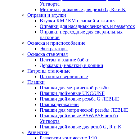
Уитворта
Метчики дюймовые для резьб G, Rc и K
Оправки и втулки
Втулки КМ / КМ с лапкой и клинья
Оправки для насадных зенкеров и развёрток
Оправки переходные для сверлильных
патронов
Оснаска и приспособление
Экстракторы
Оснаска станочная
Центры и задние бабки
Державки (накатки) и ролики
Патроны станочные
Патроны сверлильные
Плашки
Плашки для метрической резьбы
Плашки дюймовые UNC/UNF
Плашки дюймовые резьба G ЛЕВЫЕ
Плашкодержатели
Плашки для метрической резьбы ЛЕВЫЕ
Плашки дюймовые BSW/BSF резьба
Уитворта
Плашки дюймовые для резьб G, R и K
Развертки
Развертки конические 1:10