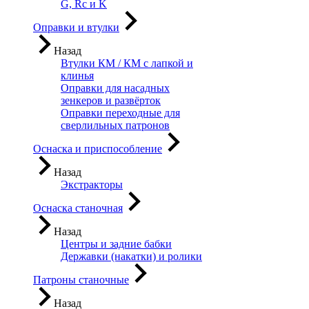
G, Rc и K
Оправки и втулки
Назад
Втулки КМ / КМ с лапкой и
клинья
Оправки для насадных
зенкеров и развёрток
Оправки переходные для
сверлильных патронов
Оснаска и приспособление
Назад
Экстракторы
Оснаска станочная
Назад
Центры и задние бабки
Державки (накатки) и ролики
Патроны станочные
Назад