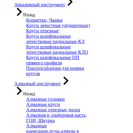
Абразивный инструмент
Назад
Корщетки, Чашки
Круги зачистные (обдирочные)
Круги отрезные
Круги шлифовальные
лепестковые радиальные КЛ
Круги шлифовальные
лепестковые радиальные КЛО
Круги шлифовальные ПП
прямого профиля
Приспособления для правки
кругов
Алмазный инструмент
Назад
Алмазные головки
Алмазные круги
Алмазные отрезные диски
Алмазная и эльборовая паста,
ГОИ, Шкурка
Алмазные
карандаши,иглы,алмазы в