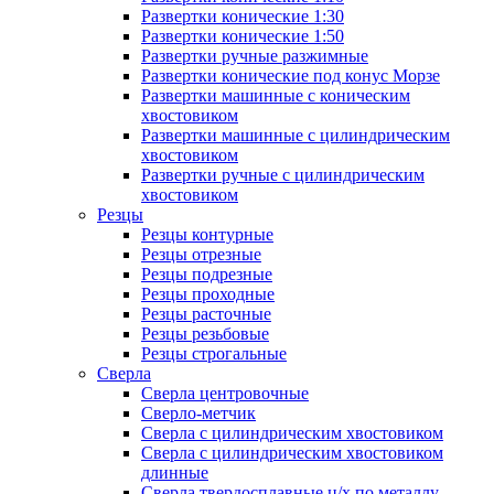
Развертки конические 1:30
Развертки конические 1:50
Развертки ручные разжимные
Развертки конические под конус Морзе
Развертки машинные с коническим
хвостовиком
Развертки машинные с цилиндрическим
хвостовиком
Развертки ручные с цилиндрическим
хвостовиком
Резцы
Резцы контурные
Резцы отрезные
Резцы подрезные
Резцы проходные
Резцы расточные
Резцы резьбовые
Резцы строгальные
Сверла
Сверла центровочные
Сверло-метчик
Сверла с цилиндрическим хвостовиком
Сверла с цилиндрическим хвостовиком
длинные
Сверла твердосплавные ц/х по металлу