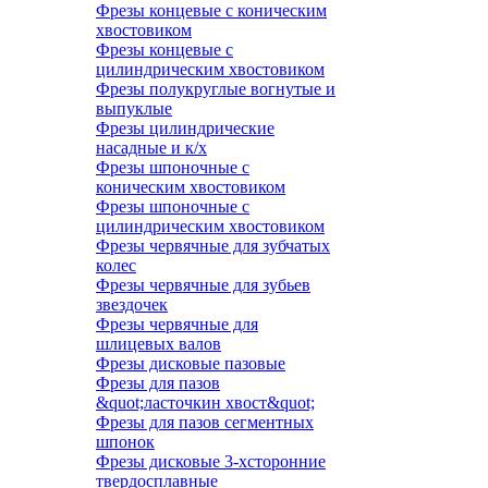
Фрезы концевые с коническим
хвостовиком
Фрезы концевые с
цилиндрическим хвостовиком
Фрезы полукруглые вогнутые и
выпуклые
Фрезы цилиндрические
насадные и к/х
Фрезы шпоночные с
коническим хвостовиком
Фрезы шпоночные с
цилиндрическим хвостовиком
Фрезы червячные для зубчатых
колес
Фрезы червячные для зубьев
звездочек
Фрезы червячные для
шлицевых валов
Фрезы дисковые пазовые
Фрезы для пазов
&quot;ласточкин хвост&quot;
Фрезы для пазов сегментных
шпонок
Фрезы дисковые 3-хсторонние
твердосплавные