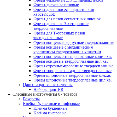
Фрезы червячные для шлицевых валов
Фрезы дисковые пазовые
Фрезы для пазов &quot;ласточкин
хвост&quot;
Фрезы для пазов сегментных шпонок
Фрезы дисковые 3-хсторонние
твердосплавные
Фрезы для Т-образных пазов
твердосплавные
Фрезы концевые радиусные твердосплавные
Фрезы концевые с механическим
креплением твердосплавны хпластин
Фрезы концевые твердосплавные конич.хв.
Фрезы концевые твердосплавные цил.хв.
Фрезы отрезные-прорезные твердосплавные
Фрезы торцевые насадные твердосплавные
Фрезы шпоночные твердосплавные кон.хв.
Фрезы шпоночные твердосплавные цил.хв.
Цанги и цанговые патроны
Наборы цанг ER
Слесарные инструменты
87 товаров
Бокорезы
Клейма буквенные и цифровые
Клейма буквенные
Клейма цифровые