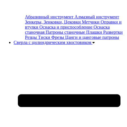
Абразивный инструмент
Алмазный инструмент
Зенкеры, Зенковки, Цековки
Метчики
Оправки и
втулки
Оснаска и приспособление
Оснаска
станочная
Патроны станочные
Плашки
Развертки
Резцы
Тиски
Фрезы
Цанги и цанговые патроны
Сверла с цилиндрическим хвостовиком