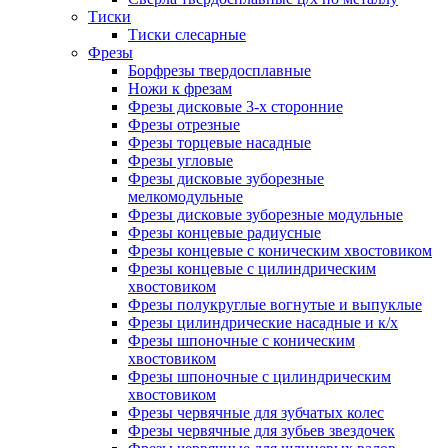
Тиски
Тиски слесарные
Фрезы
Борфрезы твердосплавные
Ножи к фрезам
Фрезы дисковые 3-х сторонние
Фрезы отрезные
Фрезы торцевые насадные
Фрезы угловые
Фрезы дисковые зуборезные
мелкомодульные
Фрезы дисковые зуборезные модульные
Фрезы концевые радиусные
Фрезы концевые с коническим хвостовиком
Фрезы концевые с цилиндрическим
хвостовиком
Фрезы полукруглые вогнутые и выпуклые
Фрезы цилиндрические насадные и к/х
Фрезы шпоночные с коническим
хвостовиком
Фрезы шпоночные с цилиндрическим
хвостовиком
Фрезы червячные для зубчатых колес
Фрезы червячные для зубьев звездочек