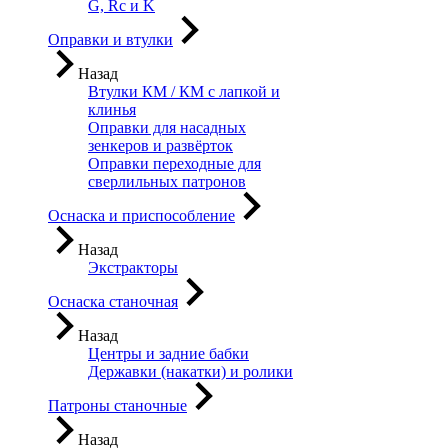
G, Rc и K
Оправки и втулки
Назад
Втулки КМ / КМ с лапкой и
клинья
Оправки для насадных
зенкеров и развёрток
Оправки переходные для
сверлильных патронов
Оснаска и приспособление
Назад
Экстракторы
Оснаска станочная
Назад
Центры и задние бабки
Державки (накатки) и ролики
Патроны станочные
Назад