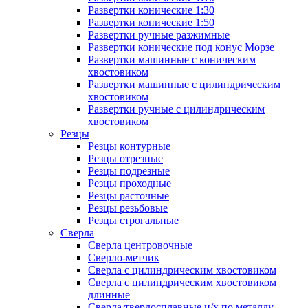
Развертки конические 1:30
Развертки конические 1:50
Развертки ручные разжимные
Развертки конические под конус Морзе
Развертки машинные с коническим
хвостовиком
Развертки машинные с цилиндрическим
хвостовиком
Развертки ручные с цилиндрическим
хвостовиком
Резцы
Резцы контурные
Резцы отрезные
Резцы подрезные
Резцы проходные
Резцы расточные
Резцы резьбовые
Резцы строгальные
Сверла
Сверла центровочные
Сверло-метчик
Сверла с цилиндрическим хвостовиком
Сверла с цилиндрическим хвостовиком
длинные
Сверла твердосплавные ц/х по металлу