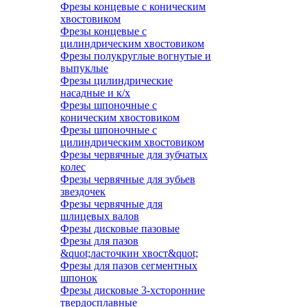
Фрезы концевые с коническим
хвостовиком
Фрезы концевые с
цилиндрическим хвостовиком
Фрезы полукруглые вогнутые и
выпуклые
Фрезы цилиндрические
насадные и к/х
Фрезы шпоночные с
коническим хвостовиком
Фрезы шпоночные с
цилиндрическим хвостовиком
Фрезы червячные для зубчатых
колес
Фрезы червячные для зубьев
звездочек
Фрезы червячные для
шлицевых валов
Фрезы дисковые пазовые
Фрезы для пазов
&quot;ласточкин хвост&quot;
Фрезы для пазов сегментных
шпонок
Фрезы дисковые 3-хсторонние
твердосплавные