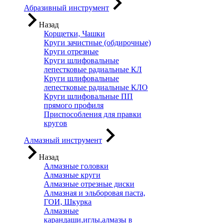
Абразивный инструмент
Назад
Корщетки, Чашки
Круги зачистные (обдирочные)
Круги отрезные
Круги шлифовальные
лепестковые радиальные КЛ
Круги шлифовальные
лепестковые радиальные КЛО
Круги шлифовальные ПП
прямого профиля
Приспособления для правки
кругов
Алмазный инструмент
Назад
Алмазные головки
Алмазные круги
Алмазные отрезные диски
Алмазная и эльборовая паста,
ГОИ, Шкурка
Алмазные
карандаши,иглы,алмазы в