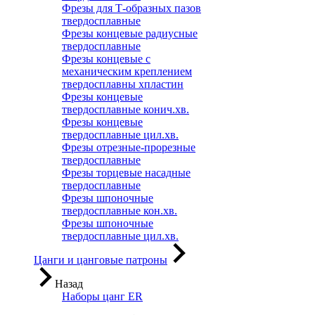
Фрезы для Т-образных пазов
твердосплавные
Фрезы концевые радиусные
твердосплавные
Фрезы концевые с
механическим креплением
твердосплавны хпластин
Фрезы концевые
твердосплавные конич.хв.
Фрезы концевые
твердосплавные цил.хв.
Фрезы отрезные-прорезные
твердосплавные
Фрезы торцевые насадные
твердосплавные
Фрезы шпоночные
твердосплавные кон.хв.
Фрезы шпоночные
твердосплавные цил.хв.
Цанги и цанговые патроны
Назад
Наборы цанг ER