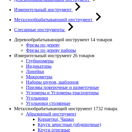
Измерительный инструмент
Металлообрабатывающий инструмент
Слесарные инструменты
Деревообрабатывающий инструмент
14 товаров
Фрезы по дереву
Фрезы по дереву наборы
Измерительный инструмент
26 товаров
Глубиномеры
Индикаторы
Линейки
Микрометры
Наборы щупов, шаблонов
Призмы поверочные и разметочные
Угломеры и Угломеры-траспортиры
Угольники
Угольники столярные
Металлообрабатывающий инструмент
1732 товара
Абразивный инструмент
Корщетки, Чашки
Круги зачистные (обдирочные)
Круги отрезные