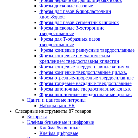
Фрезы червячные для шлицевых валов
Фрезы дисковые пазовые
Фрезы для пазов &quot;ласточкин
хвост&quot;
Фрезы для пазов сегментных шпонок
Фрезы дисковые 3-хсторонние
твердосплавные
Фрезы для Т-образных пазов
твердосплавные
Фрезы концевые радиусные твердосплавные
Фрезы концевые с механическим
креплением твердосплавны хпластин
Фрезы концевые твердосплавные конич.хв.
Фрезы концевые твердосплавные цил.хв.
Фрезы отрезные-прорезные твердосплавные
Фрезы торцевые насадные твердосплавные
Фрезы шпоночные твердосплавные кон.хв.
Фрезы шпоночные твердосплавные цил.хв.
Цанги и цанговые патроны
Наборы цанг ER
Слесарные инструменты
87 товаров
Бокорезы
Клейма буквенные и цифровые
Клейма буквенные
Клейма цифровые