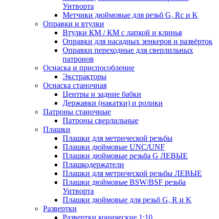
Уитворта
Метчики дюймовые для резьб G, Rc и K
Оправки и втулки
Втулки КМ / КМ с лапкой и клинья
Оправки для насадных зенкеров и развёрток
Оправки переходные для сверлильных
патронов
Оснаска и приспособление
Экстракторы
Оснаска станочная
Центры и задние бабки
Державки (накатки) и ролики
Патроны станочные
Патроны сверлильные
Плашки
Плашки для метрической резьбы
Плашки дюймовые UNC/UNF
Плашки дюймовые резьба G ЛЕВЫЕ
Плашкодержатели
Плашки для метрической резьбы ЛЕВЫЕ
Плашки дюймовые BSW/BSF резьба
Уитворта
Плашки дюймовые для резьб G, R и K
Развертки
Развертки конические 1:10