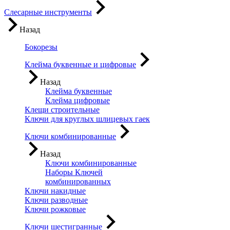
Слесарные инструменты
Назад
Бокорезы
Клейма буквенные и цифровые
Назад
Клейма буквенные
Клейма цифровые
Клещи строительные
Ключи для круглых шлицевых гаек
Ключи комбинированные
Назад
Ключи комбинированные
Наборы Ключей
комбинированных
Ключи накидные
Ключи разводные
Ключи рожковые
Ключи шестигранные