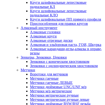
Круги шлифовальные лепестковые
радиальные КЛ
Круги шлифовальные лепестковые
радиальные КЛО
Круги шлифовальные ПП прямого профиля
Приспособления для правки кругов
Алмазный инструмент
Алмазные головки
Алмазные круги
Алмазные отрезные диски
Алмазная и эльборовая паста, ГОИ, Шкурка
Алмазные карандаши,иглы,алмазы в оправе,
резцы
Зенкеры, Зенковки, Цековки
Зенковки с коническим хвостовиком
Зенковки с цилиндрическим хвостовиком
Метчики
Воротоки для метчиков
Метчики гаечные
Метчики гаечные ЛЕВЫЕ
Метчики дюймовые UNC/UNF м/р
Метчики м/р метрические
Метчики метрические ручные
Метчики метрические ручные левые
Метчики дюймовые BSW/BSF резьба