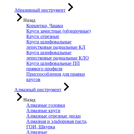
Абразивный инструмент
Назад
Корщетки, Чашки
Круги зачистные (обдирочные)
Круги отрезные
Круги шлифовальные
лепестковые радиальные КЛ
Круги шлифовальные
лепестковые радиальные КЛО
Круги шлифовальные ПП
прямого профиля
Приспособления для правки
кругов
Алмазный инструмент
Назад
Алмазные головки
Алмазные круги
Алмазные отрезные диски
Алмазная и эльборовая паста,
ГОИ, Шкурка
Алмазные