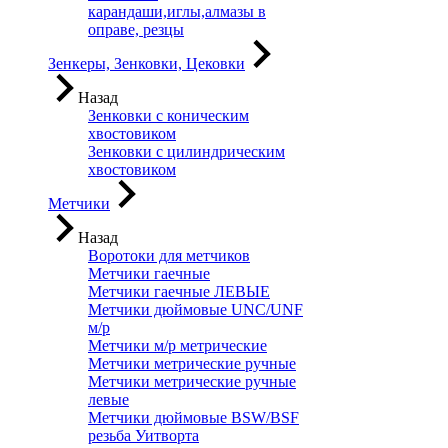
карандаши,иглы,алмазы в
оправе, резцы
Зенкеры, Зенковки, Цековки
Назад
Зенковки с коническим
хвостовиком
Зенковки с цилиндрическим
хвостовиком
Метчики
Назад
Воротоки для метчиков
Метчики гаечные
Метчики гаечные ЛЕВЫЕ
Метчики дюймовые UNC/UNF
м/р
Метчики м/р метрические
Метчики метрические ручные
Метчики метрические ручные
левые
Метчики дюймовые BSW/BSF
резьба Уитворта