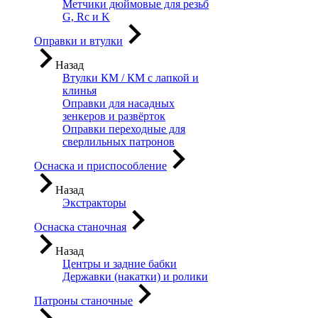
Метчики дюймовые для резьб
G, Rc и K
Оправки и втулки
Назад
Втулки КМ / КМ с лапкой и
клинья
Оправки для насадных
зенкеров и развёрток
Оправки переходные для
сверлильных патронов
Оснаска и приспособление
Назад
Экстракторы
Оснаска станочная
Назад
Центры и задние бабки
Державки (накатки) и ролики
Патроны станочные