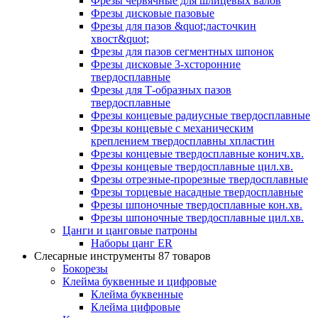
Фрезы червячные для шлицевых валов
Фрезы дисковые пазовые
Фрезы для пазов &quot;ласточкин
хвост&quot;
Фрезы для пазов сегментных шпонок
Фрезы дисковые 3-хсторонние
твердосплавные
Фрезы для Т-образных пазов
твердосплавные
Фрезы концевые радиусные твердосплавные
Фрезы концевые с механическим
креплением твердосплавны хпластин
Фрезы концевые твердосплавные конич.хв.
Фрезы концевые твердосплавные цил.хв.
Фрезы отрезные-прорезные твердосплавные
Фрезы торцевые насадные твердосплавные
Фрезы шпоночные твердосплавные кон.хв.
Фрезы шпоночные твердосплавные цил.хв.
Цанги и цанговые патроны
Наборы цанг ER
Слесарные инструменты
87 товаров
Бокорезы
Клейма буквенные и цифровые
Клейма буквенные
Клейма цифровые