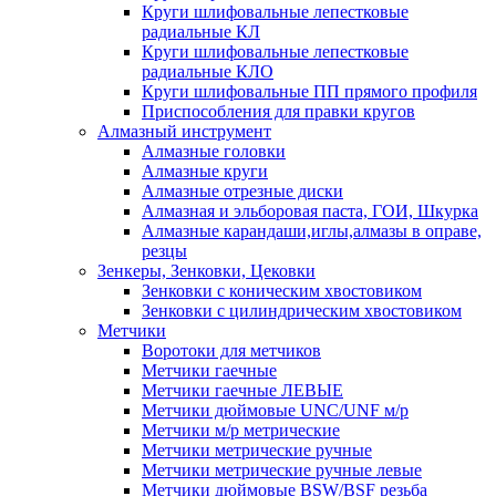
Круги шлифовальные лепестковые
радиальные КЛ
Круги шлифовальные лепестковые
радиальные КЛО
Круги шлифовальные ПП прямого профиля
Приспособления для правки кругов
Алмазный инструмент
Алмазные головки
Алмазные круги
Алмазные отрезные диски
Алмазная и эльборовая паста, ГОИ, Шкурка
Алмазные карандаши,иглы,алмазы в оправе,
резцы
Зенкеры, Зенковки, Цековки
Зенковки с коническим хвостовиком
Зенковки с цилиндрическим хвостовиком
Метчики
Воротоки для метчиков
Метчики гаечные
Метчики гаечные ЛЕВЫЕ
Метчики дюймовые UNC/UNF м/р
Метчики м/р метрические
Метчики метрические ручные
Метчики метрические ручные левые
Метчики дюймовые BSW/BSF резьба