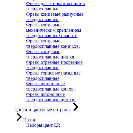
Фрезы для Т-образных пазов
твердосплавные
Фрезы концевые радиусные
твердосплавные
Фрезы концевые с
механическим креплением
твердосплавны хпластин
Фрезы концевые
твердосплавные конич.хв.
Фрезы концевые
твердосплавные цил.хв.
Фрезы отрезные-прорезные
твердосплавные
Фрезы торцевые насадные
твердосплавные
Фрезы шпоночные
твердосплавные кон.хв.
Фрезы шпоночные
твердосплавные цил.хв.
Цанги и цанговые патроны
Назад
Наборы цанг ER