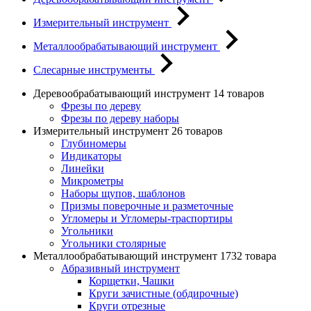
Измерительный инструмент
Металлообрабатывающий инструмент
Слесарные инструменты
Деревообрабатывающий инструмент
14 товаров
Фрезы по дереву
Фрезы по дереву наборы
Измерительный инструмент
26 товаров
Глубиномеры
Индикаторы
Линейки
Микрометры
Наборы щупов, шаблонов
Призмы поверочные и разметочные
Угломеры и Угломеры-траспортиры
Угольники
Угольники столярные
Металлообрабатывающий инструмент
1732 товара
Абразивный инструмент
Корщетки, Чашки
Круги зачистные (обдирочные)
Круги отрезные