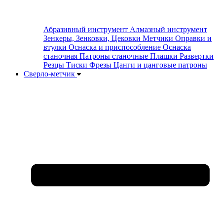
Абразивный инструмент
Алмазный инструмент
Зенкеры, Зенковки, Цековки
Метчики
Оправки и
втулки
Оснаска и приспособление
Оснаска
станочная
Патроны станочные
Плашки
Развертки
Резцы
Тиски
Фрезы
Цанги и цанговые патроны
Сверло-метчик