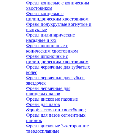
Фрезы концевые с коническим
хвостовиком
Фрезы концевые с
цилиндрическим хвостовиком
Фрезы полукруглые вогнутые и
выпуклые
Фрезы цилиндрические
насадные и к/х
Фрезы шпоночные с
коническим хвостовиком
Фрезы шпоночные с
цилиндрическим хвостовиком
Фрезы червячные для зубчатых
колес
Фрезы червячные для зубьев
звездочек
Фрезы червячные для
шлицевых валов
Фрезы дисковые пазовые
Фрезы для пазов
&quot;ласточкин хвост&quot;
Фрезы для пазов сегментных
шпонок
Фрезы дисковые 3-хсторонние
твердосплавные