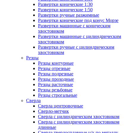
Развертки конические 1:30
Развертки конические 1:50
Развертки ручные разжимные
Развертки конические под конус Морзе
Развертки машинные с коническим
хвостовиком
Развертки машинные с цилиндрическим
хвостовиком
Развертки ручные с цилиндрическим
хвостовиком
Резцы
Резцы контурные
Резцы отрезные
Резцы подрезные
Резцы проходные
Резцы расточные
Резцы резьбовые
Резцы строгальные
Сверла
Сверла центровочные
Сверло-метчик
Сверла с цилиндрическим хвостовиком
Сверла с цилиндрическим хвостовиком
длинные
Сверла твердосплавные ц/х по металлу