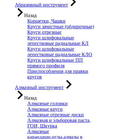
Абразивный инструмент
Назад
Корщетки, Чашки
Круги зачистные (обдирочные)
Круги отрезные
Круги шлифовальные
лепестковые радиальные КЛ
Круги шлифовальные
лепестковые радиальные КЛО
Круги шлифовальные ПП
прямого профиля
Приспособления для правки
кругов
Алмазный инструмент
Назад
Алмазные головки
Алмазные круги
Алмазные отрезные диски
Алмазная и эльборовая паста,
ГОИ, Шкурка
Алмазные
карандаши,иглы,алмазы в