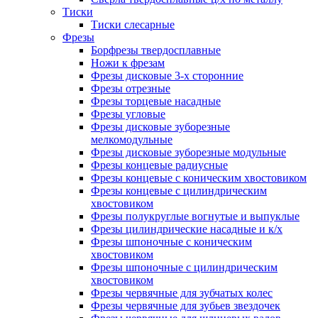
Тиски
Тиски слесарные
Фрезы
Борфрезы твердосплавные
Ножи к фрезам
Фрезы дисковые 3-х сторонние
Фрезы отрезные
Фрезы торцевые насадные
Фрезы угловые
Фрезы дисковые зуборезные
мелкомодульные
Фрезы дисковые зуборезные модульные
Фрезы концевые радиусные
Фрезы концевые с коническим хвостовиком
Фрезы концевые с цилиндрическим
хвостовиком
Фрезы полукруглые вогнутые и выпуклые
Фрезы цилиндрические насадные и к/х
Фрезы шпоночные с коническим
хвостовиком
Фрезы шпоночные с цилиндрическим
хвостовиком
Фрезы червячные для зубчатых колес
Фрезы червячные для зубьев звездочек