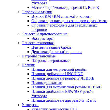
Уитворта
Метчики дюймовые для резьб G, Rc и K
Оправки и втулки
Втулки КМ / КМ с лапкой и клинья
Оправки для насадных зенкеров и развёрток
Оправки переходные для сверлильных
патронов
Оснаска и приспособление
Экстракторы
Оснаска станочная
Центры и задние бабки
Державки (накатки) и ролики
Патроны станочные
Патроны сверлильные
Плашки
Плашки для метрической резьбы
Плашки дюймовые UNC/UNF
Плашки дюймовые резьба G ЛЕВЫЕ
Плашкодержатели
Плашки для метрической резьбы ЛЕВЫЕ
Плашки дюймовые BSW/BSF резьба
Уитворта
Плашки дюймовые для резьб G, R и K
Развертки
Развертки конические 1:10