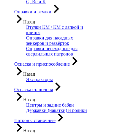
G, Rc и K
Оправки и втулки
Назад
Втулки КМ / КМ с лапкой и
клинья
Оправки для насадных
зенкеров и развёрток
Оправки переходные для
сверлильных патронов
Оснаска и приспособление
Назад
Экстракторы
Оснаска станочная
Назад
Центры и задние бабки
Державки (накатки) и ролики
Патроны станочные
Назад