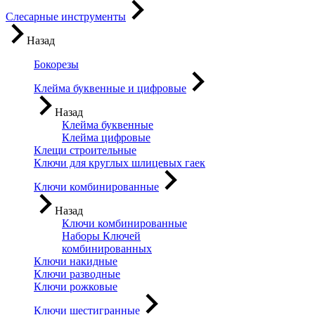
Слесарные инструменты
Назад
Бокорезы
Клейма буквенные и цифровые
Назад
Клейма буквенные
Клейма цифровые
Клещи строительные
Ключи для круглых шлицевых гаек
Ключи комбинированные
Назад
Ключи комбинированные
Наборы Ключей
комбинированных
Ключи накидные
Ключи разводные
Ключи рожковые
Ключи шестигранные