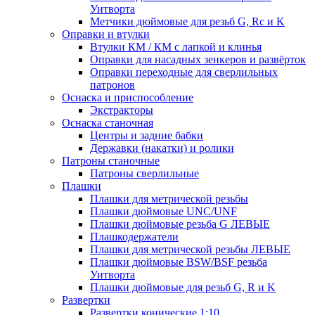
Уитворта
Метчики дюймовые для резьб G, Rc и K
Оправки и втулки
Втулки КМ / КМ с лапкой и клинья
Оправки для насадных зенкеров и развёрток
Оправки переходные для сверлильных
патронов
Оснаска и приспособление
Экстракторы
Оснаска станочная
Центры и задние бабки
Державки (накатки) и ролики
Патроны станочные
Патроны сверлильные
Плашки
Плашки для метрической резьбы
Плашки дюймовые UNC/UNF
Плашки дюймовые резьба G ЛЕВЫЕ
Плашкодержатели
Плашки для метрической резьбы ЛЕВЫЕ
Плашки дюймовые BSW/BSF резьба
Уитворта
Плашки дюймовые для резьб G, R и K
Развертки
Развертки конические 1:10