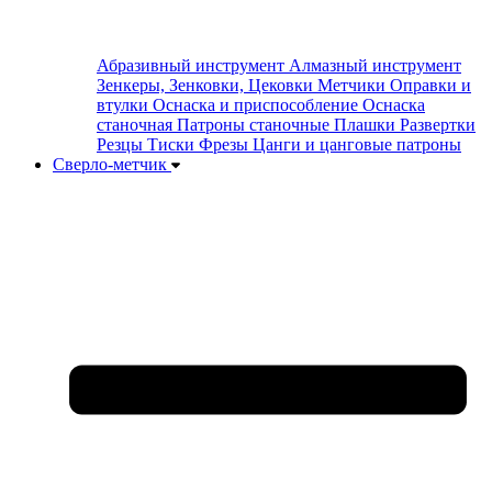
Абразивный инструмент
Алмазный инструмент
Зенкеры, Зенковки, Цековки
Метчики
Оправки и
втулки
Оснаска и приспособление
Оснаска
станочная
Патроны станочные
Плашки
Развертки
Резцы
Тиски
Фрезы
Цанги и цанговые патроны
Сверло-метчик