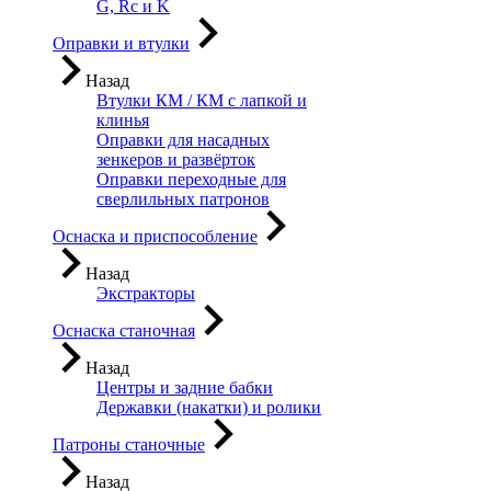
G, Rc и K
Оправки и втулки
Назад
Втулки КМ / КМ с лапкой и
клинья
Оправки для насадных
зенкеров и развёрток
Оправки переходные для
сверлильных патронов
Оснаска и приспособление
Назад
Экстракторы
Оснаска станочная
Назад
Центры и задние бабки
Державки (накатки) и ролики
Патроны станочные
Назад