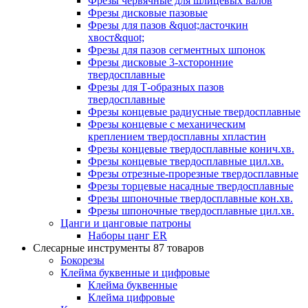
Фрезы червячные для шлицевых валов
Фрезы дисковые пазовые
Фрезы для пазов &quot;ласточкин
хвост&quot;
Фрезы для пазов сегментных шпонок
Фрезы дисковые 3-хсторонние
твердосплавные
Фрезы для Т-образных пазов
твердосплавные
Фрезы концевые радиусные твердосплавные
Фрезы концевые с механическим
креплением твердосплавны хпластин
Фрезы концевые твердосплавные конич.хв.
Фрезы концевые твердосплавные цил.хв.
Фрезы отрезные-прорезные твердосплавные
Фрезы торцевые насадные твердосплавные
Фрезы шпоночные твердосплавные кон.хв.
Фрезы шпоночные твердосплавные цил.хв.
Цанги и цанговые патроны
Наборы цанг ER
Слесарные инструменты
87 товаров
Бокорезы
Клейма буквенные и цифровые
Клейма буквенные
Клейма цифровые