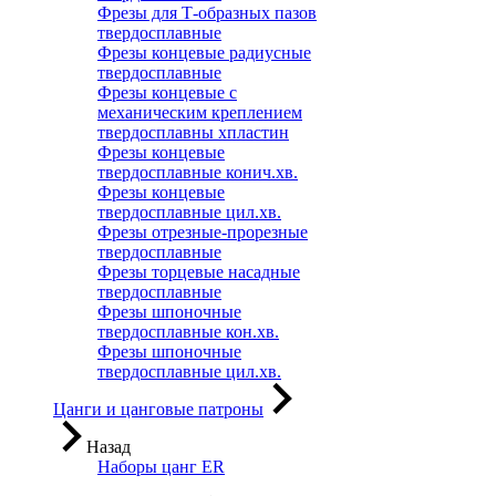
Фрезы для Т-образных пазов
твердосплавные
Фрезы концевые радиусные
твердосплавные
Фрезы концевые с
механическим креплением
твердосплавны хпластин
Фрезы концевые
твердосплавные конич.хв.
Фрезы концевые
твердосплавные цил.хв.
Фрезы отрезные-прорезные
твердосплавные
Фрезы торцевые насадные
твердосплавные
Фрезы шпоночные
твердосплавные кон.хв.
Фрезы шпоночные
твердосплавные цил.хв.
Цанги и цанговые патроны
Назад
Наборы цанг ER