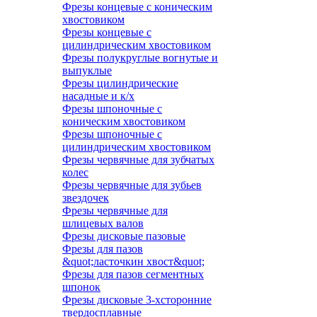
Фрезы концевые с коническим
хвостовиком
Фрезы концевые с
цилиндрическим хвостовиком
Фрезы полукруглые вогнутые и
выпуклые
Фрезы цилиндрические
насадные и к/х
Фрезы шпоночные с
коническим хвостовиком
Фрезы шпоночные с
цилиндрическим хвостовиком
Фрезы червячные для зубчатых
колес
Фрезы червячные для зубьев
звездочек
Фрезы червячные для
шлицевых валов
Фрезы дисковые пазовые
Фрезы для пазов
&quot;ласточкин хвост&quot;
Фрезы для пазов сегментных
шпонок
Фрезы дисковые 3-хсторонние
твердосплавные