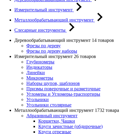
Измерительный инструмент
Металлообрабатывающий инструмент
Слесарные инструменты
Деревообрабатывающий инструмент
14 товаров
Фрезы по дереву
Фрезы по дереву наборы
Измерительный инструмент
26 товаров
Глубиномеры
Индикаторы
Линейки
Микрометры
Наборы щупов, шаблонов
Призмы поверочные и разметочные
Угломеры и Угломеры-траспортиры
Угольники
Угольники столярные
Металлообрабатывающий инструмент
1732 товара
Абразивный инструмент
Корщетки, Чашки
Круги зачистные (обдирочные)
Круги отрезные