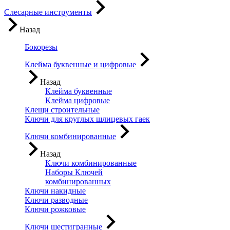
Слесарные инструменты
Назад
Бокорезы
Клейма буквенные и цифровые
Назад
Клейма буквенные
Клейма цифровые
Клещи строительные
Ключи для круглых шлицевых гаек
Ключи комбинированные
Назад
Ключи комбинированные
Наборы Ключей
комбинированных
Ключи накидные
Ключи разводные
Ключи рожковые
Ключи шестигранные