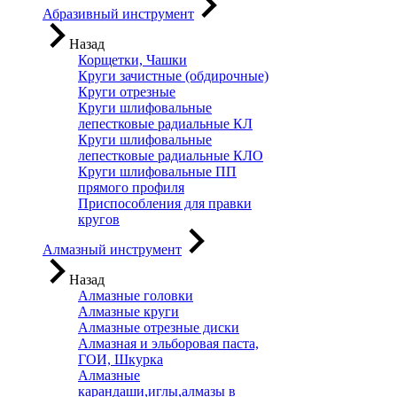
Абразивный инструмент
Назад
Корщетки, Чашки
Круги зачистные (обдирочные)
Круги отрезные
Круги шлифовальные
лепестковые радиальные КЛ
Круги шлифовальные
лепестковые радиальные КЛО
Круги шлифовальные ПП
прямого профиля
Приспособления для правки
кругов
Алмазный инструмент
Назад
Алмазные головки
Алмазные круги
Алмазные отрезные диски
Алмазная и эльборовая паста,
ГОИ, Шкурка
Алмазные
карандаши,иглы,алмазы в