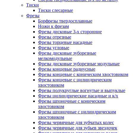
Тиски
Тиски слесарные
Фрезы
Борфрезы твердосплавные
Ножи к фрезам
Фрезы дисковые 3-х сторонние
Фрезы отрезные
Фрезы торцевые насадные
Фрезы угловые
Фрезы дисковые зуборезные
мелкомодульные
Фрезы дисковые зуборезные модульные
Фрезы концевые радиусные
Фрезы концевые с коническим хвостовиком
Фрезы концевые с цилиндрическим
хвостовиком
Фрезы полукруглые вогнутые и выпуклые
Фрезы цилиндрические насадные и к/х
Фрезы шпоночные с коническим
хвостовиком
Фрезы шпоночные с цилиндрическим
хвостовиком
Фрезы червячные для зубчатых колес
Фрезы червячные для зубьев звездочек