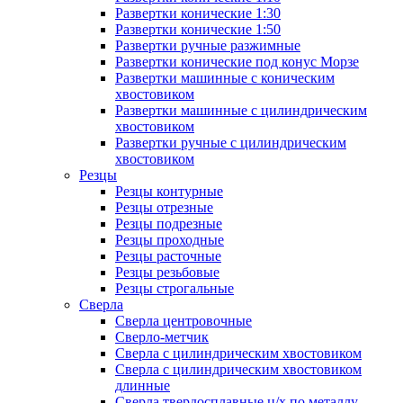
Развертки конические 1:30
Развертки конические 1:50
Развертки ручные разжимные
Развертки конические под конус Морзе
Развертки машинные с коническим
хвостовиком
Развертки машинные с цилиндрическим
хвостовиком
Развертки ручные с цилиндрическим
хвостовиком
Резцы
Резцы контурные
Резцы отрезные
Резцы подрезные
Резцы проходные
Резцы расточные
Резцы резьбовые
Резцы строгальные
Сверла
Сверла центровочные
Сверло-метчик
Сверла с цилиндрическим хвостовиком
Сверла с цилиндрическим хвостовиком
длинные
Сверла твердосплавные ц/х по металлу