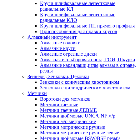
Круги шлифовальные лепестковые
радиальные КЛ
Круги шлифовальные лепестковые
радиальные КЛО
Круги шлифовальные ПП прямого профиля
Приспособления для правки кругов
Алмазный инструмент
Алмазные головки
Алмазные круги
Алмазные отрезные диски
Алмазная и эльборовая паста, ГОИ, Шкурка
Алмазные карандаши,иглы,алмазы в оправе,
резцы
Зенкеры, Зенковки, Цековки
Зенковки с коническим хвостовиком
Зенковки с цилиндрическим хвостовиком
Метчики
Воротоки для метчиков
Метчики гаечные
Метчики гаечные ЛЕВЫЕ
Метчики дюймовые UNC/UNF м/р
Метчики м/р метрические
Метчики метрические ручные
Метчики метрические ручные левые
Метчики дюймовые BSW/BSF резьба