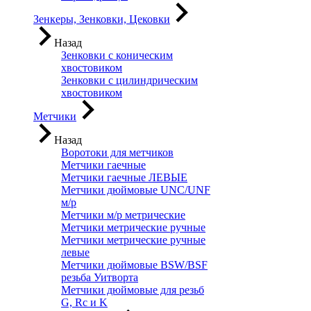
Зенкеры, Зенковки, Цековки
Назад
Зенковки с коническим
хвостовиком
Зенковки с цилиндрическим
хвостовиком
Метчики
Назад
Воротоки для метчиков
Метчики гаечные
Метчики гаечные ЛЕВЫЕ
Метчики дюймовые UNC/UNF
м/р
Метчики м/р метрические
Метчики метрические ручные
Метчики метрические ручные
левые
Метчики дюймовые BSW/BSF
резьба Уитворта
Метчики дюймовые для резьб
G, Rc и K