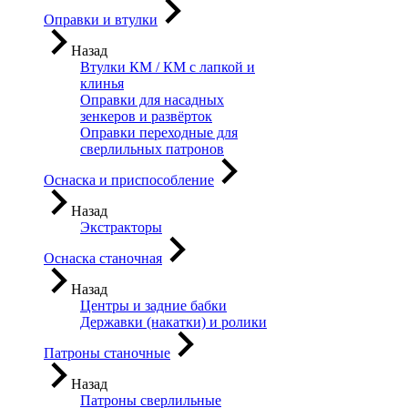
Оправки и втулки
Назад
Втулки КМ / КМ с лапкой и
клинья
Оправки для насадных
зенкеров и развёрток
Оправки переходные для
сверлильных патронов
Оснаска и приспособление
Назад
Экстракторы
Оснаска станочная
Назад
Центры и задние бабки
Державки (накатки) и ролики
Патроны станочные
Назад
Патроны сверлильные