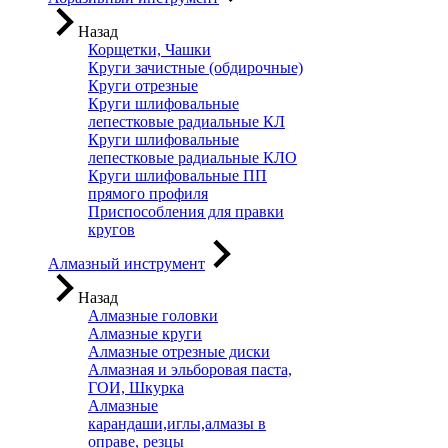
Назад
Корщетки, Чашки
Круги зачистные (обдирочные)
Круги отрезные
Круги шлифовальные
лепестковые радиальные КЛ
Круги шлифовальные
лепестковые радиальные КЛО
Круги шлифовальные ПП
прямого профиля
Приспособления для правки
кругов
Алмазный инструмент
Назад
Алмазные головки
Алмазные круги
Алмазные отрезные диски
Алмазная и эльборовая паста,
ГОИ, Шкурка
Алмазные
карандаши,иглы,алмазы в
оправе, резцы