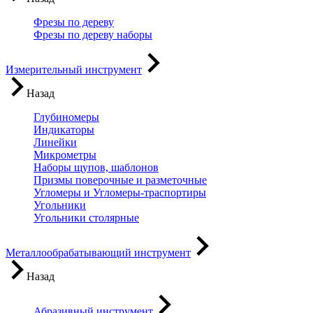
Фрезы по дереву
Фрезы по дереву наборы
Измерительный инструмент
Назад
Глубиномеры
Индикаторы
Линейки
Микрометры
Наборы щупов, шаблонов
Призмы поверочные и разметочные
Угломеры и Угломеры-траспортиры
Угольники
Угольники столярные
Металлообрабатывающий инструмент
Назад
Абразивный инструмент