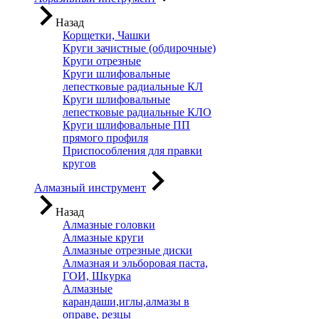
Назад
Корщетки, Чашки
Круги зачистные (обдирочные)
Круги отрезные
Круги шлифовальные
лепестковые радиальные КЛ
Круги шлифовальные
лепестковые радиальные КЛО
Круги шлифовальные ПП
прямого профиля
Приспособления для правки
кругов
Алмазный инструмент
Назад
Алмазные головки
Алмазные круги
Алмазные отрезные диски
Алмазная и эльборовая паста,
ГОИ, Шкурка
Алмазные
карандаши,иглы,алмазы в
оправе, резцы