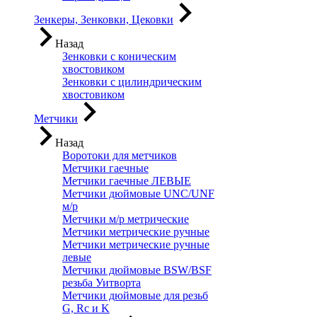
Зенкеры, Зенковки, Цековки
Назад
Зенковки с коническим
хвостовиком
Зенковки с цилиндрическим
хвостовиком
Метчики
Назад
Воротоки для метчиков
Метчики гаечные
Метчики гаечные ЛЕВЫЕ
Метчики дюймовые UNC/UNF
м/р
Метчики м/р метрические
Метчики метрические ручные
Метчики метрические ручные
левые
Метчики дюймовые BSW/BSF
резьба Уитворта
Метчики дюймовые для резьб
G, Rc и K