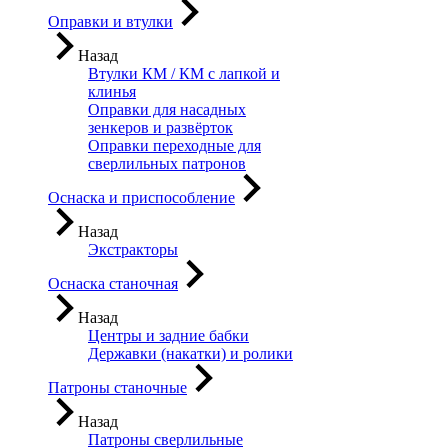
Оправки и втулки
Назад
Втулки КМ / КМ с лапкой и
клинья
Оправки для насадных
зенкеров и развёрток
Оправки переходные для
сверлильных патронов
Оснаска и приспособление
Назад
Экстракторы
Оснаска станочная
Назад
Центры и задние бабки
Державки (накатки) и ролики
Патроны станочные
Назад
Патроны сверлильные