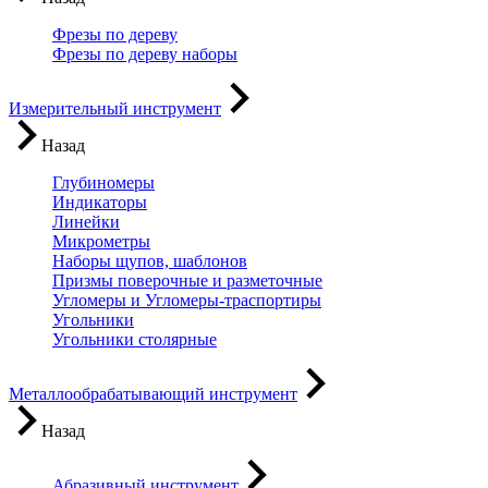
Фрезы по дереву
Фрезы по дереву наборы
Измерительный инструмент
Назад
Глубиномеры
Индикаторы
Линейки
Микрометры
Наборы щупов, шаблонов
Призмы поверочные и разметочные
Угломеры и Угломеры-траспортиры
Угольники
Угольники столярные
Металлообрабатывающий инструмент
Назад
Абразивный инструмент