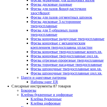
Фрезы червячные для шлицевых валов
Фрезы дисковые пазовые
Фрезы для пазов &quot;ласточкин
хвост&quot;
Фрезы для пазов сегментных шпонок
Фрезы дисковые 3-хсторонние
твердосплавные
Фрезы для Т-образных пазов
твердосплавные
Фрезы концевые радиусные твердосплавные
Фрезы концевые с механическим
креплением твердосплавны хпластин
Фрезы концевые твердосплавные конич.хв.
Фрезы концевые твердосплавные цил.хв.
Фрезы отрезные-прорезные твердосплавные
Фрезы торцевые насадные твердосплавные
Фрезы шпоночные твердосплавные кон.хв.
Фрезы шпоночные твердосплавные цил.хв.
Цанги и цанговые патроны
Наборы цанг ER
Слесарные инструменты
87 товаров
Бокорезы
Клейма буквенные и цифровые
Клейма буквенные
Клейма цифровые