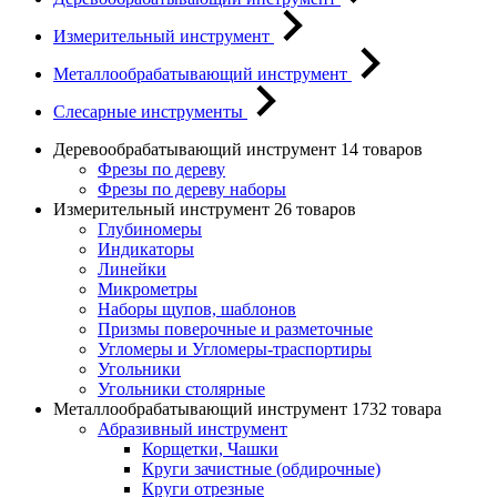
Измерительный инструмент
Металлообрабатывающий инструмент
Слесарные инструменты
Деревообрабатывающий инструмент
14 товаров
Фрезы по дереву
Фрезы по дереву наборы
Измерительный инструмент
26 товаров
Глубиномеры
Индикаторы
Линейки
Микрометры
Наборы щупов, шаблонов
Призмы поверочные и разметочные
Угломеры и Угломеры-траспортиры
Угольники
Угольники столярные
Металлообрабатывающий инструмент
1732 товара
Абразивный инструмент
Корщетки, Чашки
Круги зачистные (обдирочные)
Круги отрезные