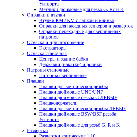
Уитворта
Метчики дюймовые для резьб G, Rc и K
Оправки и втулки
Втулки КМ / КМ с лапкой и клинья
Оправки для насадных зенкеров и развёрток
Оправки переходные для сверлильных
патронов
Оснаска и приспособление
Экстракторы
Оснаска станочная
Центры и задние бабки
Державки (накатки) и ролики
Патроны станочные
Патроны сверлильные
Плашки
Плашки для метрической резьбы
Плашки дюймовые UNC/UNF
Плашки дюймовые резьба G ЛЕВЫЕ
Плашкодержатели
Плашки для метрической резьбы ЛЕВЫЕ
Плашки дюймовые BSW/BSF резьба
Уитворта
Плашки дюймовые для резьб G, R и K
Развертки
Развертки конические 1:10