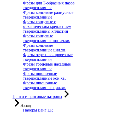
Фрезы для Т-образных пазов
твердосплавные
Фрезы концевые радиусные
твердосплавные
Фрезы концевые с
механическим креплением
твердосплавны хпластин
Фрезы концевые
твердосплавные конич.хв.
Фрезы концевые
твердосплавные цил.хв.
Фрезы отрезные-прорезные
твердосплавные
Фрезы торцевые насадные
твердосплавные
Фрезы шпоночные
твердосплавные кон.хв.
Фрезы шпоночные
твердосплавные цил.хв.
Цанги и цанговые патроны
Назад
Наборы цанг ER