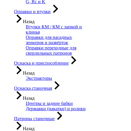
G, Rc и K
Оправки и втулки
Назад
Втулки КМ / КМ с лапкой и
клинья
Оправки для насадных
зенкеров и развёрток
Оправки переходные для
сверлильных патронов
Оснаска и приспособление
Назад
Экстракторы
Оснаска станочная
Назад
Центры и задние бабки
Державки (накатки) и ролики
Патроны станочные
Назад