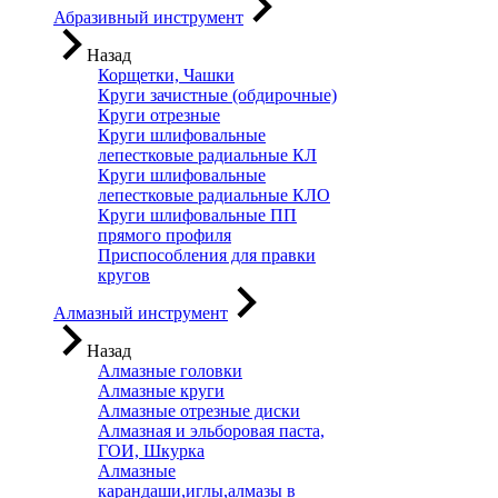
Абразивный инструмент
Назад
Корщетки, Чашки
Круги зачистные (обдирочные)
Круги отрезные
Круги шлифовальные
лепестковые радиальные КЛ
Круги шлифовальные
лепестковые радиальные КЛО
Круги шлифовальные ПП
прямого профиля
Приспособления для правки
кругов
Алмазный инструмент
Назад
Алмазные головки
Алмазные круги
Алмазные отрезные диски
Алмазная и эльборовая паста,
ГОИ, Шкурка
Алмазные
карандаши,иглы,алмазы в