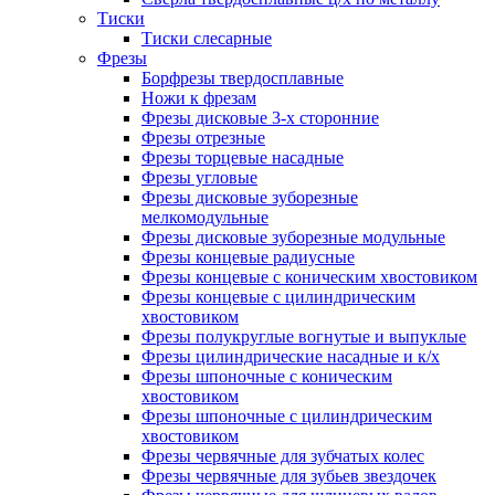
Тиски
Тиски слесарные
Фрезы
Борфрезы твердосплавные
Ножи к фрезам
Фрезы дисковые 3-х сторонние
Фрезы отрезные
Фрезы торцевые насадные
Фрезы угловые
Фрезы дисковые зуборезные
мелкомодульные
Фрезы дисковые зуборезные модульные
Фрезы концевые радиусные
Фрезы концевые с коническим хвостовиком
Фрезы концевые с цилиндрическим
хвостовиком
Фрезы полукруглые вогнутые и выпуклые
Фрезы цилиндрические насадные и к/х
Фрезы шпоночные с коническим
хвостовиком
Фрезы шпоночные с цилиндрическим
хвостовиком
Фрезы червячные для зубчатых колес
Фрезы червячные для зубьев звездочек