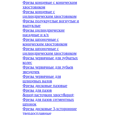
Фрезы концевые с коническим
хвостовиком
Фрезы концевые с
цилиндрическим хвостовиком
Фрезы полукруглые вогнутые и
выпуклые
Фрезы цилиндрические
насадные и к/х
Фрезы шпоночные с
коническим хвостовиком
Фрезы шпоночные с
цилиндрическим хвостовиком
Фрезы червячные для зубчатых
колес
Фрезы червячные для зубьев
звездочек
Фрезы червячные для
шлицевых валов
Фрезы дисковые пазовые
Фрезы для пазов
&quot;ласточкин хвост&quot;
Фрезы для пазов сегментных
шпонок
Фрезы дисковые 3-хсторонние
твердосплавные