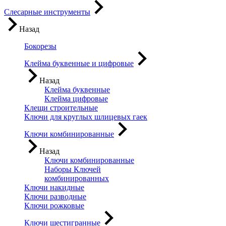
Слесарные инструменты
Назад
Бокорезы
Клейма буквенные и цифровые
Назад
Клейма буквенные
Клейма цифровые
Клещи строительные
Ключи для круглых шлицевых гаек
Ключи комбинированные
Назад
Ключи комбинированные
Наборы Ключей
комбинированных
Ключи накидные
Ключи разводные
Ключи рожковые
Ключи шестигранные