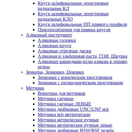
Круги шлифовальные лепестковые
радиальные КЛ
Круги шлифовальные лепестковые
радиальные КЛО
Круги шлифовальные ПП прямого профиля
Приспособления для правки кругов
Алмазный инструмент
Алмазные головки
Алмазные круги
Алмазные отрезные диски
Алмазная и эльборовая паста, ГОИ, Шкурка
Алмазные карандаши,иглы,алмазы в оправе,
резцы
Зенкеры, Зенковки, Цековки
Зенковки с коническим хвостовиком
Зенковки с цилиндрическим хвостовиком
Метчики
Воротоки для метчиков
Метчики гаечные
Метчики гаечные ЛЕВЫЕ
Метчики дюймовые UNC/UNF м/р
Метчики м/р метрические
Метчики метрические ручные
Метчики метрические ручные левые
Метчики дюймовые BSW/BSF резьба