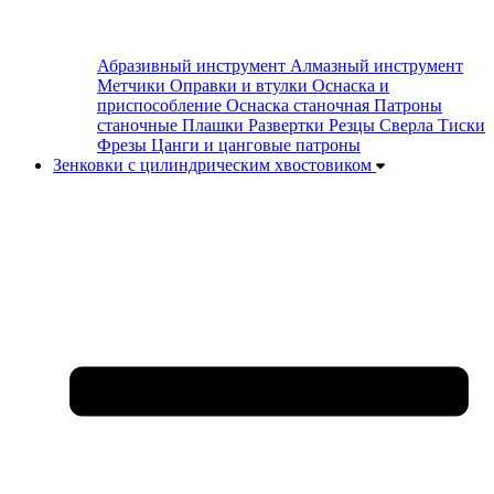
Абразивный инструмент
Алмазный инструмент
Метчики
Оправки и втулки
Оснаска и
приспособление
Оснаска станочная
Патроны
станочные
Плашки
Развертки
Резцы
Сверла
Тиски
Фрезы
Цанги и цанговые патроны
Зенковки с цилиндрическим хвостовиком