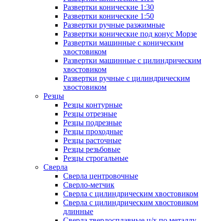
Развертки конические 1:30
Развертки конические 1:50
Развертки ручные разжимные
Развертки конические под конус Морзе
Развертки машинные с коническим
хвостовиком
Развертки машинные с цилиндрическим
хвостовиком
Развертки ручные с цилиндрическим
хвостовиком
Резцы
Резцы контурные
Резцы отрезные
Резцы подрезные
Резцы проходные
Резцы расточные
Резцы резьбовые
Резцы строгальные
Сверла
Сверла центровочные
Сверло-метчик
Сверла с цилиндрическим хвостовиком
Сверла с цилиндрическим хвостовиком
длинные
Сверла твердосплавные ц/х по металлу