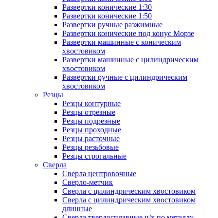
Развертки конические 1:30
Развертки конические 1:50
Развертки ручные разжимные
Развертки конические под конус Морзе
Развертки машинные с коническим
хвостовиком
Развертки машинные с цилиндрическим
хвостовиком
Развертки ручные с цилиндрическим
хвостовиком
Резцы
Резцы контурные
Резцы отрезные
Резцы подрезные
Резцы проходные
Резцы расточные
Резцы резьбовые
Резцы строгальные
Сверла
Сверла центровочные
Сверло-метчик
Сверла с цилиндрическим хвостовиком
Сверла с цилиндрическим хвостовиком
длинные
Сверла твердосплавные ц/х по металлу