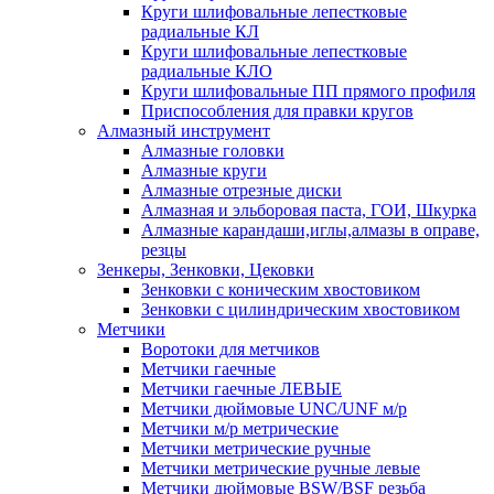
Круги шлифовальные лепестковые
радиальные КЛ
Круги шлифовальные лепестковые
радиальные КЛО
Круги шлифовальные ПП прямого профиля
Приспособления для правки кругов
Алмазный инструмент
Алмазные головки
Алмазные круги
Алмазные отрезные диски
Алмазная и эльборовая паста, ГОИ, Шкурка
Алмазные карандаши,иглы,алмазы в оправе,
резцы
Зенкеры, Зенковки, Цековки
Зенковки с коническим хвостовиком
Зенковки с цилиндрическим хвостовиком
Метчики
Воротоки для метчиков
Метчики гаечные
Метчики гаечные ЛЕВЫЕ
Метчики дюймовые UNC/UNF м/р
Метчики м/р метрические
Метчики метрические ручные
Метчики метрические ручные левые
Метчики дюймовые BSW/BSF резьба