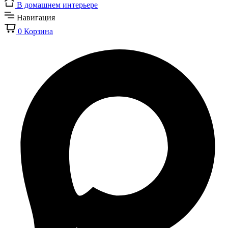
В домашнем интерьере
Навигация
0
Корзина