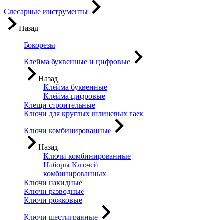
Слесарные инструменты
Назад
Бокорезы
Клейма буквенные и цифровые
Назад
Клейма буквенные
Клейма цифровые
Клещи строительные
Ключи для круглых шлицевых гаек
Ключи комбинированные
Назад
Ключи комбинированные
Наборы Ключей
комбинированных
Ключи накидные
Ключи разводные
Ключи рожковые
Ключи шестигранные