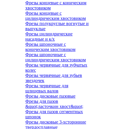
Фрезы концевые с коническим
хвостовиком
Фрезы концевые с
цилиндрическим хвостовиком
Фрезы полукруглые вогнутые и
выпуклые
Фрезы цилиндрические
насадные и к/х
Фрезы шпоночные с
коническим хвостовиком
Фрезы шпоночные с
цилиндрическим хвостовиком
Фрезы червячные для зубчатых
колес
Фрезы червячные для зубьев
звездочек
Фрезы червячные для
шлицевых валов
Фрезы дисковые пазовые
Фрезы для пазов
&quot;ласточкин хвост&quot;
Фрезы для пазов сегментных
шпонок
Фрезы дисковые 3-хсторонние
твердосплавные