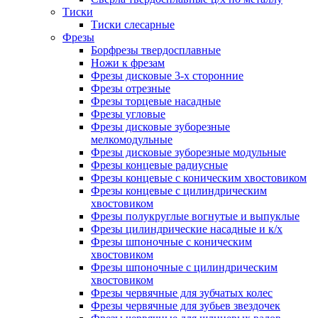
Тиски
Тиски слесарные
Фрезы
Борфрезы твердосплавные
Ножи к фрезам
Фрезы дисковые 3-х сторонние
Фрезы отрезные
Фрезы торцевые насадные
Фрезы угловые
Фрезы дисковые зуборезные
мелкомодульные
Фрезы дисковые зуборезные модульные
Фрезы концевые радиусные
Фрезы концевые с коническим хвостовиком
Фрезы концевые с цилиндрическим
хвостовиком
Фрезы полукруглые вогнутые и выпуклые
Фрезы цилиндрические насадные и к/х
Фрезы шпоночные с коническим
хвостовиком
Фрезы шпоночные с цилиндрическим
хвостовиком
Фрезы червячные для зубчатых колес
Фрезы червячные для зубьев звездочек