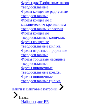
Фрезы для Т-образных пазов
твердосплавные
Фрезы концевые радиусные
твердосплавные
Фрезы концевые с
механическим креплением
твердосплавны хпластин
Фрезы концевые
твердосплавные конич.хв.
Фрезы концевые
твердосплавные цил.хв.
Фрезы отрезные-прорезные
твердосплавные
Фрезы торцевые насадные
твердосплавные
Фрезы шпоночные
твердосплавные кон.хв.
Фрезы шпоночные
твердосплавные цил.хв.
Цанги и цанговые патроны
Назад
Наборы цанг ER