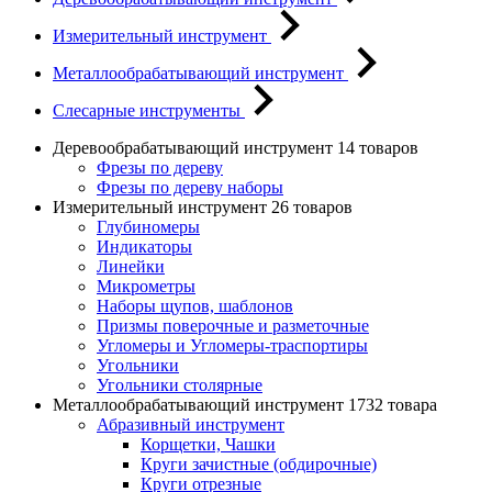
Измерительный инструмент
Металлообрабатывающий инструмент
Слесарные инструменты
Деревообрабатывающий инструмент
14 товаров
Фрезы по дереву
Фрезы по дереву наборы
Измерительный инструмент
26 товаров
Глубиномеры
Индикаторы
Линейки
Микрометры
Наборы щупов, шаблонов
Призмы поверочные и разметочные
Угломеры и Угломеры-траспортиры
Угольники
Угольники столярные
Металлообрабатывающий инструмент
1732 товара
Абразивный инструмент
Корщетки, Чашки
Круги зачистные (обдирочные)
Круги отрезные