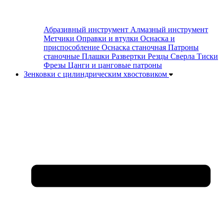
Абразивный инструмент
Алмазный инструмент
Метчики
Оправки и втулки
Оснаска и
приспособление
Оснаска станочная
Патроны
станочные
Плашки
Развертки
Резцы
Сверла
Тиски
Фрезы
Цанги и цанговые патроны
Зенковки с цилиндрическим хвостовиком