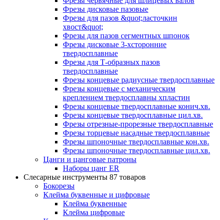
Фрезы червячные для шлицевых валов
Фрезы дисковые пазовые
Фрезы для пазов &quot;ласточкин
хвост&quot;
Фрезы для пазов сегментных шпонок
Фрезы дисковые 3-хсторонние
твердосплавные
Фрезы для Т-образных пазов
твердосплавные
Фрезы концевые радиусные твердосплавные
Фрезы концевые с механическим
креплением твердосплавны хпластин
Фрезы концевые твердосплавные конич.хв.
Фрезы концевые твердосплавные цил.хв.
Фрезы отрезные-прорезные твердосплавные
Фрезы торцевые насадные твердосплавные
Фрезы шпоночные твердосплавные кон.хв.
Фрезы шпоночные твердосплавные цил.хв.
Цанги и цанговые патроны
Наборы цанг ER
Слесарные инструменты
87 товаров
Бокорезы
Клейма буквенные и цифровые
Клейма буквенные
Клейма цифровые