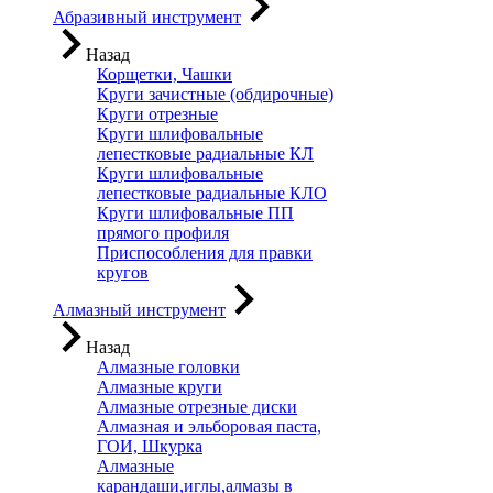
Абразивный инструмент
Назад
Корщетки, Чашки
Круги зачистные (обдирочные)
Круги отрезные
Круги шлифовальные
лепестковые радиальные КЛ
Круги шлифовальные
лепестковые радиальные КЛО
Круги шлифовальные ПП
прямого профиля
Приспособления для правки
кругов
Алмазный инструмент
Назад
Алмазные головки
Алмазные круги
Алмазные отрезные диски
Алмазная и эльборовая паста,
ГОИ, Шкурка
Алмазные
карандаши,иглы,алмазы в