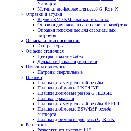
Уитворта
Метчики дюймовые для резьб G, Rc и K
Оправки и втулки
Втулки КМ / КМ с лапкой и клинья
Оправки для насадных зенкеров и развёрток
Оправки переходные для сверлильных
патронов
Оснаска и приспособление
Экстракторы
Оснаска станочная
Центры и задние бабки
Державки (накатки) и ролики
Патроны станочные
Патроны сверлильные
Плашки
Плашки для метрической резьбы
Плашки дюймовые UNC/UNF
Плашки дюймовые резьба G ЛЕВЫЕ
Плашкодержатели
Плашки для метрической резьбы ЛЕВЫЕ
Плашки дюймовые BSW/BSF резьба
Уитворта
Плашки дюймовые для резьб G, R и K
Развертки
Развертки конические 1:10