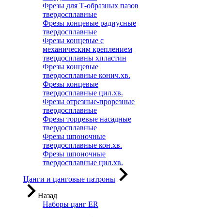
Фрезы для Т-образных пазов
твердосплавные
Фрезы концевые радиусные
твердосплавные
Фрезы концевые с
механическим креплением
твердосплавны хпластин
Фрезы концевые
твердосплавные конич.хв.
Фрезы концевые
твердосплавные цил.хв.
Фрезы отрезные-прорезные
твердосплавные
Фрезы торцевые насадные
твердосплавные
Фрезы шпоночные
твердосплавные кон.хв.
Фрезы шпоночные
твердосплавные цил.хв.
Цанги и цанговые патроны
Назад
Наборы цанг ER