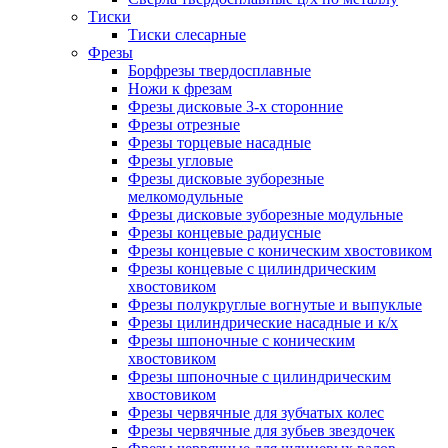
Тиски
Тиски слесарные
Фрезы
Борфрезы твердосплавные
Ножи к фрезам
Фрезы дисковые 3-х сторонние
Фрезы отрезные
Фрезы торцевые насадные
Фрезы угловые
Фрезы дисковые зуборезные
мелкомодульные
Фрезы дисковые зуборезные модульные
Фрезы концевые радиусные
Фрезы концевые с коническим хвостовиком
Фрезы концевые с цилиндрическим
хвостовиком
Фрезы полукруглые вогнутые и выпуклые
Фрезы цилиндрические насадные и к/х
Фрезы шпоночные с коническим
хвостовиком
Фрезы шпоночные с цилиндрическим
хвостовиком
Фрезы червячные для зубчатых колес
Фрезы червячные для зубьев звездочек