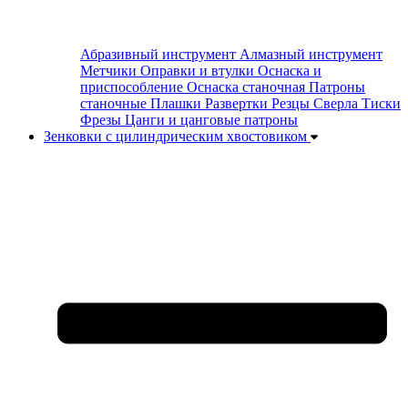
Абразивный инструмент
Алмазный инструмент
Метчики
Оправки и втулки
Оснаска и
приспособление
Оснаска станочная
Патроны
станочные
Плашки
Развертки
Резцы
Сверла
Тиски
Фрезы
Цанги и цанговые патроны
Зенковки с цилиндрическим хвостовиком