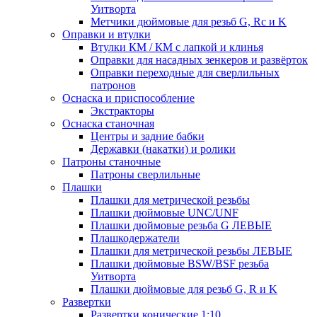
Уитворта
Метчики дюймовые для резьб G, Rc и K
Оправки и втулки
Втулки КМ / КМ с лапкой и клинья
Оправки для насадных зенкеров и развёрток
Оправки переходные для сверлильных
патронов
Оснаска и приспособление
Экстракторы
Оснаска станочная
Центры и задние бабки
Державки (накатки) и ролики
Патроны станочные
Патроны сверлильные
Плашки
Плашки для метрической резьбы
Плашки дюймовые UNC/UNF
Плашки дюймовые резьба G ЛЕВЫЕ
Плашкодержатели
Плашки для метрической резьбы ЛЕВЫЕ
Плашки дюймовые BSW/BSF резьба
Уитворта
Плашки дюймовые для резьб G, R и K
Развертки
Развертки конические 1:10