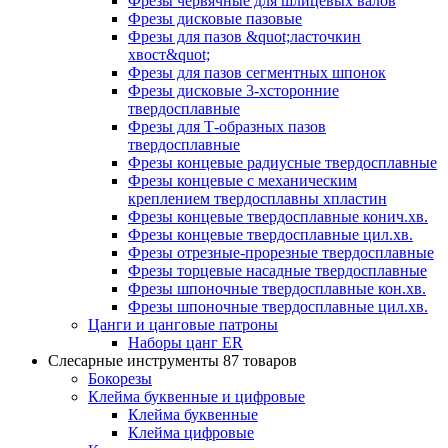
Фрезы червячные для шлицевых валов
Фрезы дисковые пазовые
Фрезы для пазов &quot;ласточкин
хвост&quot;
Фрезы для пазов сегментных шпонок
Фрезы дисковые 3-хсторонние
твердосплавные
Фрезы для Т-образных пазов
твердосплавные
Фрезы концевые радиусные твердосплавные
Фрезы концевые с механическим
креплением твердосплавны хпластин
Фрезы концевые твердосплавные конич.хв.
Фрезы концевые твердосплавные цил.хв.
Фрезы отрезные-прорезные твердосплавные
Фрезы торцевые насадные твердосплавные
Фрезы шпоночные твердосплавные кон.хв.
Фрезы шпоночные твердосплавные цил.хв.
Цанги и цанговые патроны
Наборы цанг ER
Слесарные инструменты
87 товаров
Бокорезы
Клейма буквенные и цифровые
Клейма буквенные
Клейма цифровые