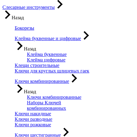
Слесарные инструменты
Назад
Бокорезы
Клейма буквенные и цифровые
Назад
Клейма буквенные
Клейма цифровые
Клещи строительные
Ключи для круглых шлицевых гаек
Ключи комбинированные
Назад
Ключи комбинированные
Наборы Ключей
комбинированных
Ключи накидные
Ключи разводные
Ключи рожковые
Ключи шестигранные