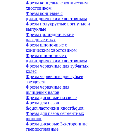
Фрезы концевые с коническим
хвостовиком
Фрезы концевые с
цилиндрическим хвостовиком
Фрезы полукруглые вогнутые и
выпуклые
Фрезы цилиндрические
насадные и к/х
Фрезы шпоночные с
коническим хвостовиком
Фрезы шпоночные с
цилиндрическим хвостовиком
Фрезы червячные для зубчатых
колес
Фрезы червячные для зубьев
звездочек
Фрезы червячные для
шлицевых валов
Фрезы дисковые пазовые
Фрезы для пазов
&quot;ласточкин хвост&quot;
Фрезы для пазов сегментных
шпонок
Фрезы дисковые 3-хсторонние
твердосплавные