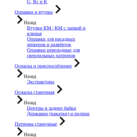
G, Rc и K
Оправки и втулки
Назад
Втулки КМ / КМ с лапкой и
клинья
Оправки для насадных
зенкеров и развёрток
Оправки переходные для
сверлильных патронов
Оснаска и приспособление
Назад
Экстракторы
Оснаска станочная
Назад
Центры и задние бабки
Державки (накатки) и ролики
Патроны станочные
Назад