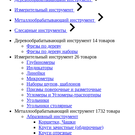
Измерительный инструмент
Металлообрабатывающий инструмент
Слесарные инструменты
Деревообрабатывающий инструмент
14 товаров
Фрезы по дереву
Фрезы по дереву наборы
Измерительный инструмент
26 товаров
Глубиномеры
Индикаторы
Линейки
Микрометры
Наборы щупов, шаблонов
Призмы поверочные и разметочные
Угломеры и Угломеры-траспортиры
Угольники
Угольники столярные
Металлообрабатывающий инструмент
1732 товара
Абразивный инструмент
Корщетки, Чашки
Круги зачистные (обдирочные)
Круги отрезные