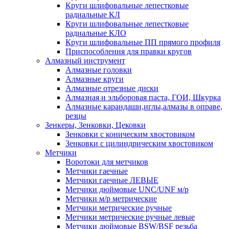
Круги шлифовальные лепестковые
радиальные КЛ
Круги шлифовальные лепестковые
радиальные КЛО
Круги шлифовальные ПП прямого профиля
Приспособления для правки кругов
Алмазный инструмент
Алмазные головки
Алмазные круги
Алмазные отрезные диски
Алмазная и эльборовая паста, ГОИ, Шкурка
Алмазные карандаши,иглы,алмазы в оправе,
резцы
Зенкеры, Зенковки, Цековки
Зенковки с коническим хвостовиком
Зенковки с цилиндрическим хвостовиком
Метчики
Воротоки для метчиков
Метчики гаечные
Метчики гаечные ЛЕВЫЕ
Метчики дюймовые UNC/UNF м/р
Метчики м/р метрические
Метчики метрические ручные
Метчики метрические ручные левые
Метчики дюймовые BSW/BSF резьба