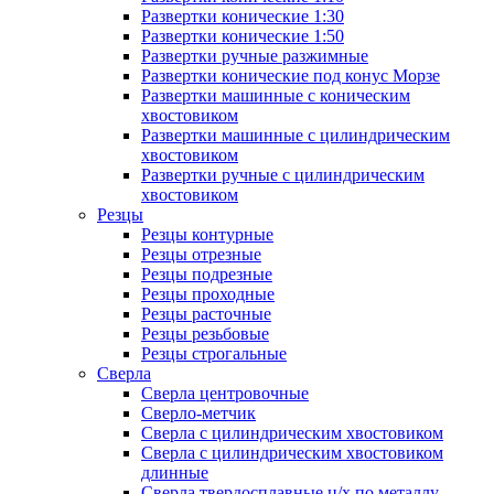
Развертки конические 1:30
Развертки конические 1:50
Развертки ручные разжимные
Развертки конические под конус Морзе
Развертки машинные с коническим
хвостовиком
Развертки машинные с цилиндрическим
хвостовиком
Развертки ручные с цилиндрическим
хвостовиком
Резцы
Резцы контурные
Резцы отрезные
Резцы подрезные
Резцы проходные
Резцы расточные
Резцы резьбовые
Резцы строгальные
Сверла
Сверла центровочные
Сверло-метчик
Сверла с цилиндрическим хвостовиком
Сверла с цилиндрическим хвостовиком
длинные
Сверла твердосплавные ц/х по металлу