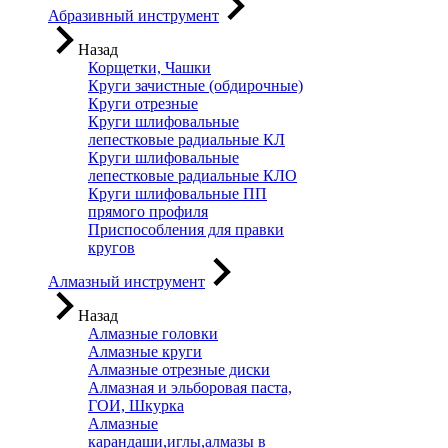
Абразивный инструмент
Назад
Корщетки, Чашки
Круги зачистные (обдирочные)
Круги отрезные
Круги шлифовальные
лепестковые радиальные КЛ
Круги шлифовальные
лепестковые радиальные КЛО
Круги шлифовальные ПП
прямого профиля
Приспособления для правки
кругов
Алмазный инструмент
Назад
Алмазные головки
Алмазные круги
Алмазные отрезные диски
Алмазная и эльборовая паста,
ГОИ, Шкурка
Алмазные
карандаши,иглы,алмазы в