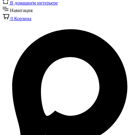
В домашнем интерьере
Навигация
0
Корзина