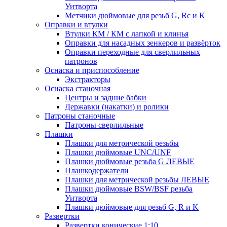
Уитворта
Метчики дюймовые для резьб G, Rc и K
Оправки и втулки
Втулки КМ / КМ с лапкой и клинья
Оправки для насадных зенкеров и развёрток
Оправки переходные для сверлильных
патронов
Оснаска и приспособление
Экстракторы
Оснаска станочная
Центры и задние бабки
Державки (накатки) и ролики
Патроны станочные
Патроны сверлильные
Плашки
Плашки для метрической резьбы
Плашки дюймовые UNC/UNF
Плашки дюймовые резьба G ЛЕВЫЕ
Плашкодержатели
Плашки для метрической резьбы ЛЕВЫЕ
Плашки дюймовые BSW/BSF резьба
Уитворта
Плашки дюймовые для резьб G, R и K
Развертки
Развертки конические 1:10