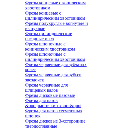
Фрезы концевые с коническим
хвостовиком
Фрезы концевые с
цилиндрическим хвостовиком
Фрезы полукруглые вогнутые и
выпуклые
Фрезы цилиндрические
насадные и к/х
Фрезы шпоночные с
коническим хвостовиком
Фрезы шпоночные с
цилиндрическим хвостовиком
Фрезы червячные для зубчатых
колес
Фрезы червячные для зубьев
звездочек
Фрезы червячные для
шлицевых валов
Фрезы дисковые пазовые
Фрезы для пазов
&quot;ласточкин хвост&quot;
Фрезы для пазов сегментных
шпонок
Фрезы дисковые 3-хсторонние
твердосплавные