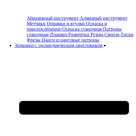
Абразивный инструмент
Алмазный инструмент
Метчики
Оправки и втулки
Оснаска и
приспособление
Оснаска станочная
Патроны
станочные
Плашки
Развертки
Резцы
Сверла
Тиски
Фрезы
Цанги и цанговые патроны
Зенковки с цилиндрическим хвостовиком