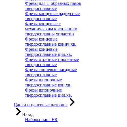
Фрезы для Т-образных пазов
твердосплавные
Фрезы концевые радиусные
твердосплавные
Фрезы концевые с
механическим креплением
твердосплавны хпластин
Фрезы концевые
твердосплавные конич.хв.
Фрезы концевые
твердосплавные цил.хв.
Фрезы отрезные-прорезные
твердосплавные
Фрезы торцевые насадные
твердосплавные
Фрезы шпоночные
твердосплавные кон.хв.
Фрезы шпоночные
твердосплавные цил.хв.
Цанги и цанговые патроны
Назад
Наборы цанг ER