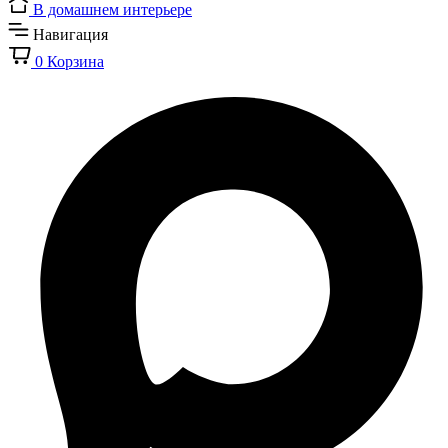
В домашнем интерьере
Навигация
0
Корзина