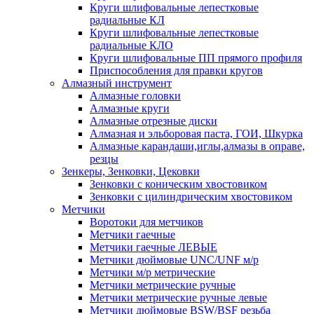
Круги шлифовальные лепестковые
радиальные КЛ
Круги шлифовальные лепестковые
радиальные КЛО
Круги шлифовальные ПП прямого профиля
Приспособления для правки кругов
Алмазный инструмент
Алмазные головки
Алмазные круги
Алмазные отрезные диски
Алмазная и эльборовая паста, ГОИ, Шкурка
Алмазные карандаши,иглы,алмазы в оправе,
резцы
Зенкеры, Зенковки, Цековки
Зенковки с коническим хвостовиком
Зенковки с цилиндрическим хвостовиком
Метчики
Воротоки для метчиков
Метчики гаечные
Метчики гаечные ЛЕВЫЕ
Метчики дюймовые UNC/UNF м/р
Метчики м/р метрические
Метчики метрические ручные
Метчики метрические ручные левые
Метчики дюймовые BSW/BSF резьба