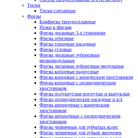
Тиски
Тиски слесарные
Фрезы
Борфрезы твердосплавные
Ножи к фрезам
Фрезы дисковые 3-х сторонние
Фрезы отрезные
Фрезы торцевые насадные
Фрезы угловые
Фрезы дисковые зуборезные
мелкомодульные
Фрезы дисковые зуборезные модульные
Фрезы концевые радиусные
Фрезы концевые с коническим хвостовиком
Фрезы концевые с цилиндрическим
хвостовиком
Фрезы полукруглые вогнутые и выпуклые
Фрезы цилиндрические насадные и к/х
Фрезы шпоночные с коническим
хвостовиком
Фрезы шпоночные с цилиндрическим
хвостовиком
Фрезы червячные для зубчатых колес
Фрезы червячные для зубьев звездочек