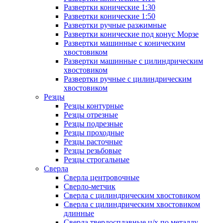
Развертки конические 1:30
Развертки конические 1:50
Развертки ручные разжимные
Развертки конические под конус Морзе
Развертки машинные с коническим
хвостовиком
Развертки машинные с цилиндрическим
хвостовиком
Развертки ручные с цилиндрическим
хвостовиком
Резцы
Резцы контурные
Резцы отрезные
Резцы подрезные
Резцы проходные
Резцы расточные
Резцы резьбовые
Резцы строгальные
Сверла
Сверла центровочные
Сверло-метчик
Сверла с цилиндрическим хвостовиком
Сверла с цилиндрическим хвостовиком
длинные
Сверла твердосплавные ц/х по металлу