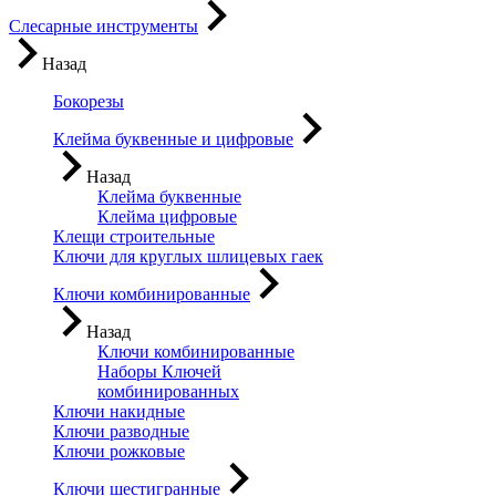
Слесарные инструменты
Назад
Бокорезы
Клейма буквенные и цифровые
Назад
Клейма буквенные
Клейма цифровые
Клещи строительные
Ключи для круглых шлицевых гаек
Ключи комбинированные
Назад
Ключи комбинированные
Наборы Ключей
комбинированных
Ключи накидные
Ключи разводные
Ключи рожковые
Ключи шестигранные