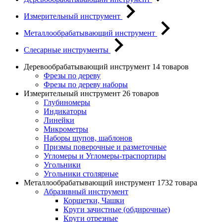
Измерительный инструмент
Металлообрабатывающий инструмент
Слесарные инструменты
Деревообрабатывающий инструмент
14 товаров
Фрезы по дереву
Фрезы по дереву наборы
Измерительный инструмент
26 товаров
Глубиномеры
Индикаторы
Линейки
Микрометры
Наборы щупов, шаблонов
Призмы поверочные и разметочные
Угломеры и Угломеры-траспортиры
Угольники
Угольники столярные
Металлообрабатывающий инструмент
1732 товара
Абразивный инструмент
Корщетки, Чашки
Круги зачистные (обдирочные)
Круги отрезные