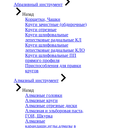
Абразивный инструмент
Назад
Корщетки, Чашки
Круги зачистные (обдирочные)
Круги отрезные
Круги шлифовальные
лепестковые радиальные КЛ
Круги шлифовальные
лепестковые радиальные КЛО
Круги шлифовальные ПП
прямого профиля
Приспособления для правки
кругов
Алмазный инструмент
Назад
Алмазные головки
Алмазные круги
Алмазные отрезные диски
Алмазная и эльборовая паста,
ГОИ, Шкурка
Алмазные
карандаши,иглы,алмазы в