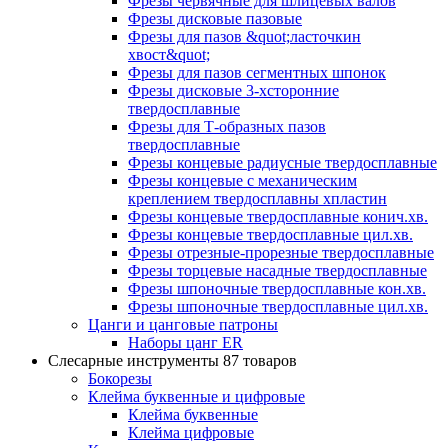
Фрезы червячные для шлицевых валов
Фрезы дисковые пазовые
Фрезы для пазов &quot;ласточкин
хвост&quot;
Фрезы для пазов сегментных шпонок
Фрезы дисковые 3-хсторонние
твердосплавные
Фрезы для Т-образных пазов
твердосплавные
Фрезы концевые радиусные твердосплавные
Фрезы концевые с механическим
креплением твердосплавны хпластин
Фрезы концевые твердосплавные конич.хв.
Фрезы концевые твердосплавные цил.хв.
Фрезы отрезные-прорезные твердосплавные
Фрезы торцевые насадные твердосплавные
Фрезы шпоночные твердосплавные кон.хв.
Фрезы шпоночные твердосплавные цил.хв.
Цанги и цанговые патроны
Наборы цанг ER
Слесарные инструменты
87 товаров
Бокорезы
Клейма буквенные и цифровые
Клейма буквенные
Клейма цифровые