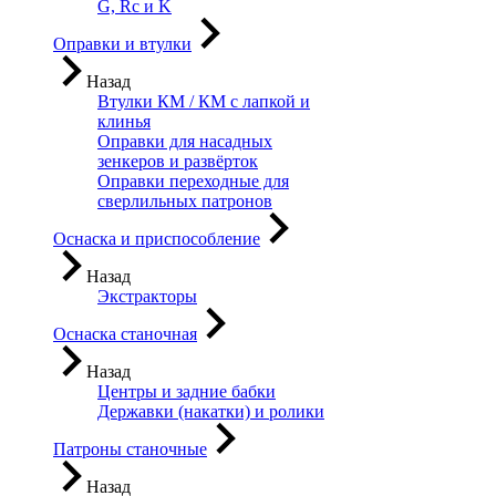
G, Rc и K
Оправки и втулки
Назад
Втулки КМ / КМ с лапкой и
клинья
Оправки для насадных
зенкеров и развёрток
Оправки переходные для
сверлильных патронов
Оснаска и приспособление
Назад
Экстракторы
Оснаска станочная
Назад
Центры и задние бабки
Державки (накатки) и ролики
Патроны станочные
Назад