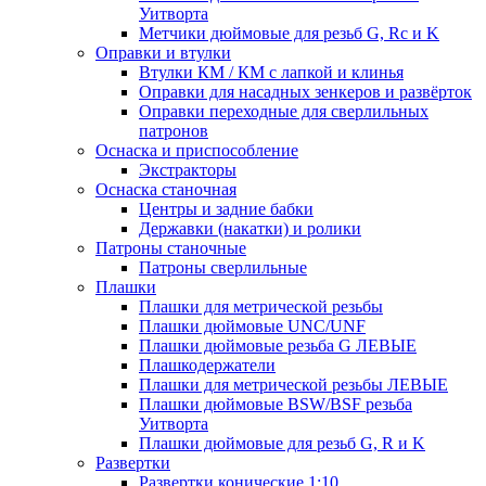
Уитворта
Метчики дюймовые для резьб G, Rc и K
Оправки и втулки
Втулки КМ / КМ с лапкой и клинья
Оправки для насадных зенкеров и развёрток
Оправки переходные для сверлильных
патронов
Оснаска и приспособление
Экстракторы
Оснаска станочная
Центры и задние бабки
Державки (накатки) и ролики
Патроны станочные
Патроны сверлильные
Плашки
Плашки для метрической резьбы
Плашки дюймовые UNC/UNF
Плашки дюймовые резьба G ЛЕВЫЕ
Плашкодержатели
Плашки для метрической резьбы ЛЕВЫЕ
Плашки дюймовые BSW/BSF резьба
Уитворта
Плашки дюймовые для резьб G, R и K
Развертки
Развертки конические 1:10