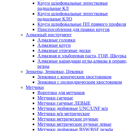
Круги шлифовальные лепестковые
радиальные КЛ
Круги шлифовальные лепестковые
радиальные КЛО
Круги шлифовальные ПП прямого профиля
Приспособления для правки кругов
Алмазный инструмент
Алмазные головки
Алмазные круги
Алмазные отрезные диски
Алмазная и эльборовая паста, ГОИ, Шкурка
Алмазные карандаши,иглы,алмазы в оправе,
резцы
Зенкеры, Зенковки, Цековки
Зенковки с коническим хвостовиком
Зенковки с цилиндрическим хвостовиком
Метчики
Воротоки для метчиков
Метчики гаечные
Метчики гаечные ЛЕВЫЕ
Метчики дюймовые UNC/UNF м/р
Метчики м/р метрические
Метчики метрические ручные
Метчики метрические ручные левые
Метчики дюймовые BSW/BSF резьба