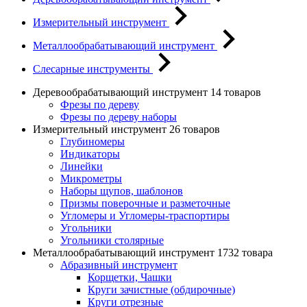
Измерительный инструмент
Металлообрабатывающий инструмент
Слесарные инструменты
Деревообрабатывающий инструмент
14 товаров
Фрезы по дереву
Фрезы по дереву наборы
Измерительный инструмент
26 товаров
Глубиномеры
Индикаторы
Линейки
Микрометры
Наборы щупов, шаблонов
Призмы поверочные и разметочные
Угломеры и Угломеры-траспортиры
Угольники
Угольники столярные
Металлообрабатывающий инструмент
1732 товара
Абразивный инструмент
Корщетки, Чашки
Круги зачистные (обдирочные)
Круги отрезные