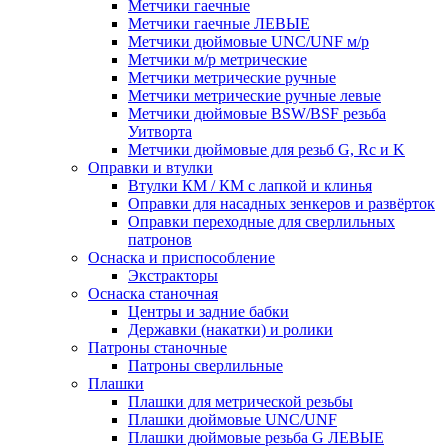
Метчики гаечные
Метчики гаечные ЛЕВЫЕ
Метчики дюймовые UNC/UNF м/р
Метчики м/р метрические
Метчики метрические ручные
Метчики метрические ручные левые
Метчики дюймовые BSW/BSF резьба
Уитворта
Метчики дюймовые для резьб G, Rc и K
Оправки и втулки
Втулки КМ / КМ с лапкой и клинья
Оправки для насадных зенкеров и развёрток
Оправки переходные для сверлильных
патронов
Оснаска и приспособление
Экстракторы
Оснаска станочная
Центры и задние бабки
Державки (накатки) и ролики
Патроны станочные
Патроны сверлильные
Плашки
Плашки для метрической резьбы
Плашки дюймовые UNC/UNF
Плашки дюймовые резьба G ЛЕВЫЕ