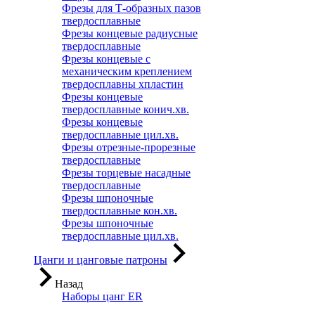
Фрезы для Т-образных пазов
твердосплавные
Фрезы концевые радиусные
твердосплавные
Фрезы концевые с
механическим креплением
твердосплавны хпластин
Фрезы концевые
твердосплавные конич.хв.
Фрезы концевые
твердосплавные цил.хв.
Фрезы отрезные-прорезные
твердосплавные
Фрезы торцевые насадные
твердосплавные
Фрезы шпоночные
твердосплавные кон.хв.
Фрезы шпоночные
твердосплавные цил.хв.
Цанги и цанговые патроны
Назад
Наборы цанг ER