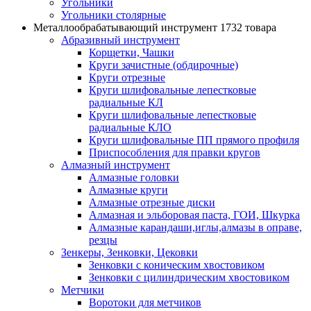
Угольники
Угольники столярные
Металлообрабатывающий инструмент
1732 товара
Абразивный инструмент
Корщетки, Чашки
Круги зачистные (обдирочные)
Круги отрезные
Круги шлифовальные лепестковые
радиальные КЛ
Круги шлифовальные лепестковые
радиальные КЛО
Круги шлифовальные ПП прямого профиля
Приспособления для правки кругов
Алмазный инструмент
Алмазные головки
Алмазные круги
Алмазные отрезные диски
Алмазная и эльборовая паста, ГОИ, Шкурка
Алмазные карандаши,иглы,алмазы в оправе,
резцы
Зенкеры, Зенковки, Цековки
Зенковки с коническим хвостовиком
Зенковки с цилиндрическим хвостовиком
Метчики
Воротоки для метчиков