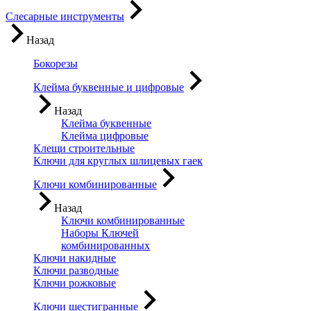
Слесарные инструменты
Назад
Бокорезы
Клейма буквенные и цифровые
Назад
Клейма буквенные
Клейма цифровые
Клещи строительные
Ключи для круглых шлицевых гаек
Ключи комбинированные
Назад
Ключи комбинированные
Наборы Ключей
комбинированных
Ключи накидные
Ключи разводные
Ключи рожковые
Ключи шестигранные