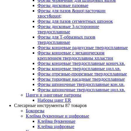
Фрезы червячные для шлицевых валов
Фрезы дисковые пазовые
Фрезы для пазов &quot;ласточкин
хвост&quot;
Фрезы для пазов сегментных шпонок
Фрезы дисковые 3-хсторонние
твердосплавные
Фрезы для Т-образных пазов
твердосплавные
Фрезы концевые радиусные твердосплавные
Фрезы концевые с механическим
креплением твердосплавны хпластин
Фрезы концевые твердосплавные конич.хв.
Фрезы концевые твердосплавные цил.хв.
Фрезы отрезные-прорезные твердосплавные
Фрезы торцевые насадные твердосплавные
Фрезы шпоночные твердосплавные кон.хв.
Фрезы шпоночные твердосплавные цил.хв.
Цанги и цанговые патроны
Наборы цанг ER
Слесарные инструменты
87 товаров
Бокорезы
Клейма буквенные и цифровые
Клейма буквенные
Клейма цифровые