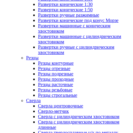
Развертки конические 1:30
Развертки конические 1:50
Развертки ручные разжимные
Развертки конические под конус Морзе
Развертки машинные с коническим
хвостовиком
Развертки машинные с цилиндрическим
хвостовиком
Развертки ручные с цилиндрическим
хвостовиком
Резцы
Резцы контурные
Резцы отрезные
Резцы подрезные
Резцы проходные
Резцы расточные
Резцы резьбовые
Резцы строгальные
Сверла
Сверла центровочные
Сверло-метчик
Сверла с цилиндрическим хвостовиком
Сверла с цилиндрическим хвостовиком
длинные
Сверла твердосплавные ц/х по металлу