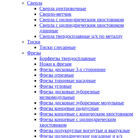
Сверла
Сверла центровочные
Сверло-метчик
Сверла с цилиндрическим хвостовиком
Сверла с цилиндрическим хвостовиком
длинные
Сверла твердосплавные ц/х по металлу
Тиски
Тиски слесарные
Фрезы
Борфрезы твердосплавные
Ножи к фрезам
Фрезы дисковые 3-х сторонние
Фрезы отрезные
Фрезы торцевые насадные
Фрезы угловые
Фрезы дисковые зуборезные
мелкомодульные
Фрезы дисковые зуборезные модульные
Фрезы концевые радиусные
Фрезы концевые с коническим хвостовиком
Фрезы концевые с цилиндрическим
хвостовиком
Фрезы полукруглые вогнутые и выпуклые
Фрезы цилиндрические насадные и к/х