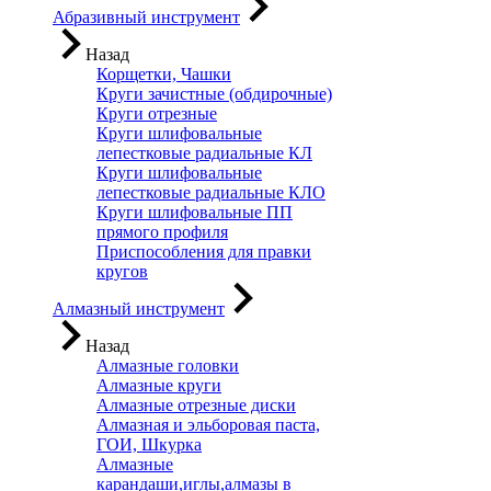
Абразивный инструмент
Назад
Корщетки, Чашки
Круги зачистные (обдирочные)
Круги отрезные
Круги шлифовальные
лепестковые радиальные КЛ
Круги шлифовальные
лепестковые радиальные КЛО
Круги шлифовальные ПП
прямого профиля
Приспособления для правки
кругов
Алмазный инструмент
Назад
Алмазные головки
Алмазные круги
Алмазные отрезные диски
Алмазная и эльборовая паста,
ГОИ, Шкурка
Алмазные
карандаши,иглы,алмазы в