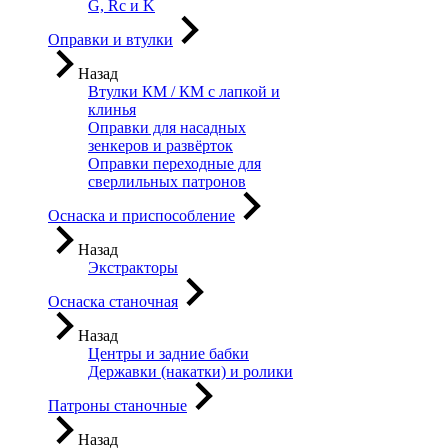
G, Rc и K
Оправки и втулки
Назад
Втулки КМ / КМ с лапкой и
клинья
Оправки для насадных
зенкеров и развёрток
Оправки переходные для
сверлильных патронов
Оснаска и приспособление
Назад
Экстракторы
Оснаска станочная
Назад
Центры и задние бабки
Державки (накатки) и ролики
Патроны станочные
Назад