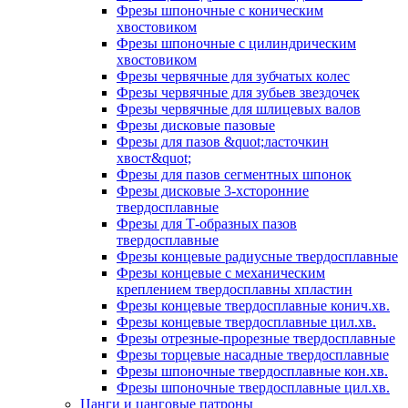
Фрезы шпоночные с коническим
хвостовиком
Фрезы шпоночные с цилиндрическим
хвостовиком
Фрезы червячные для зубчатых колес
Фрезы червячные для зубьев звездочек
Фрезы червячные для шлицевых валов
Фрезы дисковые пазовые
Фрезы для пазов &quot;ласточкин
хвост&quot;
Фрезы для пазов сегментных шпонок
Фрезы дисковые 3-хсторонние
твердосплавные
Фрезы для Т-образных пазов
твердосплавные
Фрезы концевые радиусные твердосплавные
Фрезы концевые с механическим
креплением твердосплавны хпластин
Фрезы концевые твердосплавные конич.хв.
Фрезы концевые твердосплавные цил.хв.
Фрезы отрезные-прорезные твердосплавные
Фрезы торцевые насадные твердосплавные
Фрезы шпоночные твердосплавные кон.хв.
Фрезы шпоночные твердосплавные цил.хв.
Цанги и цанговые патроны