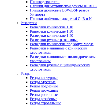
Плашкодержатели
Плашки для метрической резьбы ЛЕВЫЕ
Плашки дюймовые BSW/BSF резьба
Уитворта
Плашки дюймовые для резьб G, R и K
Развертки
Развертки конические 1:10
Развертки конические 1:30
Развертки конические 1:50
Развертки ручные разжимные
Развертки конические под конус Морзе
Развертки машинные с коническим
хвостовиком
Развертки машинные с цилиндрическим
хвостовиком
Развертки ручные с цилиндрическим
хвостовиком
Резцы
Резцы контурные
Резцы отрезные
Резцы подрезные
Резцы проходные
Резцы расточные
Резцы резьбовые
Резцы строгальные