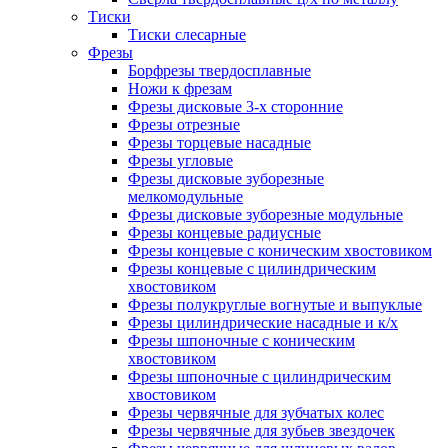
Тиски
Тиски слесарные
Фрезы
Борфрезы твердосплавные
Ножи к фрезам
Фрезы дисковые 3-х сторонние
Фрезы отрезные
Фрезы торцевые насадные
Фрезы угловые
Фрезы дисковые зуборезные
мелкомодульные
Фрезы дисковые зуборезные модульные
Фрезы концевые радиусные
Фрезы концевые с коническим хвостовиком
Фрезы концевые с цилиндрическим
хвостовиком
Фрезы полукруглые вогнутые и выпуклые
Фрезы цилиндрические насадные и к/х
Фрезы шпоночные с коническим
хвостовиком
Фрезы шпоночные с цилиндрическим
хвостовиком
Фрезы червячные для зубчатых колес
Фрезы червячные для зубьев звездочек