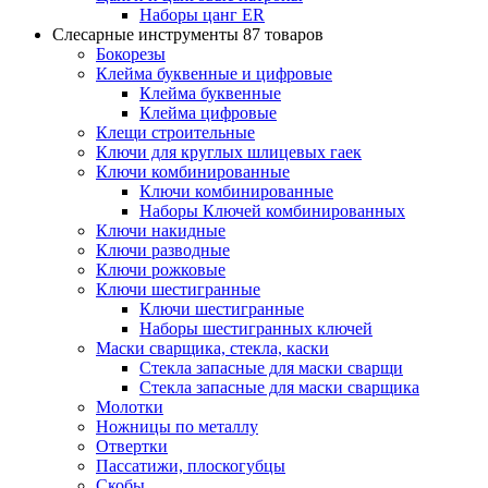
Наборы цанг ER
Слесарные инструменты
87 товаров
Бокорезы
Клейма буквенные и цифровые
Клейма буквенные
Клейма цифровые
Клещи строительные
Ключи для круглых шлицевых гаек
Ключи комбинированные
Ключи комбинированные
Наборы Ключей комбинированных
Ключи накидные
Ключи разводные
Ключи рожковые
Ключи шестигранные
Ключи шестигранные
Наборы шестигранных ключей
Маски сварщика, стекла, каски
Стекла запасные для маски сварщи
Стекла запасные для маски сварщика
Молотки
Ножницы по металлу
Отвертки
Пассатижи, плоскогубцы
Скобы