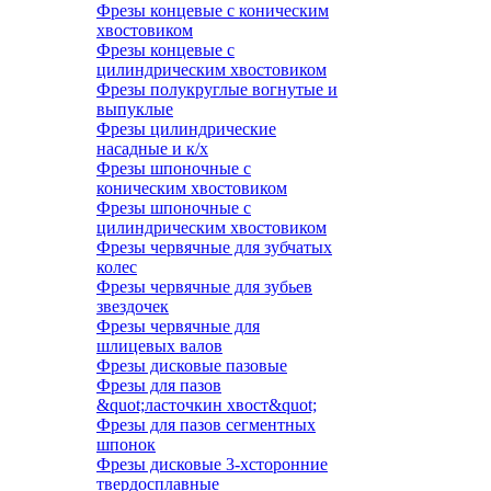
Фрезы концевые с коническим
хвостовиком
Фрезы концевые с
цилиндрическим хвостовиком
Фрезы полукруглые вогнутые и
выпуклые
Фрезы цилиндрические
насадные и к/х
Фрезы шпоночные с
коническим хвостовиком
Фрезы шпоночные с
цилиндрическим хвостовиком
Фрезы червячные для зубчатых
колес
Фрезы червячные для зубьев
звездочек
Фрезы червячные для
шлицевых валов
Фрезы дисковые пазовые
Фрезы для пазов
&quot;ласточкин хвост&quot;
Фрезы для пазов сегментных
шпонок
Фрезы дисковые 3-хсторонние
твердосплавные