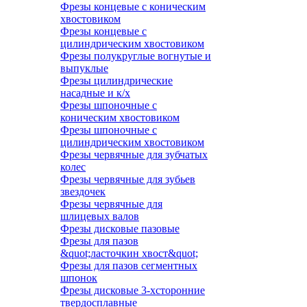
Фрезы концевые с коническим
хвостовиком
Фрезы концевые с
цилиндрическим хвостовиком
Фрезы полукруглые вогнутые и
выпуклые
Фрезы цилиндрические
насадные и к/х
Фрезы шпоночные с
коническим хвостовиком
Фрезы шпоночные с
цилиндрическим хвостовиком
Фрезы червячные для зубчатых
колес
Фрезы червячные для зубьев
звездочек
Фрезы червячные для
шлицевых валов
Фрезы дисковые пазовые
Фрезы для пазов
&quot;ласточкин хвост&quot;
Фрезы для пазов сегментных
шпонок
Фрезы дисковые 3-хсторонние
твердосплавные