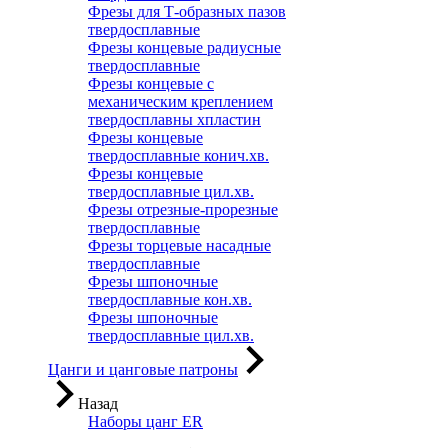
Фрезы для Т-образных пазов
твердосплавные
Фрезы концевые радиусные
твердосплавные
Фрезы концевые с
механическим креплением
твердосплавны хпластин
Фрезы концевые
твердосплавные конич.хв.
Фрезы концевые
твердосплавные цил.хв.
Фрезы отрезные-прорезные
твердосплавные
Фрезы торцевые насадные
твердосплавные
Фрезы шпоночные
твердосплавные кон.хв.
Фрезы шпоночные
твердосплавные цил.хв.
Цанги и цанговые патроны
Назад
Наборы цанг ER