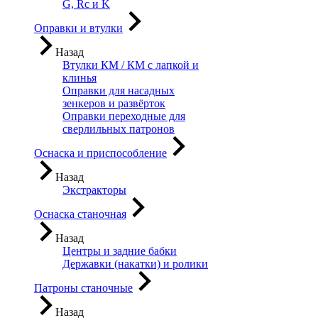
G, Rc и K
Оправки и втулки
Назад
Втулки КМ / КМ с лапкой и
клинья
Оправки для насадных
зенкеров и развёрток
Оправки переходные для
сверлильных патронов
Оснаска и приспособление
Назад
Экстракторы
Оснаска станочная
Назад
Центры и задние бабки
Державки (накатки) и ролики
Патроны станочные
Назад