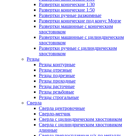
Развертки конические 1:30
Развертки конические 1:50
Развертки ручные разжимные
Развертки конические под конус Морзе
Развертки машинные с коническим
хвостовиком
Развертки машинные с цилиндрическим
хвостовиком
Развертки ручные с цилиндрическим
хвостовиком
Резцы
Резцы контурные
Резцы отрезные
Резцы подрезные
Резцы проходные
Резцы расточные
Резцы резьбовые
Резцы строгальные
Сверла
Сверла центровочные
Сверло-метчик
Сверла с цилиндрическим хвостовиком
Сверла с цилиндрическим хвостовиком
длинные
Сверла твердосплавные ц/х по металлу