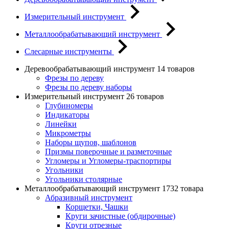
Измерительный инструмент
Металлообрабатывающий инструмент
Слесарные инструменты
Деревообрабатывающий инструмент
14 товаров
Фрезы по дереву
Фрезы по дереву наборы
Измерительный инструмент
26 товаров
Глубиномеры
Индикаторы
Линейки
Микрометры
Наборы щупов, шаблонов
Призмы поверочные и разметочные
Угломеры и Угломеры-траспортиры
Угольники
Угольники столярные
Металлообрабатывающий инструмент
1732 товара
Абразивный инструмент
Корщетки, Чашки
Круги зачистные (обдирочные)
Круги отрезные