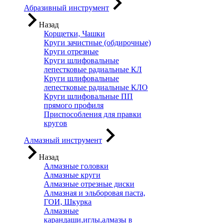
Абразивный инструмент
Назад
Корщетки, Чашки
Круги зачистные (обдирочные)
Круги отрезные
Круги шлифовальные
лепестковые радиальные КЛ
Круги шлифовальные
лепестковые радиальные КЛО
Круги шлифовальные ПП
прямого профиля
Приспособления для правки
кругов
Алмазный инструмент
Назад
Алмазные головки
Алмазные круги
Алмазные отрезные диски
Алмазная и эльборовая паста,
ГОИ, Шкурка
Алмазные
карандаши,иглы,алмазы в