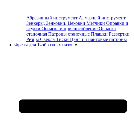
Абразивный инструмент
Алмазный инструмент
Зенкеры, Зенковки, Цековки
Метчики
Оправки и
втулки
Оснаска и приспособление
Оснаска
станочная
Патроны станочные
Плашки
Развертки
Резцы
Сверла
Тиски
Цанги и цанговые патроны
Фрезы для Т-образных пазов