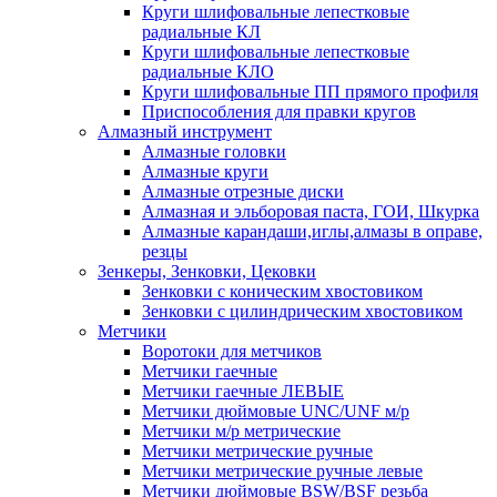
Круги шлифовальные лепестковые
радиальные КЛ
Круги шлифовальные лепестковые
радиальные КЛО
Круги шлифовальные ПП прямого профиля
Приспособления для правки кругов
Алмазный инструмент
Алмазные головки
Алмазные круги
Алмазные отрезные диски
Алмазная и эльборовая паста, ГОИ, Шкурка
Алмазные карандаши,иглы,алмазы в оправе,
резцы
Зенкеры, Зенковки, Цековки
Зенковки с коническим хвостовиком
Зенковки с цилиндрическим хвостовиком
Метчики
Воротоки для метчиков
Метчики гаечные
Метчики гаечные ЛЕВЫЕ
Метчики дюймовые UNC/UNF м/р
Метчики м/р метрические
Метчики метрические ручные
Метчики метрические ручные левые
Метчики дюймовые BSW/BSF резьба