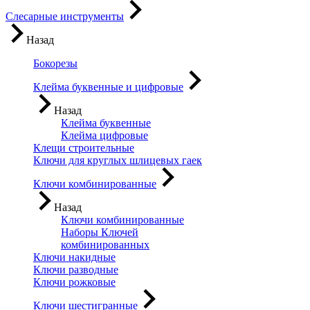
Слесарные инструменты
Назад
Бокорезы
Клейма буквенные и цифровые
Назад
Клейма буквенные
Клейма цифровые
Клещи строительные
Ключи для круглых шлицевых гаек
Ключи комбинированные
Назад
Ключи комбинированные
Наборы Ключей
комбинированных
Ключи накидные
Ключи разводные
Ключи рожковые
Ключи шестигранные