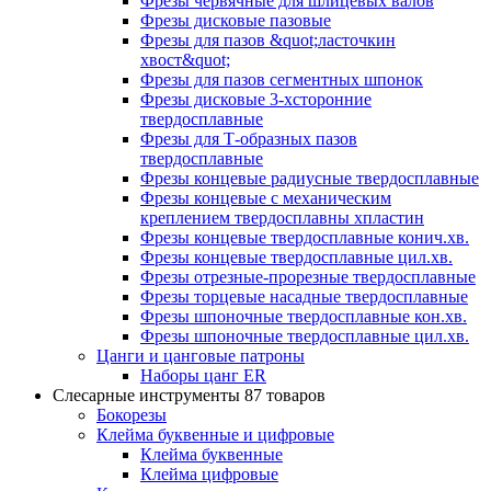
Фрезы червячные для шлицевых валов
Фрезы дисковые пазовые
Фрезы для пазов &quot;ласточкин
хвост&quot;
Фрезы для пазов сегментных шпонок
Фрезы дисковые 3-хсторонние
твердосплавные
Фрезы для Т-образных пазов
твердосплавные
Фрезы концевые радиусные твердосплавные
Фрезы концевые с механическим
креплением твердосплавны хпластин
Фрезы концевые твердосплавные конич.хв.
Фрезы концевые твердосплавные цил.хв.
Фрезы отрезные-прорезные твердосплавные
Фрезы торцевые насадные твердосплавные
Фрезы шпоночные твердосплавные кон.хв.
Фрезы шпоночные твердосплавные цил.хв.
Цанги и цанговые патроны
Наборы цанг ER
Слесарные инструменты
87 товаров
Бокорезы
Клейма буквенные и цифровые
Клейма буквенные
Клейма цифровые