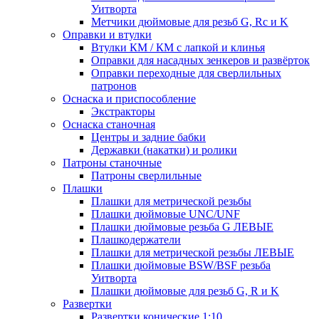
Уитворта
Метчики дюймовые для резьб G, Rc и K
Оправки и втулки
Втулки КМ / КМ с лапкой и клинья
Оправки для насадных зенкеров и развёрток
Оправки переходные для сверлильных
патронов
Оснаска и приспособление
Экстракторы
Оснаска станочная
Центры и задние бабки
Державки (накатки) и ролики
Патроны станочные
Патроны сверлильные
Плашки
Плашки для метрической резьбы
Плашки дюймовые UNC/UNF
Плашки дюймовые резьба G ЛЕВЫЕ
Плашкодержатели
Плашки для метрической резьбы ЛЕВЫЕ
Плашки дюймовые BSW/BSF резьба
Уитворта
Плашки дюймовые для резьб G, R и K
Развертки
Развертки конические 1:10