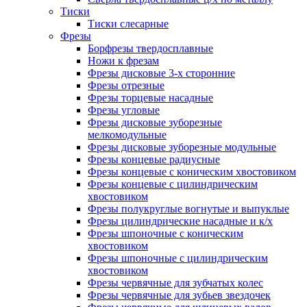
Тиски
Тиски слесарные
Фрезы
Борфрезы твердосплавные
Ножи к фрезам
Фрезы дисковые 3-х сторонние
Фрезы отрезные
Фрезы торцевые насадные
Фрезы угловые
Фрезы дисковые зуборезные
мелкомодульные
Фрезы дисковые зуборезные модульные
Фрезы концевые радиусные
Фрезы концевые с коническим хвостовиком
Фрезы концевые с цилиндрическим
хвостовиком
Фрезы полукруглые вогнутые и выпуклые
Фрезы цилиндрические насадные и к/х
Фрезы шпоночные с коническим
хвостовиком
Фрезы шпоночные с цилиндрическим
хвостовиком
Фрезы червячные для зубчатых колес
Фрезы червячные для зубьев звездочек