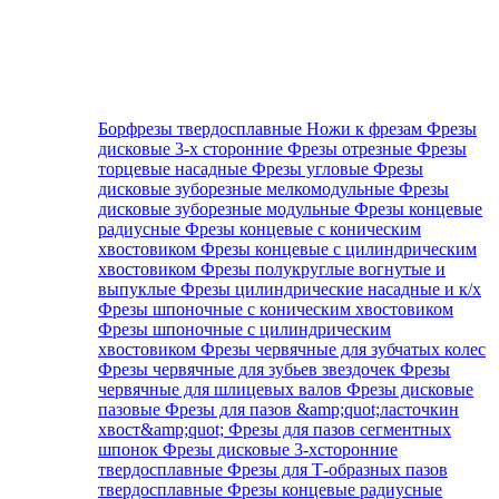
Борфрезы твердосплавные
Ножи к фрезам
Фрезы
дисковые 3-х сторонние
Фрезы отрезные
Фрезы
торцевые насадные
Фрезы угловые
Фрезы
дисковые зуборезные мелкомодульные
Фрезы
дисковые зуборезные модульные
Фрезы концевые
радиусные
Фрезы концевые с коническим
хвостовиком
Фрезы концевые с цилиндрическим
хвостовиком
Фрезы полукруглые вогнутые и
выпуклые
Фрезы цилиндрические насадные и к/х
Фрезы шпоночные с коническим хвостовиком
Фрезы шпоночные с цилиндрическим
хвостовиком
Фрезы червячные для зубчатых колес
Фрезы червячные для зубьев звездочек
Фрезы
червячные для шлицевых валов
Фрезы дисковые
пазовые
Фрезы для пазов &amp;quot;ласточкин
хвост&amp;quot;
Фрезы для пазов сегментных
шпонок
Фрезы дисковые 3-хсторонние
твердосплавные
Фрезы для Т-образных пазов
твердосплавные
Фрезы концевые радиусные