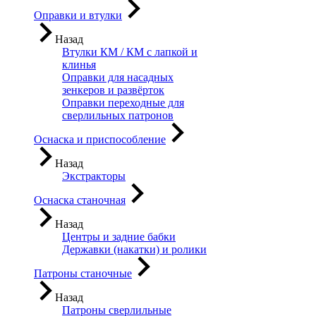
Оправки и втулки
Назад
Втулки КМ / КМ с лапкой и
клинья
Оправки для насадных
зенкеров и развёрток
Оправки переходные для
сверлильных патронов
Оснаска и приспособление
Назад
Экстракторы
Оснаска станочная
Назад
Центры и задние бабки
Державки (накатки) и ролики
Патроны станочные
Назад
Патроны сверлильные