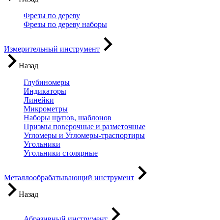
Фрезы по дереву
Фрезы по дереву наборы
Измерительный инструмент
Назад
Глубиномеры
Индикаторы
Линейки
Микрометры
Наборы щупов, шаблонов
Призмы поверочные и разметочные
Угломеры и Угломеры-траспортиры
Угольники
Угольники столярные
Металлообрабатывающий инструмент
Назад
Абразивный инструмент