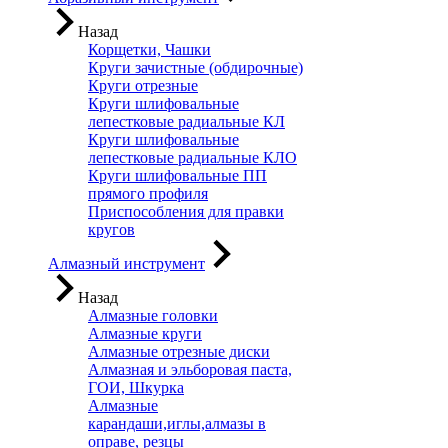
Назад
Корщетки, Чашки
Круги зачистные (обдирочные)
Круги отрезные
Круги шлифовальные
лепестковые радиальные КЛ
Круги шлифовальные
лепестковые радиальные КЛО
Круги шлифовальные ПП
прямого профиля
Приспособления для правки
кругов
Алмазный инструмент
Назад
Алмазные головки
Алмазные круги
Алмазные отрезные диски
Алмазная и эльборовая паста,
ГОИ, Шкурка
Алмазные
карандаши,иглы,алмазы в
оправе, резцы