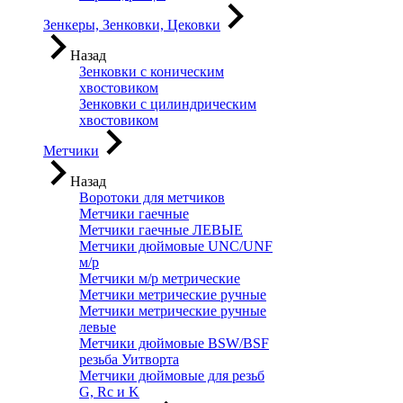
Зенкеры, Зенковки, Цековки
Назад
Зенковки с коническим
хвостовиком
Зенковки с цилиндрическим
хвостовиком
Метчики
Назад
Воротоки для метчиков
Метчики гаечные
Метчики гаечные ЛЕВЫЕ
Метчики дюймовые UNC/UNF
м/р
Метчики м/р метрические
Метчики метрические ручные
Метчики метрические ручные
левые
Метчики дюймовые BSW/BSF
резьба Уитворта
Метчики дюймовые для резьб
G, Rc и K