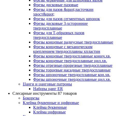
Фрезы червячные для шлицевых валов
Фрезы дисковые пазовые
Фрезы для пазов &quot;ласточкин
хвост&quot;
Фрезы для пазов сегментных шпонок
Фрезы дисковые 3-хсторонние
твердосплавные
Фрезы для Т-образных пазов
твердосплавные
Фрезы концевые радиусные твердосплавные
Фрезы концевые с механическим
креплением твердосплавны хпластин
Фрезы концевые твердосплавные конич.хв.
Фрезы концевые твердосплавные цил.хв.
Фрезы отрезные-прорезные твердосплавные
Фрезы торцевые насадные твердосплавные
Фрезы шпоночные твердосплавные кон.хв.
Фрезы шпоночные твердосплавные цил.хв.
Цанги и цанговые патроны
Наборы цанг ER
Слесарные инструменты
87 товаров
Бокорезы
Клейма буквенные и цифровые
Клейма буквенные
Клейма цифровые