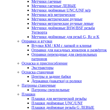
Метчики гаечные
Метчики гаечные ЛЕВЫЕ
Метчики дюймовые UNC/UNF м/р
Метчики м/р метрические
Метчики метрические ручные
Метчики метрические ручные левые
Метчики дюймовые BSW/BSF резьба
Уитворта
Метчики дюймовые для резьб G, Rc и K
Оправки и втулки
Втулки КМ / КМ с лапкой и клинья
Оправки для насадных зенкеров и развёрток
Оправки переходные для сверлильных
патронов
Оснаска и приспособление
Экстракторы
Оснаска станочная
Центры и задние бабки
Державки (накатки) и ролики
Патроны станочные
Патроны сверлильные
Плашки
Плашки для метрической резьбы
Плашки дюймовые UNC/UNF
Плашки дюймовые резьба G ЛЕВЫЕ