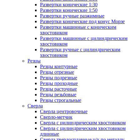
Развертки конические 1:30
Развертки конические 1:50
Развертки ручные разжимные
Развертки конические под конус Морзе
Развертки машинные с коническим
хвостовиком
Развертки машинные с цилиндрическим
хвостовиком
Развертки ручные с цилиндрическим
хвостовиком
Резцы
Резцы контурные
Резцы отрезные
Резцы подрезные
Резцы проходные
Резцы расточные
Резцы резьбовые
Резцы строгальные
Сверла
Сверла центровочные
Сверло-метчик
Сверла с цилиндрическим хвостовиком
Сверла с цилиндрическим хвостовиком
длинные
Сверла твердосплавные ц/х по металлу