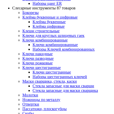
Наборы цанг ER
Слесарные инструменты
87 товаров
Бокорезы
Клейма буквенные и цифровые
Клейма буквенные
Клейма цифровые
Клещи строительные
Ключи для круглых шлицевых гаек
Ключи комбинированные
Ключи комбинированные
Наборы Ключей комбинированных
Ключи накидные
Ключи разводные
Ключи рожковые
Ключи шестигранные
Ключи шестигранные
Наборы шестигранных ключей
Маски сварщика, стекла, каски
Стекла запасные для маски сварщи
Стекла запасные для маски сварщика
Молотки
Ножницы по металлу
Отвертки
Пассатижи, плоскогубцы
Скобы