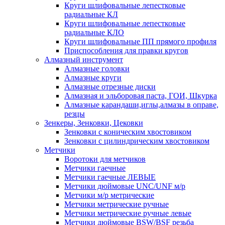
Круги шлифовальные лепестковые
радиальные КЛ
Круги шлифовальные лепестковые
радиальные КЛО
Круги шлифовальные ПП прямого профиля
Приспособления для правки кругов
Алмазный инструмент
Алмазные головки
Алмазные круги
Алмазные отрезные диски
Алмазная и эльборовая паста, ГОИ, Шкурка
Алмазные карандаши,иглы,алмазы в оправе,
резцы
Зенкеры, Зенковки, Цековки
Зенковки с коническим хвостовиком
Зенковки с цилиндрическим хвостовиком
Метчики
Воротоки для метчиков
Метчики гаечные
Метчики гаечные ЛЕВЫЕ
Метчики дюймовые UNC/UNF м/р
Метчики м/р метрические
Метчики метрические ручные
Метчики метрические ручные левые
Метчики дюймовые BSW/BSF резьба