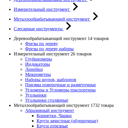
Измерительный инструмент
Металлообрабатывающий инструмент
Слесарные инструменты
Деревообрабатывающий инструмент
14 товаров
Фрезы по дереву
Фрезы по дереву наборы
Измерительный инструмент
26 товаров
Глубиномеры
Индикаторы
Линейки
Микрометры
Наборы щупов, шаблонов
Призмы поверочные и разметочные
Угломеры и Угломеры-траспортиры
Угольники
Угольники столярные
Металлообрабатывающий инструмент
1732 товара
Абразивный инструмент
Корщетки, Чашки
Круги зачистные (обдирочные)
Круги отрезные