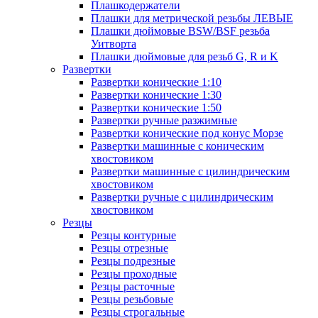
Плашкодержатели
Плашки для метрической резьбы ЛЕВЫЕ
Плашки дюймовые BSW/BSF резьба
Уитворта
Плашки дюймовые для резьб G, R и K
Развертки
Развертки конические 1:10
Развертки конические 1:30
Развертки конические 1:50
Развертки ручные разжимные
Развертки конические под конус Морзе
Развертки машинные с коническим
хвостовиком
Развертки машинные с цилиндрическим
хвостовиком
Развертки ручные с цилиндрическим
хвостовиком
Резцы
Резцы контурные
Резцы отрезные
Резцы подрезные
Резцы проходные
Резцы расточные
Резцы резьбовые
Резцы строгальные