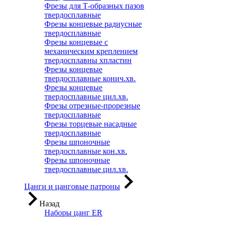
Фрезы для Т-образных пазов
твердосплавные
Фрезы концевые радиусные
твердосплавные
Фрезы концевые с
механическим креплением
твердосплавны хпластин
Фрезы концевые
твердосплавные конич.хв.
Фрезы концевые
твердосплавные цил.хв.
Фрезы отрезные-прорезные
твердосплавные
Фрезы торцевые насадные
твердосплавные
Фрезы шпоночные
твердосплавные кон.хв.
Фрезы шпоночные
твердосплавные цил.хв.
Цанги и цанговые патроны
Назад
Наборы цанг ER