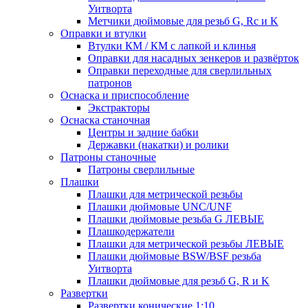
Уитворта
Метчики дюймовые для резьб G, Rc и K
Оправки и втулки
Втулки КМ / КМ с лапкой и клинья
Оправки для насадных зенкеров и развёрток
Оправки переходные для сверлильных
патронов
Оснаска и приспособление
Экстракторы
Оснаска станочная
Центры и задние бабки
Державки (накатки) и ролики
Патроны станочные
Патроны сверлильные
Плашки
Плашки для метрической резьбы
Плашки дюймовые UNC/UNF
Плашки дюймовые резьба G ЛЕВЫЕ
Плашкодержатели
Плашки для метрической резьбы ЛЕВЫЕ
Плашки дюймовые BSW/BSF резьба
Уитворта
Плашки дюймовые для резьб G, R и K
Развертки
Развертки конические 1:10