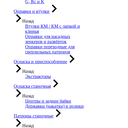
G, Rc и K
Оправки и втулки
Назад
Втулки КМ / КМ с лапкой и
клинья
Оправки для насадных
зенкеров и развёрток
Оправки переходные для
сверлильных патронов
Оснаска и приспособление
Назад
Экстракторы
Оснаска станочная
Назад
Центры и задние бабки
Державки (накатки) и ролики
Патроны станочные
Назад