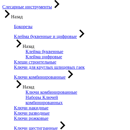
Слесарные инструменты
Назад
Бокорезы
Клейма буквенные и цифровые
Назад
Клейма буквенные
Клейма цифровые
Клещи строительные
Ключи для круглых шлицевых гаек
Ключи комбинированные
Назад
Ключи комбинированные
Наборы Ключей
комбинированных
Ключи накидные
Ключи разводные
Ключи рожковые
Ключи шестигранные