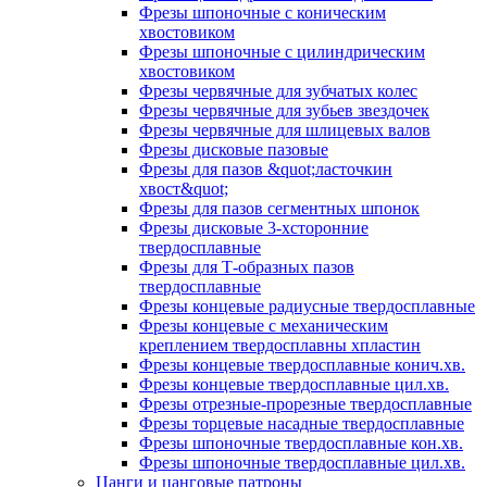
Фрезы шпоночные с коническим
хвостовиком
Фрезы шпоночные с цилиндрическим
хвостовиком
Фрезы червячные для зубчатых колес
Фрезы червячные для зубьев звездочек
Фрезы червячные для шлицевых валов
Фрезы дисковые пазовые
Фрезы для пазов &quot;ласточкин
хвост&quot;
Фрезы для пазов сегментных шпонок
Фрезы дисковые 3-хсторонние
твердосплавные
Фрезы для Т-образных пазов
твердосплавные
Фрезы концевые радиусные твердосплавные
Фрезы концевые с механическим
креплением твердосплавны хпластин
Фрезы концевые твердосплавные конич.хв.
Фрезы концевые твердосплавные цил.хв.
Фрезы отрезные-прорезные твердосплавные
Фрезы торцевые насадные твердосплавные
Фрезы шпоночные твердосплавные кон.хв.
Фрезы шпоночные твердосплавные цил.хв.
Цанги и цанговые патроны