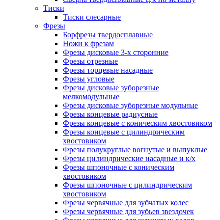
Тиски
Тиски слесарные
Фрезы
Борфрезы твердосплавные
Ножи к фрезам
Фрезы дисковые 3-х сторонние
Фрезы отрезные
Фрезы торцевые насадные
Фрезы угловые
Фрезы дисковые зуборезные
мелкомодульные
Фрезы дисковые зуборезные модульные
Фрезы концевые радиусные
Фрезы концевые с коническим хвостовиком
Фрезы концевые с цилиндрическим
хвостовиком
Фрезы полукруглые вогнутые и выпуклые
Фрезы цилиндрические насадные и к/х
Фрезы шпоночные с коническим
хвостовиком
Фрезы шпоночные с цилиндрическим
хвостовиком
Фрезы червячные для зубчатых колес
Фрезы червячные для зубьев звездочек