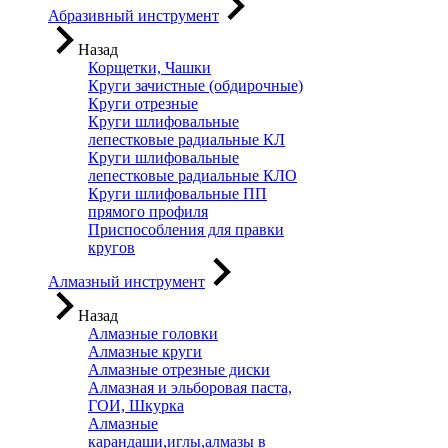
Абразивный инструмент
Назад
Корщетки, Чашки
Круги зачистные (обдирочные)
Круги отрезные
Круги шлифовальные
лепестковые радиальные КЛ
Круги шлифовальные
лепестковые радиальные КЛО
Круги шлифовальные ПП
прямого профиля
Приспособления для правки
кругов
Алмазный инструмент
Назад
Алмазные головки
Алмазные круги
Алмазные отрезные диски
Алмазная и эльборовая паста,
ГОИ, Шкурка
Алмазные
карандаши,иглы,алмазы в