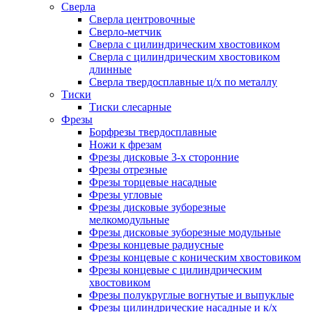
Сверла
Сверла центровочные
Сверло-метчик
Сверла с цилиндрическим хвостовиком
Сверла с цилиндрическим хвостовиком
длинные
Сверла твердосплавные ц/х по металлу
Тиски
Тиски слесарные
Фрезы
Борфрезы твердосплавные
Ножи к фрезам
Фрезы дисковые 3-х сторонние
Фрезы отрезные
Фрезы торцевые насадные
Фрезы угловые
Фрезы дисковые зуборезные
мелкомодульные
Фрезы дисковые зуборезные модульные
Фрезы концевые радиусные
Фрезы концевые с коническим хвостовиком
Фрезы концевые с цилиндрическим
хвостовиком
Фрезы полукруглые вогнутые и выпуклые
Фрезы цилиндрические насадные и к/х