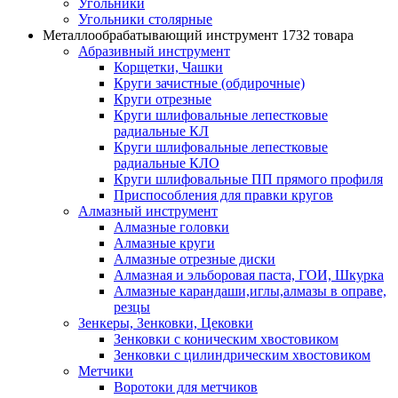
Угольники
Угольники столярные
Металлообрабатывающий инструмент
1732 товара
Абразивный инструмент
Корщетки, Чашки
Круги зачистные (обдирочные)
Круги отрезные
Круги шлифовальные лепестковые
радиальные КЛ
Круги шлифовальные лепестковые
радиальные КЛО
Круги шлифовальные ПП прямого профиля
Приспособления для правки кругов
Алмазный инструмент
Алмазные головки
Алмазные круги
Алмазные отрезные диски
Алмазная и эльборовая паста, ГОИ, Шкурка
Алмазные карандаши,иглы,алмазы в оправе,
резцы
Зенкеры, Зенковки, Цековки
Зенковки с коническим хвостовиком
Зенковки с цилиндрическим хвостовиком
Метчики
Воротоки для метчиков