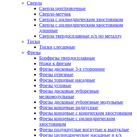
Сверла
Сверла центровочные
Сверло-метчик
Сверла с цилиндрическим хвостовиком
Сверла с цилиндрическим хвостовиком
длинные
Сверла твердосплавные ц/х по металлу
Тиски
Тиски слесарные
Фрезы
Борфрезы твердосплавные
Ножи к фрезам
Фрезы дисковые 3-х сторонние
Фрезы отрезные
Фрезы торцевые насадные
Фрезы угловые
Фрезы дисковые зуборезные
мелкомодульные
Фрезы дисковые зуборезные модульные
Фрезы концевые радиусные
Фрезы концевые с коническим хвостовиком
Фрезы концевые с цилиндрическим
хвостовиком
Фрезы полукруглые вогнутые и выпуклые
Фрезы цилиндрические насадные и к/х