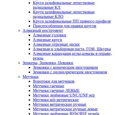
Круги шлифовальные лепестковые
радиальные КЛ
Круги шлифовальные лепестковые
радиальные КЛО
Круги шлифовальные ПП прямого профиля
Приспособления для правки кругов
Алмазный инструмент
Алмазные головки
Алмазные круги
Алмазные отрезные диски
Алмазная и эльборовая паста, ГОИ, Шкурка
Алмазные карандаши,иглы,алмазы в оправе,
резцы
Зенкеры, Зенковки, Цековки
Зенковки с коническим хвостовиком
Зенковки с цилиндрическим хвостовиком
Метчики
Воротоки для метчиков
Метчики гаечные
Метчики гаечные ЛЕВЫЕ
Метчики дюймовые UNC/UNF м/р
Метчики м/р метрические
Метчики метрические ручные
Метчики метрические ручные левые
Метчики дюймовые BSW/BSF резьба