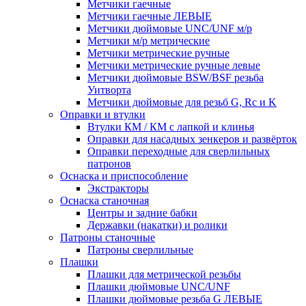
Метчики гаечные
Метчики гаечные ЛЕВЫЕ
Метчики дюймовые UNC/UNF м/р
Метчики м/р метрические
Метчики метрические ручные
Метчики метрические ручные левые
Метчики дюймовые BSW/BSF резьба
Уитворта
Метчики дюймовые для резьб G, Rc и K
Оправки и втулки
Втулки КМ / КМ с лапкой и клинья
Оправки для насадных зенкеров и развёрток
Оправки переходные для сверлильных
патронов
Оснаска и приспособление
Экстракторы
Оснаска станочная
Центры и задние бабки
Державки (накатки) и ролики
Патроны станочные
Патроны сверлильные
Плашки
Плашки для метрической резьбы
Плашки дюймовые UNC/UNF
Плашки дюймовые резьба G ЛЕВЫЕ