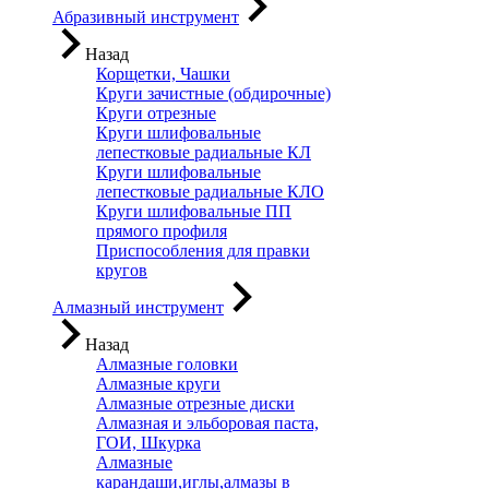
Абразивный инструмент
Назад
Корщетки, Чашки
Круги зачистные (обдирочные)
Круги отрезные
Круги шлифовальные
лепестковые радиальные КЛ
Круги шлифовальные
лепестковые радиальные КЛО
Круги шлифовальные ПП
прямого профиля
Приспособления для правки
кругов
Алмазный инструмент
Назад
Алмазные головки
Алмазные круги
Алмазные отрезные диски
Алмазная и эльборовая паста,
ГОИ, Шкурка
Алмазные
карандаши,иглы,алмазы в