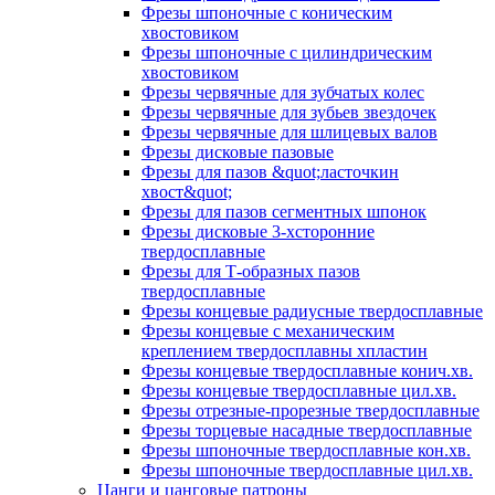
Фрезы шпоночные с коническим
хвостовиком
Фрезы шпоночные с цилиндрическим
хвостовиком
Фрезы червячные для зубчатых колес
Фрезы червячные для зубьев звездочек
Фрезы червячные для шлицевых валов
Фрезы дисковые пазовые
Фрезы для пазов &quot;ласточкин
хвост&quot;
Фрезы для пазов сегментных шпонок
Фрезы дисковые 3-хсторонние
твердосплавные
Фрезы для Т-образных пазов
твердосплавные
Фрезы концевые радиусные твердосплавные
Фрезы концевые с механическим
креплением твердосплавны хпластин
Фрезы концевые твердосплавные конич.хв.
Фрезы концевые твердосплавные цил.хв.
Фрезы отрезные-прорезные твердосплавные
Фрезы торцевые насадные твердосплавные
Фрезы шпоночные твердосплавные кон.хв.
Фрезы шпоночные твердосплавные цил.хв.
Цанги и цанговые патроны