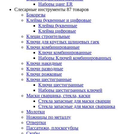
Наборы цанг ER
Слесарные инструменты
87 товаров
Бокорезы
Клейма буквенные и цифровые
Клейма буквенные
Клейма цифровые
Клещи строительные
Ключи для круглых шлицевых гаек
Ключи комбинированные
Ключи комбинированные
Наборы Ключей комбинированных
Ключи накидные
Ключи разводные
Ключи рожковые
Ключи шестигранные
Ключи шестигранные
Наборы шестигранных ключей
Маски сварщика, стекла, каски
Стекла запасные для маски сварщи
Стекла запасные для маски сварщика
Молотки
Ножницы по металлу
Отвертки
Пассатижи, плоскогубцы
Скобы