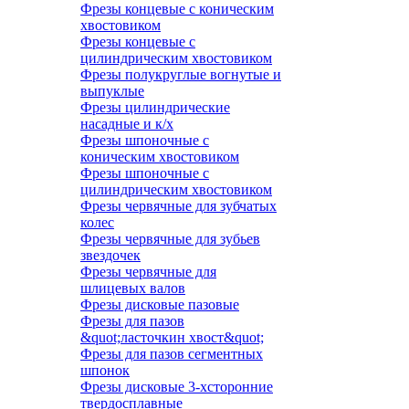
Фрезы концевые с коническим
хвостовиком
Фрезы концевые с
цилиндрическим хвостовиком
Фрезы полукруглые вогнутые и
выпуклые
Фрезы цилиндрические
насадные и к/х
Фрезы шпоночные с
коническим хвостовиком
Фрезы шпоночные с
цилиндрическим хвостовиком
Фрезы червячные для зубчатых
колес
Фрезы червячные для зубьев
звездочек
Фрезы червячные для
шлицевых валов
Фрезы дисковые пазовые
Фрезы для пазов
&quot;ласточкин хвост&quot;
Фрезы для пазов сегментных
шпонок
Фрезы дисковые 3-хсторонние
твердосплавные