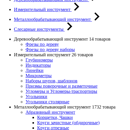
Измерительный инструмент
Металлообрабатывающий инструмент
Слесарные инструменты
Деревообрабатывающий инструмент
14 товаров
Фрезы по дереву
Фрезы по дереву наборы
Измерительный инструмент
26 товаров
Глубиномеры
Индикаторы
Линейки
Микрометры
Наборы щупов, шаблонов
Призмы поверочные и разметочные
Угломеры и Угломеры-траспортиры
Угольники
Угольники столярные
Металлообрабатывающий инструмент
1732 товара
Абразивный инструмент
Корщетки, Чашки
Круги зачистные (обдирочные)
Круги отрезные