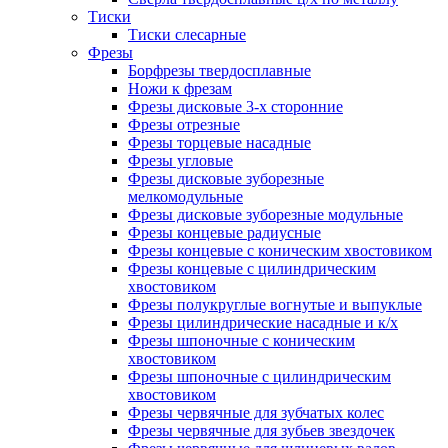
Тиски
Тиски слесарные
Фрезы
Борфрезы твердосплавные
Ножи к фрезам
Фрезы дисковые 3-х сторонние
Фрезы отрезные
Фрезы торцевые насадные
Фрезы угловые
Фрезы дисковые зуборезные
мелкомодульные
Фрезы дисковые зуборезные модульные
Фрезы концевые радиусные
Фрезы концевые с коническим хвостовиком
Фрезы концевые с цилиндрическим
хвостовиком
Фрезы полукруглые вогнутые и выпуклые
Фрезы цилиндрические насадные и к/х
Фрезы шпоночные с коническим
хвостовиком
Фрезы шпоночные с цилиндрическим
хвостовиком
Фрезы червячные для зубчатых колес
Фрезы червячные для зубьев звездочек