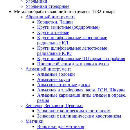
Угольники
Угольники столярные
Металлообрабатывающий инструмент
1732 товара
Абразивный инструмент
Корщетки, Чашки
Круги зачистные (обдирочные)
Круги отрезные
Круги шлифовальные лепестковые
радиальные КЛ
Круги шлифовальные лепестковые
радиальные КЛО
Круги шлифовальные ПП прямого профиля
Приспособления для правки кругов
Алмазный инструмент
Алмазные головки
Алмазные круги
Алмазные отрезные диски
Алмазная и эльборовая паста, ГОИ, Шкурка
Алмазные карандаши,иглы,алмазы в оправе,
резцы
Зенкеры, Зенковки, Цековки
Зенковки с коническим хвостовиком
Зенковки с цилиндрическим хвостовиком
Метчики
Воротоки для метчиков