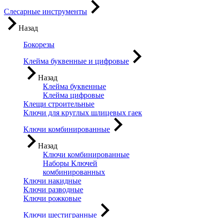
Слесарные инструменты
Назад
Бокорезы
Клейма буквенные и цифровые
Назад
Клейма буквенные
Клейма цифровые
Клещи строительные
Ключи для круглых шлицевых гаек
Ключи комбинированные
Назад
Ключи комбинированные
Наборы Ключей
комбинированных
Ключи накидные
Ключи разводные
Ключи рожковые
Ключи шестигранные