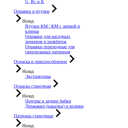
G, Rc и K
Оправки и втулки
Назад
Втулки КМ / КМ с лапкой и
клинья
Оправки для насадных
зенкеров и развёрток
Оправки переходные для
сверлильных патронов
Оснаска и приспособление
Назад
Экстракторы
Оснаска станочная
Назад
Центры и задние бабки
Державки (накатки) и ролики
Патроны станочные
Назад