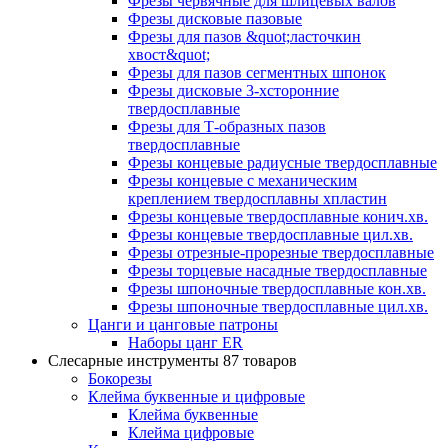
Фрезы червячные для шлицевых валов
Фрезы дисковые пазовые
Фрезы для пазов &quot;ласточкин
хвост&quot;
Фрезы для пазов сегментных шпонок
Фрезы дисковые 3-хсторонние
твердосплавные
Фрезы для Т-образных пазов
твердосплавные
Фрезы концевые радиусные твердосплавные
Фрезы концевые с механическим
креплением твердосплавны хпластин
Фрезы концевые твердосплавные конич.хв.
Фрезы концевые твердосплавные цил.хв.
Фрезы отрезные-прорезные твердосплавные
Фрезы торцевые насадные твердосплавные
Фрезы шпоночные твердосплавные кон.хв.
Фрезы шпоночные твердосплавные цил.хв.
Цанги и цанговые патроны
Наборы цанг ER
Слесарные инструменты
87 товаров
Бокорезы
Клейма буквенные и цифровые
Клейма буквенные
Клейма цифровые