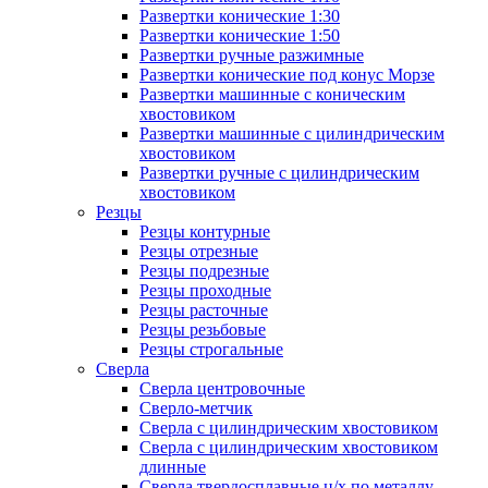
Развертки конические 1:30
Развертки конические 1:50
Развертки ручные разжимные
Развертки конические под конус Морзе
Развертки машинные с коническим
хвостовиком
Развертки машинные с цилиндрическим
хвостовиком
Развертки ручные с цилиндрическим
хвостовиком
Резцы
Резцы контурные
Резцы отрезные
Резцы подрезные
Резцы проходные
Резцы расточные
Резцы резьбовые
Резцы строгальные
Сверла
Сверла центровочные
Сверло-метчик
Сверла с цилиндрическим хвостовиком
Сверла с цилиндрическим хвостовиком
длинные
Сверла твердосплавные ц/х по металлу