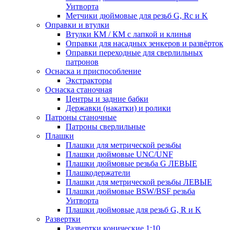
Уитворта
Метчики дюймовые для резьб G, Rc и K
Оправки и втулки
Втулки КМ / КМ с лапкой и клинья
Оправки для насадных зенкеров и развёрток
Оправки переходные для сверлильных
патронов
Оснаска и приспособление
Экстракторы
Оснаска станочная
Центры и задние бабки
Державки (накатки) и ролики
Патроны станочные
Патроны сверлильные
Плашки
Плашки для метрической резьбы
Плашки дюймовые UNC/UNF
Плашки дюймовые резьба G ЛЕВЫЕ
Плашкодержатели
Плашки для метрической резьбы ЛЕВЫЕ
Плашки дюймовые BSW/BSF резьба
Уитворта
Плашки дюймовые для резьб G, R и K
Развертки
Развертки конические 1:10