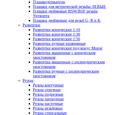
Плашкодержатели
Плашки для метрической резьбы ЛЕВЫЕ
Плашки дюймовые BSW/BSF резьба
Уитворта
Плашки дюймовые для резьб G, R и K
Развертки
Развертки конические 1:10
Развертки конические 1:30
Развертки конические 1:50
Развертки ручные разжимные
Развертки конические под конус Морзе
Развертки машинные с коническим
хвостовиком
Развертки машинные с цилиндрическим
хвостовиком
Развертки ручные с цилиндрическим
хвостовиком
Резцы
Резцы контурные
Резцы отрезные
Резцы подрезные
Резцы проходные
Резцы расточные
Резцы резьбовые
Резцы строгальные