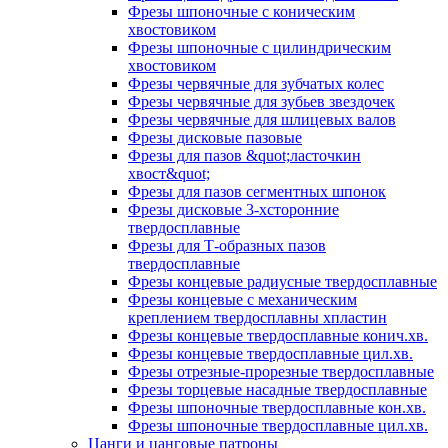
Фрезы шпоночные с коническим
хвостовиком
Фрезы шпоночные с цилиндрическим
хвостовиком
Фрезы червячные для зубчатых колес
Фрезы червячные для зубьев звездочек
Фрезы червячные для шлицевых валов
Фрезы дисковые пазовые
Фрезы для пазов &quot;ласточкин
хвост&quot;
Фрезы для пазов сегментных шпонок
Фрезы дисковые 3-хсторонние
твердосплавные
Фрезы для Т-образных пазов
твердосплавные
Фрезы концевые радиусные твердосплавные
Фрезы концевые с механическим
креплением твердосплавны хпластин
Фрезы концевые твердосплавные конич.хв.
Фрезы концевые твердосплавные цил.хв.
Фрезы отрезные-прорезные твердосплавные
Фрезы торцевые насадные твердосплавные
Фрезы шпоночные твердосплавные кон.хв.
Фрезы шпоночные твердосплавные цил.хв.
Цанги и цанговые патроны