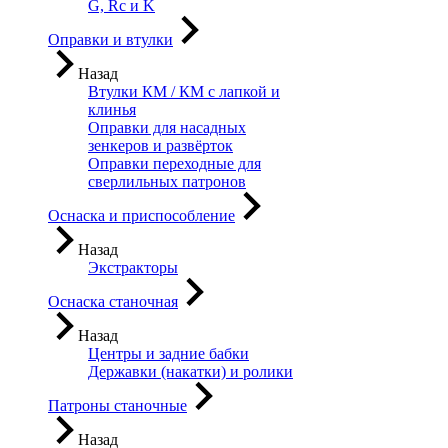
G, Rc и K
Оправки и втулки
Назад
Втулки КМ / КМ с лапкой и
клинья
Оправки для насадных
зенкеров и развёрток
Оправки переходные для
сверлильных патронов
Оснаска и приспособление
Назад
Экстракторы
Оснаска станочная
Назад
Центры и задние бабки
Державки (накатки) и ролики
Патроны станочные
Назад