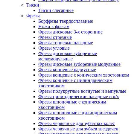
Тиски
Тиски слесарные
Фрезы
Борфрезы твердосплавные
Ножи к фрезам
Фрезы дисковые 3-х сторонние
Фрезы отрезные
Фрезы торцевые насадные
Фрезы угловые
Фрезы дисковые зуборезные
мелкомодульные
Фрезы дисковые зуборезные модульные
Фрезы концевые радиусные
Фрезы концевые с коническим хвостовиком
Фрезы концевые с цилиндрическим
хвостовиком
Фрезы полукруглые вогнутые и выпуклые
Фрезы цилиндрические насадные и к/х
Фрезы шпоночные с коническим
хвостовиком
Фрезы шпоночные с цилиндрическим
хвостовиком
Фрезы червячные для зубчатых колес
Фрезы червячные для зубьев звездочек