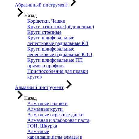
Абразивный инструмент
Назад
Корщетки, Чашки
Круги зачистные (обдирочные)
Круги отрезные
Круги шлифовальные
лепестковые радиальные КЛ
Круги шлифовальные
лепестковые радиальные КЛО
Круги шлифовальные ПП
прямого профиля
Приспособления для правки
кругов
Алмазный инструмент
Назад
Алмазные головки
Алмазные круги
Алмазные отрезные диски
Алмазная и эльборовая паста,
ГОИ, Шкурка
Алмазные
карандаши,иглы,алмазы в