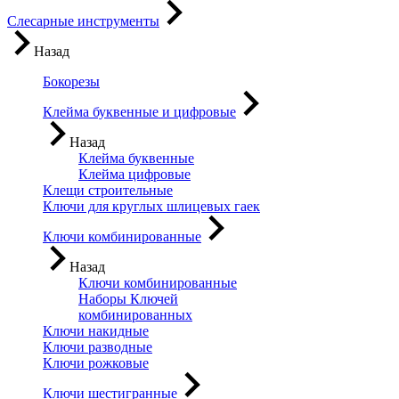
Слесарные инструменты
Назад
Бокорезы
Клейма буквенные и цифровые
Назад
Клейма буквенные
Клейма цифровые
Клещи строительные
Ключи для круглых шлицевых гаек
Ключи комбинированные
Назад
Ключи комбинированные
Наборы Ключей
комбинированных
Ключи накидные
Ключи разводные
Ключи рожковые
Ключи шестигранные