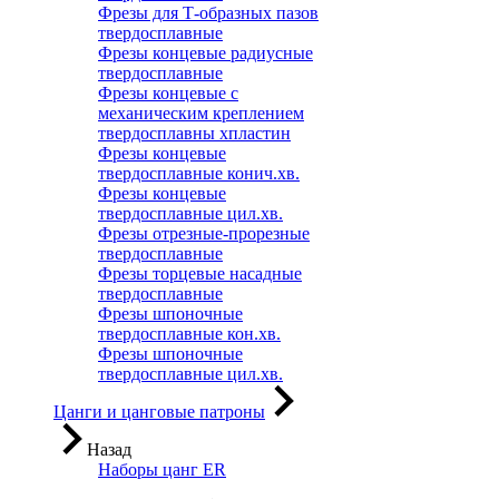
Фрезы для Т-образных пазов
твердосплавные
Фрезы концевые радиусные
твердосплавные
Фрезы концевые с
механическим креплением
твердосплавны хпластин
Фрезы концевые
твердосплавные конич.хв.
Фрезы концевые
твердосплавные цил.хв.
Фрезы отрезные-прорезные
твердосплавные
Фрезы торцевые насадные
твердосплавные
Фрезы шпоночные
твердосплавные кон.хв.
Фрезы шпоночные
твердосплавные цил.хв.
Цанги и цанговые патроны
Назад
Наборы цанг ER