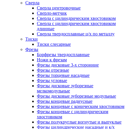
Сверла
Сверла центровочные
Сверло-метчик
Сверла с цилиндрическим хвостовиком
Сверла с цилиндрическим хвостовиком
длинные
Сверла твердосплавные ц/х по металлу
Тиски
Тиски слесарные
Фрезы
Борфрезы твердосплавные
Ножи к фрезам
Фрезы дисковые 3-х сторонние
Фрезы отрезные
Фрезы торцевые насадные
Фрезы угловые
Фрезы дисковые зуборезные
мелкомодульные
Фрезы дисковые зуборезные модульные
Фрезы концевые радиусные
Фрезы концевые с коническим хвостовиком
Фрезы концевые с цилиндрическим
хвостовиком
Фрезы полукруглые вогнутые и выпуклые
Фрезы цилиндрические насадные и к/х