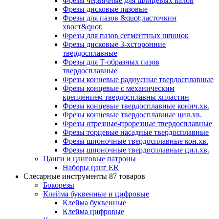
Фрезы червячные для шлицевых валов
Фрезы дисковые пазовые
Фрезы для пазов &quot;ласточкин
хвост&quot;
Фрезы для пазов сегментных шпонок
Фрезы дисковые 3-хсторонние
твердосплавные
Фрезы для Т-образных пазов
твердосплавные
Фрезы концевые радиусные твердосплавные
Фрезы концевые с механическим
креплением твердосплавны хпластин
Фрезы концевые твердосплавные конич.хв.
Фрезы концевые твердосплавные цил.хв.
Фрезы отрезные-прорезные твердосплавные
Фрезы торцевые насадные твердосплавные
Фрезы шпоночные твердосплавные кон.хв.
Фрезы шпоночные твердосплавные цил.хв.
Цанги и цанговые патроны
Наборы цанг ER
Слесарные инструменты
87 товаров
Бокорезы
Клейма буквенные и цифровые
Клейма буквенные
Клейма цифровые