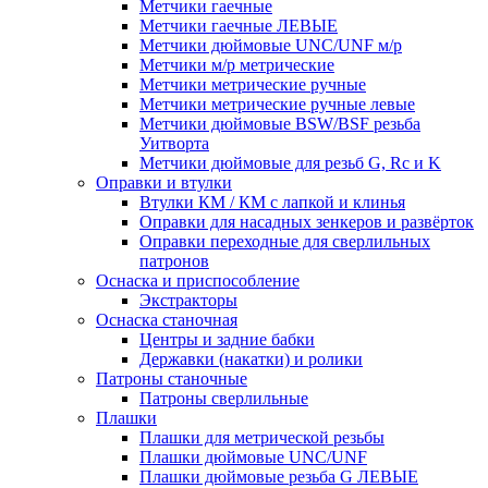
Метчики гаечные
Метчики гаечные ЛЕВЫЕ
Метчики дюймовые UNC/UNF м/р
Метчики м/р метрические
Метчики метрические ручные
Метчики метрические ручные левые
Метчики дюймовые BSW/BSF резьба
Уитворта
Метчики дюймовые для резьб G, Rc и K
Оправки и втулки
Втулки КМ / КМ с лапкой и клинья
Оправки для насадных зенкеров и развёрток
Оправки переходные для сверлильных
патронов
Оснаска и приспособление
Экстракторы
Оснаска станочная
Центры и задние бабки
Державки (накатки) и ролики
Патроны станочные
Патроны сверлильные
Плашки
Плашки для метрической резьбы
Плашки дюймовые UNC/UNF
Плашки дюймовые резьба G ЛЕВЫЕ