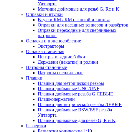
Уитворта
Метчики дюймовые для резьб G, Rc и K
Оправки и втулки
Втулки КМ / КМ с лапкой и клинья
Оправки для насадных зенкеров и развёрток
Оправки переходные для сверлильных
патронов
Оснаска и приспособление
Экстракторы
Оснаска станочная
Центры и задние бабки
Державки (накатки) и ролики
Патроны станочные
Патроны сверлильные
Плашки
Плашки для метрической резьбы
Плашки дюймовые UNC/UNF
Плашки дюймовые резьба G ЛЕВЫЕ
Плашкодержатели
Плашки для метрической резьбы ЛЕВЫЕ
Плашки дюймовые BSW/BSF резьба
Уитворта
Плашки дюймовые для резьб G, R и K
Развертки
Развертки конические 1:10