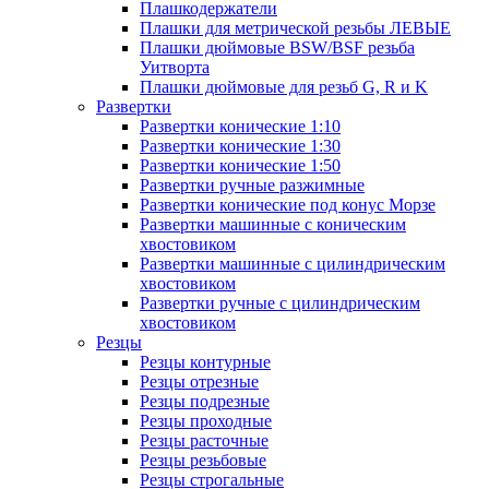
Плашкодержатели
Плашки для метрической резьбы ЛЕВЫЕ
Плашки дюймовые BSW/BSF резьба
Уитворта
Плашки дюймовые для резьб G, R и K
Развертки
Развертки конические 1:10
Развертки конические 1:30
Развертки конические 1:50
Развертки ручные разжимные
Развертки конические под конус Морзе
Развертки машинные с коническим
хвостовиком
Развертки машинные с цилиндрическим
хвостовиком
Развертки ручные с цилиндрическим
хвостовиком
Резцы
Резцы контурные
Резцы отрезные
Резцы подрезные
Резцы проходные
Резцы расточные
Резцы резьбовые
Резцы строгальные