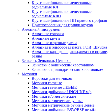
Круги шлифовальные лепестковые
радиальные КЛ
Круги шлифовальные лепестковые
радиальные КЛО
Круги шлифовальные ПП прямого профиля
Приспособления для правки кругов
Алмазный инструмент
Алмазные головки
Алмазные круги
Алмазные отрезные диски
Алмазная и эльборовая паста, ГОИ, Шкурка
Алмазные карандаши,иглы,алмазы в оправе,
резцы
Зенкеры, Зенковки, Цековки
Зенковки с коническим хвостовиком
Зенковки с цилиндрическим хвостовиком
Метчики
Воротоки для метчиков
Метчики гаечные
Метчики гаечные ЛЕВЫЕ
Метчики дюймовые UNC/UNF м/р
Метчики м/р метрические
Метчики метрические ручные
Метчики метрические ручные левые
Метчики дюймовые BSW/BSF резьба