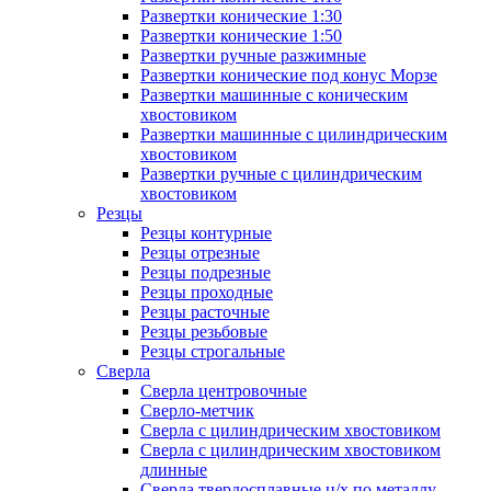
Развертки конические 1:30
Развертки конические 1:50
Развертки ручные разжимные
Развертки конические под конус Морзе
Развертки машинные с коническим
хвостовиком
Развертки машинные с цилиндрическим
хвостовиком
Развертки ручные с цилиндрическим
хвостовиком
Резцы
Резцы контурные
Резцы отрезные
Резцы подрезные
Резцы проходные
Резцы расточные
Резцы резьбовые
Резцы строгальные
Сверла
Сверла центровочные
Сверло-метчик
Сверла с цилиндрическим хвостовиком
Сверла с цилиндрическим хвостовиком
длинные
Сверла твердосплавные ц/х по металлу