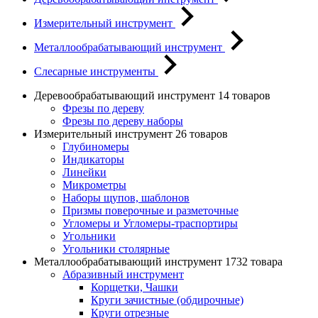
Измерительный инструмент
Металлообрабатывающий инструмент
Слесарные инструменты
Деревообрабатывающий инструмент
14 товаров
Фрезы по дереву
Фрезы по дереву наборы
Измерительный инструмент
26 товаров
Глубиномеры
Индикаторы
Линейки
Микрометры
Наборы щупов, шаблонов
Призмы поверочные и разметочные
Угломеры и Угломеры-траспортиры
Угольники
Угольники столярные
Металлообрабатывающий инструмент
1732 товара
Абразивный инструмент
Корщетки, Чашки
Круги зачистные (обдирочные)
Круги отрезные