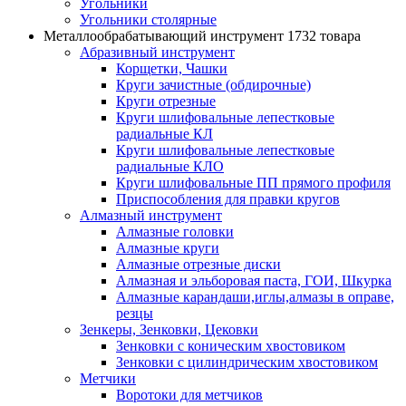
Угольники
Угольники столярные
Металлообрабатывающий инструмент
1732 товара
Абразивный инструмент
Корщетки, Чашки
Круги зачистные (обдирочные)
Круги отрезные
Круги шлифовальные лепестковые
радиальные КЛ
Круги шлифовальные лепестковые
радиальные КЛО
Круги шлифовальные ПП прямого профиля
Приспособления для правки кругов
Алмазный инструмент
Алмазные головки
Алмазные круги
Алмазные отрезные диски
Алмазная и эльборовая паста, ГОИ, Шкурка
Алмазные карандаши,иглы,алмазы в оправе,
резцы
Зенкеры, Зенковки, Цековки
Зенковки с коническим хвостовиком
Зенковки с цилиндрическим хвостовиком
Метчики
Воротоки для метчиков