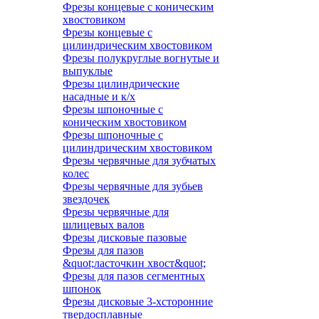
Фрезы концевые с коническим
хвостовиком
Фрезы концевые с
цилиндрическим хвостовиком
Фрезы полукруглые вогнутые и
выпуклые
Фрезы цилиндрические
насадные и к/х
Фрезы шпоночные с
коническим хвостовиком
Фрезы шпоночные с
цилиндрическим хвостовиком
Фрезы червячные для зубчатых
колес
Фрезы червячные для зубьев
звездочек
Фрезы червячные для
шлицевых валов
Фрезы дисковые пазовые
Фрезы для пазов
&quot;ласточкин хвост&quot;
Фрезы для пазов сегментных
шпонок
Фрезы дисковые 3-хсторонние
твердосплавные