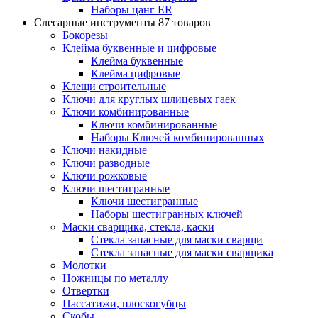
Наборы цанг ER
Слесарные инструменты
87 товаров
Бокорезы
Клейма буквенные и цифровые
Клейма буквенные
Клейма цифровые
Клещи строительные
Ключи для круглых шлицевых гаек
Ключи комбинированные
Ключи комбинированные
Наборы Ключей комбинированных
Ключи накидные
Ключи разводные
Ключи рожковые
Ключи шестигранные
Ключи шестигранные
Наборы шестигранных ключей
Маски сварщика, стекла, каски
Стекла запасные для маски сварщи
Стекла запасные для маски сварщика
Молотки
Ножницы по металлу
Отвертки
Пассатижи, плоскогубцы
Скобы