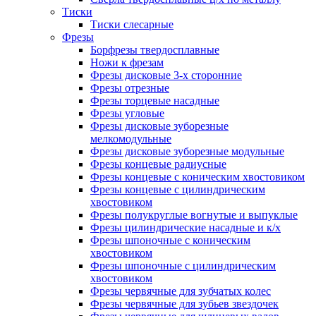
Тиски
Тиски слесарные
Фрезы
Борфрезы твердосплавные
Ножи к фрезам
Фрезы дисковые 3-х сторонние
Фрезы отрезные
Фрезы торцевые насадные
Фрезы угловые
Фрезы дисковые зуборезные
мелкомодульные
Фрезы дисковые зуборезные модульные
Фрезы концевые радиусные
Фрезы концевые с коническим хвостовиком
Фрезы концевые с цилиндрическим
хвостовиком
Фрезы полукруглые вогнутые и выпуклые
Фрезы цилиндрические насадные и к/х
Фрезы шпоночные с коническим
хвостовиком
Фрезы шпоночные с цилиндрическим
хвостовиком
Фрезы червячные для зубчатых колес
Фрезы червячные для зубьев звездочек