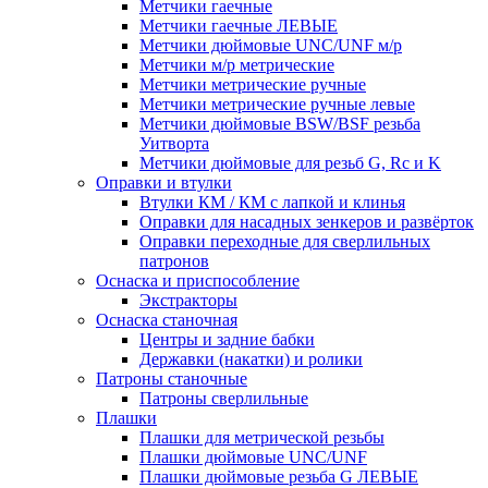
Метчики гаечные
Метчики гаечные ЛЕВЫЕ
Метчики дюймовые UNC/UNF м/р
Метчики м/р метрические
Метчики метрические ручные
Метчики метрические ручные левые
Метчики дюймовые BSW/BSF резьба
Уитворта
Метчики дюймовые для резьб G, Rc и K
Оправки и втулки
Втулки КМ / КМ с лапкой и клинья
Оправки для насадных зенкеров и развёрток
Оправки переходные для сверлильных
патронов
Оснаска и приспособление
Экстракторы
Оснаска станочная
Центры и задние бабки
Державки (накатки) и ролики
Патроны станочные
Патроны сверлильные
Плашки
Плашки для метрической резьбы
Плашки дюймовые UNC/UNF
Плашки дюймовые резьба G ЛЕВЫЕ