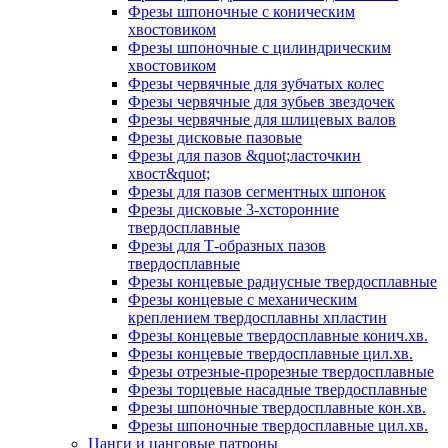
Фрезы шпоночные с коническим
хвостовиком
Фрезы шпоночные с цилиндрическим
хвостовиком
Фрезы червячные для зубчатых колес
Фрезы червячные для зубьев звездочек
Фрезы червячные для шлицевых валов
Фрезы дисковые пазовые
Фрезы для пазов &quot;ласточкин
хвост&quot;
Фрезы для пазов сегментных шпонок
Фрезы дисковые 3-хсторонние
твердосплавные
Фрезы для Т-образных пазов
твердосплавные
Фрезы концевые радиусные твердосплавные
Фрезы концевые с механическим
креплением твердосплавны хпластин
Фрезы концевые твердосплавные конич.хв.
Фрезы концевые твердосплавные цил.хв.
Фрезы отрезные-прорезные твердосплавные
Фрезы торцевые насадные твердосплавные
Фрезы шпоночные твердосплавные кон.хв.
Фрезы шпоночные твердосплавные цил.хв.
Цанги и цанговые патроны