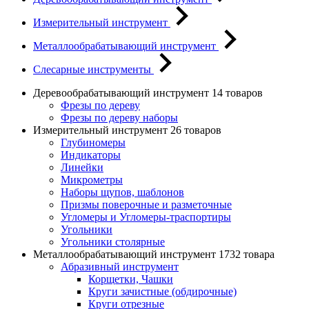
Измерительный инструмент
Металлообрабатывающий инструмент
Слесарные инструменты
Деревообрабатывающий инструмент
14 товаров
Фрезы по дереву
Фрезы по дереву наборы
Измерительный инструмент
26 товаров
Глубиномеры
Индикаторы
Линейки
Микрометры
Наборы щупов, шаблонов
Призмы поверочные и разметочные
Угломеры и Угломеры-траспортиры
Угольники
Угольники столярные
Металлообрабатывающий инструмент
1732 товара
Абразивный инструмент
Корщетки, Чашки
Круги зачистные (обдирочные)
Круги отрезные