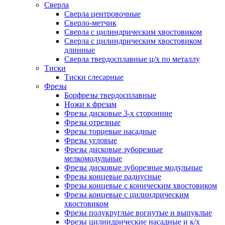
Сверла
Сверла центровочные
Сверло-метчик
Сверла с цилиндрическим хвостовиком
Сверла с цилиндрическим хвостовиком
длинные
Сверла твердосплавные ц/х по металлу
Тиски
Тиски слесарные
Фрезы
Борфрезы твердосплавные
Ножи к фрезам
Фрезы дисковые 3-х сторонние
Фрезы отрезные
Фрезы торцевые насадные
Фрезы угловые
Фрезы дисковые зуборезные
мелкомодульные
Фрезы дисковые зуборезные модульные
Фрезы концевые радиусные
Фрезы концевые с коническим хвостовиком
Фрезы концевые с цилиндрическим
хвостовиком
Фрезы полукруглые вогнутые и выпуклые
Фрезы цилиндрические насадные и к/х