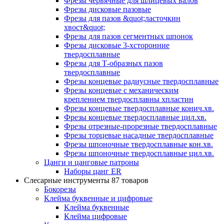
Фрезы червячные для шлицевых валов
Фрезы дисковые пазовые
Фрезы для пазов &quot;ласточкин
хвост&quot;
Фрезы для пазов сегментных шпонок
Фрезы дисковые 3-хсторонние
твердосплавные
Фрезы для Т-образных пазов
твердосплавные
Фрезы концевые радиусные твердосплавные
Фрезы концевые с механическим
креплением твердосплавны хпластин
Фрезы концевые твердосплавные конич.хв.
Фрезы концевые твердосплавные цил.хв.
Фрезы отрезные-прорезные твердосплавные
Фрезы торцевые насадные твердосплавные
Фрезы шпоночные твердосплавные кон.хв.
Фрезы шпоночные твердосплавные цил.хв.
Цанги и цанговые патроны
Наборы цанг ER
Слесарные инструменты
87 товаров
Бокорезы
Клейма буквенные и цифровые
Клейма буквенные
Клейма цифровые