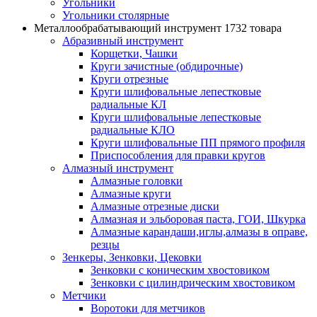
Угольники
Угольники столярные
Металлообрабатывающий инструмент
1732 товара
Абразивный инструмент
Корщетки, Чашки
Круги зачистные (обдирочные)
Круги отрезные
Круги шлифовальные лепестковые
радиальные КЛ
Круги шлифовальные лепестковые
радиальные КЛО
Круги шлифовальные ПП прямого профиля
Приспособления для правки кругов
Алмазный инструмент
Алмазные головки
Алмазные круги
Алмазные отрезные диски
Алмазная и эльборовая паста, ГОИ, Шкурка
Алмазные карандаши,иглы,алмазы в оправе,
резцы
Зенкеры, Зенковки, Цековки
Зенковки с коническим хвостовиком
Зенковки с цилиндрическим хвостовиком
Метчики
Воротоки для метчиков