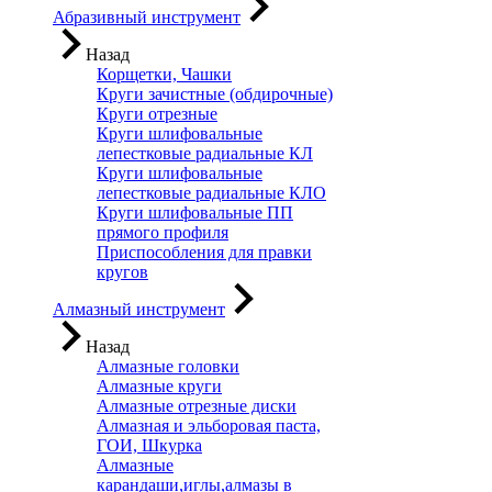
Абразивный инструмент
Назад
Корщетки, Чашки
Круги зачистные (обдирочные)
Круги отрезные
Круги шлифовальные
лепестковые радиальные КЛ
Круги шлифовальные
лепестковые радиальные КЛО
Круги шлифовальные ПП
прямого профиля
Приспособления для правки
кругов
Алмазный инструмент
Назад
Алмазные головки
Алмазные круги
Алмазные отрезные диски
Алмазная и эльборовая паста,
ГОИ, Шкурка
Алмазные
карандаши,иглы,алмазы в