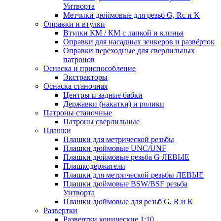
Уитворта
Метчики дюймовые для резьб G, Rc и K
Оправки и втулки
Втулки КМ / КМ с лапкой и клинья
Оправки для насадных зенкеров и развёрток
Оправки переходные для сверлильных
патронов
Оснаска и приспособление
Экстракторы
Оснаска станочная
Центры и задние бабки
Державки (накатки) и ролики
Патроны станочные
Патроны сверлильные
Плашки
Плашки для метрической резьбы
Плашки дюймовые UNC/UNF
Плашки дюймовые резьба G ЛЕВЫЕ
Плашкодержатели
Плашки для метрической резьбы ЛЕВЫЕ
Плашки дюймовые BSW/BSF резьба
Уитворта
Плашки дюймовые для резьб G, R и K
Развертки
Развертки конические 1:10