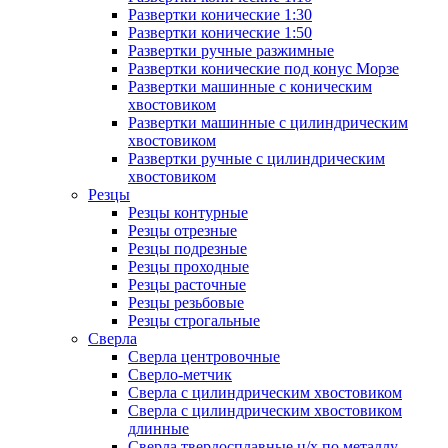
Развертки конические 1:30
Развертки конические 1:50
Развертки ручные разжимные
Развертки конические под конус Морзе
Развертки машинные с коническим
хвостовиком
Развертки машинные с цилиндрическим
хвостовиком
Развертки ручные с цилиндрическим
хвостовиком
Резцы
Резцы контурные
Резцы отрезные
Резцы подрезные
Резцы проходные
Резцы расточные
Резцы резьбовые
Резцы строгальные
Сверла
Сверла центровочные
Сверло-метчик
Сверла с цилиндрическим хвостовиком
Сверла с цилиндрическим хвостовиком
длинные
Сверла твердосплавные ц/х по металлу