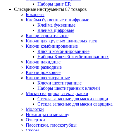
Наборы цанг ER
Слесарные инструменты
87 товаров
Бокорезы
Клейма буквенные и цифровые
Клейма буквенные
Клейма цифровые
Клещи строительные
Ключи для круглых шлицевых гаек
Ключи комбинированные
Ключи комбинированные
Наборы Ключей комбинированных
Ключи накидные
Ключи разводные
Ключи рожковые
Ключи шестигранные
Ключи шестигранные
Наборы шестигранных ключей
Маски сварщика, стекла, каски
Стекла запасные для маски сварщи
Стекла запасные для маски сварщика
Молотки
Ножницы по металлу
Отвертки
Пассатижи, плоскогубцы
Скобы