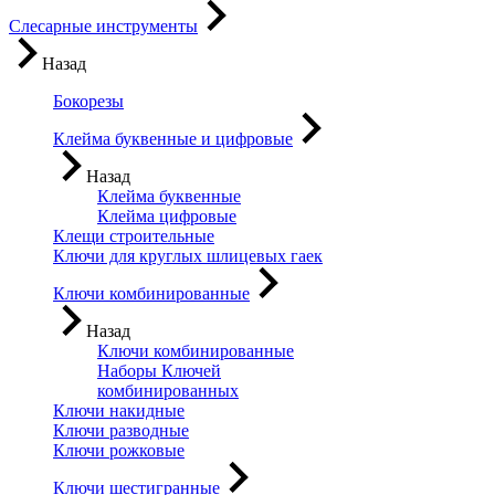
Слесарные инструменты
Назад
Бокорезы
Клейма буквенные и цифровые
Назад
Клейма буквенные
Клейма цифровые
Клещи строительные
Ключи для круглых шлицевых гаек
Ключи комбинированные
Назад
Ключи комбинированные
Наборы Ключей
комбинированных
Ключи накидные
Ключи разводные
Ключи рожковые
Ключи шестигранные