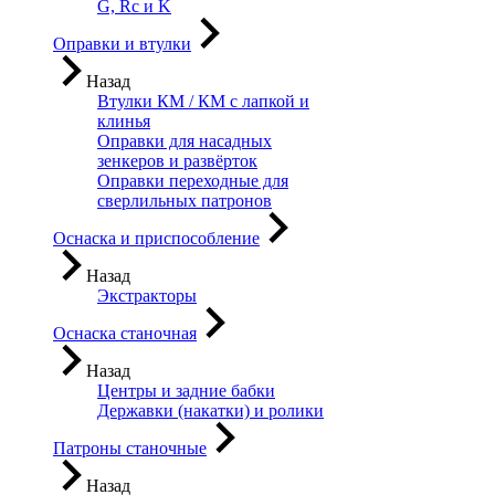
G, Rc и K
Оправки и втулки
Назад
Втулки КМ / КМ с лапкой и
клинья
Оправки для насадных
зенкеров и развёрток
Оправки переходные для
сверлильных патронов
Оснаска и приспособление
Назад
Экстракторы
Оснаска станочная
Назад
Центры и задние бабки
Державки (накатки) и ролики
Патроны станочные
Назад