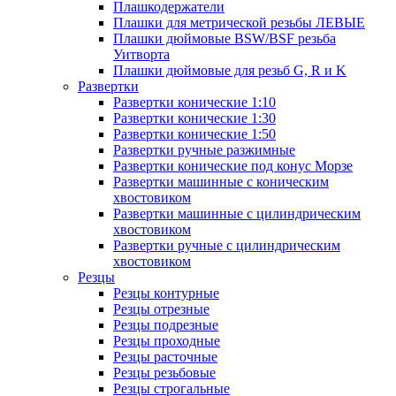
Плашкодержатели
Плашки для метрической резьбы ЛЕВЫЕ
Плашки дюймовые BSW/BSF резьба
Уитворта
Плашки дюймовые для резьб G, R и K
Развертки
Развертки конические 1:10
Развертки конические 1:30
Развертки конические 1:50
Развертки ручные разжимные
Развертки конические под конус Морзе
Развертки машинные с коническим
хвостовиком
Развертки машинные с цилиндрическим
хвостовиком
Развертки ручные с цилиндрическим
хвостовиком
Резцы
Резцы контурные
Резцы отрезные
Резцы подрезные
Резцы проходные
Резцы расточные
Резцы резьбовые
Резцы строгальные