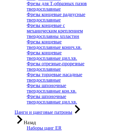
Фрезы для Т-образных пазов
твердосплавные
Фрезы концевые радиусные
твердосплавные
Фрезы концевые с
механическим креплением
твердосплавны хпластин
Фрезы концевые
твердосплавные конич.хв.
Фрезы концевые
твердосплавные цил.хв.
Фрезы отрезные-прорезные
твердосплавные
Фрезы торцевые насадные
твердосплавные
Фрезы шпоночные
твердосплавные кон.хв.
Фрезы шпоночные
твердосплавные цил.хв.
Цанги и цанговые патроны
Назад
Наборы цанг ER