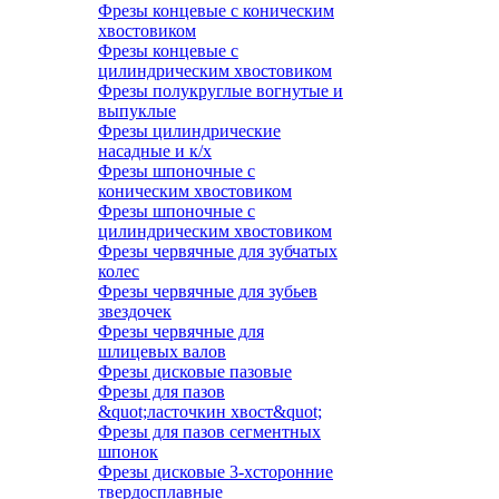
Фрезы концевые с коническим
хвостовиком
Фрезы концевые с
цилиндрическим хвостовиком
Фрезы полукруглые вогнутые и
выпуклые
Фрезы цилиндрические
насадные и к/х
Фрезы шпоночные с
коническим хвостовиком
Фрезы шпоночные с
цилиндрическим хвостовиком
Фрезы червячные для зубчатых
колес
Фрезы червячные для зубьев
звездочек
Фрезы червячные для
шлицевых валов
Фрезы дисковые пазовые
Фрезы для пазов
&quot;ласточкин хвост&quot;
Фрезы для пазов сегментных
шпонок
Фрезы дисковые 3-хсторонние
твердосплавные