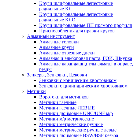
Круги шлифовальные лепестковые
радиальные КЛ
Круги шлифовальные лепестковые
радиальные КЛО
Круги шлифовальные ПП прямого профиля
Приспособления для правки кругов
Алмазный инструмент
Алмазные головки
Алмазные круги
Алмазные отрезные диски
Алмазная и эльборовая паста, ГОИ, Шкурка
Алмазные карандаши,иглы,алмазы в оправе,
резцы
Зенкеры, Зенковки, Цековки
Зенковки с коническим хвостовиком
Зенковки с цилиндрическим хвостовиком
Метчики
Воротоки для метчиков
Метчики гаечные
Метчики гаечные ЛЕВЫЕ
Метчики дюймовые UNC/UNF м/р
Метчики м/р метрические
Метчики метрические ручные
Метчики метрические ручные левые
Метчики дюймовые BSW/BSF резьба