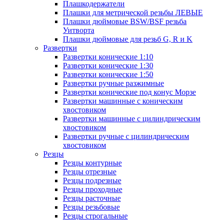
Плашкодержатели
Плашки для метрической резьбы ЛЕВЫЕ
Плашки дюймовые BSW/BSF резьба
Уитворта
Плашки дюймовые для резьб G, R и K
Развертки
Развертки конические 1:10
Развертки конические 1:30
Развертки конические 1:50
Развертки ручные разжимные
Развертки конические под конус Морзе
Развертки машинные с коническим
хвостовиком
Развертки машинные с цилиндрическим
хвостовиком
Развертки ручные с цилиндрическим
хвостовиком
Резцы
Резцы контурные
Резцы отрезные
Резцы подрезные
Резцы проходные
Резцы расточные
Резцы резьбовые
Резцы строгальные