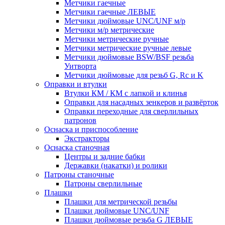
Метчики гаечные
Метчики гаечные ЛЕВЫЕ
Метчики дюймовые UNC/UNF м/р
Метчики м/р метрические
Метчики метрические ручные
Метчики метрические ручные левые
Метчики дюймовые BSW/BSF резьба
Уитворта
Метчики дюймовые для резьб G, Rc и K
Оправки и втулки
Втулки КМ / КМ с лапкой и клинья
Оправки для насадных зенкеров и развёрток
Оправки переходные для сверлильных
патронов
Оснаска и приспособление
Экстракторы
Оснаска станочная
Центры и задние бабки
Державки (накатки) и ролики
Патроны станочные
Патроны сверлильные
Плашки
Плашки для метрической резьбы
Плашки дюймовые UNC/UNF
Плашки дюймовые резьба G ЛЕВЫЕ