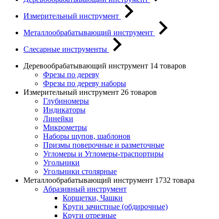
Измерительный инструмент
Металлообрабатывающий инструмент
Слесарные инструменты
Деревообрабатывающий инструмент
14 товаров
Фрезы по дереву
Фрезы по дереву наборы
Измерительный инструмент
26 товаров
Глубиномеры
Индикаторы
Линейки
Микрометры
Наборы щупов, шаблонов
Призмы поверочные и разметочные
Угломеры и Угломеры-траспортиры
Угольники
Угольники столярные
Металлообрабатывающий инструмент
1732 товара
Абразивный инструмент
Корщетки, Чашки
Круги зачистные (обдирочные)
Круги отрезные