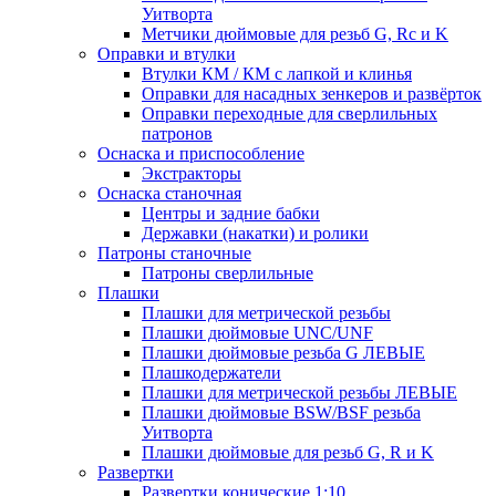
Уитворта
Метчики дюймовые для резьб G, Rc и K
Оправки и втулки
Втулки КМ / КМ с лапкой и клинья
Оправки для насадных зенкеров и развёрток
Оправки переходные для сверлильных
патронов
Оснаска и приспособление
Экстракторы
Оснаска станочная
Центры и задние бабки
Державки (накатки) и ролики
Патроны станочные
Патроны сверлильные
Плашки
Плашки для метрической резьбы
Плашки дюймовые UNC/UNF
Плашки дюймовые резьба G ЛЕВЫЕ
Плашкодержатели
Плашки для метрической резьбы ЛЕВЫЕ
Плашки дюймовые BSW/BSF резьба
Уитворта
Плашки дюймовые для резьб G, R и K
Развертки
Развертки конические 1:10