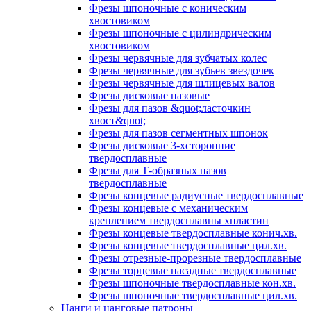
Фрезы шпоночные с коническим
хвостовиком
Фрезы шпоночные с цилиндрическим
хвостовиком
Фрезы червячные для зубчатых колес
Фрезы червячные для зубьев звездочек
Фрезы червячные для шлицевых валов
Фрезы дисковые пазовые
Фрезы для пазов &quot;ласточкин
хвост&quot;
Фрезы для пазов сегментных шпонок
Фрезы дисковые 3-хсторонние
твердосплавные
Фрезы для Т-образных пазов
твердосплавные
Фрезы концевые радиусные твердосплавные
Фрезы концевые с механическим
креплением твердосплавны хпластин
Фрезы концевые твердосплавные конич.хв.
Фрезы концевые твердосплавные цил.хв.
Фрезы отрезные-прорезные твердосплавные
Фрезы торцевые насадные твердосплавные
Фрезы шпоночные твердосплавные кон.хв.
Фрезы шпоночные твердосплавные цил.хв.
Цанги и цанговые патроны