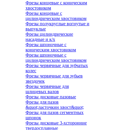
Фрезы концевые с коническим
хвостовиком
Фрезы концевые с
цилиндрическим хвостовиком
Фрезы полукруглые вогнутые и
выпуклые
Фрезы цилиндрические
насадные и к/х
Фрезы шпоночные с
коническим хвостовиком
Фрезы шпоночные с
цилиндрическим хвостовиком
Фрезы червячные для зубчатых
колес
Фрезы червячные для зубьев
звездочек
Фрезы червячные для
шлицевых валов
Фрезы дисковые пазовые
Фрезы для пазов
&quot;ласточкин хвост&quot;
Фрезы для пазов сегментных
шпонок
Фрезы дисковые 3-хсторонние
твердосплавные