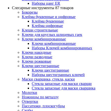
Наборы цанг ER
Слесарные инструменты
87 товаров
Бокорезы
Клейма буквенные и цифровые
Клейма буквенные
Клейма цифровые
Клещи строительные
Ключи для круглых шлицевых гаек
Ключи комбинированные
Ключи комбинированные
Наборы Ключей комбинированных
Ключи накидные
Ключи разводные
Ключи рожковые
Ключи шестигранные
Ключи шестигранные
Наборы шестигранных ключей
Маски сварщика, стекла, каски
Стекла запасные для маски сварщи
Стекла запасные для маски сварщика
Молотки
Ножницы по металлу
Отвертки
Пассатижи, плоскогубцы
Скобы