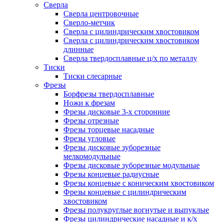
Сверла
Сверла центровочные
Сверло-метчик
Сверла с цилиндрическим хвостовиком
Сверла с цилиндрическим хвостовиком
длинные
Сверла твердосплавные ц/х по металлу
Тиски
Тиски слесарные
Фрезы
Борфрезы твердосплавные
Ножи к фрезам
Фрезы дисковые 3-х сторонние
Фрезы отрезные
Фрезы торцевые насадные
Фрезы угловые
Фрезы дисковые зуборезные
мелкомодульные
Фрезы дисковые зуборезные модульные
Фрезы концевые радиусные
Фрезы концевые с коническим хвостовиком
Фрезы концевые с цилиндрическим
хвостовиком
Фрезы полукруглые вогнутые и выпуклые
Фрезы цилиндрические насадные и к/х