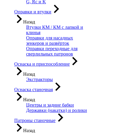
G, Rc и K
Оправки и втулки
Назад
Втулки КМ / КМ с лапкой и
клинья
Оправки для насадных
зенкеров и развёрток
Оправки переходные для
сверлильных патронов
Оснаска и приспособление
Назад
Экстракторы
Оснаска станочная
Назад
Центры и задние бабки
Державки (накатки) и ролики
Патроны станочные
Назад