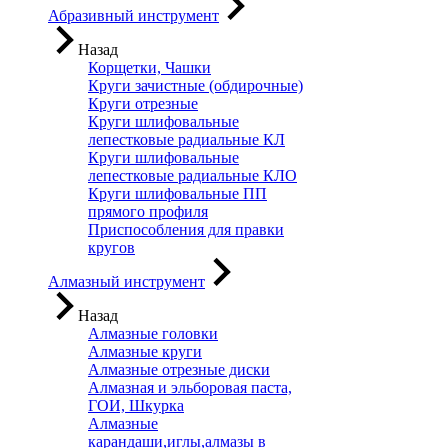
Абразивный инструмент
Назад
Корщетки, Чашки
Круги зачистные (обдирочные)
Круги отрезные
Круги шлифовальные
лепестковые радиальные КЛ
Круги шлифовальные
лепестковые радиальные КЛО
Круги шлифовальные ПП
прямого профиля
Приспособления для правки
кругов
Алмазный инструмент
Назад
Алмазные головки
Алмазные круги
Алмазные отрезные диски
Алмазная и эльборовая паста,
ГОИ, Шкурка
Алмазные
карандаши,иглы,алмазы в