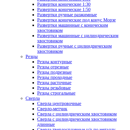
Развертки конические 1:30
Развертки конические 1:50
Развертки ручные разжимные
Развертки конические под конус Морзе
Развертки машинные с коническим
хвостовиком
Развертки машинные с цилиндрическим
хвостовиком
Развертки ручные с цилиндрическим
хвостовиком
Резцы
Резцы контурные
Резцы отрезные
Резцы подрезные
Резцы проходные
Резцы расточные
Резцы резьбовые
Резцы строгальные
Сверла
Сверла центровочные
Сверло-метчик
Сверла с цилиндрическим хвостовиком
Сверла с цилиндрическим хвостовиком
длинные
Сверла твердосплавные ц/х по металлу