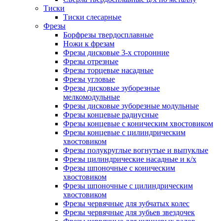
Тиски
Тиски слесарные
Фрезы
Борфрезы твердосплавные
Ножи к фрезам
Фрезы дисковые 3-х сторонние
Фрезы отрезные
Фрезы торцевые насадные
Фрезы угловые
Фрезы дисковые зуборезные
мелкомодульные
Фрезы дисковые зуборезные модульные
Фрезы концевые радиусные
Фрезы концевые с коническим хвостовиком
Фрезы концевые с цилиндрическим
хвостовиком
Фрезы полукруглые вогнутые и выпуклые
Фрезы цилиндрические насадные и к/х
Фрезы шпоночные с коническим
хвостовиком
Фрезы шпоночные с цилиндрическим
хвостовиком
Фрезы червячные для зубчатых колес
Фрезы червячные для зубьев звездочек