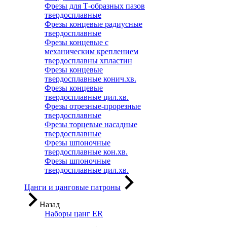
Фрезы для Т-образных пазов
твердосплавные
Фрезы концевые радиусные
твердосплавные
Фрезы концевые с
механическим креплением
твердосплавны хпластин
Фрезы концевые
твердосплавные конич.хв.
Фрезы концевые
твердосплавные цил.хв.
Фрезы отрезные-прорезные
твердосплавные
Фрезы торцевые насадные
твердосплавные
Фрезы шпоночные
твердосплавные кон.хв.
Фрезы шпоночные
твердосплавные цил.хв.
Цанги и цанговые патроны
Назад
Наборы цанг ER