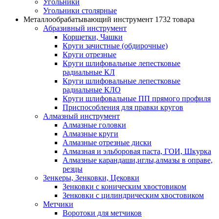
Угольники
Угольники столярные
Металлообрабатывающий инструмент
1732 товара
Абразивный инструмент
Корщетки, Чашки
Круги зачистные (обдирочные)
Круги отрезные
Круги шлифовальные лепестковые
радиальные КЛ
Круги шлифовальные лепестковые
радиальные КЛО
Круги шлифовальные ПП прямого профиля
Приспособления для правки кругов
Алмазный инструмент
Алмазные головки
Алмазные круги
Алмазные отрезные диски
Алмазная и эльборовая паста, ГОИ, Шкурка
Алмазные карандаши,иглы,алмазы в оправе,
резцы
Зенкеры, Зенковки, Цековки
Зенковки с коническим хвостовиком
Зенковки с цилиндрическим хвостовиком
Метчики
Воротоки для метчиков