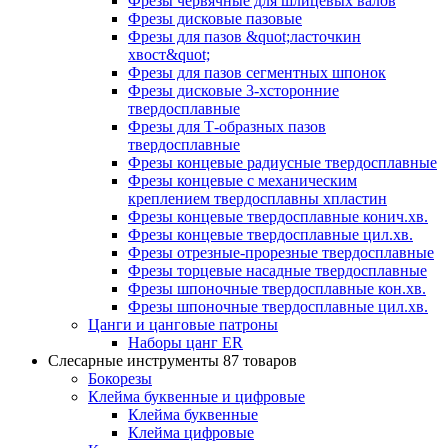
Фрезы червячные для шлицевых валов
Фрезы дисковые пазовые
Фрезы для пазов &quot;ласточкин
хвост&quot;
Фрезы для пазов сегментных шпонок
Фрезы дисковые 3-хсторонние
твердосплавные
Фрезы для Т-образных пазов
твердосплавные
Фрезы концевые радиусные твердосплавные
Фрезы концевые с механическим
креплением твердосплавны хпластин
Фрезы концевые твердосплавные конич.хв.
Фрезы концевые твердосплавные цил.хв.
Фрезы отрезные-прорезные твердосплавные
Фрезы торцевые насадные твердосплавные
Фрезы шпоночные твердосплавные кон.хв.
Фрезы шпоночные твердосплавные цил.хв.
Цанги и цанговые патроны
Наборы цанг ER
Слесарные инструменты
87 товаров
Бокорезы
Клейма буквенные и цифровые
Клейма буквенные
Клейма цифровые