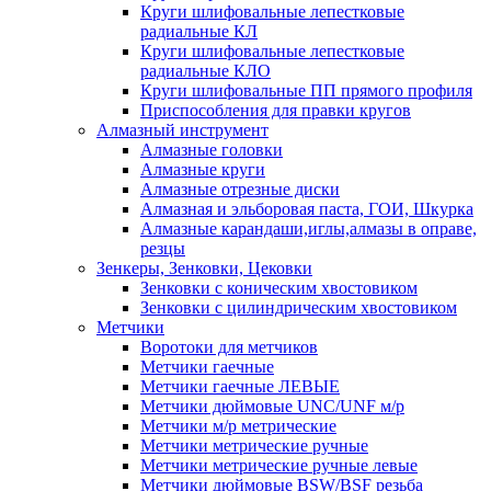
Круги шлифовальные лепестковые
радиальные КЛ
Круги шлифовальные лепестковые
радиальные КЛО
Круги шлифовальные ПП прямого профиля
Приспособления для правки кругов
Алмазный инструмент
Алмазные головки
Алмазные круги
Алмазные отрезные диски
Алмазная и эльборовая паста, ГОИ, Шкурка
Алмазные карандаши,иглы,алмазы в оправе,
резцы
Зенкеры, Зенковки, Цековки
Зенковки с коническим хвостовиком
Зенковки с цилиндрическим хвостовиком
Метчики
Воротоки для метчиков
Метчики гаечные
Метчики гаечные ЛЕВЫЕ
Метчики дюймовые UNC/UNF м/р
Метчики м/р метрические
Метчики метрические ручные
Метчики метрические ручные левые
Метчики дюймовые BSW/BSF резьба