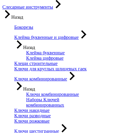
Слесарные инструменты
Назад
Бокорезы
Клейма буквенные и цифровые
Назад
Клейма буквенные
Клейма цифровые
Клещи строительные
Ключи для круглых шлицевых гаек
Ключи комбинированные
Назад
Ключи комбинированные
Наборы Ключей
комбинированных
Ключи накидные
Ключи разводные
Ключи рожковые
Ключи шестигранные