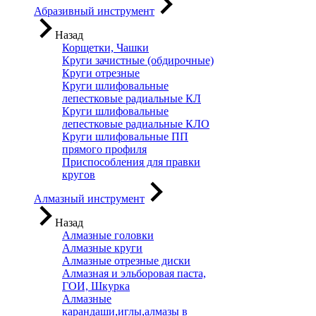
Абразивный инструмент
Назад
Корщетки, Чашки
Круги зачистные (обдирочные)
Круги отрезные
Круги шлифовальные
лепестковые радиальные КЛ
Круги шлифовальные
лепестковые радиальные КЛО
Круги шлифовальные ПП
прямого профиля
Приспособления для правки
кругов
Алмазный инструмент
Назад
Алмазные головки
Алмазные круги
Алмазные отрезные диски
Алмазная и эльборовая паста,
ГОИ, Шкурка
Алмазные
карандаши,иглы,алмазы в