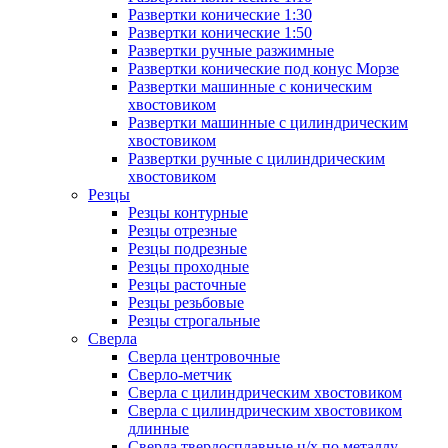
Развертки конические 1:30
Развертки конические 1:50
Развертки ручные разжимные
Развертки конические под конус Морзе
Развертки машинные с коническим
хвостовиком
Развертки машинные с цилиндрическим
хвостовиком
Развертки ручные с цилиндрическим
хвостовиком
Резцы
Резцы контурные
Резцы отрезные
Резцы подрезные
Резцы проходные
Резцы расточные
Резцы резьбовые
Резцы строгальные
Сверла
Сверла центровочные
Сверло-метчик
Сверла с цилиндрическим хвостовиком
Сверла с цилиндрическим хвостовиком
длинные
Сверла твердосплавные ц/х по металлу