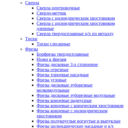
Сверла
Сверла центровочные
Сверло-метчик
Сверла с цилиндрическим хвостовиком
Сверла с цилиндрическим хвостовиком
длинные
Сверла твердосплавные ц/х по металлу
Тиски
Тиски слесарные
Фрезы
Борфрезы твердосплавные
Ножи к фрезам
Фрезы дисковые 3-х сторонние
Фрезы отрезные
Фрезы торцевые насадные
Фрезы угловые
Фрезы дисковые зуборезные
мелкомодульные
Фрезы дисковые зуборезные модульные
Фрезы концевые радиусные
Фрезы концевые с коническим хвостовиком
Фрезы концевые с цилиндрическим
хвостовиком
Фрезы полукруглые вогнутые и выпуклые
Фрезы цилиндрические насадные и к/х