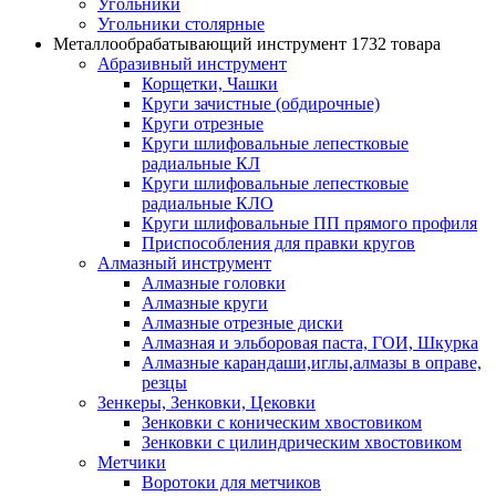
Угольники
Угольники столярные
Металлообрабатывающий инструмент
1732 товара
Абразивный инструмент
Корщетки, Чашки
Круги зачистные (обдирочные)
Круги отрезные
Круги шлифовальные лепестковые
радиальные КЛ
Круги шлифовальные лепестковые
радиальные КЛО
Круги шлифовальные ПП прямого профиля
Приспособления для правки кругов
Алмазный инструмент
Алмазные головки
Алмазные круги
Алмазные отрезные диски
Алмазная и эльборовая паста, ГОИ, Шкурка
Алмазные карандаши,иглы,алмазы в оправе,
резцы
Зенкеры, Зенковки, Цековки
Зенковки с коническим хвостовиком
Зенковки с цилиндрическим хвостовиком
Метчики
Воротоки для метчиков