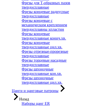
Фрезы для Т-образных пазов
твердосплавные
Фрезы концевые радиусные
твердосплавные
Фрезы концевые с
механическим креплением
твердосплавны хпластин
Фрезы концевые
твердосплавные конич.хв.
Фрезы концевые
твердосплавные цил.хв.
Фрезы отрезные-прорезные
твердосплавные
Фрезы торцевые насадные
твердосплавные
Фрезы шпоночные
твердосплавные кон.хв.
Фрезы шпоночные
твердосплавные цил.хв.
Цанги и цанговые патроны
Назад
Наборы цанг ER