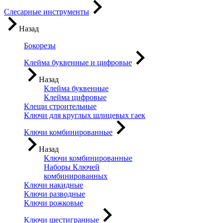
Слесарные инструменты
Назад
Бокорезы
Клейма буквенные и цифровые
Назад
Клейма буквенные
Клейма цифровые
Клещи строительные
Ключи для круглых шлицевых гаек
Ключи комбинированные
Назад
Ключи комбинированные
Наборы Ключей
комбинированных
Ключи накидные
Ключи разводные
Ключи рожковые
Ключи шестигранные