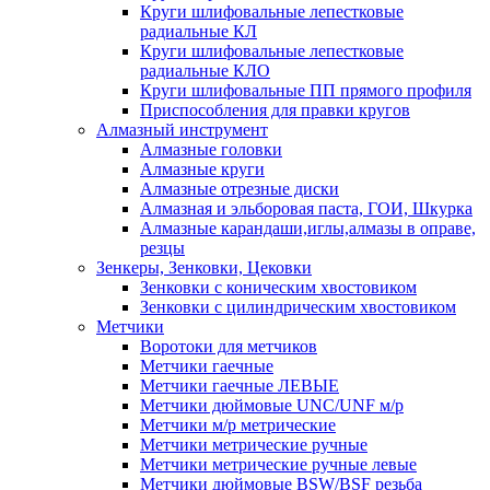
Круги шлифовальные лепестковые
радиальные КЛ
Круги шлифовальные лепестковые
радиальные КЛО
Круги шлифовальные ПП прямого профиля
Приспособления для правки кругов
Алмазный инструмент
Алмазные головки
Алмазные круги
Алмазные отрезные диски
Алмазная и эльборовая паста, ГОИ, Шкурка
Алмазные карандаши,иглы,алмазы в оправе,
резцы
Зенкеры, Зенковки, Цековки
Зенковки с коническим хвостовиком
Зенковки с цилиндрическим хвостовиком
Метчики
Воротоки для метчиков
Метчики гаечные
Метчики гаечные ЛЕВЫЕ
Метчики дюймовые UNC/UNF м/р
Метчики м/р метрические
Метчики метрические ручные
Метчики метрические ручные левые
Метчики дюймовые BSW/BSF резьба