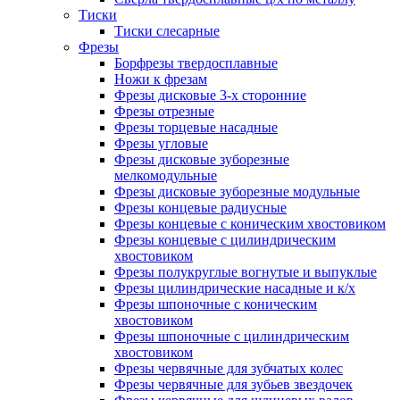
Тиски
Тиски слесарные
Фрезы
Борфрезы твердосплавные
Ножи к фрезам
Фрезы дисковые 3-х сторонние
Фрезы отрезные
Фрезы торцевые насадные
Фрезы угловые
Фрезы дисковые зуборезные
мелкомодульные
Фрезы дисковые зуборезные модульные
Фрезы концевые радиусные
Фрезы концевые с коническим хвостовиком
Фрезы концевые с цилиндрическим
хвостовиком
Фрезы полукруглые вогнутые и выпуклые
Фрезы цилиндрические насадные и к/х
Фрезы шпоночные с коническим
хвостовиком
Фрезы шпоночные с цилиндрическим
хвостовиком
Фрезы червячные для зубчатых колес
Фрезы червячные для зубьев звездочек