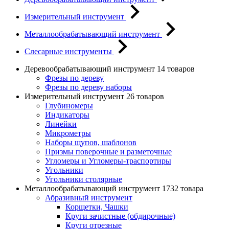
Измерительный инструмент
Металлообрабатывающий инструмент
Слесарные инструменты
Деревообрабатывающий инструмент
14 товаров
Фрезы по дереву
Фрезы по дереву наборы
Измерительный инструмент
26 товаров
Глубиномеры
Индикаторы
Линейки
Микрометры
Наборы щупов, шаблонов
Призмы поверочные и разметочные
Угломеры и Угломеры-траспортиры
Угольники
Угольники столярные
Металлообрабатывающий инструмент
1732 товара
Абразивный инструмент
Корщетки, Чашки
Круги зачистные (обдирочные)
Круги отрезные