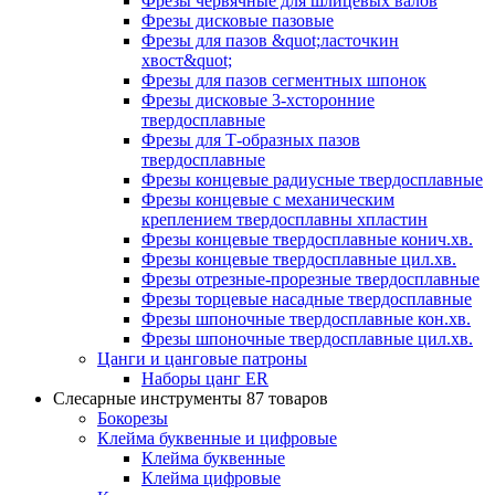
Фрезы червячные для шлицевых валов
Фрезы дисковые пазовые
Фрезы для пазов &quot;ласточкин
хвост&quot;
Фрезы для пазов сегментных шпонок
Фрезы дисковые 3-хсторонние
твердосплавные
Фрезы для Т-образных пазов
твердосплавные
Фрезы концевые радиусные твердосплавные
Фрезы концевые с механическим
креплением твердосплавны хпластин
Фрезы концевые твердосплавные конич.хв.
Фрезы концевые твердосплавные цил.хв.
Фрезы отрезные-прорезные твердосплавные
Фрезы торцевые насадные твердосплавные
Фрезы шпоночные твердосплавные кон.хв.
Фрезы шпоночные твердосплавные цил.хв.
Цанги и цанговые патроны
Наборы цанг ER
Слесарные инструменты
87 товаров
Бокорезы
Клейма буквенные и цифровые
Клейма буквенные
Клейма цифровые