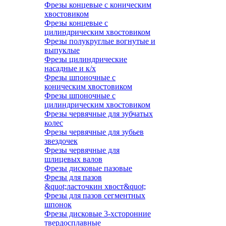
Фрезы концевые с коническим
хвостовиком
Фрезы концевые с
цилиндрическим хвостовиком
Фрезы полукруглые вогнутые и
выпуклые
Фрезы цилиндрические
насадные и к/х
Фрезы шпоночные с
коническим хвостовиком
Фрезы шпоночные с
цилиндрическим хвостовиком
Фрезы червячные для зубчатых
колес
Фрезы червячные для зубьев
звездочек
Фрезы червячные для
шлицевых валов
Фрезы дисковые пазовые
Фрезы для пазов
&quot;ласточкин хвост&quot;
Фрезы для пазов сегментных
шпонок
Фрезы дисковые 3-хсторонние
твердосплавные