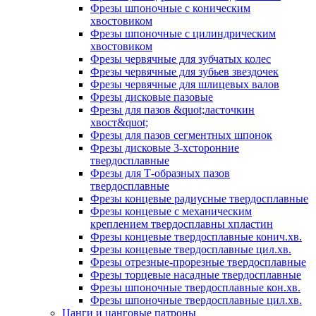
Фрезы шпоночные с коническим
хвостовиком
Фрезы шпоночные с цилиндрическим
хвостовиком
Фрезы червячные для зубчатых колес
Фрезы червячные для зубьев звездочек
Фрезы червячные для шлицевых валов
Фрезы дисковые пазовые
Фрезы для пазов &quot;ласточкин
хвост&quot;
Фрезы для пазов сегментных шпонок
Фрезы дисковые 3-хсторонние
твердосплавные
Фрезы для Т-образных пазов
твердосплавные
Фрезы концевые радиусные твердосплавные
Фрезы концевые с механическим
креплением твердосплавны хпластин
Фрезы концевые твердосплавные конич.хв.
Фрезы концевые твердосплавные цил.хв.
Фрезы отрезные-прорезные твердосплавные
Фрезы торцевые насадные твердосплавные
Фрезы шпоночные твердосплавные кон.хв.
Фрезы шпоночные твердосплавные цил.хв.
Цанги и цанговые патроны