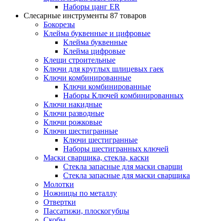
Наборы цанг ER
Слесарные инструменты
87 товаров
Бокорезы
Клейма буквенные и цифровые
Клейма буквенные
Клейма цифровые
Клещи строительные
Ключи для круглых шлицевых гаек
Ключи комбинированные
Ключи комбинированные
Наборы Ключей комбинированных
Ключи накидные
Ключи разводные
Ключи рожковые
Ключи шестигранные
Ключи шестигранные
Наборы шестигранных ключей
Маски сварщика, стекла, каски
Стекла запасные для маски сварщи
Стекла запасные для маски сварщика
Молотки
Ножницы по металлу
Отвертки
Пассатижи, плоскогубцы
Скобы