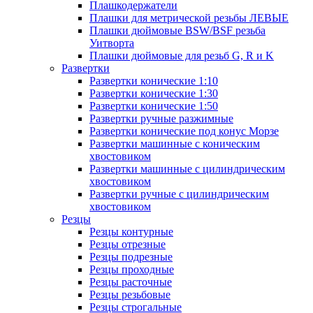
Плашкодержатели
Плашки для метрической резьбы ЛЕВЫЕ
Плашки дюймовые BSW/BSF резьба
Уитворта
Плашки дюймовые для резьб G, R и K
Развертки
Развертки конические 1:10
Развертки конические 1:30
Развертки конические 1:50
Развертки ручные разжимные
Развертки конические под конус Морзе
Развертки машинные с коническим
хвостовиком
Развертки машинные с цилиндрическим
хвостовиком
Развертки ручные с цилиндрическим
хвостовиком
Резцы
Резцы контурные
Резцы отрезные
Резцы подрезные
Резцы проходные
Резцы расточные
Резцы резьбовые
Резцы строгальные