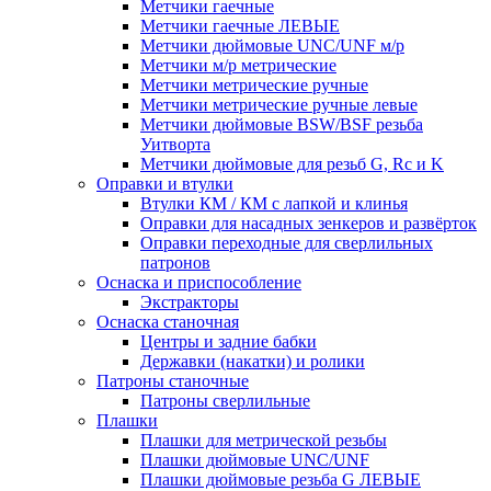
Метчики гаечные
Метчики гаечные ЛЕВЫЕ
Метчики дюймовые UNC/UNF м/р
Метчики м/р метрические
Метчики метрические ручные
Метчики метрические ручные левые
Метчики дюймовые BSW/BSF резьба
Уитворта
Метчики дюймовые для резьб G, Rc и K
Оправки и втулки
Втулки КМ / КМ с лапкой и клинья
Оправки для насадных зенкеров и развёрток
Оправки переходные для сверлильных
патронов
Оснаска и приспособление
Экстракторы
Оснаска станочная
Центры и задние бабки
Державки (накатки) и ролики
Патроны станочные
Патроны сверлильные
Плашки
Плашки для метрической резьбы
Плашки дюймовые UNC/UNF
Плашки дюймовые резьба G ЛЕВЫЕ