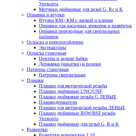
Уитворта
Метчики дюймовые для резьб G, Rc и K
Оправки и втулки
Втулки КМ / КМ с лапкой и клинья
Оправки для насадных зенкеров и развёрток
Оправки переходные для сверлильных
патронов
Оснаска и приспособление
Экстракторы
Оснаска станочная
Центры и задние бабки
Державки (накатки) и ролики
Патроны станочные
Патроны сверлильные
Плашки
Плашки для метрической резьбы
Плашки дюймовые UNC/UNF
Плашки дюймовые резьба G ЛЕВЫЕ
Плашкодержатели
Плашки для метрической резьбы ЛЕВЫЕ
Плашки дюймовые BSW/BSF резьба
Уитворта
Плашки дюймовые для резьб G, R и K
Развертки
Развертки конические 1:10