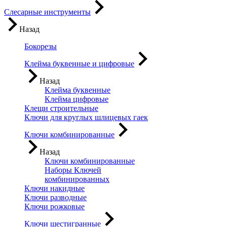
Слесарные инструменты
Назад
Бокорезы
Клейма буквенные и цифровые
Назад
Клейма буквенные
Клейма цифровые
Клещи строительные
Ключи для круглых шлицевых гаек
Ключи комбинированные
Назад
Ключи комбинированные
Наборы Ключей
комбинированных
Ключи накидные
Ключи разводные
Ключи рожковые
Ключи шестигранные