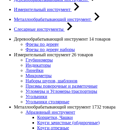
Измерительный инструмент
Металлообрабатывающий инструмент
Слесарные инструменты
Деревообрабатывающий инструмент
14 товаров
Фрезы по дереву
Фрезы по дереву наборы
Измерительный инструмент
26 товаров
Глубиномеры
Индикаторы
Линейки
Микрометры
Наборы щупов, шаблонов
Призмы поверочные и разметочные
Угломеры и Угломеры-траспортиры
Угольники
Угольники столярные
Металлообрабатывающий инструмент
1732 товара
Абразивный инструмент
Корщетки, Чашки
Круги зачистные (обдирочные)
Круги отрезные