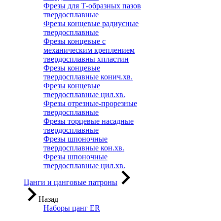
Фрезы для Т-образных пазов
твердосплавные
Фрезы концевые радиусные
твердосплавные
Фрезы концевые с
механическим креплением
твердосплавны хпластин
Фрезы концевые
твердосплавные конич.хв.
Фрезы концевые
твердосплавные цил.хв.
Фрезы отрезные-прорезные
твердосплавные
Фрезы торцевые насадные
твердосплавные
Фрезы шпоночные
твердосплавные кон.хв.
Фрезы шпоночные
твердосплавные цил.хв.
Цанги и цанговые патроны
Назад
Наборы цанг ER