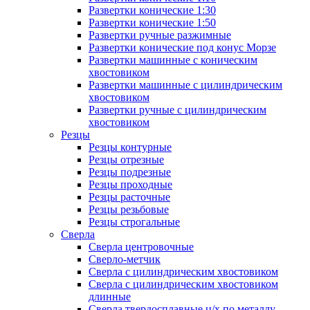
Развертки конические 1:30
Развертки конические 1:50
Развертки ручные разжимные
Развертки конические под конус Морзе
Развертки машинные с коническим
хвостовиком
Развертки машинные с цилиндрическим
хвостовиком
Развертки ручные с цилиндрическим
хвостовиком
Резцы
Резцы контурные
Резцы отрезные
Резцы подрезные
Резцы проходные
Резцы расточные
Резцы резьбовые
Резцы строгальные
Сверла
Сверла центровочные
Сверло-метчик
Сверла с цилиндрическим хвостовиком
Сверла с цилиндрическим хвостовиком
длинные
Сверла твердосплавные ц/х по металлу