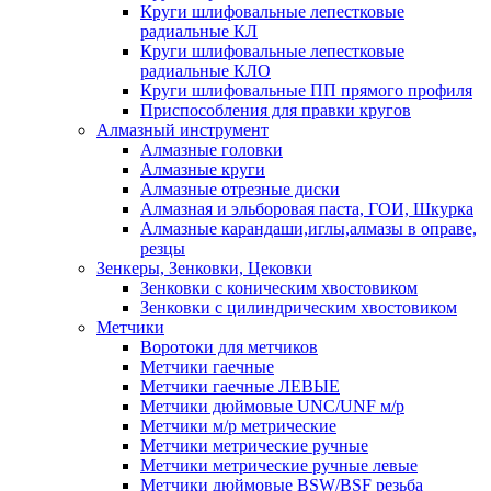
Круги шлифовальные лепестковые
радиальные КЛ
Круги шлифовальные лепестковые
радиальные КЛО
Круги шлифовальные ПП прямого профиля
Приспособления для правки кругов
Алмазный инструмент
Алмазные головки
Алмазные круги
Алмазные отрезные диски
Алмазная и эльборовая паста, ГОИ, Шкурка
Алмазные карандаши,иглы,алмазы в оправе,
резцы
Зенкеры, Зенковки, Цековки
Зенковки с коническим хвостовиком
Зенковки с цилиндрическим хвостовиком
Метчики
Воротоки для метчиков
Метчики гаечные
Метчики гаечные ЛЕВЫЕ
Метчики дюймовые UNC/UNF м/р
Метчики м/р метрические
Метчики метрические ручные
Метчики метрические ручные левые
Метчики дюймовые BSW/BSF резьба