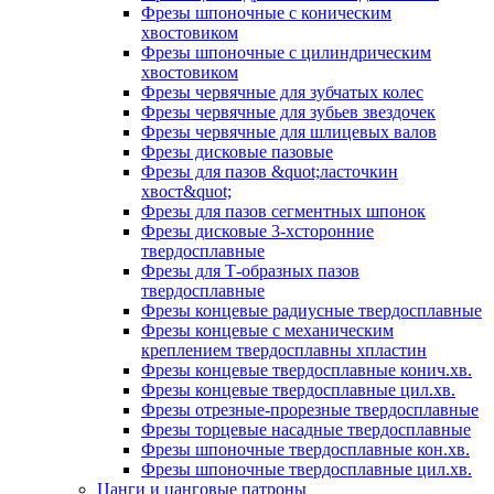
Фрезы шпоночные с коническим
хвостовиком
Фрезы шпоночные с цилиндрическим
хвостовиком
Фрезы червячные для зубчатых колес
Фрезы червячные для зубьев звездочек
Фрезы червячные для шлицевых валов
Фрезы дисковые пазовые
Фрезы для пазов &quot;ласточкин
хвост&quot;
Фрезы для пазов сегментных шпонок
Фрезы дисковые 3-хсторонние
твердосплавные
Фрезы для Т-образных пазов
твердосплавные
Фрезы концевые радиусные твердосплавные
Фрезы концевые с механическим
креплением твердосплавны хпластин
Фрезы концевые твердосплавные конич.хв.
Фрезы концевые твердосплавные цил.хв.
Фрезы отрезные-прорезные твердосплавные
Фрезы торцевые насадные твердосплавные
Фрезы шпоночные твердосплавные кон.хв.
Фрезы шпоночные твердосплавные цил.хв.
Цанги и цанговые патроны