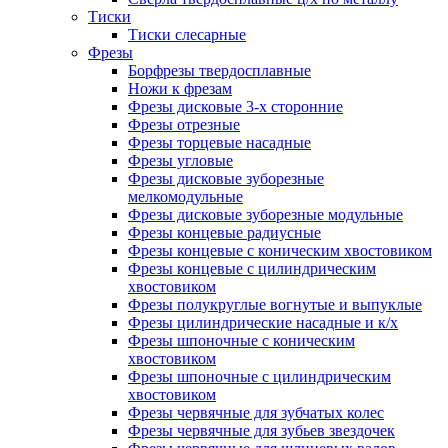
Тиски
Тиски слесарные
Фрезы
Борфрезы твердосплавные
Ножи к фрезам
Фрезы дисковые 3-х сторонние
Фрезы отрезные
Фрезы торцевые насадные
Фрезы угловые
Фрезы дисковые зуборезные
мелкомодульные
Фрезы дисковые зуборезные модульные
Фрезы концевые радиусные
Фрезы концевые с коническим хвостовиком
Фрезы концевые с цилиндрическим
хвостовиком
Фрезы полукруглые вогнутые и выпуклые
Фрезы цилиндрические насадные и к/х
Фрезы шпоночные с коническим
хвостовиком
Фрезы шпоночные с цилиндрическим
хвостовиком
Фрезы червячные для зубчатых колес
Фрезы червячные для зубьев звездочек