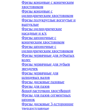
Фрезы концевые с коническим
хвостовиком
Фрезы концевые с
цилиндрическим хвостовиком
Фрезы полукруглые вогнутые и
выпуклые
Фрезы цилиндрические
насадные и к/х
Фрезы шпоночные с
коническим хвостовиком
Фрезы шпоночные с
цилиндрическим хвостовиком
Фрезы червячные для зубчатых
колес
Фрезы червячные для зубьев
звездочек
Фрезы червячные для
шлицевых валов
Фрезы дисковые пазовые
Фрезы для пазов
&quot;ласточкин хвост&quot;
Фрезы для пазов сегментных
шпонок
Фрезы дисковые 3-хсторонние
твердосплавные