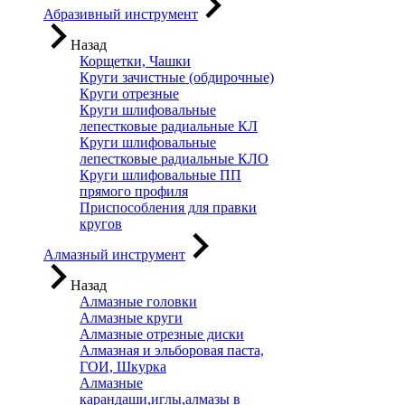
Абразивный инструмент
Назад
Корщетки, Чашки
Круги зачистные (обдирочные)
Круги отрезные
Круги шлифовальные
лепестковые радиальные КЛ
Круги шлифовальные
лепестковые радиальные КЛО
Круги шлифовальные ПП
прямого профиля
Приспособления для правки
кругов
Алмазный инструмент
Назад
Алмазные головки
Алмазные круги
Алмазные отрезные диски
Алмазная и эльборовая паста,
ГОИ, Шкурка
Алмазные
карандаши,иглы,алмазы в