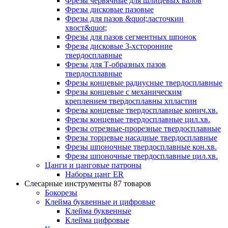
Фрезы червячные для шлицевых валов
Фрезы дисковые пазовые
Фрезы для пазов &quot;ласточкин
хвост&quot;
Фрезы для пазов сегментных шпонок
Фрезы дисковые 3-хсторонние
твердосплавные
Фрезы для Т-образных пазов
твердосплавные
Фрезы концевые радиусные твердосплавные
Фрезы концевые с механическим
креплением твердосплавны хпластин
Фрезы концевые твердосплавные конич.хв.
Фрезы концевые твердосплавные цил.хв.
Фрезы отрезные-прорезные твердосплавные
Фрезы торцевые насадные твердосплавные
Фрезы шпоночные твердосплавные кон.хв.
Фрезы шпоночные твердосплавные цил.хв.
Цанги и цанговые патроны
Наборы цанг ER
Слесарные инструменты
87 товаров
Бокорезы
Клейма буквенные и цифровые
Клейма буквенные
Клейма цифровые