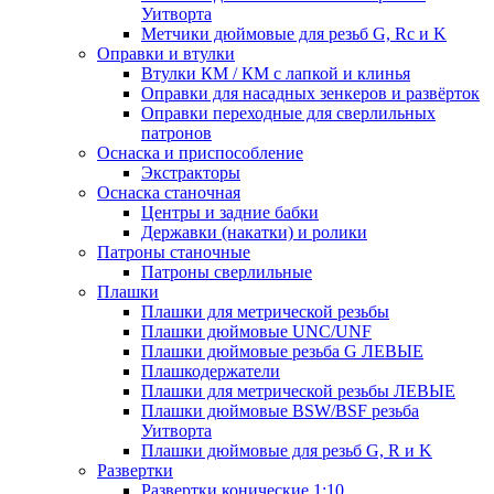
Уитворта
Метчики дюймовые для резьб G, Rc и K
Оправки и втулки
Втулки КМ / КМ с лапкой и клинья
Оправки для насадных зенкеров и развёрток
Оправки переходные для сверлильных
патронов
Оснаска и приспособление
Экстракторы
Оснаска станочная
Центры и задние бабки
Державки (накатки) и ролики
Патроны станочные
Патроны сверлильные
Плашки
Плашки для метрической резьбы
Плашки дюймовые UNC/UNF
Плашки дюймовые резьба G ЛЕВЫЕ
Плашкодержатели
Плашки для метрической резьбы ЛЕВЫЕ
Плашки дюймовые BSW/BSF резьба
Уитворта
Плашки дюймовые для резьб G, R и K
Развертки
Развертки конические 1:10