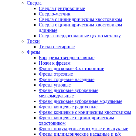
Сверла
Сверла центровочные
Сверло-метчик
Сверла с цилиндрическим хвостовиком
Сверла с цилиндрическим хвостовиком
длинные
Сверла твердосплавные ц/х по металлу
Тиски
Тиски слесарные
Фрезы
Борфрезы твердосплавные
Ножи к фрезам
Фрезы дисковые 3-х сторонние
Фрезы отрезные
Фрезы торцевые насадные
Фрезы угловые
Фрезы дисковые зуборезные
мелкомодульные
Фрезы дисковые зуборезные модульные
Фрезы концевые радиусные
Фрезы концевые с коническим хвостовиком
Фрезы концевые с цилиндрическим
хвостовиком
Фрезы полукруглые вогнутые и выпуклые
Фрезы цилиндрические насадные и к/х