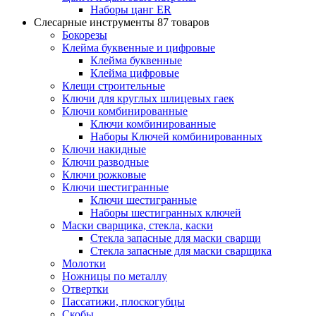
Наборы цанг ER
Слесарные инструменты
87 товаров
Бокорезы
Клейма буквенные и цифровые
Клейма буквенные
Клейма цифровые
Клещи строительные
Ключи для круглых шлицевых гаек
Ключи комбинированные
Ключи комбинированные
Наборы Ключей комбинированных
Ключи накидные
Ключи разводные
Ключи рожковые
Ключи шестигранные
Ключи шестигранные
Наборы шестигранных ключей
Маски сварщика, стекла, каски
Стекла запасные для маски сварщи
Стекла запасные для маски сварщика
Молотки
Ножницы по металлу
Отвертки
Пассатижи, плоскогубцы
Скобы