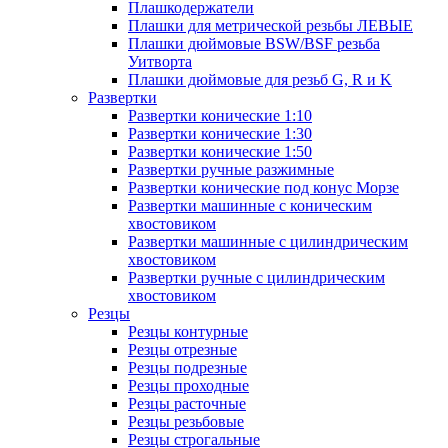
Плашкодержатели
Плашки для метрической резьбы ЛЕВЫЕ
Плашки дюймовые BSW/BSF резьба
Уитворта
Плашки дюймовые для резьб G, R и K
Развертки
Развертки конические 1:10
Развертки конические 1:30
Развертки конические 1:50
Развертки ручные разжимные
Развертки конические под конус Морзе
Развертки машинные с коническим
хвостовиком
Развертки машинные с цилиндрическим
хвостовиком
Развертки ручные с цилиндрическим
хвостовиком
Резцы
Резцы контурные
Резцы отрезные
Резцы подрезные
Резцы проходные
Резцы расточные
Резцы резьбовые
Резцы строгальные