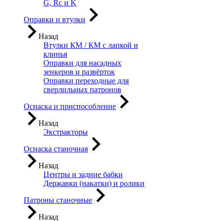
G, Rc и K
Оправки и втулки
Назад
Втулки КМ / КМ с лапкой и
клинья
Оправки для насадных
зенкеров и развёрток
Оправки переходные для
сверлильных патронов
Оснаска и приспособление
Назад
Экстракторы
Оснаска станочная
Назад
Центры и задние бабки
Державки (накатки) и ролики
Патроны станочные
Назад