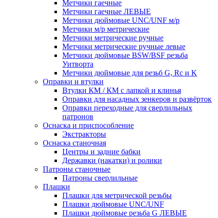
Метчики гаечные
Метчики гаечные ЛЕВЫЕ
Метчики дюймовые UNC/UNF м/р
Метчики м/р метрические
Метчики метрические ручные
Метчики метрические ручные левые
Метчики дюймовые BSW/BSF резьба
Уитворта
Метчики дюймовые для резьб G, Rc и K
Оправки и втулки
Втулки КМ / КМ с лапкой и клинья
Оправки для насадных зенкеров и развёрток
Оправки переходные для сверлильных
патронов
Оснаска и приспособление
Экстракторы
Оснаска станочная
Центры и задние бабки
Державки (накатки) и ролики
Патроны станочные
Патроны сверлильные
Плашки
Плашки для метрической резьбы
Плашки дюймовые UNC/UNF
Плашки дюймовые резьба G ЛЕВЫЕ