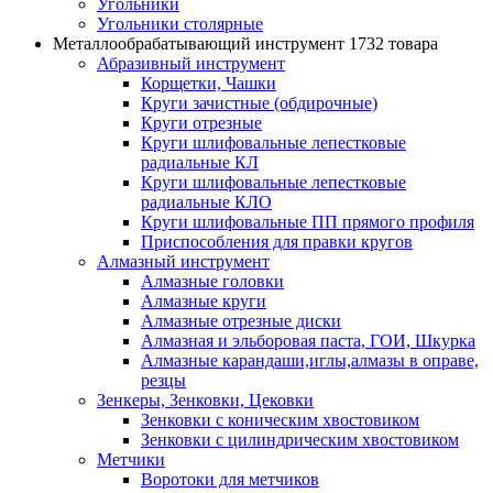
Угольники
Угольники столярные
Металлообрабатывающий инструмент
1732 товара
Абразивный инструмент
Корщетки, Чашки
Круги зачистные (обдирочные)
Круги отрезные
Круги шлифовальные лепестковые
радиальные КЛ
Круги шлифовальные лепестковые
радиальные КЛО
Круги шлифовальные ПП прямого профиля
Приспособления для правки кругов
Алмазный инструмент
Алмазные головки
Алмазные круги
Алмазные отрезные диски
Алмазная и эльборовая паста, ГОИ, Шкурка
Алмазные карандаши,иглы,алмазы в оправе,
резцы
Зенкеры, Зенковки, Цековки
Зенковки с коническим хвостовиком
Зенковки с цилиндрическим хвостовиком
Метчики
Воротоки для метчиков