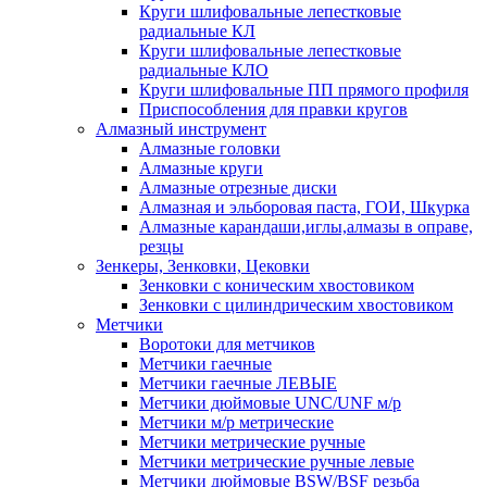
Круги шлифовальные лепестковые
радиальные КЛ
Круги шлифовальные лепестковые
радиальные КЛО
Круги шлифовальные ПП прямого профиля
Приспособления для правки кругов
Алмазный инструмент
Алмазные головки
Алмазные круги
Алмазные отрезные диски
Алмазная и эльборовая паста, ГОИ, Шкурка
Алмазные карандаши,иглы,алмазы в оправе,
резцы
Зенкеры, Зенковки, Цековки
Зенковки с коническим хвостовиком
Зенковки с цилиндрическим хвостовиком
Метчики
Воротоки для метчиков
Метчики гаечные
Метчики гаечные ЛЕВЫЕ
Метчики дюймовые UNC/UNF м/р
Метчики м/р метрические
Метчики метрические ручные
Метчики метрические ручные левые
Метчики дюймовые BSW/BSF резьба