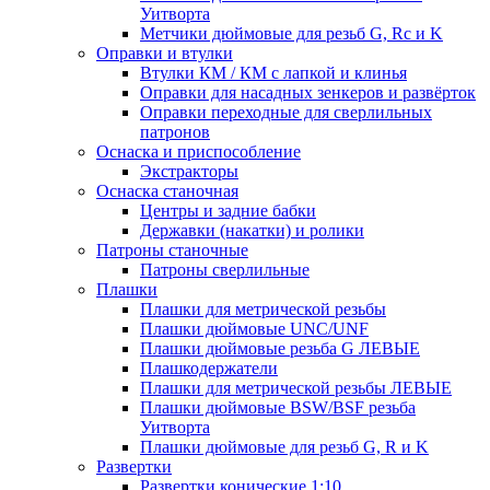
Уитворта
Метчики дюймовые для резьб G, Rc и K
Оправки и втулки
Втулки КМ / КМ с лапкой и клинья
Оправки для насадных зенкеров и развёрток
Оправки переходные для сверлильных
патронов
Оснаска и приспособление
Экстракторы
Оснаска станочная
Центры и задние бабки
Державки (накатки) и ролики
Патроны станочные
Патроны сверлильные
Плашки
Плашки для метрической резьбы
Плашки дюймовые UNC/UNF
Плашки дюймовые резьба G ЛЕВЫЕ
Плашкодержатели
Плашки для метрической резьбы ЛЕВЫЕ
Плашки дюймовые BSW/BSF резьба
Уитворта
Плашки дюймовые для резьб G, R и K
Развертки
Развертки конические 1:10