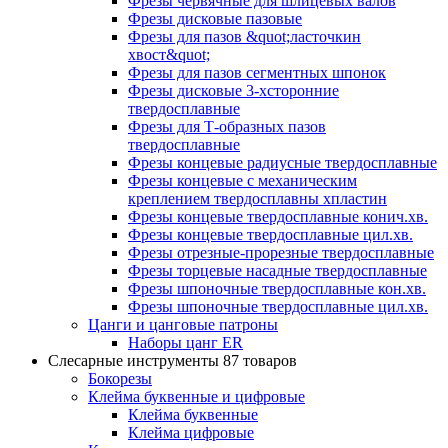
Фрезы червячные для шлицевых валов
Фрезы дисковые пазовые
Фрезы для пазов &quot;ласточкин
хвост&quot;
Фрезы для пазов сегментных шпонок
Фрезы дисковые 3-хсторонние
твердосплавные
Фрезы для Т-образных пазов
твердосплавные
Фрезы концевые радиусные твердосплавные
Фрезы концевые с механическим
креплением твердосплавны хпластин
Фрезы концевые твердосплавные конич.хв.
Фрезы концевые твердосплавные цил.хв.
Фрезы отрезные-прорезные твердосплавные
Фрезы торцевые насадные твердосплавные
Фрезы шпоночные твердосплавные кон.хв.
Фрезы шпоночные твердосплавные цил.хв.
Цанги и цанговые патроны
Наборы цанг ER
Слесарные инструменты
87 товаров
Бокорезы
Клейма буквенные и цифровые
Клейма буквенные
Клейма цифровые