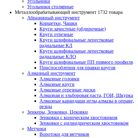
Угольники
Угольники столярные
Металлообрабатывающий инструмент
1732 товара
Абразивный инструмент
Корщетки, Чашки
Круги зачистные (обдирочные)
Круги отрезные
Круги шлифовальные лепестковые
радиальные КЛ
Круги шлифовальные лепестковые
радиальные КЛО
Круги шлифовальные ПП прямого профиля
Приспособления для правки кругов
Алмазный инструмент
Алмазные головки
Алмазные круги
Алмазные отрезные диски
Алмазная и эльборовая паста, ГОИ, Шкурка
Алмазные карандаши,иглы,алмазы в оправе,
резцы
Зенкеры, Зенковки, Цековки
Зенковки с коническим хвостовиком
Зенковки с цилиндрическим хвостовиком
Метчики
Воротоки для метчиков