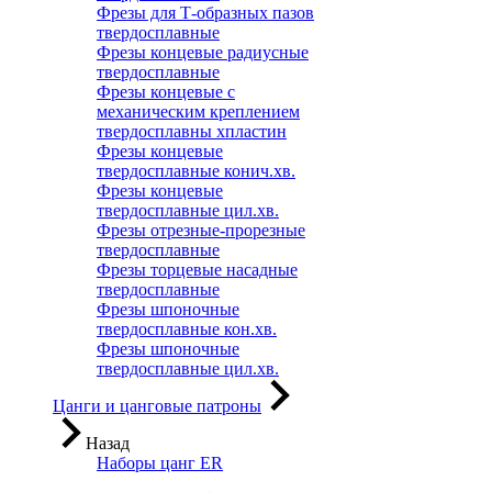
Фрезы для Т-образных пазов
твердосплавные
Фрезы концевые радиусные
твердосплавные
Фрезы концевые с
механическим креплением
твердосплавны хпластин
Фрезы концевые
твердосплавные конич.хв.
Фрезы концевые
твердосплавные цил.хв.
Фрезы отрезные-прорезные
твердосплавные
Фрезы торцевые насадные
твердосплавные
Фрезы шпоночные
твердосплавные кон.хв.
Фрезы шпоночные
твердосплавные цил.хв.
Цанги и цанговые патроны
Назад
Наборы цанг ER