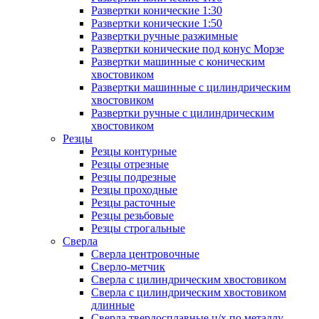
Развертки конические 1:30
Развертки конические 1:50
Развертки ручные разжимные
Развертки конические под конус Морзе
Развертки машинные с коническим
хвостовиком
Развертки машинные с цилиндрическим
хвостовиком
Развертки ручные с цилиндрическим
хвостовиком
Резцы
Резцы контурные
Резцы отрезные
Резцы подрезные
Резцы проходные
Резцы расточные
Резцы резьбовые
Резцы строгальные
Сверла
Сверла центровочные
Сверло-метчик
Сверла с цилиндрическим хвостовиком
Сверла с цилиндрическим хвостовиком
длинные
Сверла твердосплавные ц/х по металлу