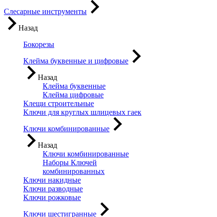
Слесарные инструменты
Назад
Бокорезы
Клейма буквенные и цифровые
Назад
Клейма буквенные
Клейма цифровые
Клещи строительные
Ключи для круглых шлицевых гаек
Ключи комбинированные
Назад
Ключи комбинированные
Наборы Ключей
комбинированных
Ключи накидные
Ключи разводные
Ключи рожковые
Ключи шестигранные