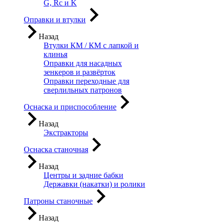
G, Rc и K
Оправки и втулки
Назад
Втулки КМ / КМ с лапкой и
клинья
Оправки для насадных
зенкеров и развёрток
Оправки переходные для
сверлильных патронов
Оснаска и приспособление
Назад
Экстракторы
Оснаска станочная
Назад
Центры и задние бабки
Державки (накатки) и ролики
Патроны станочные
Назад