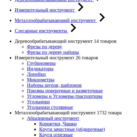
Измерительный инструмент
Металлообрабатывающий инструмент
Слесарные инструменты
Деревообрабатывающий инструмент
14 товаров
Фрезы по дереву
Фрезы по дереву наборы
Измерительный инструмент
26 товаров
Глубиномеры
Индикаторы
Линейки
Микрометры
Наборы щупов, шаблонов
Призмы поверочные и разметочные
Угломеры и Угломеры-траспортиры
Угольники
Угольники столярные
Металлообрабатывающий инструмент
1732 товара
Абразивный инструмент
Корщетки, Чашки
Круги зачистные (обдирочные)
Круги отрезные