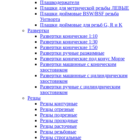
Плашкодержатели
Плашки для метрической резьбы ЛЕВЫЕ
Плашки дюймовые BSW/BSF резьба
Уитворта
Плашки дюймовые для резьб G, R и K
Развертки
Развертки конические 1:10
Развертки конические 1:30
Развертки конические 1:50
Развертки ручные разжимные
Развертки конические под конус Морзе
Развертки машинные с коническим
хвостовиком
Развертки машинные с цилиндрическим
хвостовиком
Развертки ручные с цилиндрическим
хвостовиком
Резцы
Резцы контурные
Резцы отрезные
Резцы подрезные
Резцы проходные
Резцы расточные
Резцы резьбовые
Резцы строгальные