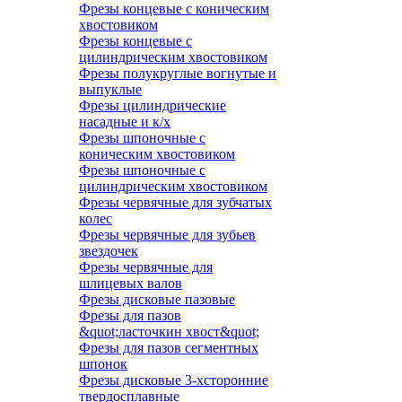
Фрезы концевые с коническим
хвостовиком
Фрезы концевые с
цилиндрическим хвостовиком
Фрезы полукруглые вогнутые и
выпуклые
Фрезы цилиндрические
насадные и к/х
Фрезы шпоночные с
коническим хвостовиком
Фрезы шпоночные с
цилиндрическим хвостовиком
Фрезы червячные для зубчатых
колес
Фрезы червячные для зубьев
звездочек
Фрезы червячные для
шлицевых валов
Фрезы дисковые пазовые
Фрезы для пазов
&quot;ласточкин хвост&quot;
Фрезы для пазов сегментных
шпонок
Фрезы дисковые 3-хсторонние
твердосплавные