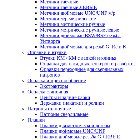
Метчики гаечные
Метчики гаечные ЛЕВЫЕ
Метчики дюймовые UNC/UNF м/р
Метчики м/р метрические
Метчики метрические ручные
Метчики метрические ручные левые
Метчики дюймовые BSW/BSF резьба
Уитворта
Метчики дюймовые для резьб G, Rc и K
Оправки и втулки
Втулки КМ / КМ с лапкой и клинья
Оправки для насадных зенкеров и развёрток
Оправки переходные для сверлильных
патронов
Оснаска и приспособление
Экстракторы
Оснаска станочная
Центры и задние бабки
Державки (накатки) и ролики
Патроны станочные
Патроны сверлильные
Плашки
Плашки для метрической резьбы
Плашки дюймовые UNC/UNF
Плашки дюймовые резьба G ЛЕВЫЕ