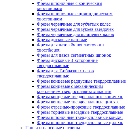
Фрезы шпоночные с коническим
хвостовиком
Фрезы шпоночные с цилиндрическим
хвостовиком
Фрезы червячные для зубчатых колес
Фрезы червячные для зубьев звездочек
Фрезы червячные для шлицевых валов
Фрезы дисковые пазовые
Фрезы для пазов &quot;ласточкин
хвост&quot;
Фрезы для пазов сегментных шпонок
Фрезы дисковые 3-хсторонние
твердосплавные
Фрезы для Т-образных пазов
твердосплавные
Фрезы концевые радиусные твердосплавные
Фрезы концевые с механическим
креплением твердосплавны хпластин
Фрезы концевые твердосплавные конич.хв.
Фрезы концевые твердосплавные цил.хв.
Фрезы отрезные-прорезные твердосплавные
Фрезы торцевые насадные твердосплавные
Фрезы шпоночные твердосплавные кон.хв.
Фрезы шпоночные твердосплавные цил.хв.
Цанги и цанговые патроны