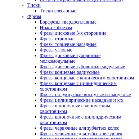
Тиски
Тиски слесарные
Фрезы
Борфрезы твердосплавные
Ножи к фрезам
Фрезы дисковые 3-х сторонние
Фрезы отрезные
Фрезы торцевые насадные
Фрезы угловые
Фрезы дисковые зуборезные
мелкомодульные
Фрезы дисковые зуборезные модульные
Фрезы концевые радиусные
Фрезы концевые с коническим хвостовиком
Фрезы концевые с цилиндрическим
хвостовиком
Фрезы полукруглые вогнутые и выпуклые
Фрезы цилиндрические насадные и к/х
Фрезы шпоночные с коническим
хвостовиком
Фрезы шпоночные с цилиндрическим
хвостовиком
Фрезы червячные для зубчатых колес
Фрезы червячные для зубьев звездочек