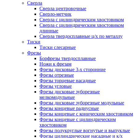
Сверла
Сверла центровочные
Сверло-метчик
Сверла с цилиндрическим хвостовиком
Сверла с цилиндрическим хвостовиком
длинные
Сверла твердосплавные ц/х по металлу
Тиски
Тиски слесарные
Фрезы
Борфрезы твердосплавные
Ножи к фрезам
Фрезы дисковые 3-х сторонние
Фрезы отрезные
Фрезы торцевые насадные
Фрезы угловые
Фрезы дисковые зуборезные
мелкомодульные
Фрезы дисковые зуборезные модульные
Фрезы концевые радиусные
Фрезы концевые с коническим хвостовиком
Фрезы концевые с цилиндрическим
хвостовиком
Фрезы полукруглые вогнутые и выпуклые
Фрезы цилиндрические насадные и к/х