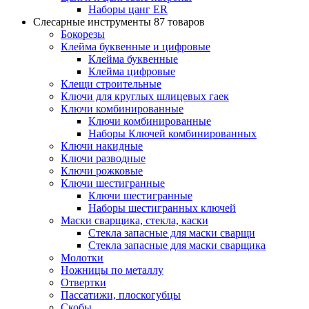
Наборы цанг ER
Слесарные инструменты
87 товаров
Бокорезы
Клейма буквенные и цифровые
Клейма буквенные
Клейма цифровые
Клещи строительные
Ключи для круглых шлицевых гаек
Ключи комбинированные
Ключи комбинированные
Наборы Ключей комбинированных
Ключи накидные
Ключи разводные
Ключи рожковые
Ключи шестигранные
Ключи шестигранные
Наборы шестигранных ключей
Маски сварщика, стекла, каски
Стекла запасные для маски сварщи
Стекла запасные для маски сварщика
Молотки
Ножницы по металлу
Отвертки
Пассатижи, плоскогубцы
Скобы