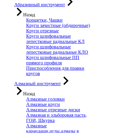
Абразивный инструмент
Назад
Корщетки, Чашки
Круги зачистные (обдирочные)
Круги отрезные
Круги шлифовальные
лепестковые радиальные КЛ
Круги шлифовальные
лепестковые радиальные КЛО
Круги шлифовальные ПП
прямого профиля
Приспособления для правки
кругов
Алмазный инструмент
Назад
Алмазные головки
Алмазные круги
Алмазные отрезные диски
Алмазная и эльборовая паста,
ГОИ, Шкурка
Алмазные
карандаши,иглы,алмазы в