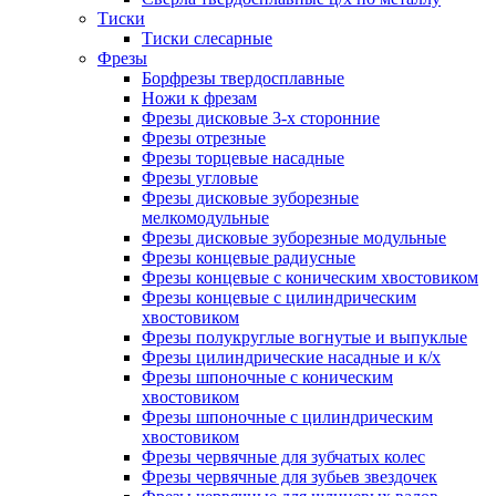
Тиски
Тиски слесарные
Фрезы
Борфрезы твердосплавные
Ножи к фрезам
Фрезы дисковые 3-х сторонние
Фрезы отрезные
Фрезы торцевые насадные
Фрезы угловые
Фрезы дисковые зуборезные
мелкомодульные
Фрезы дисковые зуборезные модульные
Фрезы концевые радиусные
Фрезы концевые с коническим хвостовиком
Фрезы концевые с цилиндрическим
хвостовиком
Фрезы полукруглые вогнутые и выпуклые
Фрезы цилиндрические насадные и к/х
Фрезы шпоночные с коническим
хвостовиком
Фрезы шпоночные с цилиндрическим
хвостовиком
Фрезы червячные для зубчатых колес
Фрезы червячные для зубьев звездочек