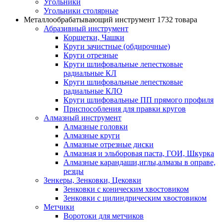
Угольники
Угольники столярные
Металлообрабатывающий инструмент
1732 товара
Абразивный инструмент
Корщетки, Чашки
Круги зачистные (обдирочные)
Круги отрезные
Круги шлифовальные лепестковые
радиальные КЛ
Круги шлифовальные лепестковые
радиальные КЛО
Круги шлифовальные ПП прямого профиля
Приспособления для правки кругов
Алмазный инструмент
Алмазные головки
Алмазные круги
Алмазные отрезные диски
Алмазная и эльборовая паста, ГОИ, Шкурка
Алмазные карандаши,иглы,алмазы в оправе,
резцы
Зенкеры, Зенковки, Цековки
Зенковки с коническим хвостовиком
Зенковки с цилиндрическим хвостовиком
Метчики
Воротоки для метчиков