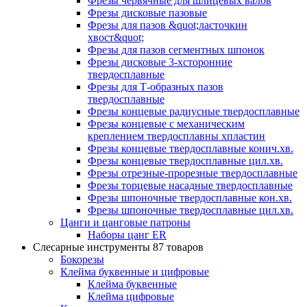
Фрезы червячные для шлицевых валов
Фрезы дисковые пазовые
Фрезы для пазов &quot;ласточкин
хвост&quot;
Фрезы для пазов сегментных шпонок
Фрезы дисковые 3-хсторонние
твердосплавные
Фрезы для Т-образных пазов
твердосплавные
Фрезы концевые радиусные твердосплавные
Фрезы концевые с механическим
креплением твердосплавны хпластин
Фрезы концевые твердосплавные конич.хв.
Фрезы концевые твердосплавные цил.хв.
Фрезы отрезные-прорезные твердосплавные
Фрезы торцевые насадные твердосплавные
Фрезы шпоночные твердосплавные кон.хв.
Фрезы шпоночные твердосплавные цил.хв.
Цанги и цанговые патроны
Наборы цанг ER
Слесарные инструменты
87 товаров
Бокорезы
Клейма буквенные и цифровые
Клейма буквенные
Клейма цифровые