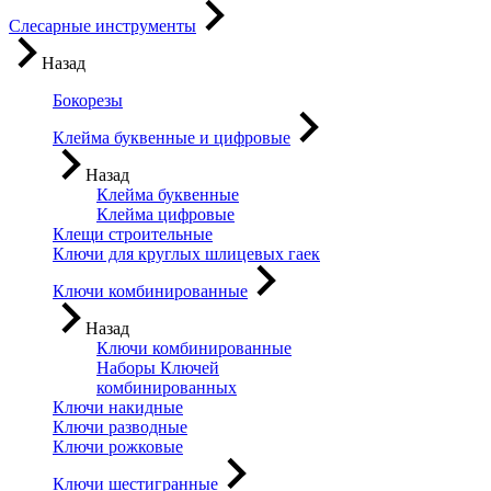
Слесарные инструменты
Назад
Бокорезы
Клейма буквенные и цифровые
Назад
Клейма буквенные
Клейма цифровые
Клещи строительные
Ключи для круглых шлицевых гаек
Ключи комбинированные
Назад
Ключи комбинированные
Наборы Ключей
комбинированных
Ключи накидные
Ключи разводные
Ключи рожковые
Ключи шестигранные