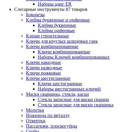
Наборы цанг ER
Слесарные инструменты
87 товаров
Бокорезы
Клейма буквенные и цифровые
Клейма буквенные
Клейма цифровые
Клещи строительные
Ключи для круглых шлицевых гаек
Ключи комбинированные
Ключи комбинированные
Наборы Ключей комбинированных
Ключи накидные
Ключи разводные
Ключи рожковые
Ключи шестигранные
Ключи шестигранные
Наборы шестигранных ключей
Маски сварщика, стекла, каски
Стекла запасные для маски сварщи
Стекла запасные для маски сварщика
Молотки
Ножницы по металлу
Отвертки
Пассатижи, плоскогубцы
Скобы