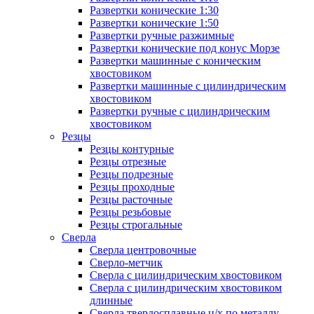
Развертки конические 1:30
Развертки конические 1:50
Развертки ручные разжимные
Развертки конические под конус Морзе
Развертки машинные с коническим
хвостовиком
Развертки машинные с цилиндрическим
хвостовиком
Развертки ручные с цилиндрическим
хвостовиком
Резцы
Резцы контурные
Резцы отрезные
Резцы подрезные
Резцы проходные
Резцы расточные
Резцы резьбовые
Резцы строгальные
Сверла
Сверла центровочные
Сверло-метчик
Сверла с цилиндрическим хвостовиком
Сверла с цилиндрическим хвостовиком
длинные
Сверла твердосплавные ц/х по металлу