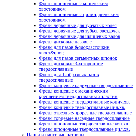
Фрезы шпоночные с коническим
хвостовиком
Фрезы шпоночные с цилиндрическим
хвостовиком
Фрезы червячные для зубчатых колес
Фрезы червячные для зубьев звездочек
Фрезы червячные для шлицевых валов
Фрезы дисковые пазовые
Фрезы для пазов &quot;ласточкин
хвост&quot;
Фрезы для пазов сегментных шпонок
Фрезы дисковые 3-хсторонние
твердосплавные
Фрезы для Т-образных пазов
твердосплавные
Фрезы концевые радиусные твердосплавные
Фрезы концевые с механическим
креплением твердосплавны хпластин
Фрезы концевые твердосплавные конич.хв.
Фрезы концевые твердосплавные цил.хв.
Фрезы отрезные-прорезные твердосплавные
Фрезы торцевые насадные твердосплавные
Фрезы шпоночные твердосплавные кон.хв.
Фрезы шпоночные твердосплавные цил.хв.
Цанги и цанговые патроны