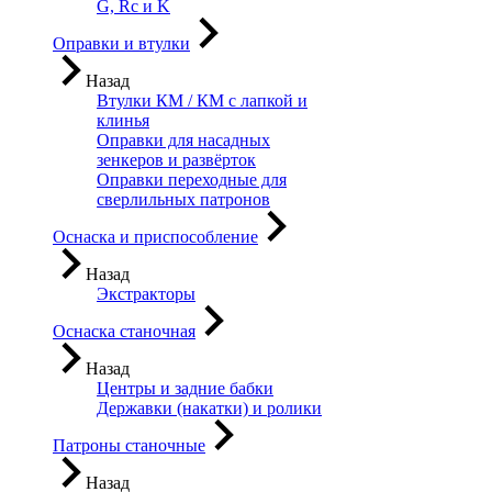
G, Rc и K
Оправки и втулки
Назад
Втулки КМ / КМ с лапкой и
клинья
Оправки для насадных
зенкеров и развёрток
Оправки переходные для
сверлильных патронов
Оснаска и приспособление
Назад
Экстракторы
Оснаска станочная
Назад
Центры и задние бабки
Державки (накатки) и ролики
Патроны станочные
Назад