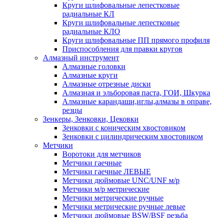
Круги шлифовальные лепестковые
радиальные КЛ
Круги шлифовальные лепестковые
радиальные КЛО
Круги шлифовальные ПП прямого профиля
Приспособления для правки кругов
Алмазный инструмент
Алмазные головки
Алмазные круги
Алмазные отрезные диски
Алмазная и эльборовая паста, ГОИ, Шкурка
Алмазные карандаши,иглы,алмазы в оправе,
резцы
Зенкеры, Зенковки, Цековки
Зенковки с коническим хвостовиком
Зенковки с цилиндрическим хвостовиком
Метчики
Воротоки для метчиков
Метчики гаечные
Метчики гаечные ЛЕВЫЕ
Метчики дюймовые UNC/UNF м/р
Метчики м/р метрические
Метчики метрические ручные
Метчики метрические ручные левые
Метчики дюймовые BSW/BSF резьба