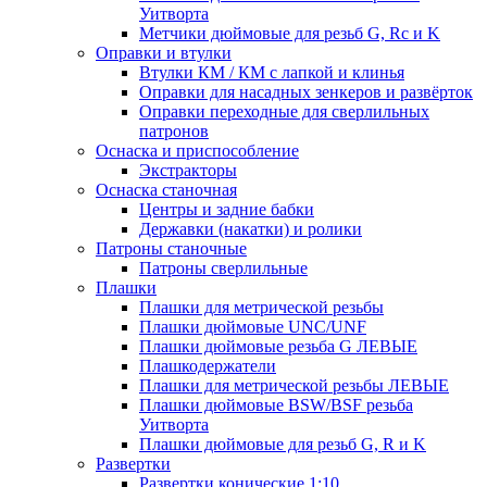
Уитворта
Метчики дюймовые для резьб G, Rc и K
Оправки и втулки
Втулки КМ / КМ с лапкой и клинья
Оправки для насадных зенкеров и развёрток
Оправки переходные для сверлильных
патронов
Оснаска и приспособление
Экстракторы
Оснаска станочная
Центры и задние бабки
Державки (накатки) и ролики
Патроны станочные
Патроны сверлильные
Плашки
Плашки для метрической резьбы
Плашки дюймовые UNC/UNF
Плашки дюймовые резьба G ЛЕВЫЕ
Плашкодержатели
Плашки для метрической резьбы ЛЕВЫЕ
Плашки дюймовые BSW/BSF резьба
Уитворта
Плашки дюймовые для резьб G, R и K
Развертки
Развертки конические 1:10