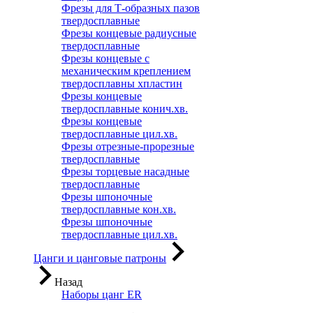
Фрезы для Т-образных пазов
твердосплавные
Фрезы концевые радиусные
твердосплавные
Фрезы концевые с
механическим креплением
твердосплавны хпластин
Фрезы концевые
твердосплавные конич.хв.
Фрезы концевые
твердосплавные цил.хв.
Фрезы отрезные-прорезные
твердосплавные
Фрезы торцевые насадные
твердосплавные
Фрезы шпоночные
твердосплавные кон.хв.
Фрезы шпоночные
твердосплавные цил.хв.
Цанги и цанговые патроны
Назад
Наборы цанг ER