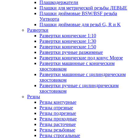
Плашкодержатели
Плашки для метрической резьбы ЛЕВЫЕ
Плашки дюймовые BSW/BSF резьба
Уитворта
Плашки дюймовые для резьб G, R и K
Развертки
Развертки конические 1:10
Развертки конические 1:30
Развертки конические 1:50
Развертки ручные разжимные
Развертки конические под конус Морзе
Развертки машинные с коническим
хвостовиком
Развертки машинные с цилиндрическим
хвостовиком
Развертки ручные с цилиндрическим
хвостовиком
Резцы
Резцы контурные
Резцы отрезные
Резцы подрезные
Резцы проходные
Резцы расточные
Резцы резьбовые
Резцы строгальные