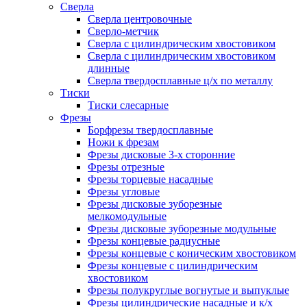
Сверла
Сверла центровочные
Сверло-метчик
Сверла с цилиндрическим хвостовиком
Сверла с цилиндрическим хвостовиком
длинные
Сверла твердосплавные ц/х по металлу
Тиски
Тиски слесарные
Фрезы
Борфрезы твердосплавные
Ножи к фрезам
Фрезы дисковые 3-х сторонние
Фрезы отрезные
Фрезы торцевые насадные
Фрезы угловые
Фрезы дисковые зуборезные
мелкомодульные
Фрезы дисковые зуборезные модульные
Фрезы концевые радиусные
Фрезы концевые с коническим хвостовиком
Фрезы концевые с цилиндрическим
хвостовиком
Фрезы полукруглые вогнутые и выпуклые
Фрезы цилиндрические насадные и к/х