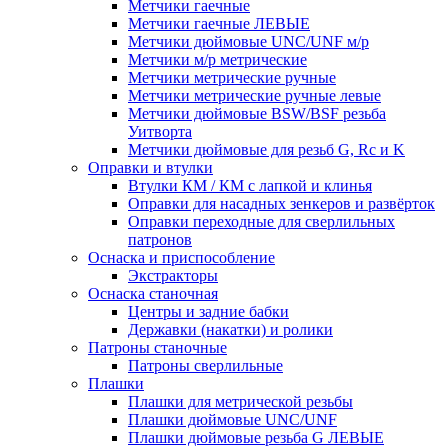
Метчики гаечные
Метчики гаечные ЛЕВЫЕ
Метчики дюймовые UNC/UNF м/р
Метчики м/р метрические
Метчики метрические ручные
Метчики метрические ручные левые
Метчики дюймовые BSW/BSF резьба
Уитворта
Метчики дюймовые для резьб G, Rc и K
Оправки и втулки
Втулки КМ / КМ с лапкой и клинья
Оправки для насадных зенкеров и развёрток
Оправки переходные для сверлильных
патронов
Оснаска и приспособление
Экстракторы
Оснаска станочная
Центры и задние бабки
Державки (накатки) и ролики
Патроны станочные
Патроны сверлильные
Плашки
Плашки для метрической резьбы
Плашки дюймовые UNC/UNF
Плашки дюймовые резьба G ЛЕВЫЕ