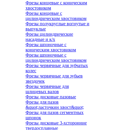
Фрезы концевые с коническим
хвостовиком
Фрезы концевые с
цилиндрическим хвостовиком
Фрезы полукруглые вогнутые и
выпуклые
Фрезы цилиндрические
насадные и к/х
Фрезы шпоночные с
коническим хвостовиком
Фрезы шпоночные с
цилиндрическим хвостовиком
Фрезы червячные для зубчатых
колес
Фрезы червячные для зубьев
звездочек
Фрезы червячные для
шлицевых валов
Фрезы дисковые пазовые
Фрезы для пазов
&quot;ласточкин хвост&quot;
Фрезы для пазов сегментных
шпонок
Фрезы дисковые 3-хсторонние
твердосплавные