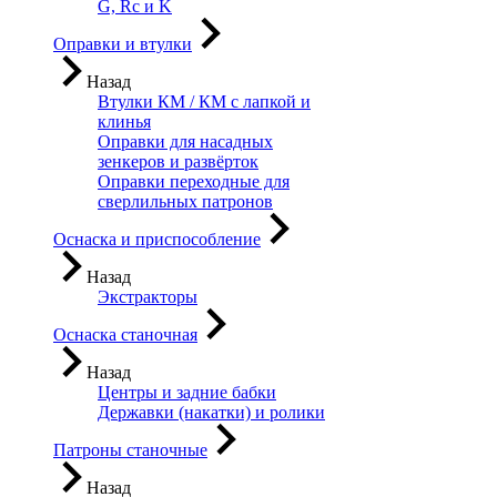
G, Rc и K
Оправки и втулки
Назад
Втулки КМ / КМ с лапкой и
клинья
Оправки для насадных
зенкеров и развёрток
Оправки переходные для
сверлильных патронов
Оснаска и приспособление
Назад
Экстракторы
Оснаска станочная
Назад
Центры и задние бабки
Державки (накатки) и ролики
Патроны станочные
Назад