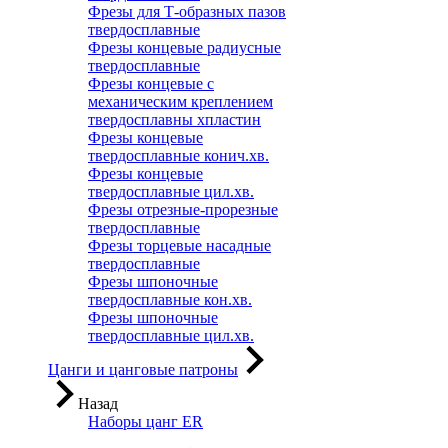
Фрезы для Т-образных пазов
твердосплавные
Фрезы концевые радиусные
твердосплавные
Фрезы концевые с
механическим креплением
твердосплавны хпластин
Фрезы концевые
твердосплавные конич.хв.
Фрезы концевые
твердосплавные цил.хв.
Фрезы отрезные-прорезные
твердосплавные
Фрезы торцевые насадные
твердосплавные
Фрезы шпоночные
твердосплавные кон.хв.
Фрезы шпоночные
твердосплавные цил.хв.
Цанги и цанговые патроны
Назад
Наборы цанг ER