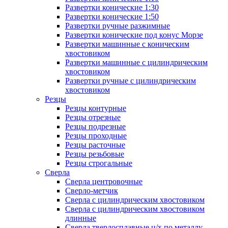
Развертки конические 1:30
Развертки конические 1:50
Развертки ручные разжимные
Развертки конические под конус Морзе
Развертки машинные с коническим
хвостовиком
Развертки машинные с цилиндрическим
хвостовиком
Развертки ручные с цилиндрическим
хвостовиком
Резцы
Резцы контурные
Резцы отрезные
Резцы подрезные
Резцы проходные
Резцы расточные
Резцы резьбовые
Резцы строгальные
Сверла
Сверла центровочные
Сверло-метчик
Сверла с цилиндрическим хвостовиком
Сверла с цилиндрическим хвостовиком
длинные
Сверла твердосплавные ц/х по металлу