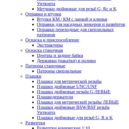
Уитворта
Метчики дюймовые для резьб G, Rc и K
Оправки и втулки
Втулки КМ / КМ с лапкой и клинья
Оправки для насадных зенкеров и развёрток
Оправки переходные для сверлильных
патронов
Оснаска и приспособление
Экстракторы
Оснаска станочная
Центры и задние бабки
Державки (накатки) и ролики
Патроны станочные
Патроны сверлильные
Плашки
Плашки для метрической резьбы
Плашки дюймовые UNC/UNF
Плашки дюймовые резьба G ЛЕВЫЕ
Плашкодержатели
Плашки для метрической резьбы ЛЕВЫЕ
Плашки дюймовые BSW/BSF резьба
Уитворта
Плашки дюймовые для резьб G, R и K
Развертки
Развертки конические 1:10