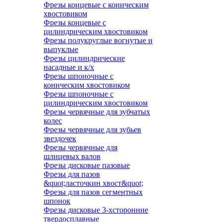
Фрезы концевые с коническим
хвостовиком
Фрезы концевые с
цилиндрическим хвостовиком
Фрезы полукруглые вогнутые и
выпуклые
Фрезы цилиндрические
насадные и к/х
Фрезы шпоночные с
коническим хвостовиком
Фрезы шпоночные с
цилиндрическим хвостовиком
Фрезы червячные для зубчатых
колес
Фрезы червячные для зубьев
звездочек
Фрезы червячные для
шлицевых валов
Фрезы дисковые пазовые
Фрезы для пазов
&quot;ласточкин хвост&quot;
Фрезы для пазов сегментных
шпонок
Фрезы дисковые 3-хсторонние
твердосплавные