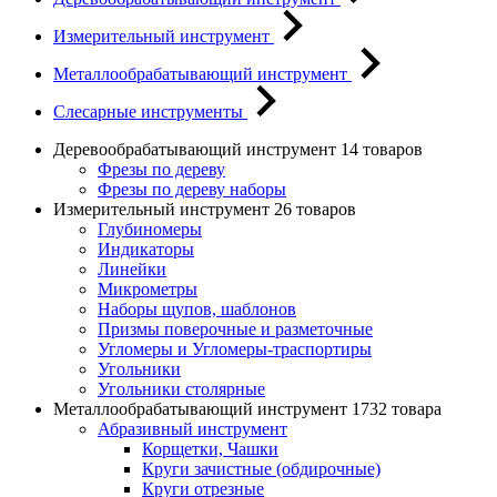
Измерительный инструмент
Металлообрабатывающий инструмент
Слесарные инструменты
Деревообрабатывающий инструмент
14 товаров
Фрезы по дереву
Фрезы по дереву наборы
Измерительный инструмент
26 товаров
Глубиномеры
Индикаторы
Линейки
Микрометры
Наборы щупов, шаблонов
Призмы поверочные и разметочные
Угломеры и Угломеры-траспортиры
Угольники
Угольники столярные
Металлообрабатывающий инструмент
1732 товара
Абразивный инструмент
Корщетки, Чашки
Круги зачистные (обдирочные)
Круги отрезные