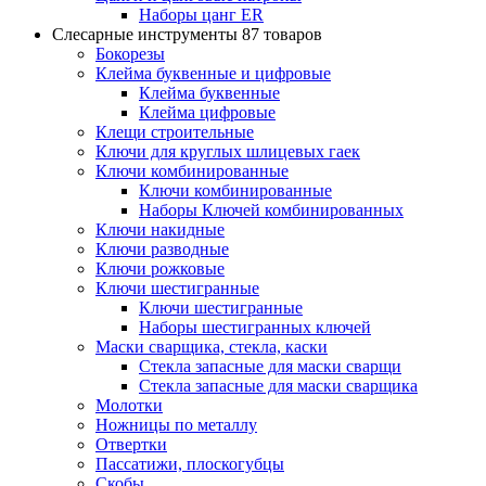
Наборы цанг ER
Слесарные инструменты
87 товаров
Бокорезы
Клейма буквенные и цифровые
Клейма буквенные
Клейма цифровые
Клещи строительные
Ключи для круглых шлицевых гаек
Ключи комбинированные
Ключи комбинированные
Наборы Ключей комбинированных
Ключи накидные
Ключи разводные
Ключи рожковые
Ключи шестигранные
Ключи шестигранные
Наборы шестигранных ключей
Маски сварщика, стекла, каски
Стекла запасные для маски сварщи
Стекла запасные для маски сварщика
Молотки
Ножницы по металлу
Отвертки
Пассатижи, плоскогубцы
Скобы