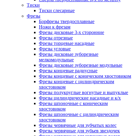
Тиски
Тиски слесарные
Фрезы
Борфрезы твердосплавные
Ножи к фрезам
Фрезы дисковые 3-х сторонние
Фрезы отрезные
Фрезы торцевые насадные
Фрезы угловые
Фрезы дисковые зуборезные
мелкомодульные
Фрезы дисковые зуборезные модульные
Фрезы концевые радиусные
Фрезы концевые с коническим хвостовиком
Фрезы концевые с цилиндрическим
хвостовиком
Фрезы полукруглые вогнутые и выпуклые
Фрезы цилиндрические насадные и к/х
Фрезы шпоночные с коническим
хвостовиком
Фрезы шпоночные с цилиндрическим
хвостовиком
Фрезы червячные для зубчатых колес
Фрезы червячные для зубьев звездочек