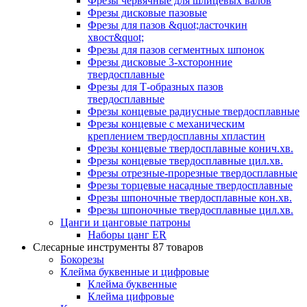
Фрезы червячные для шлицевых валов
Фрезы дисковые пазовые
Фрезы для пазов &quot;ласточкин
хвост&quot;
Фрезы для пазов сегментных шпонок
Фрезы дисковые 3-хсторонние
твердосплавные
Фрезы для Т-образных пазов
твердосплавные
Фрезы концевые радиусные твердосплавные
Фрезы концевые с механическим
креплением твердосплавны хпластин
Фрезы концевые твердосплавные конич.хв.
Фрезы концевые твердосплавные цил.хв.
Фрезы отрезные-прорезные твердосплавные
Фрезы торцевые насадные твердосплавные
Фрезы шпоночные твердосплавные кон.хв.
Фрезы шпоночные твердосплавные цил.хв.
Цанги и цанговые патроны
Наборы цанг ER
Слесарные инструменты
87 товаров
Бокорезы
Клейма буквенные и цифровые
Клейма буквенные
Клейма цифровые