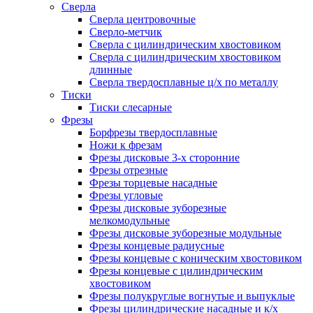
Сверла
Сверла центровочные
Сверло-метчик
Сверла с цилиндрическим хвостовиком
Сверла с цилиндрическим хвостовиком
длинные
Сверла твердосплавные ц/х по металлу
Тиски
Тиски слесарные
Фрезы
Борфрезы твердосплавные
Ножи к фрезам
Фрезы дисковые 3-х сторонние
Фрезы отрезные
Фрезы торцевые насадные
Фрезы угловые
Фрезы дисковые зуборезные
мелкомодульные
Фрезы дисковые зуборезные модульные
Фрезы концевые радиусные
Фрезы концевые с коническим хвостовиком
Фрезы концевые с цилиндрическим
хвостовиком
Фрезы полукруглые вогнутые и выпуклые
Фрезы цилиндрические насадные и к/х