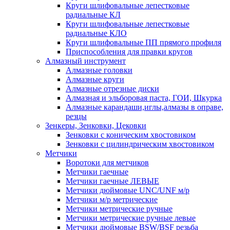
Круги шлифовальные лепестковые
радиальные КЛ
Круги шлифовальные лепестковые
радиальные КЛО
Круги шлифовальные ПП прямого профиля
Приспособления для правки кругов
Алмазный инструмент
Алмазные головки
Алмазные круги
Алмазные отрезные диски
Алмазная и эльборовая паста, ГОИ, Шкурка
Алмазные карандаши,иглы,алмазы в оправе,
резцы
Зенкеры, Зенковки, Цековки
Зенковки с коническим хвостовиком
Зенковки с цилиндрическим хвостовиком
Метчики
Воротоки для метчиков
Метчики гаечные
Метчики гаечные ЛЕВЫЕ
Метчики дюймовые UNC/UNF м/р
Метчики м/р метрические
Метчики метрические ручные
Метчики метрические ручные левые
Метчики дюймовые BSW/BSF резьба