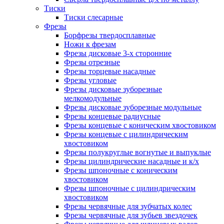
Тиски
Тиски слесарные
Фрезы
Борфрезы твердосплавные
Ножи к фрезам
Фрезы дисковые 3-х сторонние
Фрезы отрезные
Фрезы торцевые насадные
Фрезы угловые
Фрезы дисковые зуборезные
мелкомодульные
Фрезы дисковые зуборезные модульные
Фрезы концевые радиусные
Фрезы концевые с коническим хвостовиком
Фрезы концевые с цилиндрическим
хвостовиком
Фрезы полукруглые вогнутые и выпуклые
Фрезы цилиндрические насадные и к/х
Фрезы шпоночные с коническим
хвостовиком
Фрезы шпоночные с цилиндрическим
хвостовиком
Фрезы червячные для зубчатых колес
Фрезы червячные для зубьев звездочек