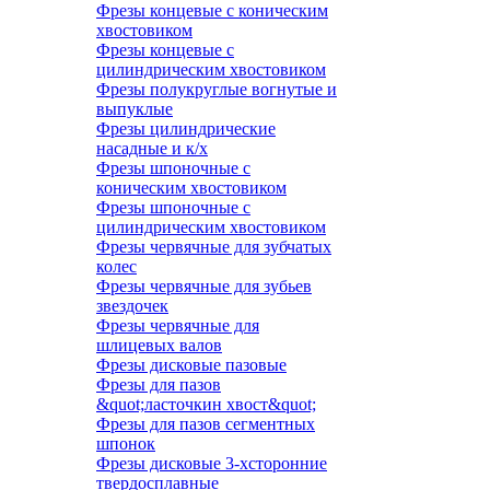
Фрезы концевые с коническим
хвостовиком
Фрезы концевые с
цилиндрическим хвостовиком
Фрезы полукруглые вогнутые и
выпуклые
Фрезы цилиндрические
насадные и к/х
Фрезы шпоночные с
коническим хвостовиком
Фрезы шпоночные с
цилиндрическим хвостовиком
Фрезы червячные для зубчатых
колес
Фрезы червячные для зубьев
звездочек
Фрезы червячные для
шлицевых валов
Фрезы дисковые пазовые
Фрезы для пазов
&quot;ласточкин хвост&quot;
Фрезы для пазов сегментных
шпонок
Фрезы дисковые 3-хсторонние
твердосплавные