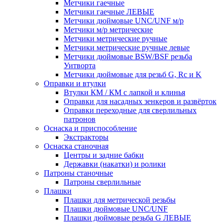
Метчики гаечные
Метчики гаечные ЛЕВЫЕ
Метчики дюймовые UNC/UNF м/р
Метчики м/р метрические
Метчики метрические ручные
Метчики метрические ручные левые
Метчики дюймовые BSW/BSF резьба
Уитворта
Метчики дюймовые для резьб G, Rc и K
Оправки и втулки
Втулки КМ / КМ с лапкой и клинья
Оправки для насадных зенкеров и развёрток
Оправки переходные для сверлильных
патронов
Оснаска и приспособление
Экстракторы
Оснаска станочная
Центры и задние бабки
Державки (накатки) и ролики
Патроны станочные
Патроны сверлильные
Плашки
Плашки для метрической резьбы
Плашки дюймовые UNC/UNF
Плашки дюймовые резьба G ЛЕВЫЕ