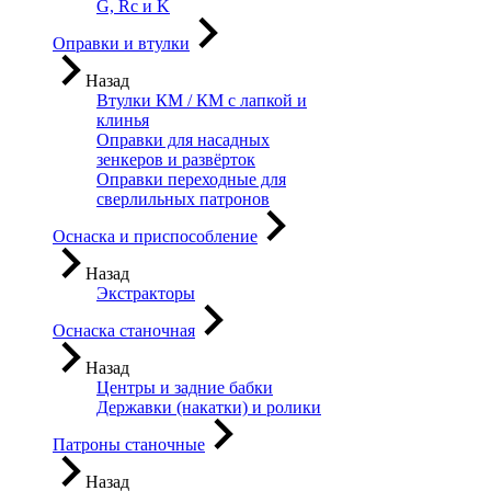
G, Rc и K
Оправки и втулки
Назад
Втулки КМ / КМ с лапкой и
клинья
Оправки для насадных
зенкеров и развёрток
Оправки переходные для
сверлильных патронов
Оснаска и приспособление
Назад
Экстракторы
Оснаска станочная
Назад
Центры и задние бабки
Державки (накатки) и ролики
Патроны станочные
Назад