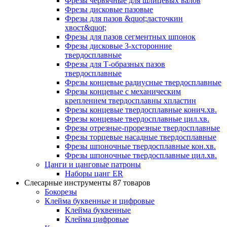
Фрезы червячные для шлицевых валов
Фрезы дисковые пазовые
Фрезы для пазов &quot;ласточкин
хвост&quot;
Фрезы для пазов сегментных шпонок
Фрезы дисковые 3-хсторонние
твердосплавные
Фрезы для Т-образных пазов
твердосплавные
Фрезы концевые радиусные твердосплавные
Фрезы концевые с механическим
креплением твердосплавны хпластин
Фрезы концевые твердосплавные конич.хв.
Фрезы концевые твердосплавные цил.хв.
Фрезы отрезные-прорезные твердосплавные
Фрезы торцевые насадные твердосплавные
Фрезы шпоночные твердосплавные кон.хв.
Фрезы шпоночные твердосплавные цил.хв.
Цанги и цанговые патроны
Наборы цанг ER
Слесарные инструменты
87 товаров
Бокорезы
Клейма буквенные и цифровые
Клейма буквенные
Клейма цифровые