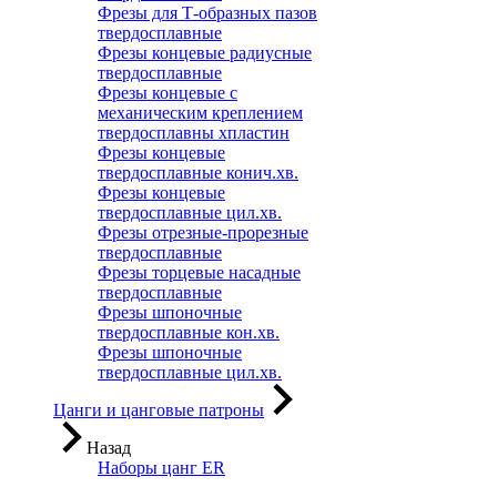
Фрезы для Т-образных пазов
твердосплавные
Фрезы концевые радиусные
твердосплавные
Фрезы концевые с
механическим креплением
твердосплавны хпластин
Фрезы концевые
твердосплавные конич.хв.
Фрезы концевые
твердосплавные цил.хв.
Фрезы отрезные-прорезные
твердосплавные
Фрезы торцевые насадные
твердосплавные
Фрезы шпоночные
твердосплавные кон.хв.
Фрезы шпоночные
твердосплавные цил.хв.
Цанги и цанговые патроны
Назад
Наборы цанг ER