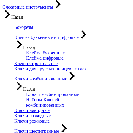
Слесарные инструменты
Назад
Бокорезы
Клейма буквенные и цифровые
Назад
Клейма буквенные
Клейма цифровые
Клещи строительные
Ключи для круглых шлицевых гаек
Ключи комбинированные
Назад
Ключи комбинированные
Наборы Ключей
комбинированных
Ключи накидные
Ключи разводные
Ключи рожковые
Ключи шестигранные