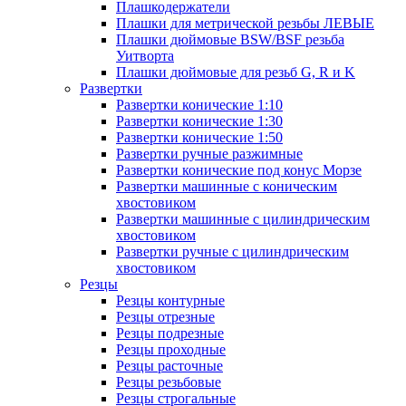
Плашкодержатели
Плашки для метрической резьбы ЛЕВЫЕ
Плашки дюймовые BSW/BSF резьба
Уитворта
Плашки дюймовые для резьб G, R и K
Развертки
Развертки конические 1:10
Развертки конические 1:30
Развертки конические 1:50
Развертки ручные разжимные
Развертки конические под конус Морзе
Развертки машинные с коническим
хвостовиком
Развертки машинные с цилиндрическим
хвостовиком
Развертки ручные с цилиндрическим
хвостовиком
Резцы
Резцы контурные
Резцы отрезные
Резцы подрезные
Резцы проходные
Резцы расточные
Резцы резьбовые
Резцы строгальные