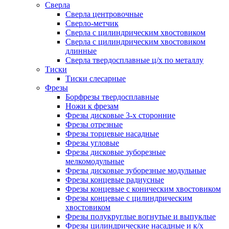
Сверла
Сверла центровочные
Сверло-метчик
Сверла с цилиндрическим хвостовиком
Сверла с цилиндрическим хвостовиком
длинные
Сверла твердосплавные ц/х по металлу
Тиски
Тиски слесарные
Фрезы
Борфрезы твердосплавные
Ножи к фрезам
Фрезы дисковые 3-х сторонние
Фрезы отрезные
Фрезы торцевые насадные
Фрезы угловые
Фрезы дисковые зуборезные
мелкомодульные
Фрезы дисковые зуборезные модульные
Фрезы концевые радиусные
Фрезы концевые с коническим хвостовиком
Фрезы концевые с цилиндрическим
хвостовиком
Фрезы полукруглые вогнутые и выпуклые
Фрезы цилиндрические насадные и к/х