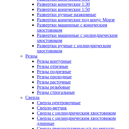
Развертки конические 1:30
Развертки конические 1:50
Развертки ручные разжимные
Развертки конические под конус Морзе
Развертки машинные с коническим
хвостовиком
Развертки машинные с цилиндрическим
хвостовиком
Развертки ручные с цилиндрическим
хвостовиком
Резцы
Резцы контурные
Резцы отрезные
Резцы подрезные
Резцы проходные
Резцы расточные
Резцы резьбовые
Резцы строгальные
Сверла
Сверла центровочные
Сверло-метчик
Сверла с цилиндрическим хвостовиком
Сверла с цилиндрическим хвостовиком
длинные
Сверла твердосплавные ц/х по металлу