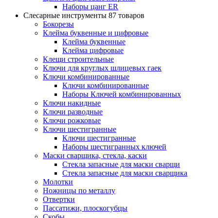
Наборы цанг ER
Слесарные инструменты
87 товаров
Бокорезы
Клейма буквенные и цифровые
Клейма буквенные
Клейма цифровые
Клещи строительные
Ключи для круглых шлицевых гаек
Ключи комбинированные
Ключи комбинированные
Наборы Ключей комбинированных
Ключи накидные
Ключи разводные
Ключи рожковые
Ключи шестигранные
Ключи шестигранные
Наборы шестигранных ключей
Маски сварщика, стекла, каски
Стекла запасные для маски сварщи
Стекла запасные для маски сварщика
Молотки
Ножницы по металлу
Отвертки
Пассатижи, плоскогубцы
Скобы