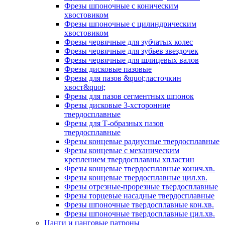
Фрезы шпоночные с коническим
хвостовиком
Фрезы шпоночные с цилиндрическим
хвостовиком
Фрезы червячные для зубчатых колес
Фрезы червячные для зубьев звездочек
Фрезы червячные для шлицевых валов
Фрезы дисковые пазовые
Фрезы для пазов &quot;ласточкин
хвост&quot;
Фрезы для пазов сегментных шпонок
Фрезы дисковые 3-хсторонние
твердосплавные
Фрезы для Т-образных пазов
твердосплавные
Фрезы концевые радиусные твердосплавные
Фрезы концевые с механическим
креплением твердосплавны хпластин
Фрезы концевые твердосплавные конич.хв.
Фрезы концевые твердосплавные цил.хв.
Фрезы отрезные-прорезные твердосплавные
Фрезы торцевые насадные твердосплавные
Фрезы шпоночные твердосплавные кон.хв.
Фрезы шпоночные твердосплавные цил.хв.
Цанги и цанговые патроны