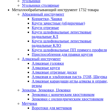
Угольники
Угольники столярные
Металлообрабатывающий инструмент
1732 товара
Абразивный инструмент
Корщетки, Чашки
Круги зачистные (обдирочные)
Круги отрезные
Круги шлифовальные лепестковые
радиальные КЛ
Круги шлифовальные лепестковые
радиальные КЛО
Круги шлифовальные ПП прямого профиля
Приспособления для правки кругов
Алмазный инструмент
Алмазные головки
Алмазные круги
Алмазные отрезные диски
Алмазная и эльборовая паста, ГОИ, Шкурка
Алмазные карандаши,иглы,алмазы в оправе,
резцы
Зенкеры, Зенковки, Цековки
Зенковки с коническим хвостовиком
Зенковки с цилиндрическим хвостовиком
Метчики
Воротоки для метчиков