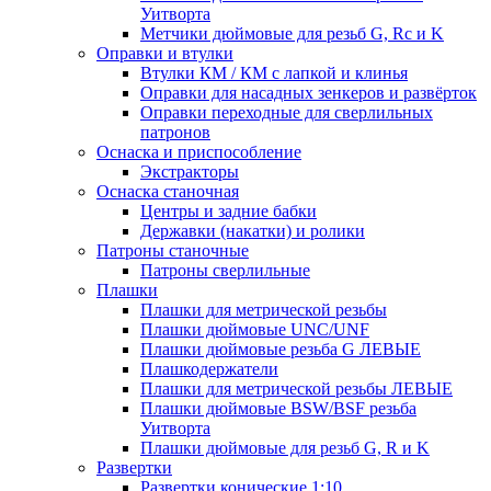
Уитворта
Метчики дюймовые для резьб G, Rc и K
Оправки и втулки
Втулки КМ / КМ с лапкой и клинья
Оправки для насадных зенкеров и развёрток
Оправки переходные для сверлильных
патронов
Оснаска и приспособление
Экстракторы
Оснаска станочная
Центры и задние бабки
Державки (накатки) и ролики
Патроны станочные
Патроны сверлильные
Плашки
Плашки для метрической резьбы
Плашки дюймовые UNC/UNF
Плашки дюймовые резьба G ЛЕВЫЕ
Плашкодержатели
Плашки для метрической резьбы ЛЕВЫЕ
Плашки дюймовые BSW/BSF резьба
Уитворта
Плашки дюймовые для резьб G, R и K
Развертки
Развертки конические 1:10