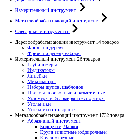
Измерительный инструмент
Металлообрабатывающий инструмент
Слесарные инструменты
Деревообрабатывающий инструмент
14 товаров
Фрезы по дереву
Фрезы по дереву наборы
Измерительный инструмент
26 товаров
Глубиномеры
Индикаторы
Линейки
Микрометры
Наборы щупов, шаблонов
Призмы поверочные и разметочные
Угломеры и Угломеры-траспортиры
Угольники
Угольники столярные
Металлообрабатывающий инструмент
1732 товара
Абразивный инструмент
Корщетки, Чашки
Круги зачистные (обдирочные)
Круги отрезные