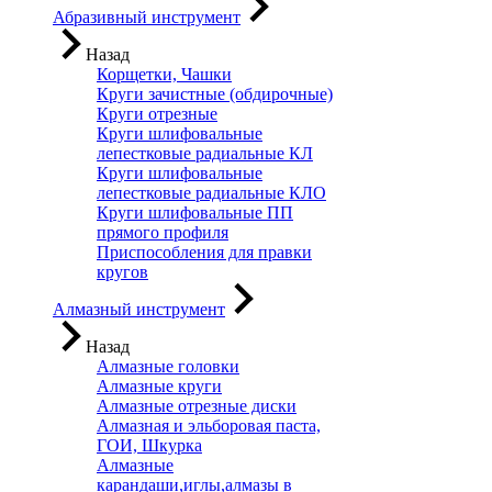
Абразивный инструмент
Назад
Корщетки, Чашки
Круги зачистные (обдирочные)
Круги отрезные
Круги шлифовальные
лепестковые радиальные КЛ
Круги шлифовальные
лепестковые радиальные КЛО
Круги шлифовальные ПП
прямого профиля
Приспособления для правки
кругов
Алмазный инструмент
Назад
Алмазные головки
Алмазные круги
Алмазные отрезные диски
Алмазная и эльборовая паста,
ГОИ, Шкурка
Алмазные
карандаши,иглы,алмазы в