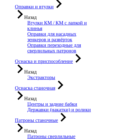
Оправки и втулки
Назад
Втулки КМ / КМ с лапкой и
клинья
Оправки для насадных
зенкеров и развёрток
Оправки переходные для
сверлильных патронов
Оснаска и приспособление
Назад
Экстракторы
Оснаска станочная
Назад
Центры и задние бабки
Державки (накатки) и ролики
Патроны станочные
Назад
Патроны сверлильные