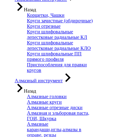
Назад
Корщетки, Чашки
Круги зачистные (обдирочные)
Круги отрезные
Круги шлифовальные
лепестковые радиальные КЛ
Круги шлифовальные
лепестковые радиальные КЛО
Круги шлифовальные ПП
прямого профиля
Приспособления для правки
кругов
Алмазный инструмент
Назад
Алмазные головки
Алмазные круги
Алмазные отрезные диски
Алмазная и эльборовая паста,
ГОИ, Шкурка
Алмазные
карандаши,иглы,алмазы в
оправе, резцы