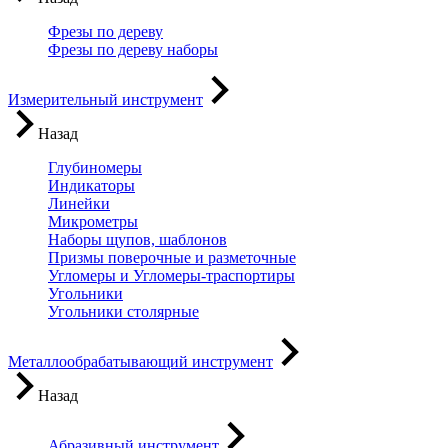
Фрезы по дереву
Фрезы по дереву наборы
Измерительный инструмент
Назад
Глубиномеры
Индикаторы
Линейки
Микрометры
Наборы щупов, шаблонов
Призмы поверочные и разметочные
Угломеры и Угломеры-траспортиры
Угольники
Угольники столярные
Металлообрабатывающий инструмент
Назад
Абразивный инструмент