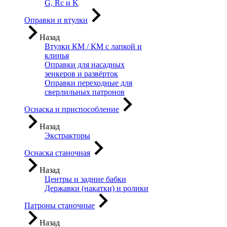
G, Rc и K
Оправки и втулки
Назад
Втулки КМ / КМ с лапкой и
клинья
Оправки для насадных
зенкеров и развёрток
Оправки переходные для
сверлильных патронов
Оснаска и приспособление
Назад
Экстракторы
Оснаска станочная
Назад
Центры и задние бабки
Державки (накатки) и ролики
Патроны станочные
Назад