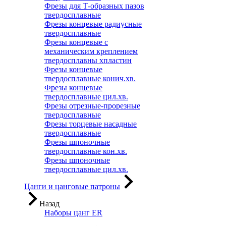
Фрезы для Т-образных пазов
твердосплавные
Фрезы концевые радиусные
твердосплавные
Фрезы концевые с
механическим креплением
твердосплавны хпластин
Фрезы концевые
твердосплавные конич.хв.
Фрезы концевые
твердосплавные цил.хв.
Фрезы отрезные-прорезные
твердосплавные
Фрезы торцевые насадные
твердосплавные
Фрезы шпоночные
твердосплавные кон.хв.
Фрезы шпоночные
твердосплавные цил.хв.
Цанги и цанговые патроны
Назад
Наборы цанг ER