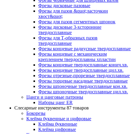
Фрезы червячные для шлицевых валов
Фрезы дисковые пазовые
Фрезы для пазов &quot;ласточкин
хвост&quot;
Фрезы для пазов сегментных шпонок
Фрезы дисковые 3-хсторонние
твердосплавные
Фрезы для Т-образных пазов
твердосплавные
Фрезы концевые радиусные твердосплавные
Фрезы концевые с механическим
креплением твердосплавны хпластин
Фрезы концевые твердосплавные конич.хв.
Фрезы концевые твердосплавные цил.хв.
Фрезы отрезные-прорезные твердосплавные
Фрезы торцевые насадные твердосплавные
Фрезы шпоночные твердосплавные кон.хв.
Фрезы шпоночные твердосплавные цил.хв.
Цанги и цанговые патроны
Наборы цанг ER
Слесарные инструменты
87 товаров
Бокорезы
Клейма буквенные и цифровые
Клейма буквенные
Клейма цифровые