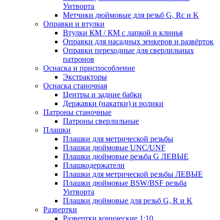
Уитворта
Метчики дюймовые для резьб G, Rc и K
Оправки и втулки
Втулки КМ / КМ с лапкой и клинья
Оправки для насадных зенкеров и развёрток
Оправки переходные для сверлильных
патронов
Оснаска и приспособление
Экстракторы
Оснаска станочная
Центры и задние бабки
Державки (накатки) и ролики
Патроны станочные
Патроны сверлильные
Плашки
Плашки для метрической резьбы
Плашки дюймовые UNC/UNF
Плашки дюймовые резьба G ЛЕВЫЕ
Плашкодержатели
Плашки для метрической резьбы ЛЕВЫЕ
Плашки дюймовые BSW/BSF резьба
Уитворта
Плашки дюймовые для резьб G, R и K
Развертки
Развертки конические 1:10