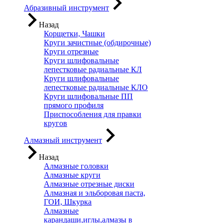
Абразивный инструмент
Назад
Корщетки, Чашки
Круги зачистные (обдирочные)
Круги отрезные
Круги шлифовальные
лепестковые радиальные КЛ
Круги шлифовальные
лепестковые радиальные КЛО
Круги шлифовальные ПП
прямого профиля
Приспособления для правки
кругов
Алмазный инструмент
Назад
Алмазные головки
Алмазные круги
Алмазные отрезные диски
Алмазная и эльборовая паста,
ГОИ, Шкурка
Алмазные
карандаши,иглы,алмазы в