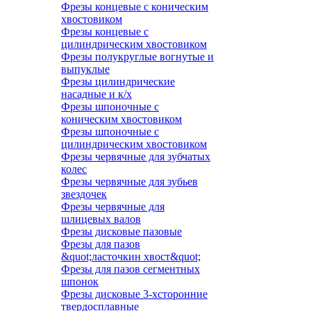
Фрезы концевые с коническим
хвостовиком
Фрезы концевые с
цилиндрическим хвостовиком
Фрезы полукруглые вогнутые и
выпуклые
Фрезы цилиндрические
насадные и к/х
Фрезы шпоночные с
коническим хвостовиком
Фрезы шпоночные с
цилиндрическим хвостовиком
Фрезы червячные для зубчатых
колес
Фрезы червячные для зубьев
звездочек
Фрезы червячные для
шлицевых валов
Фрезы дисковые пазовые
Фрезы для пазов
&quot;ласточкин хвост&quot;
Фрезы для пазов сегментных
шпонок
Фрезы дисковые 3-хсторонние
твердосплавные