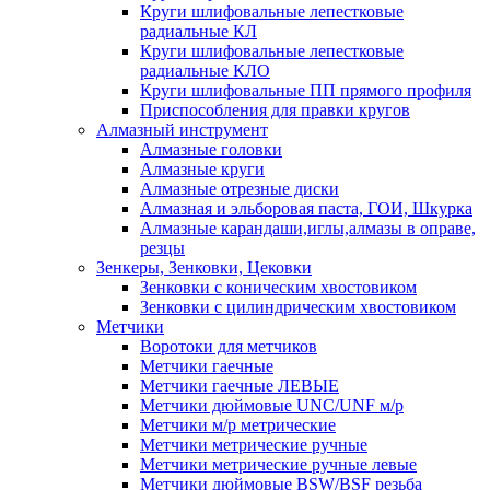
Круги шлифовальные лепестковые
радиальные КЛ
Круги шлифовальные лепестковые
радиальные КЛО
Круги шлифовальные ПП прямого профиля
Приспособления для правки кругов
Алмазный инструмент
Алмазные головки
Алмазные круги
Алмазные отрезные диски
Алмазная и эльборовая паста, ГОИ, Шкурка
Алмазные карандаши,иглы,алмазы в оправе,
резцы
Зенкеры, Зенковки, Цековки
Зенковки с коническим хвостовиком
Зенковки с цилиндрическим хвостовиком
Метчики
Воротоки для метчиков
Метчики гаечные
Метчики гаечные ЛЕВЫЕ
Метчики дюймовые UNC/UNF м/р
Метчики м/р метрические
Метчики метрические ручные
Метчики метрические ручные левые
Метчики дюймовые BSW/BSF резьба