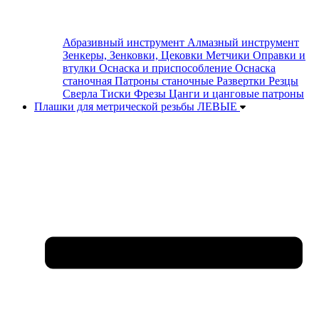
Абразивный инструмент
Алмазный инструмент
Зенкеры, Зенковки, Цековки
Метчики
Оправки и
втулки
Оснаска и приспособление
Оснаска
станочная
Патроны станочные
Развертки
Резцы
Сверла
Тиски
Фрезы
Цанги и цанговые патроны
Плашки для метрической резьбы ЛЕВЫЕ