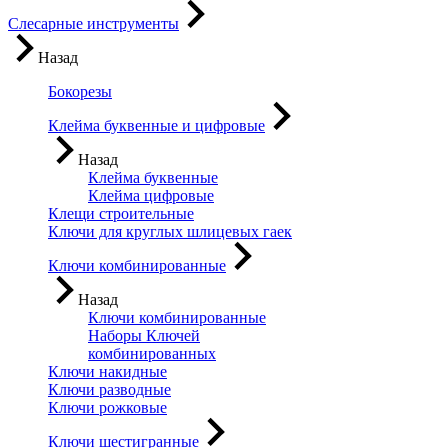
Слесарные инструменты
Назад
Бокорезы
Клейма буквенные и цифровые
Назад
Клейма буквенные
Клейма цифровые
Клещи строительные
Ключи для круглых шлицевых гаек
Ключи комбинированные
Назад
Ключи комбинированные
Наборы Ключей
комбинированных
Ключи накидные
Ключи разводные
Ключи рожковые
Ключи шестигранные