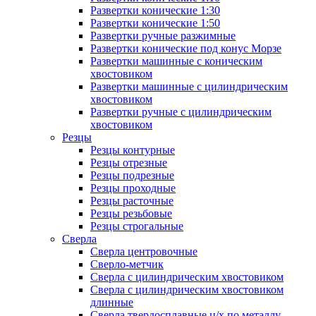
Развертки конические 1:30
Развертки конические 1:50
Развертки ручные разжимные
Развертки конические под конус Морзе
Развертки машинные с коническим
хвостовиком
Развертки машинные с цилиндрическим
хвостовиком
Развертки ручные с цилиндрическим
хвостовиком
Резцы
Резцы контурные
Резцы отрезные
Резцы подрезные
Резцы проходные
Резцы расточные
Резцы резьбовые
Резцы строгальные
Сверла
Сверла центровочные
Сверло-метчик
Сверла с цилиндрическим хвостовиком
Сверла с цилиндрическим хвостовиком
длинные
Сверла твердосплавные ц/х по металлу