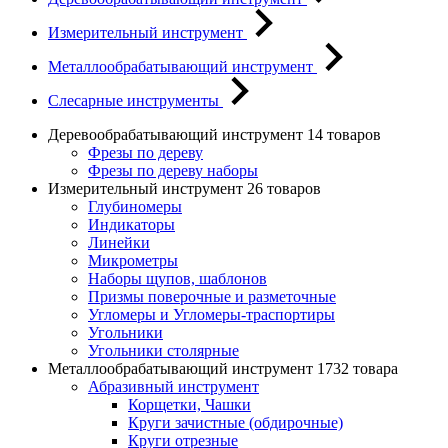
Измерительный инструмент
Металлообрабатывающий инструмент
Слесарные инструменты
Деревообрабатывающий инструмент
14 товаров
Фрезы по дереву
Фрезы по дереву наборы
Измерительный инструмент
26 товаров
Глубиномеры
Индикаторы
Линейки
Микрометры
Наборы щупов, шаблонов
Призмы поверочные и разметочные
Угломеры и Угломеры-траспортиры
Угольники
Угольники столярные
Металлообрабатывающий инструмент
1732 товара
Абразивный инструмент
Корщетки, Чашки
Круги зачистные (обдирочные)
Круги отрезные