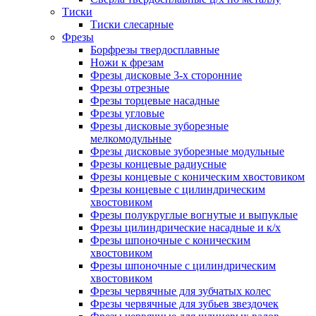
Тиски
Тиски слесарные
Фрезы
Борфрезы твердосплавные
Ножи к фрезам
Фрезы дисковые 3-х сторонние
Фрезы отрезные
Фрезы торцевые насадные
Фрезы угловые
Фрезы дисковые зуборезные
мелкомодульные
Фрезы дисковые зуборезные модульные
Фрезы концевые радиусные
Фрезы концевые с коническим хвостовиком
Фрезы концевые с цилиндрическим
хвостовиком
Фрезы полукруглые вогнутые и выпуклые
Фрезы цилиндрические насадные и к/х
Фрезы шпоночные с коническим
хвостовиком
Фрезы шпоночные с цилиндрическим
хвостовиком
Фрезы червячные для зубчатых колес
Фрезы червячные для зубьев звездочек