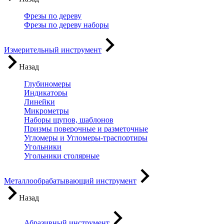
Фрезы по дереву
Фрезы по дереву наборы
Измерительный инструмент
Назад
Глубиномеры
Индикаторы
Линейки
Микрометры
Наборы щупов, шаблонов
Призмы поверочные и разметочные
Угломеры и Угломеры-траспортиры
Угольники
Угольники столярные
Металлообрабатывающий инструмент
Назад
Абразивный инструмент