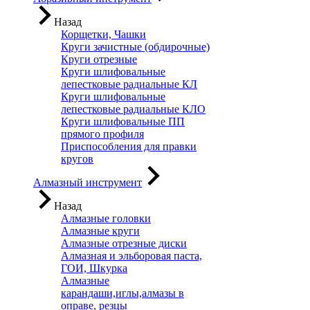
Назад
Корщетки, Чашки
Круги зачистные (обдирочные)
Круги отрезные
Круги шлифовальные
лепестковые радиальные КЛ
Круги шлифовальные
лепестковые радиальные КЛО
Круги шлифовальные ПП
прямого профиля
Приспособления для правки
кругов
Алмазный инструмент
Назад
Алмазные головки
Алмазные круги
Алмазные отрезные диски
Алмазная и эльборовая паста,
ГОИ, Шкурка
Алмазные
карандаши,иглы,алмазы в
оправе, резцы