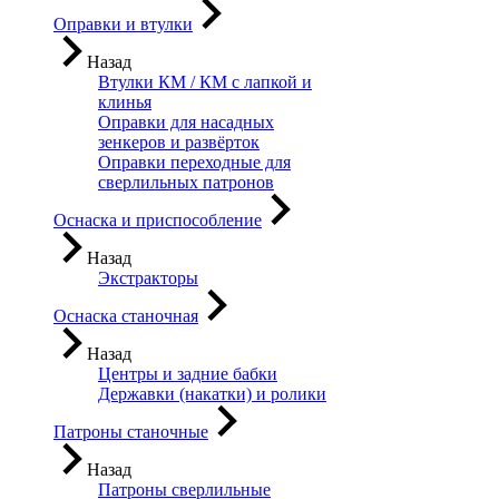
Оправки и втулки
Назад
Втулки КМ / КМ с лапкой и
клинья
Оправки для насадных
зенкеров и развёрток
Оправки переходные для
сверлильных патронов
Оснаска и приспособление
Назад
Экстракторы
Оснаска станочная
Назад
Центры и задние бабки
Державки (накатки) и ролики
Патроны станочные
Назад
Патроны сверлильные