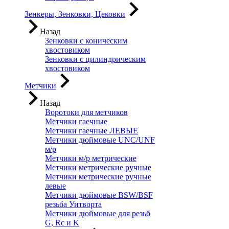
Зенкеры, Зенковки, Цековки
Назад
Зенковки с коническим
хвостовиком
Зенковки с цилиндрическим
хвостовиком
Метчики
Назад
Воротоки для метчиков
Метчики гаечные
Метчики гаечные ЛЕВЫЕ
Метчики дюймовые UNC/UNF
м/р
Метчики м/р метрические
Метчики метрические ручные
Метчики метрические ручные
левые
Метчики дюймовые BSW/BSF
резьба Уитворта
Метчики дюймовые для резьб
G, Rc и K