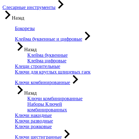
Слесарные инструменты
Назад
Бокорезы
Клейма буквенные и цифровые
Назад
Клейма буквенные
Клейма цифровые
Клещи строительные
Ключи для круглых шлицевых гаек
Ключи комбинированные
Назад
Ключи комбинированные
Наборы Ключей
комбинированных
Ключи накидные
Ключи разводные
Ключи рожковые
Ключи шестигранные