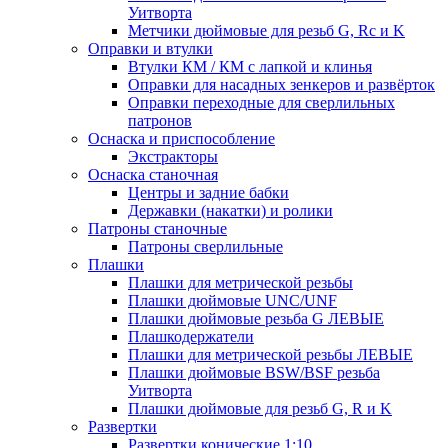
Уитворта
Метчики дюймовые для резьб G, Rc и K
Оправки и втулки
Втулки КМ / КМ с лапкой и клинья
Оправки для насадных зенкеров и развёрток
Оправки переходные для сверлильных
патронов
Оснаска и приспособление
Экстракторы
Оснаска станочная
Центры и задние бабки
Державки (накатки) и ролики
Патроны станочные
Патроны сверлильные
Плашки
Плашки для метрической резьбы
Плашки дюймовые UNC/UNF
Плашки дюймовые резьба G ЛЕВЫЕ
Плашкодержатели
Плашки для метрической резьбы ЛЕВЫЕ
Плашки дюймовые BSW/BSF резьба
Уитворта
Плашки дюймовые для резьб G, R и K
Развертки
Развертки конические 1:10