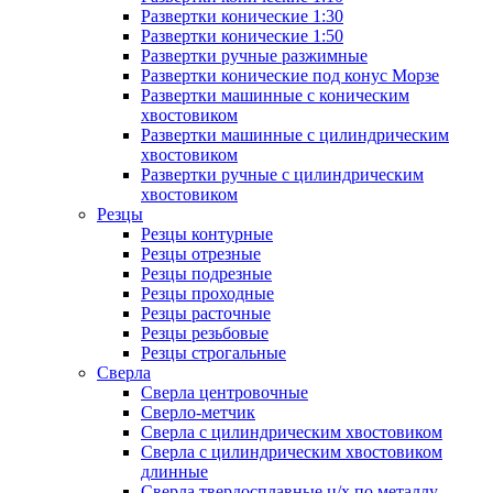
Развертки конические 1:30
Развертки конические 1:50
Развертки ручные разжимные
Развертки конические под конус Морзе
Развертки машинные с коническим
хвостовиком
Развертки машинные с цилиндрическим
хвостовиком
Развертки ручные с цилиндрическим
хвостовиком
Резцы
Резцы контурные
Резцы отрезные
Резцы подрезные
Резцы проходные
Резцы расточные
Резцы резьбовые
Резцы строгальные
Сверла
Сверла центровочные
Сверло-метчик
Сверла с цилиндрическим хвостовиком
Сверла с цилиндрическим хвостовиком
длинные
Сверла твердосплавные ц/х по металлу