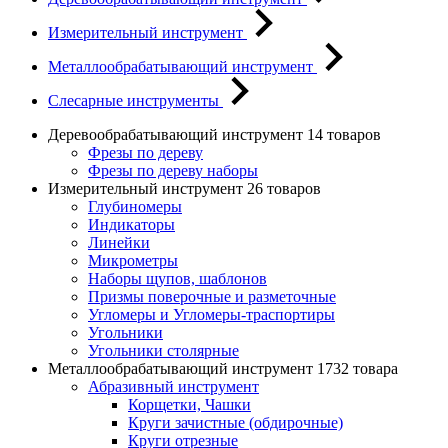
Измерительный инструмент
Металлообрабатывающий инструмент
Слесарные инструменты
Деревообрабатывающий инструмент
14 товаров
Фрезы по дереву
Фрезы по дереву наборы
Измерительный инструмент
26 товаров
Глубиномеры
Индикаторы
Линейки
Микрометры
Наборы щупов, шаблонов
Призмы поверочные и разметочные
Угломеры и Угломеры-траспортиры
Угольники
Угольники столярные
Металлообрабатывающий инструмент
1732 товара
Абразивный инструмент
Корщетки, Чашки
Круги зачистные (обдирочные)
Круги отрезные