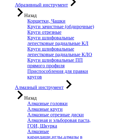
Абразивный инструмент
Назад
Корщетки, Чашки
Круги зачистные (обдирочные)
Круги отрезные
Круги шлифовальные
лепестковые радиальные КЛ
Круги шлифовальные
лепестковые радиальные КЛО
Круги шлифовальные ПП
прямого профиля
Приспособления для правки
кругов
Алмазный инструмент
Назад
Алмазные головки
Алмазные круги
Алмазные отрезные диски
Алмазная и эльборовая паста,
ГОИ, Шкурка
Алмазные
карандаши,иглы,алмазы в