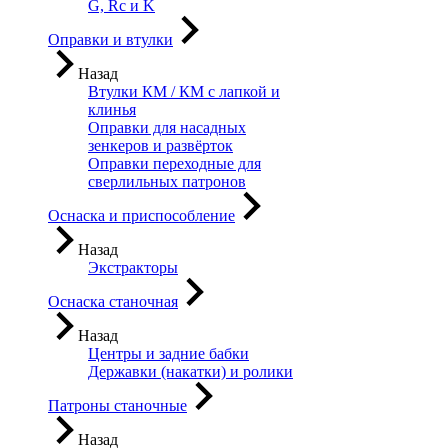
G, Rc и K
Оправки и втулки
Назад
Втулки КМ / КМ с лапкой и
клинья
Оправки для насадных
зенкеров и развёрток
Оправки переходные для
сверлильных патронов
Оснаска и приспособление
Назад
Экстракторы
Оснаска станочная
Назад
Центры и задние бабки
Державки (накатки) и ролики
Патроны станочные
Назад