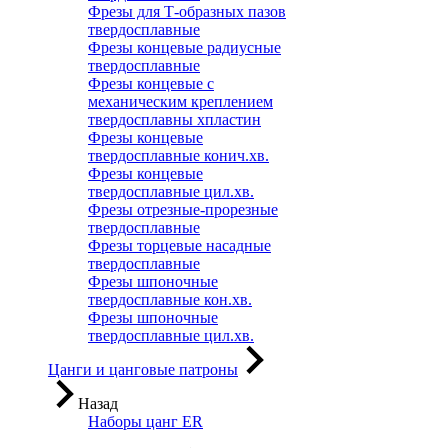
Фрезы для Т-образных пазов
твердосплавные
Фрезы концевые радиусные
твердосплавные
Фрезы концевые с
механическим креплением
твердосплавны хпластин
Фрезы концевые
твердосплавные конич.хв.
Фрезы концевые
твердосплавные цил.хв.
Фрезы отрезные-прорезные
твердосплавные
Фрезы торцевые насадные
твердосплавные
Фрезы шпоночные
твердосплавные кон.хв.
Фрезы шпоночные
твердосплавные цил.хв.
Цанги и цанговые патроны
Назад
Наборы цанг ER