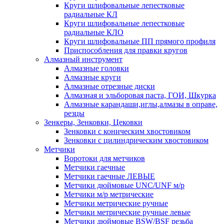
Круги шлифовальные лепестковые
радиальные КЛ
Круги шлифовальные лепестковые
радиальные КЛО
Круги шлифовальные ПП прямого профиля
Приспособления для правки кругов
Алмазный инструмент
Алмазные головки
Алмазные круги
Алмазные отрезные диски
Алмазная и эльборовая паста, ГОИ, Шкурка
Алмазные карандаши,иглы,алмазы в оправе,
резцы
Зенкеры, Зенковки, Цековки
Зенковки с коническим хвостовиком
Зенковки с цилиндрическим хвостовиком
Метчики
Воротоки для метчиков
Метчики гаечные
Метчики гаечные ЛЕВЫЕ
Метчики дюймовые UNC/UNF м/р
Метчики м/р метрические
Метчики метрические ручные
Метчики метрические ручные левые
Метчики дюймовые BSW/BSF резьба