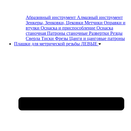
Абразивный инструмент
Алмазный инструмент
Зенкеры, Зенковки, Цековки
Метчики
Оправки и
втулки
Оснаска и приспособление
Оснаска
станочная
Патроны станочные
Развертки
Резцы
Сверла
Тиски
Фрезы
Цанги и цанговые патроны
Плашки для метрической резьбы ЛЕВЫЕ