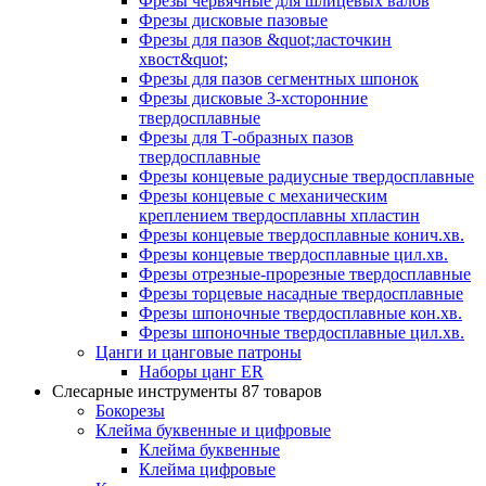
Фрезы червячные для шлицевых валов
Фрезы дисковые пазовые
Фрезы для пазов &quot;ласточкин
хвост&quot;
Фрезы для пазов сегментных шпонок
Фрезы дисковые 3-хсторонние
твердосплавные
Фрезы для Т-образных пазов
твердосплавные
Фрезы концевые радиусные твердосплавные
Фрезы концевые с механическим
креплением твердосплавны хпластин
Фрезы концевые твердосплавные конич.хв.
Фрезы концевые твердосплавные цил.хв.
Фрезы отрезные-прорезные твердосплавные
Фрезы торцевые насадные твердосплавные
Фрезы шпоночные твердосплавные кон.хв.
Фрезы шпоночные твердосплавные цил.хв.
Цанги и цанговые патроны
Наборы цанг ER
Слесарные инструменты
87 товаров
Бокорезы
Клейма буквенные и цифровые
Клейма буквенные
Клейма цифровые