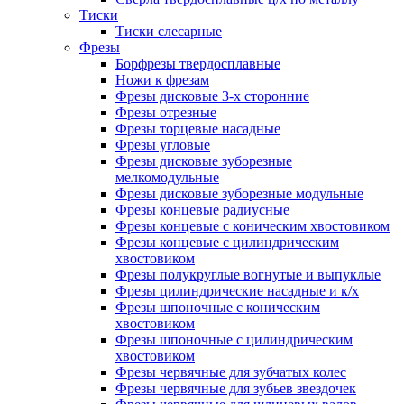
Тиски
Тиски слесарные
Фрезы
Борфрезы твердосплавные
Ножи к фрезам
Фрезы дисковые 3-х сторонние
Фрезы отрезные
Фрезы торцевые насадные
Фрезы угловые
Фрезы дисковые зуборезные
мелкомодульные
Фрезы дисковые зуборезные модульные
Фрезы концевые радиусные
Фрезы концевые с коническим хвостовиком
Фрезы концевые с цилиндрическим
хвостовиком
Фрезы полукруглые вогнутые и выпуклые
Фрезы цилиндрические насадные и к/х
Фрезы шпоночные с коническим
хвостовиком
Фрезы шпоночные с цилиндрическим
хвостовиком
Фрезы червячные для зубчатых колес
Фрезы червячные для зубьев звездочек