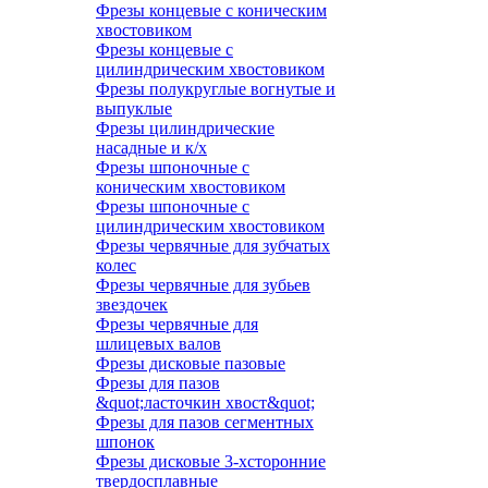
Фрезы концевые с коническим
хвостовиком
Фрезы концевые с
цилиндрическим хвостовиком
Фрезы полукруглые вогнутые и
выпуклые
Фрезы цилиндрические
насадные и к/х
Фрезы шпоночные с
коническим хвостовиком
Фрезы шпоночные с
цилиндрическим хвостовиком
Фрезы червячные для зубчатых
колес
Фрезы червячные для зубьев
звездочек
Фрезы червячные для
шлицевых валов
Фрезы дисковые пазовые
Фрезы для пазов
&quot;ласточкин хвост&quot;
Фрезы для пазов сегментных
шпонок
Фрезы дисковые 3-хсторонние
твердосплавные