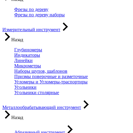
Фрезы по дереву
Фрезы по дереву наборы
Измерительный инструмент
Назад
Глубиномеры
Индикаторы
Линейки
Микрометры
Наборы щупов, шаблонов
Призмы поверочные и разметочные
Угломеры и Угломеры-траспортиры
Угольники
Угольники столярные
Металлообрабатывающий инструмент
Назад
Абразивный инструмент