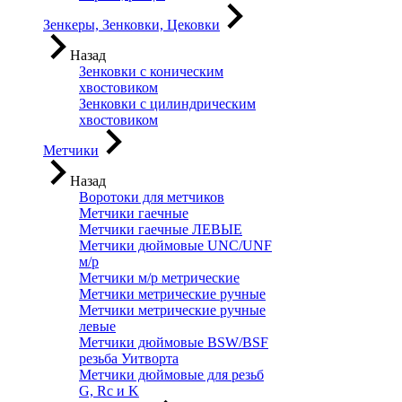
Зенкеры, Зенковки, Цековки
Назад
Зенковки с коническим
хвостовиком
Зенковки с цилиндрическим
хвостовиком
Метчики
Назад
Воротоки для метчиков
Метчики гаечные
Метчики гаечные ЛЕВЫЕ
Метчики дюймовые UNC/UNF
м/р
Метчики м/р метрические
Метчики метрические ручные
Метчики метрические ручные
левые
Метчики дюймовые BSW/BSF
резьба Уитворта
Метчики дюймовые для резьб
G, Rc и K