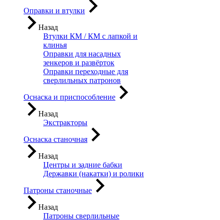
Оправки и втулки
Назад
Втулки КМ / КМ с лапкой и
клинья
Оправки для насадных
зенкеров и развёрток
Оправки переходные для
сверлильных патронов
Оснаска и приспособление
Назад
Экстракторы
Оснаска станочная
Назад
Центры и задние бабки
Державки (накатки) и ролики
Патроны станочные
Назад
Патроны сверлильные