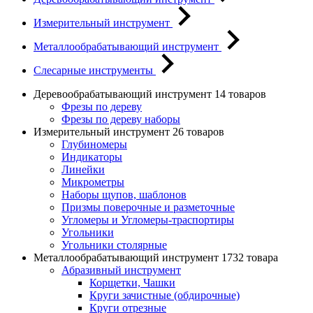
Измерительный инструмент
Металлообрабатывающий инструмент
Слесарные инструменты
Деревообрабатывающий инструмент
14 товаров
Фрезы по дереву
Фрезы по дереву наборы
Измерительный инструмент
26 товаров
Глубиномеры
Индикаторы
Линейки
Микрометры
Наборы щупов, шаблонов
Призмы поверочные и разметочные
Угломеры и Угломеры-траспортиры
Угольники
Угольники столярные
Металлообрабатывающий инструмент
1732 товара
Абразивный инструмент
Корщетки, Чашки
Круги зачистные (обдирочные)
Круги отрезные