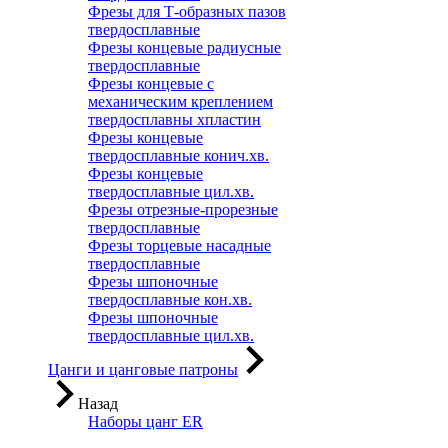
Фрезы для Т-образных пазов
твердосплавные
Фрезы концевые радиусные
твердосплавные
Фрезы концевые с
механическим креплением
твердосплавны хпластин
Фрезы концевые
твердосплавные конич.хв.
Фрезы концевые
твердосплавные цил.хв.
Фрезы отрезные-прорезные
твердосплавные
Фрезы торцевые насадные
твердосплавные
Фрезы шпоночные
твердосплавные кон.хв.
Фрезы шпоночные
твердосплавные цил.хв.
Цанги и цанговые патроны
Назад
Наборы цанг ER