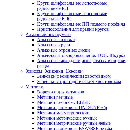
Круги шлифовальные лепестковые
радиальные КЛ
Круги шлифовальные лепестковые
радиальные КЛО
Круги шлифовальные ПП прямого профиля
Приспособления для правки кругов
Алмазный инструмент
Алмазные головки
Алмазные круги
Алмазные отрезные диски
Алмазная и эльборовая паста, ГОИ, Шкурка
Алмазные карандаши,иглы,алмазы в оправе,
резцы
Зенкеры, Зенковки, Цековки
Зенковки с коническим хвостовиком
Зенковки с цилиндрическим хвостовиком
Метчики
Воротоки для метчиков
Метчики гаечные
Метчики гаечные ЛЕВЫЕ
Метчики дюймовые UNC/UNF м/р
Метчики м/р метрические
Метчики метрические ручные
Метчики метрические ручные левые
Метчики дюймовые BSW/BSF резьба