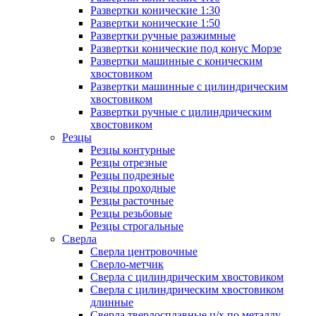
Развертки конические 1:30
Развертки конические 1:50
Развертки ручные разжимные
Развертки конические под конус Морзе
Развертки машинные с коническим
хвостовиком
Развертки машинные с цилиндрическим
хвостовиком
Развертки ручные с цилиндрическим
хвостовиком
Резцы
Резцы контурные
Резцы отрезные
Резцы подрезные
Резцы проходные
Резцы расточные
Резцы резьбовые
Резцы строгальные
Сверла
Сверла центровочные
Сверло-метчик
Сверла с цилиндрическим хвостовиком
Сверла с цилиндрическим хвостовиком
длинные
Сверла твердосплавные ц/х по металлу