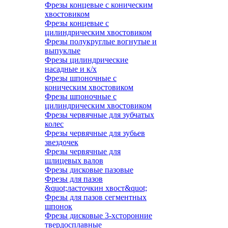
Фрезы концевые с коническим
хвостовиком
Фрезы концевые с
цилиндрическим хвостовиком
Фрезы полукруглые вогнутые и
выпуклые
Фрезы цилиндрические
насадные и к/х
Фрезы шпоночные с
коническим хвостовиком
Фрезы шпоночные с
цилиндрическим хвостовиком
Фрезы червячные для зубчатых
колес
Фрезы червячные для зубьев
звездочек
Фрезы червячные для
шлицевых валов
Фрезы дисковые пазовые
Фрезы для пазов
&quot;ласточкин хвост&quot;
Фрезы для пазов сегментных
шпонок
Фрезы дисковые 3-хсторонние
твердосплавные