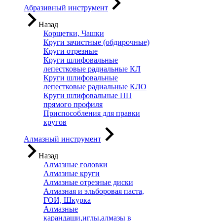
Абразивный инструмент
Назад
Корщетки, Чашки
Круги зачистные (обдирочные)
Круги отрезные
Круги шлифовальные
лепестковые радиальные КЛ
Круги шлифовальные
лепестковые радиальные КЛО
Круги шлифовальные ПП
прямого профиля
Приспособления для правки
кругов
Алмазный инструмент
Назад
Алмазные головки
Алмазные круги
Алмазные отрезные диски
Алмазная и эльборовая паста,
ГОИ, Шкурка
Алмазные
карандаши,иглы,алмазы в