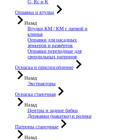
G, Rc и K
Оправки и втулки
Назад
Втулки КМ / КМ с лапкой и
клинья
Оправки для насадных
зенкеров и развёрток
Оправки переходные для
сверлильных патронов
Оснаска и приспособление
Назад
Экстракторы
Оснаска станочная
Назад
Центры и задние бабки
Державки (накатки) и ролики
Патроны станочные
Назад