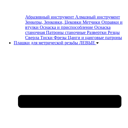
Абразивный инструмент
Алмазный инструмент
Зенкеры, Зенковки, Цековки
Метчики
Оправки и
втулки
Оснаска и приспособление
Оснаска
станочная
Патроны станочные
Развертки
Резцы
Сверла
Тиски
Фрезы
Цанги и цанговые патроны
Плашки для метрической резьбы ЛЕВЫЕ