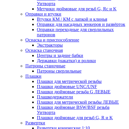
Уитворта
Метчики дюймовые для резьб G, Rc и K
Оправки и втулки
Втулки КМ / КМ с лапкой и клинья
Оправки для насадных зенкеров и развёрток
Оправки переходные для сверлильных
патронов
Оснаска и приспособление
Экстракторы
Оснаска станочная
Центры и задние бабки
Державки (накатки) и ролики
Патроны станочные
Патроны сверлильные
Плашки
Плашки для метрической резьбы
Плашки дюймовые UNC/UNF
Плашки дюймовые резьба G ЛЕВЫЕ
Плашкодержатели
Плашки для метрической резьбы ЛЕВЫЕ
Плашки дюймовые BSW/BSF резьба
Уитворта
Плашки дюймовые для резьб G, R и K
Развертки
Развертки конические 1:10