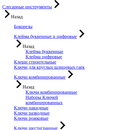
Слесарные инструменты
Назад
Бокорезы
Клейма буквенные и цифровые
Назад
Клейма буквенные
Клейма цифровые
Клещи строительные
Ключи для круглых шлицевых гаек
Ключи комбинированные
Назад
Ключи комбинированные
Наборы Ключей
комбинированных
Ключи накидные
Ключи разводные
Ключи рожковые
Ключи шестигранные