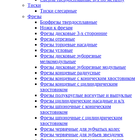
Тиски
Тиски слесарные
Фрезы
Борфрезы твердосплавные
Ножи к фрезам
Фрезы дисковые 3-х сторонние
Фрезы отрезные
Фрезы торцевые насадные
Фрезы угловые
Фрезы дисковые зуборезные
мелкомодульные
Фрезы дисковые зуборезные модульные
Фрезы концевые радиусные
Фрезы концевые с коническим хвостовиком
Фрезы концевые с цилиндрическим
хвостовиком
Фрезы полукруглые вогнутые и выпуклые
Фрезы цилиндрические насадные и к/х
Фрезы шпоночные с коническим
хвостовиком
Фрезы шпоночные с цилиндрическим
хвостовиком
Фрезы червячные для зубчатых колес
Фрезы червячные для зубьев звездочек