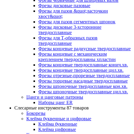
Фрезы червячные для шлицевых валов
Фрезы дисковые пазовые
Фрезы для пазов &quot;ласточкин
хвост&quot;
Фрезы для пазов сегментных шпонок
Фрезы дисковые 3-хсторонние
твердосплавные
Фрезы для Т-образных пазов
твердосплавные
Фрезы концевые радиусные твердосплавные
Фрезы концевые с механическим
креплением твердосплавны хпластин
Фрезы концевые твердосплавные конич.хв.
Фрезы концевые твердосплавные цил.хв.
Фрезы отрезные-прорезные твердосплавные
Фрезы торцевые насадные твердосплавные
Фрезы шпоночные твердосплавные кон.хв.
Фрезы шпоночные твердосплавные цил.хв.
Цанги и цанговые патроны
Наборы цанг ER
Слесарные инструменты
87 товаров
Бокорезы
Клейма буквенные и цифровые
Клейма буквенные
Клейма цифровые