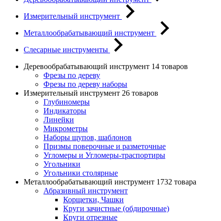
Измерительный инструмент
Металлообрабатывающий инструмент
Слесарные инструменты
Деревообрабатывающий инструмент
14 товаров
Фрезы по дереву
Фрезы по дереву наборы
Измерительный инструмент
26 товаров
Глубиномеры
Индикаторы
Линейки
Микрометры
Наборы щупов, шаблонов
Призмы поверочные и разметочные
Угломеры и Угломеры-траспортиры
Угольники
Угольники столярные
Металлообрабатывающий инструмент
1732 товара
Абразивный инструмент
Корщетки, Чашки
Круги зачистные (обдирочные)
Круги отрезные