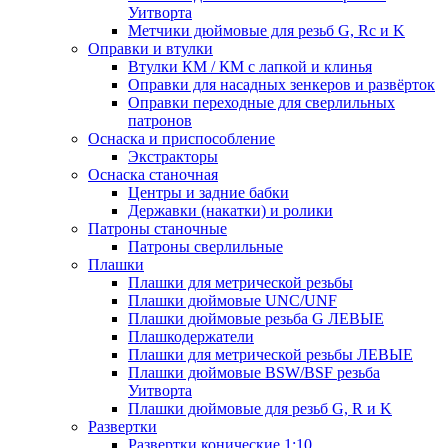
Уитворта
Метчики дюймовые для резьб G, Rc и K
Оправки и втулки
Втулки КМ / КМ с лапкой и клинья
Оправки для насадных зенкеров и развёрток
Оправки переходные для сверлильных
патронов
Оснаска и приспособление
Экстракторы
Оснаска станочная
Центры и задние бабки
Державки (накатки) и ролики
Патроны станочные
Патроны сверлильные
Плашки
Плашки для метрической резьбы
Плашки дюймовые UNC/UNF
Плашки дюймовые резьба G ЛЕВЫЕ
Плашкодержатели
Плашки для метрической резьбы ЛЕВЫЕ
Плашки дюймовые BSW/BSF резьба
Уитворта
Плашки дюймовые для резьб G, R и K
Развертки
Развертки конические 1:10