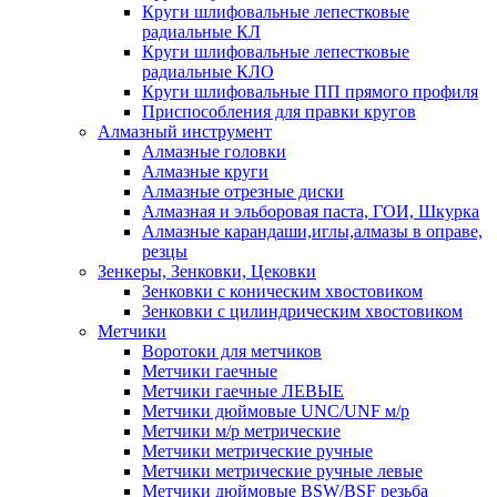
Круги шлифовальные лепестковые
радиальные КЛ
Круги шлифовальные лепестковые
радиальные КЛО
Круги шлифовальные ПП прямого профиля
Приспособления для правки кругов
Алмазный инструмент
Алмазные головки
Алмазные круги
Алмазные отрезные диски
Алмазная и эльборовая паста, ГОИ, Шкурка
Алмазные карандаши,иглы,алмазы в оправе,
резцы
Зенкеры, Зенковки, Цековки
Зенковки с коническим хвостовиком
Зенковки с цилиндрическим хвостовиком
Метчики
Воротоки для метчиков
Метчики гаечные
Метчики гаечные ЛЕВЫЕ
Метчики дюймовые UNC/UNF м/р
Метчики м/р метрические
Метчики метрические ручные
Метчики метрические ручные левые
Метчики дюймовые BSW/BSF резьба