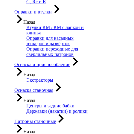
G, Rc и K
Оправки и втулки
Назад
Втулки КМ / КМ с лапкой и
клинья
Оправки для насадных
зенкеров и развёрток
Оправки переходные для
сверлильных патронов
Оснаска и приспособление
Назад
Экстракторы
Оснаска станочная
Назад
Центры и задние бабки
Державки (накатки) и ролики
Патроны станочные
Назад