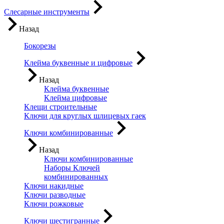
Слесарные инструменты
Назад
Бокорезы
Клейма буквенные и цифровые
Назад
Клейма буквенные
Клейма цифровые
Клещи строительные
Ключи для круглых шлицевых гаек
Ключи комбинированные
Назад
Ключи комбинированные
Наборы Ключей
комбинированных
Ключи накидные
Ключи разводные
Ключи рожковые
Ключи шестигранные