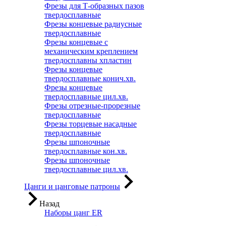
Фрезы для Т-образных пазов
твердосплавные
Фрезы концевые радиусные
твердосплавные
Фрезы концевые с
механическим креплением
твердосплавны хпластин
Фрезы концевые
твердосплавные конич.хв.
Фрезы концевые
твердосплавные цил.хв.
Фрезы отрезные-прорезные
твердосплавные
Фрезы торцевые насадные
твердосплавные
Фрезы шпоночные
твердосплавные кон.хв.
Фрезы шпоночные
твердосплавные цил.хв.
Цанги и цанговые патроны
Назад
Наборы цанг ER