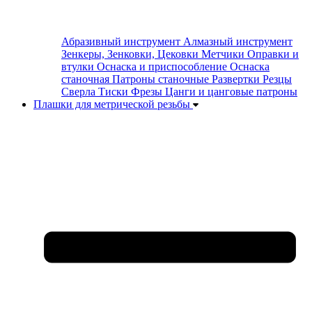
Абразивный инструмент
Алмазный инструмент
Зенкеры, Зенковки, Цековки
Метчики
Оправки и
втулки
Оснаска и приспособление
Оснаска
станочная
Патроны станочные
Развертки
Резцы
Сверла
Тиски
Фрезы
Цанги и цанговые патроны
Плашки для метрической резьбы