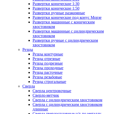
Развертки конические 1:30
Развертки конические 1:50
Развертки ручные разжимные
Развертки конические под конус Морзе
Развертки машинные с коническим
хвостовиком
Развертки машинные с цилиндрическим
хвостовиком
Развертки ручные с цилиндрическим
хвостовиком
Резцы
Резцы контурные
Резцы отрезные
Резцы подрезные
Резцы проходные
Резцы расточные
Резцы резьбовые
Резцы строгальные
Сверла
Сверла центровочные
Сверло-метчик
Сверла с цилиндрическим хвостовиком
Сверла с цилиндрическим хвостовиком
длинные
Сверла твердосплавные ц/х по металлу