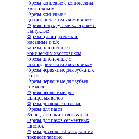
Фрезы концевые с коническим
хвостовиком
Фрезы концевые с
цилиндрическим хвостовиком
Фрезы полукруглые вогнутые и
выпуклые
Фрезы цилиндрические
насадные и к/х
Фрезы шпоночные с
коническим хвостовиком
Фрезы шпоночные с
цилиндрическим хвостовиком
Фрезы червячные для зубчатых
колес
Фрезы червячные для зубьев
звездочек
Фрезы червячные для
шлицевых валов
Фрезы дисковые пазовые
Фрезы для пазов
&quot;ласточкин хвост&quot;
Фрезы для пазов сегментных
шпонок
Фрезы дисковые 3-хсторонние
твердосплавные