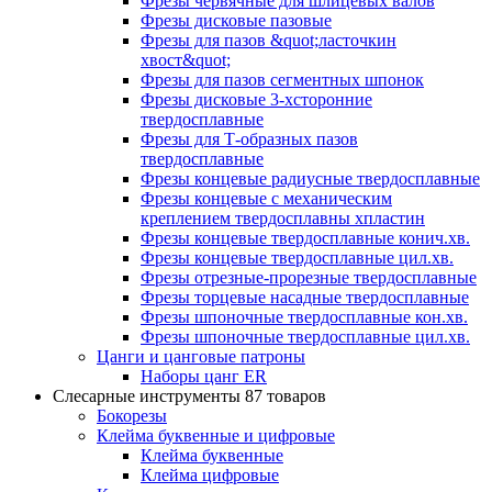
Фрезы червячные для шлицевых валов
Фрезы дисковые пазовые
Фрезы для пазов &quot;ласточкин
хвост&quot;
Фрезы для пазов сегментных шпонок
Фрезы дисковые 3-хсторонние
твердосплавные
Фрезы для Т-образных пазов
твердосплавные
Фрезы концевые радиусные твердосплавные
Фрезы концевые с механическим
креплением твердосплавны хпластин
Фрезы концевые твердосплавные конич.хв.
Фрезы концевые твердосплавные цил.хв.
Фрезы отрезные-прорезные твердосплавные
Фрезы торцевые насадные твердосплавные
Фрезы шпоночные твердосплавные кон.хв.
Фрезы шпоночные твердосплавные цил.хв.
Цанги и цанговые патроны
Наборы цанг ER
Слесарные инструменты
87 товаров
Бокорезы
Клейма буквенные и цифровые
Клейма буквенные
Клейма цифровые