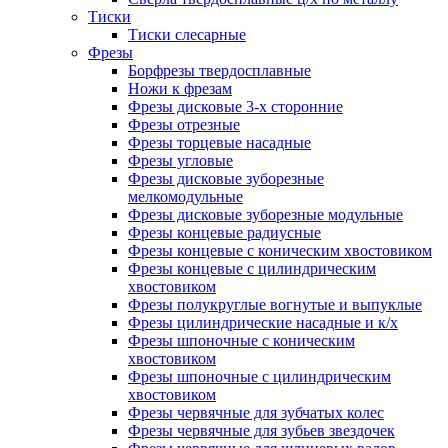
Тиски
Тиски слесарные
Фрезы
Борфрезы твердосплавные
Ножи к фрезам
Фрезы дисковые 3-х сторонние
Фрезы отрезные
Фрезы торцевые насадные
Фрезы угловые
Фрезы дисковые зуборезные
мелкомодульные
Фрезы дисковые зуборезные модульные
Фрезы концевые радиусные
Фрезы концевые с коническим хвостовиком
Фрезы концевые с цилиндрическим
хвостовиком
Фрезы полукруглые вогнутые и выпуклые
Фрезы цилиндрические насадные и к/х
Фрезы шпоночные с коническим
хвостовиком
Фрезы шпоночные с цилиндрическим
хвостовиком
Фрезы червячные для зубчатых колес
Фрезы червячные для зубьев звездочек