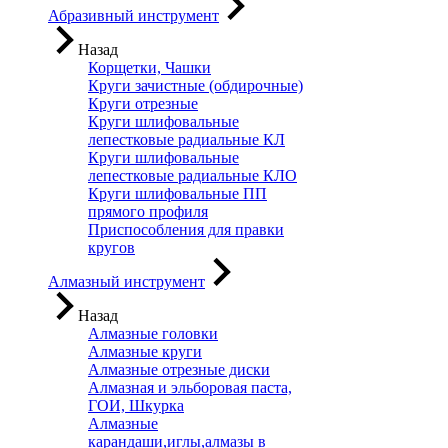
Абразивный инструмент
Назад
Корщетки, Чашки
Круги зачистные (обдирочные)
Круги отрезные
Круги шлифовальные
лепестковые радиальные КЛ
Круги шлифовальные
лепестковые радиальные КЛО
Круги шлифовальные ПП
прямого профиля
Приспособления для правки
кругов
Алмазный инструмент
Назад
Алмазные головки
Алмазные круги
Алмазные отрезные диски
Алмазная и эльборовая паста,
ГОИ, Шкурка
Алмазные
карандаши,иглы,алмазы в