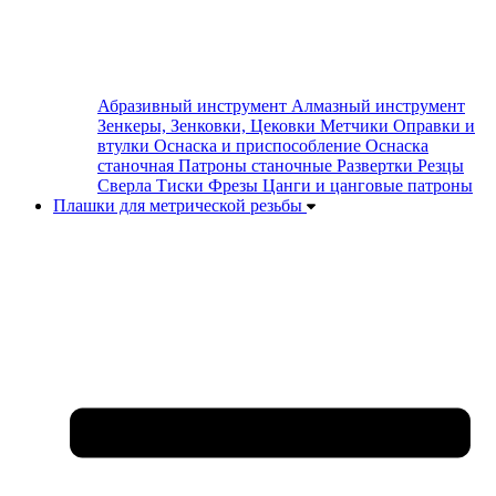
Абразивный инструмент
Алмазный инструмент
Зенкеры, Зенковки, Цековки
Метчики
Оправки и
втулки
Оснаска и приспособление
Оснаска
станочная
Патроны станочные
Развертки
Резцы
Сверла
Тиски
Фрезы
Цанги и цанговые патроны
Плашки для метрической резьбы