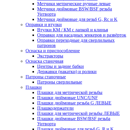
Метчики метрические ручные левые
Метчики дюймовые BSW/BSF резьба
Уитворта
Метчики дюймовые для резьб G, Rc и K
Оправки и втулки
Втулки КМ / КМ с лапкой и клинья
Оправки для насадных зенкеров и развёрток
Оправки переходные для сверлильных
патронов
Оснаска и приспособление
Экстракторы
Оснаска станочная
Центры и задние бабки
Державки (накатки) и ролики
Патроны станочные
Патроны сверлильные
Плашки
Плашки для метрической резьбы
Плашки дюймовые UNC/UNF
Плашки дюймовые резьба G ЛЕВЫЕ
Плашкодержатели
Плашки для метрической резьбы ЛЕВЫЕ
Плашки дюймовые BSW/BSF резьба
Уитворта
Плашки дюймовые для резьб G, R и K