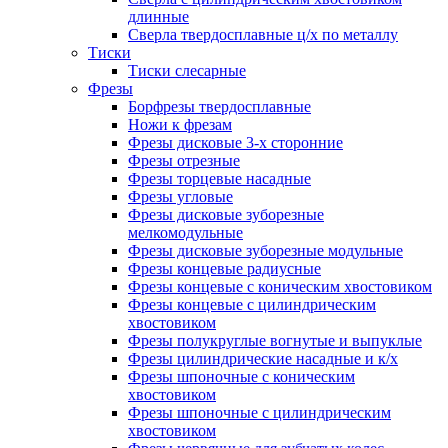
длинные
Сверла твердосплавные ц/х по металлу
Тиски
Тиски слесарные
Фрезы
Борфрезы твердосплавные
Ножи к фрезам
Фрезы дисковые 3-х сторонние
Фрезы отрезные
Фрезы торцевые насадные
Фрезы угловые
Фрезы дисковые зуборезные
мелкомодульные
Фрезы дисковые зуборезные модульные
Фрезы концевые радиусные
Фрезы концевые с коническим хвостовиком
Фрезы концевые с цилиндрическим
хвостовиком
Фрезы полукруглые вогнутые и выпуклые
Фрезы цилиндрические насадные и к/х
Фрезы шпоночные с коническим
хвостовиком
Фрезы шпоночные с цилиндрическим
хвостовиком