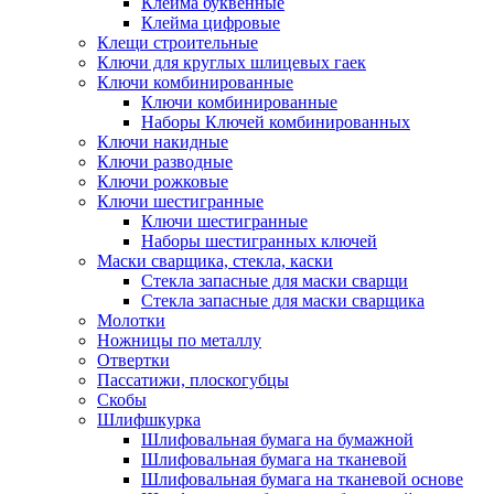
Клейма буквенные
Клейма цифровые
Клещи строительные
Ключи для круглых шлицевых гаек
Ключи комбинированные
Ключи комбинированные
Наборы Ключей комбинированных
Ключи накидные
Ключи разводные
Ключи рожковые
Ключи шестигранные
Ключи шестигранные
Наборы шестигранных ключей
Маски сварщика, стекла, каски
Стекла запасные для маски сварщи
Стекла запасные для маски сварщика
Молотки
Ножницы по металлу
Отвертки
Пассатижи, плоскогубцы
Скобы
Шлифшкурка
Шлифовальная бумага на бумажной
Шлифовальная бумага на тканевой
Шлифовальная бумага на тканевой основе