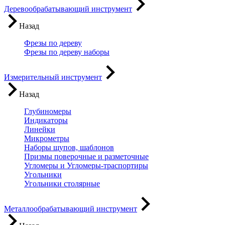
Деревообрабатывающий инструмент
Назад
Фрезы по дереву
Фрезы по дереву наборы
Измерительный инструмент
Назад
Глубиномеры
Индикаторы
Линейки
Микрометры
Наборы щупов, шаблонов
Призмы поверочные и разметочные
Угломеры и Угломеры-траспортиры
Угольники
Угольники столярные
Металлообрабатывающий инструмент