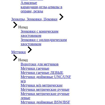
Алмазные
карандаши,иглы,алмазы в
оправе, резцы
Зенкеры, Зенковки, Цековки
Назад
Зенковки с коническим
хвостовиком
Зенковки с цилиндрическим
хвостовиком
Метчики
Назад
Воротоки для метчиков
Метчики гаечные
Метчики гаечные ЛЕВЫЕ
Метчики дюймовые UNC/UNF
м/р
Метчики м/р метрические
Метчики метрические ручные
Метчики метрические ручные
левые
Метчики дюймовые BSW/BSF