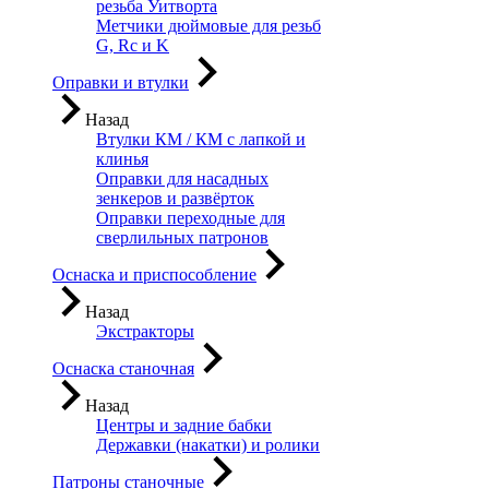
резьба Уитворта
Метчики дюймовые для резьб
G, Rc и K
Оправки и втулки
Назад
Втулки КМ / КМ с лапкой и
клинья
Оправки для насадных
зенкеров и развёрток
Оправки переходные для
сверлильных патронов
Оснаска и приспособление
Назад
Экстракторы
Оснаска станочная
Назад
Центры и задние бабки
Державки (накатки) и ролики
Патроны станочные