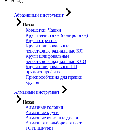
Назад
Абразивный инструмент
Назад
Корщетки, Чашки
Круги зачистные (обдирочные)
Круги отрезные
Круги шлифовальные
лепестковые радиальные КЛ
Круги шлифовальные
лепестковые радиальные КЛО
Круги шлифовальные ПП
прямого профиля
Приспособления для правки
кругов
Алмазный инструмент
Назад
Алмазные головки
Алмазные круги
Алмазные отрезные диски
Алмазная и эльборовая паста,
ГОИ, Шкурка