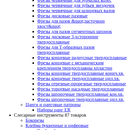
Фрезы червячные для зубчатых колес
Фрезы червячные для зубьев звездочек
Фрезы червячные для шлицевых валов
Фрезы дисковые пазовые
Фрезы для пазов &quot;ласточкин
хвост&quot;
Фрезы для пазов сегментных шпонок
Фрезы дисковые 3-хсторонние
твердосплавные
Фрезы для Т-образных пазов
твердосплавные
Фрезы концевые радиусные твердосплавные
Фрезы концевые с механическим
креплением твердосплавны хпластин
Фрезы концевые твердосплавные конич.хв.
Фрезы концевые твердосплавные цил.хв.
Фрезы отрезные-прорезные твердосплавные
Фрезы торцевые насадные твердосплавные
Фрезы шпоночные твердосплавные кон.хв.
Фрезы шпоночные твердосплавные цил.хв.
Цанги и цанговые патроны
Наборы цанг ER
Слесарные инструменты
87 товаров
Бокорезы
Клейма буквенные и цифровые