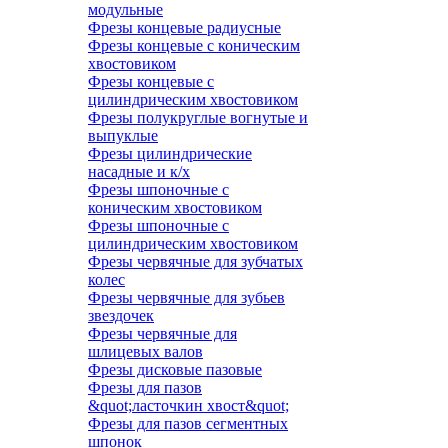
модульные
Фрезы концевые радиусные
Фрезы концевые с коническим
хвостовиком
Фрезы концевые с
цилиндрическим хвостовиком
Фрезы полукруглые вогнутые и
выпуклые
Фрезы цилиндрические
насадные и к/х
Фрезы шпоночные с
коническим хвостовиком
Фрезы шпоночные с
цилиндрическим хвостовиком
Фрезы червячные для зубчатых
колес
Фрезы червячные для зубьев
звездочек
Фрезы червячные для
шлицевых валов
Фрезы дисковые пазовые
Фрезы для пазов
&quot;ласточкин хвост&quot;
Фрезы для пазов сегментных
шпонок