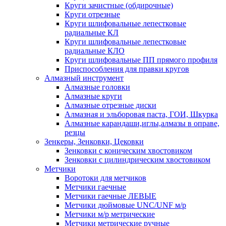
Круги зачистные (обдирочные)
Круги отрезные
Круги шлифовальные лепестковые
радиальные КЛ
Круги шлифовальные лепестковые
радиальные КЛО
Круги шлифовальные ПП прямого профиля
Приспособления для правки кругов
Алмазный инструмент
Алмазные головки
Алмазные круги
Алмазные отрезные диски
Алмазная и эльборовая паста, ГОИ, Шкурка
Алмазные карандаши,иглы,алмазы в оправе,
резцы
Зенкеры, Зенковки, Цековки
Зенковки с коническим хвостовиком
Зенковки с цилиндрическим хвостовиком
Метчики
Воротоки для метчиков
Метчики гаечные
Метчики гаечные ЛЕВЫЕ
Метчики дюймовые UNC/UNF м/р
Метчики м/р метрические
Метчики метрические ручные