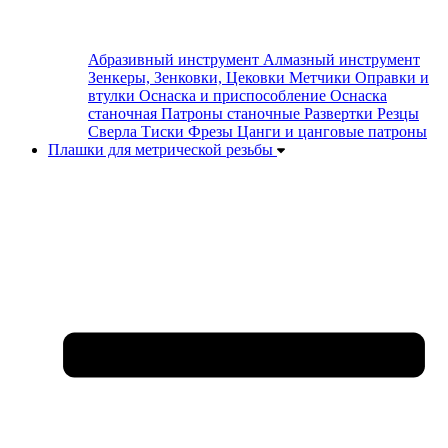
Абразивный инструмент
Алмазный инструмент
Зенкеры, Зенковки, Цековки
Метчики
Оправки и
втулки
Оснаска и приспособление
Оснаска
станочная
Патроны станочные
Развертки
Резцы
Сверла
Тиски
Фрезы
Цанги и цанговые патроны
Плашки для метрической резьбы