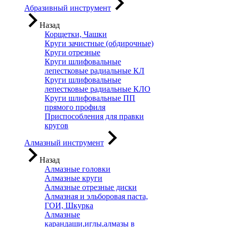
Абразивный инструмент
Назад
Корщетки, Чашки
Круги зачистные (обдирочные)
Круги отрезные
Круги шлифовальные
лепестковые радиальные КЛ
Круги шлифовальные
лепестковые радиальные КЛО
Круги шлифовальные ПП
прямого профиля
Приспособления для правки
кругов
Алмазный инструмент
Назад
Алмазные головки
Алмазные круги
Алмазные отрезные диски
Алмазная и эльборовая паста,
ГОИ, Шкурка
Алмазные
карандаши,иглы,алмазы в