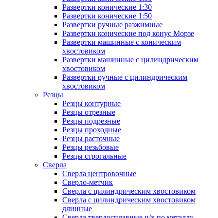
Развертки конические 1:30
Развертки конические 1:50
Развертки ручные разжимные
Развертки конические под конус Морзе
Развертки машинные с коническим
хвостовиком
Развертки машинные с цилиндрическим
хвостовиком
Развертки ручные с цилиндрическим
хвостовиком
Резцы
Резцы контурные
Резцы отрезные
Резцы подрезные
Резцы проходные
Резцы расточные
Резцы резьбовые
Резцы строгальные
Сверла
Сверла центровочные
Сверло-метчик
Сверла с цилиндрическим хвостовиком
Сверла с цилиндрическим хвостовиком
длинные
Сверла твердосплавные ц/х по металлу