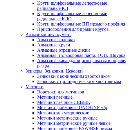
Круги шлифовальные лепестковые
радиальные КЛ
Круги шлифовальные лепестковые
радиальные КЛО
Круги шлифовальные ПП прямого профиля
Приспособления для правки кругов
Алмазный инструмент
Алмазные головки
Алмазные круги
Алмазные отрезные диски
Алмазная и эльборовая паста, ГОИ, Шкурка
Алмазные карандаши,иглы,алмазы в оправе,
резцы
Зенкеры, Зенковки, Цековки
Зенковки с коническим хвостовиком
Зенковки с цилиндрическим хвостовиком
Метчики
Воротоки для метчиков
Метчики гаечные
Метчики гаечные ЛЕВЫЕ
Метчики дюймовые UNC/UNF м/р
Метчики м/р метрические
Метчики метрические ручные
Метчики метрические ручные левые
Метчики дюймовые BSW/BSF резьба