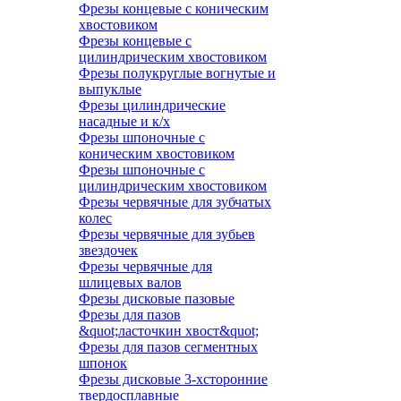
Фрезы концевые с коническим
хвостовиком
Фрезы концевые с
цилиндрическим хвостовиком
Фрезы полукруглые вогнутые и
выпуклые
Фрезы цилиндрические
насадные и к/х
Фрезы шпоночные с
коническим хвостовиком
Фрезы шпоночные с
цилиндрическим хвостовиком
Фрезы червячные для зубчатых
колес
Фрезы червячные для зубьев
звездочек
Фрезы червячные для
шлицевых валов
Фрезы дисковые пазовые
Фрезы для пазов
&quot;ласточкин хвост&quot;
Фрезы для пазов сегментных
шпонок
Фрезы дисковые 3-хсторонние
твердосплавные