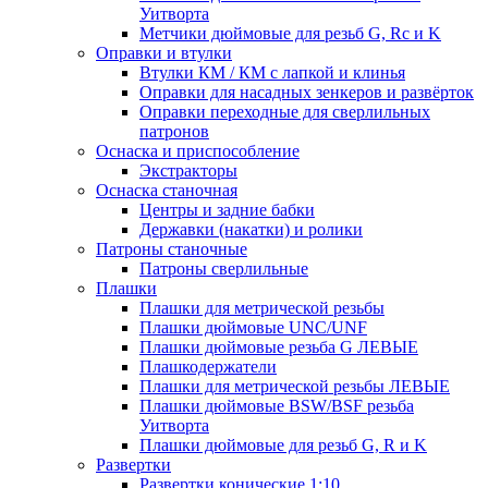
Уитворта
Метчики дюймовые для резьб G, Rc и K
Оправки и втулки
Втулки КМ / КМ с лапкой и клинья
Оправки для насадных зенкеров и развёрток
Оправки переходные для сверлильных
патронов
Оснаска и приспособление
Экстракторы
Оснаска станочная
Центры и задние бабки
Державки (накатки) и ролики
Патроны станочные
Патроны сверлильные
Плашки
Плашки для метрической резьбы
Плашки дюймовые UNC/UNF
Плашки дюймовые резьба G ЛЕВЫЕ
Плашкодержатели
Плашки для метрической резьбы ЛЕВЫЕ
Плашки дюймовые BSW/BSF резьба
Уитворта
Плашки дюймовые для резьб G, R и K
Развертки
Развертки конические 1:10