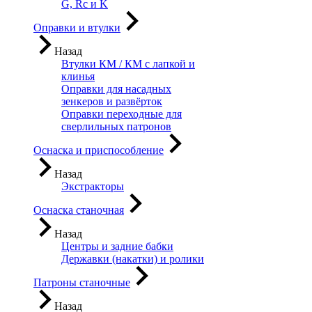
G, Rc и K
Оправки и втулки
Назад
Втулки КМ / КМ с лапкой и
клинья
Оправки для насадных
зенкеров и развёрток
Оправки переходные для
сверлильных патронов
Оснаска и приспособление
Назад
Экстракторы
Оснаска станочная
Назад
Центры и задние бабки
Державки (накатки) и ролики
Патроны станочные
Назад