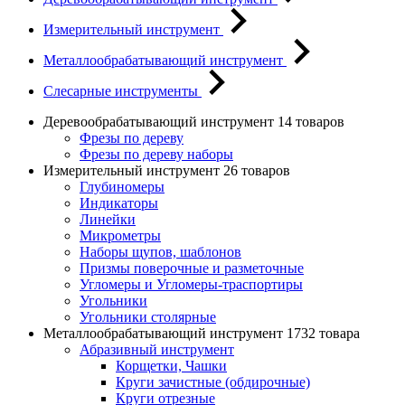
Измерительный инструмент
Металлообрабатывающий инструмент
Слесарные инструменты
Деревообрабатывающий инструмент
14 товаров
Фрезы по дереву
Фрезы по дереву наборы
Измерительный инструмент
26 товаров
Глубиномеры
Индикаторы
Линейки
Микрометры
Наборы щупов, шаблонов
Призмы поверочные и разметочные
Угломеры и Угломеры-траспортиры
Угольники
Угольники столярные
Металлообрабатывающий инструмент
1732 товара
Абразивный инструмент
Корщетки, Чашки
Круги зачистные (обдирочные)
Круги отрезные