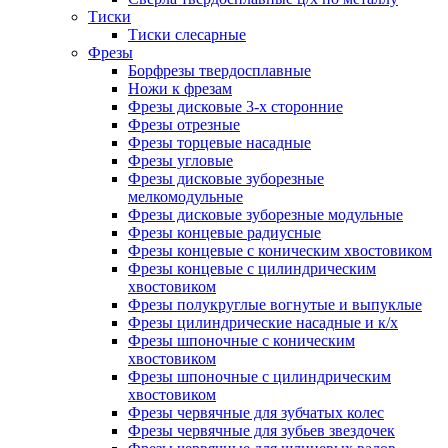
Тиски
Тиски слесарные
Фрезы
Борфрезы твердосплавные
Ножи к фрезам
Фрезы дисковые 3-х сторонние
Фрезы отрезные
Фрезы торцевые насадные
Фрезы угловые
Фрезы дисковые зуборезные
мелкомодульные
Фрезы дисковые зуборезные модульные
Фрезы концевые радиусные
Фрезы концевые с коническим хвостовиком
Фрезы концевые с цилиндрическим
хвостовиком
Фрезы полукруглые вогнутые и выпуклые
Фрезы цилиндрические насадные и к/х
Фрезы шпоночные с коническим
хвостовиком
Фрезы шпоночные с цилиндрическим
хвостовиком
Фрезы червячные для зубчатых колес
Фрезы червячные для зубьев звездочек