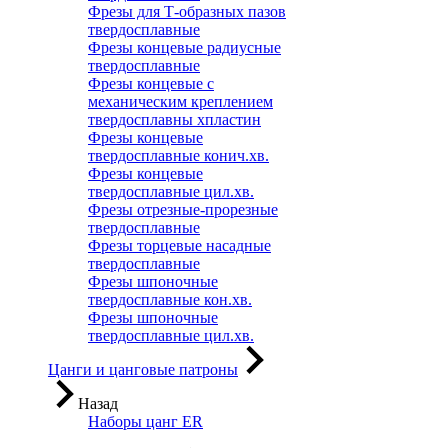
Фрезы для Т-образных пазов
твердосплавные
Фрезы концевые радиусные
твердосплавные
Фрезы концевые с
механическим креплением
твердосплавны хпластин
Фрезы концевые
твердосплавные конич.хв.
Фрезы концевые
твердосплавные цил.хв.
Фрезы отрезные-прорезные
твердосплавные
Фрезы торцевые насадные
твердосплавные
Фрезы шпоночные
твердосплавные кон.хв.
Фрезы шпоночные
твердосплавные цил.хв.
Цанги и цанговые патроны
Назад
Наборы цанг ER