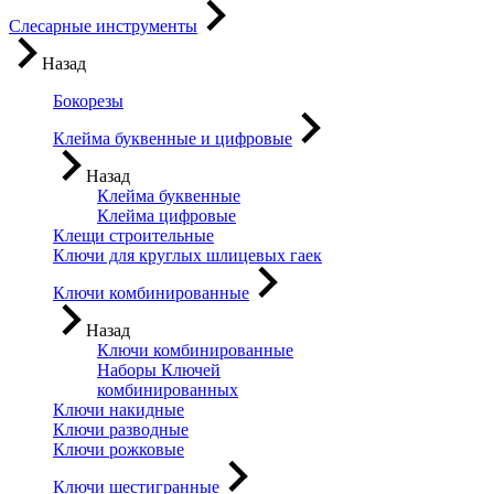
Слесарные инструменты
Назад
Бокорезы
Клейма буквенные и цифровые
Назад
Клейма буквенные
Клейма цифровые
Клещи строительные
Ключи для круглых шлицевых гаек
Ключи комбинированные
Назад
Ключи комбинированные
Наборы Ключей
комбинированных
Ключи накидные
Ключи разводные
Ключи рожковые
Ключи шестигранные