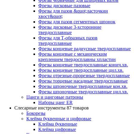
Фрезы червячные для шлицевых валов
Фрезы дисковые пазовые
Фрезы для пазов &quot;ласточкин
хвост&quot;
Фрезы для пазов сегментных шпонок
Фрезы дисковые 3-хсторонние
твердосплавные
Фрезы для Т-образных пазов
твердосплавные
Фрезы концевые радиусные твердосплавные
Фрезы концевые с механическим
креплением твердосплавны хпластин
Фрезы концевые твердосплавные конич.хв.
Фрезы концевые твердосплавные цил.хв.
Фрезы отрезные-прорезные твердосплавные
Фрезы торцевые насадные твердосплавные
Фрезы шпоночные твердосплавные кон.хв.
Фрезы шпоночные твердосплавные цил.хв.
Цанги и цанговые патроны
Наборы цанг ER
Слесарные инструменты
87 товаров
Бокорезы
Клейма буквенные и цифровые
Клейма буквенные
Клейма цифровые