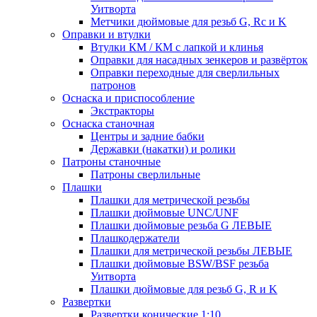
Уитворта
Метчики дюймовые для резьб G, Rc и K
Оправки и втулки
Втулки КМ / КМ с лапкой и клинья
Оправки для насадных зенкеров и развёрток
Оправки переходные для сверлильных
патронов
Оснаска и приспособление
Экстракторы
Оснаска станочная
Центры и задние бабки
Державки (накатки) и ролики
Патроны станочные
Патроны сверлильные
Плашки
Плашки для метрической резьбы
Плашки дюймовые UNC/UNF
Плашки дюймовые резьба G ЛЕВЫЕ
Плашкодержатели
Плашки для метрической резьбы ЛЕВЫЕ
Плашки дюймовые BSW/BSF резьба
Уитворта
Плашки дюймовые для резьб G, R и K
Развертки
Развертки конические 1:10