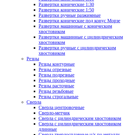
Развертки конические 1:30
Развертки конические 1:50
Развертки ручные разжимные
Развертки конические под конус Морзе
Развертки машинные с коническим
хвостовиком
Развертки машинные с цилиндрическим
хвостовиком
Развертки ручные с цилиндрическим
хвостовиком
Резцы
Резцы контурные
Резцы отрезные
Резцы подрезные
Резцы проходные
Резцы расточные
Резцы резьбовые
Резцы строгальные
Сверла
Сверла центровочные
Сверло-метчик
Сверла с цилиндрическим хвостовиком
Сверла с цилиндрическим хвостовиком
длинные
Сверла твердосплавные ц/х по металлу