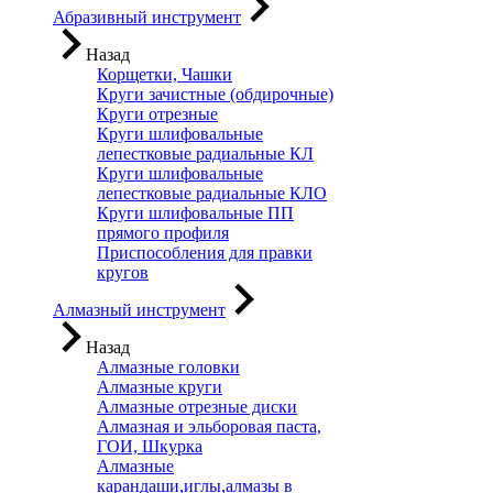
Абразивный инструмент
Назад
Корщетки, Чашки
Круги зачистные (обдирочные)
Круги отрезные
Круги шлифовальные
лепестковые радиальные КЛ
Круги шлифовальные
лепестковые радиальные КЛО
Круги шлифовальные ПП
прямого профиля
Приспособления для правки
кругов
Алмазный инструмент
Назад
Алмазные головки
Алмазные круги
Алмазные отрезные диски
Алмазная и эльборовая паста,
ГОИ, Шкурка
Алмазные
карандаши,иглы,алмазы в