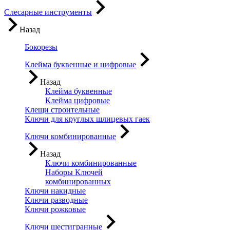
Слесарные инструменты
Назад
Бокорезы
Клейма буквенные и цифровые
Назад
Клейма буквенные
Клейма цифровые
Клещи строительные
Ключи для круглых шлицевых гаек
Ключи комбинированные
Назад
Ключи комбинированные
Наборы Ключей
комбинированных
Ключи накидные
Ключи разводные
Ключи рожковые
Ключи шестигранные