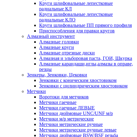
Круги шлифовальные лепестковые
радиальные КЛ
Круги шлифовальные лепестковые
радиальные КЛО
Круги шлифовальные ПП прямого профиля
Приспособления для правки кругов
Алмазный инструмент
Алмазные головки
Алмазные круги
Алмазные отрезные диски
Алмазная и эльборовая паста, ГОИ, Шкурка
Алмазные карандаши,иглы,алмазы в оправе,
резцы
Зенкеры, Зенковки, Цековки
Зенковки с коническим хвостовиком
Зенковки с цилиндрическим хвостовиком
Метчики
Воротоки для метчиков
Метчики гаечные
Метчики гаечные ЛЕВЫЕ
Метчики дюймовые UNC/UNF м/р
Метчики м/р метрические
Метчики метрические ручные
Метчики метрические ручные левые
Метчики дюймовые BSW/BSF резьба