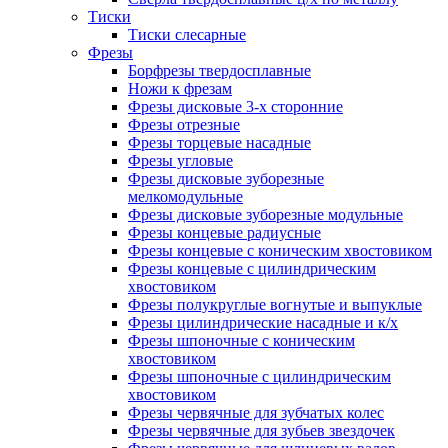
Тиски
Тиски слесарные
Фрезы
Борфрезы твердосплавные
Ножи к фрезам
Фрезы дисковые 3-х сторонние
Фрезы отрезные
Фрезы торцевые насадные
Фрезы угловые
Фрезы дисковые зуборезные
мелкомодульные
Фрезы дисковые зуборезные модульные
Фрезы концевые радиусные
Фрезы концевые с коническим хвостовиком
Фрезы концевые с цилиндрическим
хвостовиком
Фрезы полукруглые вогнутые и выпуклые
Фрезы цилиндрические насадные и к/х
Фрезы шпоночные с коническим
хвостовиком
Фрезы шпоночные с цилиндрическим
хвостовиком
Фрезы червячные для зубчатых колес
Фрезы червячные для зубьев звездочек