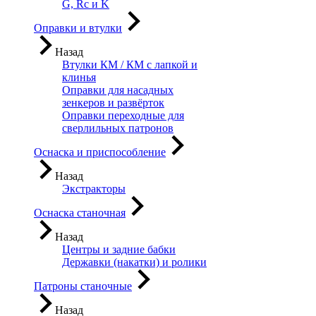
G, Rc и K
Оправки и втулки
Назад
Втулки КМ / КМ с лапкой и
клинья
Оправки для насадных
зенкеров и развёрток
Оправки переходные для
сверлильных патронов
Оснаска и приспособление
Назад
Экстракторы
Оснаска станочная
Назад
Центры и задние бабки
Державки (накатки) и ролики
Патроны станочные
Назад