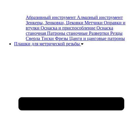
Абразивный инструмент
Алмазный инструмент
Зенкеры, Зенковки, Цековки
Метчики
Оправки и
втулки
Оснаска и приспособление
Оснаска
станочная
Патроны станочные
Развертки
Резцы
Сверла
Тиски
Фрезы
Цанги и цанговые патроны
Плашки для метрической резьбы