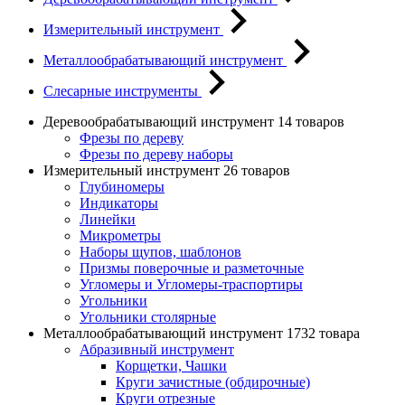
Измерительный инструмент
Металлообрабатывающий инструмент
Слесарные инструменты
Деревообрабатывающий инструмент
14 товаров
Фрезы по дереву
Фрезы по дереву наборы
Измерительный инструмент
26 товаров
Глубиномеры
Индикаторы
Линейки
Микрометры
Наборы щупов, шаблонов
Призмы поверочные и разметочные
Угломеры и Угломеры-траспортиры
Угольники
Угольники столярные
Металлообрабатывающий инструмент
1732 товара
Абразивный инструмент
Корщетки, Чашки
Круги зачистные (обдирочные)
Круги отрезные