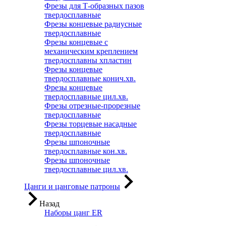
Фрезы для Т-образных пазов
твердосплавные
Фрезы концевые радиусные
твердосплавные
Фрезы концевые с
механическим креплением
твердосплавны хпластин
Фрезы концевые
твердосплавные конич.хв.
Фрезы концевые
твердосплавные цил.хв.
Фрезы отрезные-прорезные
твердосплавные
Фрезы торцевые насадные
твердосплавные
Фрезы шпоночные
твердосплавные кон.хв.
Фрезы шпоночные
твердосплавные цил.хв.
Цанги и цанговые патроны
Назад
Наборы цанг ER