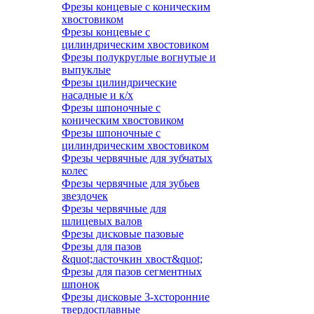
Фрезы концевые с коническим
хвостовиком
Фрезы концевые с
цилиндрическим хвостовиком
Фрезы полукруглые вогнутые и
выпуклые
Фрезы цилиндрические
насадные и к/х
Фрезы шпоночные с
коническим хвостовиком
Фрезы шпоночные с
цилиндрическим хвостовиком
Фрезы червячные для зубчатых
колес
Фрезы червячные для зубьев
звездочек
Фрезы червячные для
шлицевых валов
Фрезы дисковые пазовые
Фрезы для пазов
&quot;ласточкин хвост&quot;
Фрезы для пазов сегментных
шпонок
Фрезы дисковые 3-хсторонние
твердосплавные