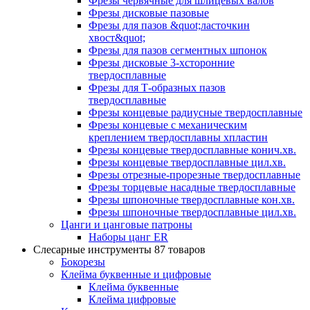
Фрезы червячные для шлицевых валов
Фрезы дисковые пазовые
Фрезы для пазов &quot;ласточкин
хвост&quot;
Фрезы для пазов сегментных шпонок
Фрезы дисковые 3-хсторонние
твердосплавные
Фрезы для Т-образных пазов
твердосплавные
Фрезы концевые радиусные твердосплавные
Фрезы концевые с механическим
креплением твердосплавны хпластин
Фрезы концевые твердосплавные конич.хв.
Фрезы концевые твердосплавные цил.хв.
Фрезы отрезные-прорезные твердосплавные
Фрезы торцевые насадные твердосплавные
Фрезы шпоночные твердосплавные кон.хв.
Фрезы шпоночные твердосплавные цил.хв.
Цанги и цанговые патроны
Наборы цанг ER
Слесарные инструменты
87 товаров
Бокорезы
Клейма буквенные и цифровые
Клейма буквенные
Клейма цифровые