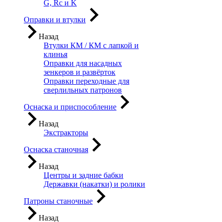
G, Rc и K
Оправки и втулки
Назад
Втулки КМ / КМ с лапкой и
клинья
Оправки для насадных
зенкеров и развёрток
Оправки переходные для
сверлильных патронов
Оснаска и приспособление
Назад
Экстракторы
Оснаска станочная
Назад
Центры и задние бабки
Державки (накатки) и ролики
Патроны станочные
Назад