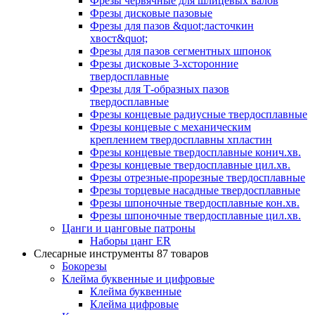
Фрезы червячные для шлицевых валов
Фрезы дисковые пазовые
Фрезы для пазов &quot;ласточкин
хвост&quot;
Фрезы для пазов сегментных шпонок
Фрезы дисковые 3-хсторонние
твердосплавные
Фрезы для Т-образных пазов
твердосплавные
Фрезы концевые радиусные твердосплавные
Фрезы концевые с механическим
креплением твердосплавны хпластин
Фрезы концевые твердосплавные конич.хв.
Фрезы концевые твердосплавные цил.хв.
Фрезы отрезные-прорезные твердосплавные
Фрезы торцевые насадные твердосплавные
Фрезы шпоночные твердосплавные кон.хв.
Фрезы шпоночные твердосплавные цил.хв.
Цанги и цанговые патроны
Наборы цанг ER
Слесарные инструменты
87 товаров
Бокорезы
Клейма буквенные и цифровые
Клейма буквенные
Клейма цифровые