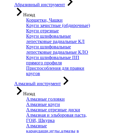
Абразивный инструмент
Назад
Корщетки, Чашки
Круги зачистные (обдирочные)
Круги отрезные
Круги шлифовальные
лепестковые радиальные КЛ
Круги шлифовальные
лепестковые радиальные КЛО
Круги шлифовальные ПП
прямого профиля
Приспособления для правки
кругов
Алмазный инструмент
Назад
Алмазные головки
Алмазные круги
Алмазные отрезные диски
Алмазная и эльборовая паста,
ГОИ, Шкурка
Алмазные
карандаши,иглы,алмазы в