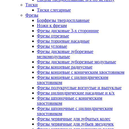
Тиски
Тиски слесарные
Фрезы
Борфрезы твердосплавные
Ножи к фрезам
Фрезы дисковые 3-х сторонние
Фрезы отрезные
Фрезы торцевые насадные
Фрезы угловые
Фрезы дисковые зуборезные
мелкомодульные
Фрезы дисковые зуборезные модульные
Фрезы концевые радиусные
Фрезы концевые с коническим хвостовиком
Фрезы концевые с цилиндрическим
хвостовиком
Фрезы полукруглые вогнутые и выпуклые
Фрезы цилиндрические насадные и к/х
Фрезы шпоночные с коническим
хвостовиком
Фрезы шпоночные с цилиндрическим
хвостовиком
Фрезы червячные для зубчатых колес
Фрезы червячные для зубьев звездочек