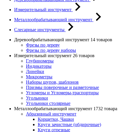
Измерительный инструмент
Металлообрабатывающий инструмент
Слесарные инструменты
Деревообрабатывающий инструмент
14 товаров
Фрезы по дереву
Фрезы по дереву наборы
Измерительный инструмент
26 товаров
Глубиномеры
Индикаторы
Линейки
Микрометры
Наборы щупов, шаблонов
Призмы поверочные и разметочные
Угломеры и Угломеры-траспортиры
Угольники
Угольники столярные
Металлообрабатывающий инструмент
1732 товара
Абразивный инструмент
Корщетки, Чашки
Круги зачистные (обдирочные)
Круги отрезные