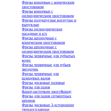
Фрезы концевые с коническим
хвостовиком
Фрезы концевые с
цилиндрическим хвостовиком
Фрезы полукруглые вогнутые и
выпуклые
Фрезы цилиндрические
насадные и к/х
Фрезы шпоночные с
коническим хвостовиком
Фрезы шпоночные с
цилиндрическим хвостовиком
Фрезы червячные для зубчатых
колес
Фрезы червячные для зубьев
звездочек
Фрезы червячные для
шлицевых валов
Фрезы дисковые пазовые
Фрезы для пазов
&quot;ласточкин хвост&quot;
Фрезы для пазов сегментных
шпонок
Фрезы дисковые 3-хсторонние
твердосплавные