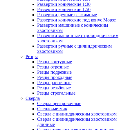
Развертки конические 1:30
Развертки конические 1:50
Развертки ручные разжимные
Развертки конические под конус Морзе
Развертки машинные с коническим
хвостовиком
Развертки машинные с цилиндрическим
хвостовиком
Развертки ручные с цилиндрическим
хвостовиком
Резцы
Резцы контурные
Резцы отрезные
Резцы подрезные
Резцы проходные
Резцы расточные
Резцы резьбовые
Резцы строгальные
Сверла
Сверла центровочные
Сверло-метчик
Сверла с цилиндрическим хвостовиком
Сверла с цилиндрическим хвостовиком
длинные
Сверла твердосплавные ц/х по металлу