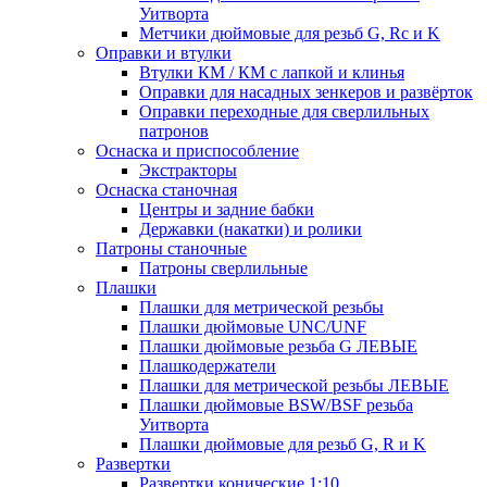
Уитворта
Метчики дюймовые для резьб G, Rc и K
Оправки и втулки
Втулки КМ / КМ с лапкой и клинья
Оправки для насадных зенкеров и развёрток
Оправки переходные для сверлильных
патронов
Оснаска и приспособление
Экстракторы
Оснаска станочная
Центры и задние бабки
Державки (накатки) и ролики
Патроны станочные
Патроны сверлильные
Плашки
Плашки для метрической резьбы
Плашки дюймовые UNC/UNF
Плашки дюймовые резьба G ЛЕВЫЕ
Плашкодержатели
Плашки для метрической резьбы ЛЕВЫЕ
Плашки дюймовые BSW/BSF резьба
Уитворта
Плашки дюймовые для резьб G, R и K
Развертки
Развертки конические 1:10