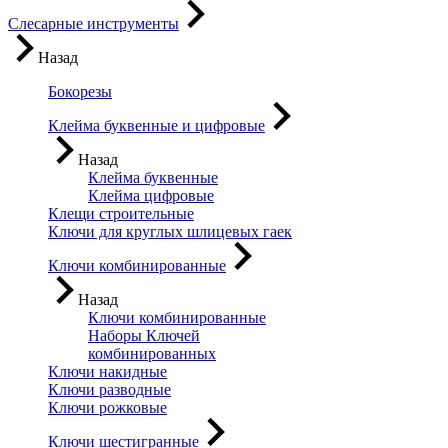
Слесарные инструменты
Назад
Бокорезы
Клейма буквенные и цифровые
Назад
Клейма буквенные
Клейма цифровые
Клещи строительные
Ключи для круглых шлицевых гаек
Ключи комбинированные
Назад
Ключи комбинированные
Наборы Ключей
комбинированных
Ключи накидные
Ключи разводные
Ключи рожковые
Ключи шестигранные