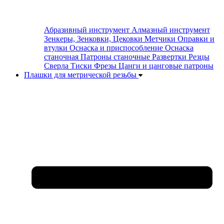
Абразивный инструмент
Алмазный инструмент
Зенкеры, Зенковки, Цековки
Метчики
Оправки и
втулки
Оснаска и приспособление
Оснаска
станочная
Патроны станочные
Развертки
Резцы
Сверла
Тиски
Фрезы
Цанги и цанговые патроны
Плашки для метрической резьбы