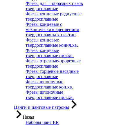
Фрезы для Т-образных пазов
твердосплавные
Фрезы концевые радиусные
твердосплавные
Фрезы концевые с
механическим креплением
твердосплавны хпластин
Фрезы концевые
твердосплавные конич.хв.
Фрезы концевые
твердосплавные цил.хв.
Фрезы отрезные-прорезные
твердосплавные
Фрезы торцевые насадные
твердосплавные
Фрезы шпоночные
твердосплавные кон.хв.
Фрезы шпоночные
твердосплавные цил.хв.
Цанги и цанговые патроны
Назад
Наборы цанг ER