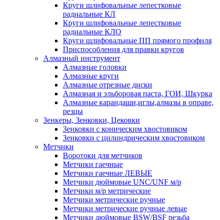
Круги шлифовальные лепестковые
радиальные КЛ
Круги шлифовальные лепестковые
радиальные КЛО
Круги шлифовальные ПП прямого профиля
Приспособления для правки кругов
Алмазный инструмент
Алмазные головки
Алмазные круги
Алмазные отрезные диски
Алмазная и эльборовая паста, ГОИ, Шкурка
Алмазные карандаши,иглы,алмазы в оправе,
резцы
Зенкеры, Зенковки, Цековки
Зенковки с коническим хвостовиком
Зенковки с цилиндрическим хвостовиком
Метчики
Воротоки для метчиков
Метчики гаечные
Метчики гаечные ЛЕВЫЕ
Метчики дюймовые UNC/UNF м/р
Метчики м/р метрические
Метчики метрические ручные
Метчики метрические ручные левые
Метчики дюймовые BSW/BSF резьба